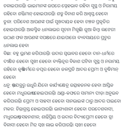
ଚଳାଇପାରନ୍ତି। ଭାଇମାନଙ୍କ ଉପରେ ସ୍ନେହଭାବ ରହିବ। ସୁସ୍ଥ ଓ ନିରାମୟ
ରହିବେ। ଶକ୍ତିମାନ୍‌ ହୋଇପାରନ୍ତି। ଶତ୍ରୁ ବିନାଶ କରି ଆଶ୍ବସ୍ତ ହେବେ।
ତୁଳା: ପରିବେଶ ଆପଣଙ୍କ ପାଇଁ ସୁଖଦାୟକ ହେବ। ଚଞ୍ଚଳ ପ୍ରକୃତିର
ହୋଇପାରନ୍ତି। ଆକସ୍ମିକ ଧନଲାଭର ସୂଚନା ମିଳୁଛି। ଜୁଆ କିମ୍ବା ଲଟେରୀ
ଉଠାଣ ଫଳ ଆପଣଙ୍କ ସପକ୍ଷରେ ଯାଇପାରେ। ବ୍ୟବସାୟରେ ପ୍ରଚୁର
ଧନଲାଭ ହେବ।
ବିଛା: ବହୁ ଭ୍ରମଣ କରିପାରନ୍ତି। ଉଦାର ସ୍ବଭାବର ହେବେ। ଦାନ-ଧର୍ମରେ
ଦୀକ୍ଷିତ ହେବେ। ସୁଖୀ ହେବେ। ବ୍ୟକ୍ତିତ୍ବର ବିକାଶ ଘଟିବ। ସୁସ୍ଥ ଓ ନରାମୟ
ରହିବେ। କୃଷି କର୍ମରେ ତତ୍ପର ହେବେ। ଜଳପ୍ରତି ଆଦର ପ୍ରେମୀ ଓ ବୁଦ୍ଧିମାନ୍‌
ହେବେ।
ଧନୁ: ଷଡ଼ଯନ୍ତ୍ରରୁ ଉଧୁରି ଯିବେ। କାର୍ଯ୍ୟକ୍ଷେତ୍ର ଉତ୍ସାହଜନକ ହେବ। ଆସ୍ତିକ
ହେବେ। ମଧୁରଭାଷୀ ହୋଇପାରନ୍ତି। ଥଣ୍ଡା-କଫରେ ସାମାନ୍ୟ ପୀଡ଼ା ଅନୁଭବ
କରିପାରନ୍ତି। ପ୍ରେମୀ ଓ ସାହସୀ ହେବେ। ସାନଭାଇଙ୍କ ଠାରୁ ଆଦର ପାଇବେ।
ମକର: ଚିନ୍ତାଗ୍ରସ୍ତ ହୋଇପାରନ୍ତି। ଭାଗ୍ୟଶାଳୀ ହେବେ। ପରଦେଶବାସୀ,
ମଧୁରଭାଷୀ, ସହନଶୀଳ, ଶାନ୍ତିପ୍ରିୟ ଓ ଉଦାର ବିଦ୍ୟାପ୍ରେମୀ ହେବେ। ସ୍ତ୍ରୀ
ବିଳାସୀ ହେବେ। ମିତ୍ର ସୁଖ ଲାଭ କରିପାରନ୍ତି। ସୁଖୀ ହେବେ।