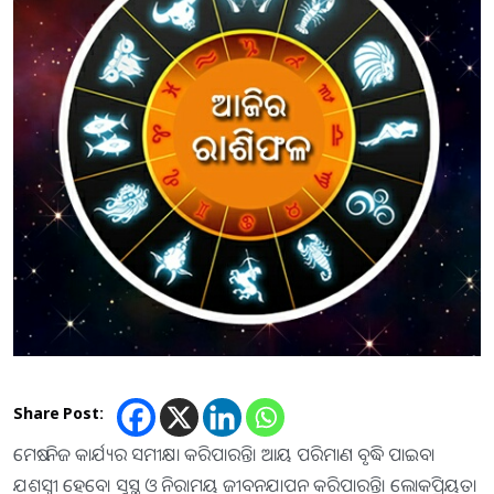
Share Post:
ମେଷ: ନିଜ କାର୍ଯ୍ୟର ସମୀକ୍ଷା କରିପାରନ୍ତି। ଆୟ ପରିମାଣ ବୃଦ୍ଧି ପାଇବ।
ଯଶସ୍ବୀ ହେବେ। ସୁସ୍ଥ ଓ ନିରାମୟ ଜୀବନଯାପନ କରିପାରନ୍ତି। ଲୋକପ୍ରିୟତା