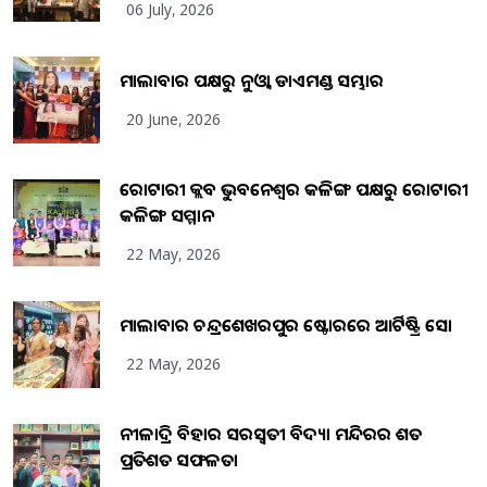
06 July, 2026
ମାଲାବାର ପକ୍ଷରୁ ନୁଓ୍ବା ଡାଏମଣ୍ଡ ସମ୍ଭାର
20 June, 2026
ରୋଟାରୀ କ୍ଲବ ଭୁବନେଶ୍ୱର କଳିଙ୍ଗ ପକ୍ଷରୁ ରୋଟାରୀ
କଳିଙ୍ଗ ସମ୍ମାନ
22 May, 2026
ମାଲାବାର ଚନ୍ଦ୍ରଶେଖରପୁର ଷ୍ଟୋରରେ ଆର୍ଟିଷ୍ଟ୍ରି ସୋ
22 May, 2026
ନୀଳାଦ୍ରି ବିହାର ସରସ୍ୱତୀ ବିଦ୍ୟା ମନ୍ଦିରର ଶତ
ପ୍ରତିଶତ ସଫଳତା