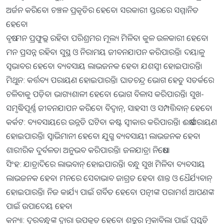
ଅର୍ଜନ କରିବେ। ଚଞ୍ଚଳ ପ୍ରକୃତିର ହେବେ। ସରକାରୀ ସ୍ତରରେ ସମ୍ମାନିତ
ହେବେ।
ବୃଷ: ମନ ପ୍ରଫୁଲ୍ଲ ରହିବ। ପରିଶ୍ରମର ମୂଲ୍ୟ ମିଳିବ। କୁଳ ଉଳକାରୀ ହେବେ।
ମନ ପ୍ରସନ୍ନ ରହିବ। ସୁସ୍ଥ ଓ ନିରାମୟ ଜୀବନଯାପନ କରିପାରନ୍ତି। ଦୟାଳୁ
ସ୍ବଭାବର ହେବେ। ବ୍ୟବସାୟ ଲାଭଜନକ ହେବ। ଯଶସ୍ବୀ ହୋଇପାରନ୍ତି।
ମିଥୁନ: କର୍ତ୍ତବ୍ୟ ପରାୟଣ ହୋଇପାରନ୍ତି। ଘାତଚନ୍ଦ୍ର ଭୋଗ ହେତୁ ସତର୍କରେ
ଚଳିବାକୁ ପଡ଼ିବ। ଭାଗ୍ୟଶାଳୀ ହେବେ। ଭୋଗ ବିଳାସ କରିପାରନ୍ତି। ସୁଖ-
ସମୃଦ୍ଧିପୂର୍ଣ୍ଣ ଜୀବନଯାପନ କରିବେ। ବିଦ୍ବାନ୍‌, ସାହସୀ ଓ ସମ୍ପତ୍ତିବାନ୍‌ ହେବେ।
କର୍କଟ: ବ୍ୟବସାୟରେ ଉନ୍ନତି ଘଟିବ। କଷ୍ଟ ସ୍ବୀକାର କରିପାରନ୍ତି। ଈର୍ଷାପରାୟଣ
ହୋଇପାରନ୍ତି। ସ୍ବାଭିମାନୀ ହେବେ। ଯୁଗ୍ମ ବ୍ୟବସାୟୀ ଲାଭଜନକ ହେବ।
ଶାରୀରିକ ଦୁର୍ବଳତା ଅନୁଭବ କରିପାରନ୍ତି। ଜଳଯାତ୍ରା ନିଷେଧ।
ସିଂହ: ଯାତ୍ରାଦିରେ ଲାଭବାନ୍‌ ହୋଇପାରନ୍ତି। ବନ୍ଧୁ ସୁଖ ମିଳିବ। ବ୍ୟବସାୟ
ଲାଭଜନକ ହେବ। ମନରେ ସେବାଭାବ ଜାଗ୍ରତ ହେବ। ଶାନ୍ତ ଓ​‌ ଧୈର୍ଯ୍ୟବାନ୍‌
ହୋଇପାରନ୍ତି। ନିଜ କାର୍ଯ୍ୟ ପାଇଁ ଗର୍ବିତ ହେବେ। ପତ୍ନୀଙ୍କ ପରାମର୍ଶ ଆପଣଙ୍କ
ପାଇଁ ଉପାଦେୟ ହେବ।
କନ୍ୟା: ଦୂରବନ୍ଧୁଙ୍କ ଦ୍ବାରା ଉପକୃତ ହେବେ। ଶତ୍ରୁର ମୁକାବିଲା ପାଇଁ ପ୍ରସ୍ତୁତି