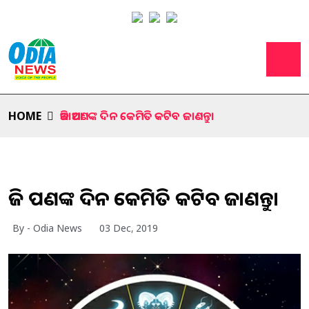
HOME
ଆଜି ଆପଣଙ୍କ ଦିନ କେମିତି କଟିବ ଜାଣନ୍ତୁ।
ଆଜି ଆପଣଙ୍କ ଦିନ କେମିତି କଟିବ ଜାଣନ୍ତୁ।
By - Odia News
03 Dec, 2019