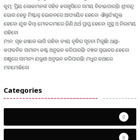
କୁମ୍ଭ: ପ୍ରିୟ ଲୋକମାନଙ୍କ ସହିତ ହସଖୁସିରେ ସମୟ ବିତାଇପାରନ୍ତି। ଶ୍ରୀଚନ୍ଦ୍ର
ଭୋଗ ହେତୁ ମିଷ୍ଟାନ୍ନ ଭୋଜନରେ ଆପ୍ୟାୟିତ ହେବେ। ଐଶ୍ବର୍ଯ୍ୟଯୁକ୍ତ
ହେବେ। ଯୁଦ୍ଧ କିମ୍ବା ମୋକଦ୍ଦମାରେ ଜିଣି ଅର୍ଥ ପ୍ରାପ୍ତ ହେବେ। ସୁସ୍ଥ ଓ ନିରାମୟ
ରହିବେ।
ମୀନ: ଗୃହ ଜଞ୍ଜାଳ ଲାଗି ରହିବ। ବ୍ୟୟ ବୃଦ୍ଧିର ସୂଚନା ମିଳୁଛି। ଥଣ୍ଡା-
କଫଜନିତ ସାମାନ୍ୟ କଷ୍ଟ ଅନୁଭବ କରିପାରନ୍ତି। ଚଞ୍ଚଳ ସ୍ବଭାବର ହେବେ।
ଚକ୍ଷୁରେ ସାମାନ୍ୟ ଯନ୍ତ୍ରଣା ଅନୁଭବ କରିପାରନ୍ତି। ମଧୁର କଥାରେ
ମନମୋହିବେ।
Categories
Uncategorized
ଅପରାଧ