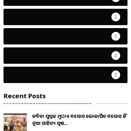
ଖେଳ
ଜିଲ୍ଲା
ଜୀବନ ଚର୍ଯ୍ୟା
ଦେଶ ବିଦେଶ
Recent Posts
କବିତା ପୁସ୍ତକ ମୁଠାଏ ଅବସୋସ ଲୋକାର୍ପିତ ଅବସୋସ ହିଁ
ନୂଆ ସାହିତ୍ୟ ସୃଷ...