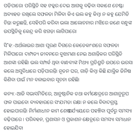
ପଡ଼ିପାରେ। ପରିସ୍ଥିତି ସହ ଟକ୍କର ଦେଇ ଆଗକୁ ବଢ଼ିବା ସକାଶେ ଚେଷ୍ଟା
ଅବ୍ୟାହତ ରଖିଲେ ସଫଳତା ମିଳିବ। କିଏ ଭଲ କହୁ କିମ୍ବା ନ କହୁ ଯେମିତି
ଚିନ୍ତା କରୁଛନ୍ତି, ସେହିପରି କରିବା ଭଲ। ଆଲୋଚନାର ମଝିରେ ଜଣେ ବନ୍ଧୁଙ୍କ
ଉପସ୍ଥିତିକୁ କେନ୍ଦ୍ର କରି ଝଗଡ଼ା ଲାଗିପାରେ।
ସି˚ହ:-ଅର୍ଥଲାଭର ଆଶା ପୂରଣ ଦିଗରେ କେତେକାଂଶରେ ସଫଳତା
ମିଳିପାରେ। ଦାମ୍ପତ୍ୟ ଜୀବନରେ ବୁଝାମଣା ନେଇ ଅଶାନ୍ତିକର ପରିସ୍ଥିତି
ଆଶଙ୍କା ରହିଛି। ଭଲ ସମ୍ପର୍କ ଥିବା ବାନ୍ଧବୀଙ୍କ ମିଥ୍ୟା ପ୍ରତିଶ୍ରୁତି ଉପରେ ଭରସା
କଲେ ଅସୁବିଧାରେ ପଡ଼ିପାରନ୍ତି। ନୂତନ ଘର, ଗାଡ଼ି କିମ୍ବା କିଛି ଯାନ୍ତ୍ରିକ ଜିନିଷ
କିଣିବା ପାଇଁ ମନ ବଳାଇବାର ସୂଚନା ରହିଛି।
କନ୍ୟା:-ଆଜି ସଭାସମିତିରେ, ଆନୁଷ୍ଠାନିକ ତଥା କର୍ମକ୍ଷେତ୍ରରେ ଆଶାନୁରୂପ
ଫଳ ପାଇବେ। ବ୍ୟବହାରରେ ସଂଯମତା ରକ୍ଷା ନ କଲେ ବିବାଦଗ୍ରସ୍ତ
ହୋଇପାରନ୍ତି। ନିର୍ମାଣାଧୀନ କାମ ଶେଷ ପର୍ଯ୍ୟାୟରେ ପହଞ୍ଚିବା ପୂର୍ବରୁ ସମସ୍ୟା
ବଢ଼ିପାରେ । ପରିବହନ, ପ୍ରଶାସନ ଓ ପ୍ରକାଶନ କ୍ଷେତ୍ରରେ ସମସ୍ୟା ସମାଧାନ
ହୋଇଯିବ।