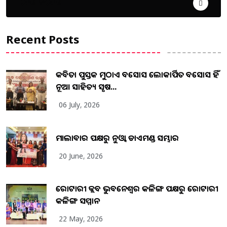
ଦେଶ ବିଦେଶ
Recent Posts
କବିତା ପୁସ୍ତକ ମୁଠାଏ ଅବସୋସ ଲୋକାର୍ପିତ ଅବସୋସ ହିଁ
ନୂଆ ସାହିତ୍ୟ ସୃଷ...
06 July, 2026
ମାଲାବାର ପକ୍ଷରୁ ନୁଓ୍ବା ଡାଏମଣ୍ଡ ସମ୍ଭାର
20 June, 2026
ରୋଟାରୀ କ୍ଲବ ଭୁବନେଶ୍ୱର କଳିଙ୍ଗ ପକ୍ଷରୁ ରୋଟାରୀ
କଳିଙ୍ଗ ସମ୍ମାନ
22 May, 2026