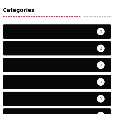
Categories
Uncategorized
ଅପରାଧ
ଖେଳ
ଜିଲ୍ଲା
ଜୀବନ ଚର୍ଯ୍ୟା