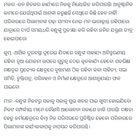
ମକର:-ଜନ ହିତକର କାର୍ଯ୍ୟରେ ନିଜକୁ ନିୟୋଜିତ କରିପାରନ୍ତି। ଆନୁଷ୍ଠାନିକ
କାମରେ ଯେଉଁଥିପାଇଁ ଆଶଙ୍କା କରୁଛନ୍ତି ସେଥିରେ କିଛି ହେବ ନାହିଁ।
ପରିବାରରେ ପିଲାମାନଙ୍କ ପଢ଼ା ସମସ୍ୟା ନେଇ ମନ ଭାରାକ୍ରାନ୍ତ ରହିପାରେ।
ଯାତ୍ରାରେ ଦୀର୍ଘ ସମୟଧରି ବନ୍ଧୁଙ୍କୁ ପ୍ରତୀକ୍ଷା କରି ରହିବା ଜନିତ ଯନ୍ତ୍ରଣା ତୀବ୍ର
ହୋଇପାରେ।
କୁମ୍ଭ:-ଆର୍ଥିକ ଦୁରବସ୍ଥା ଦୂରେଇ ଯିବାରେ ବନ୍ଧୁଙ୍କ ସାହାଯ୍ୟ ଅବିସ୍ମରଣୀୟ
ରହିବ। ନୂଆ ଯୋଜନା ଉପରେ ଗୁରୁତ୍ୱ ଦେଇ କୃତକାର୍ଯ୍ୟ ହେବେ। ଶତଭିଷା
ନକ୍ଷତ୍ରର ପ୍ରତ୍ୟେକ କ୍ଷେତ୍ରରେ ବୁଝାମଣା ଠିକ୍‌ ରହିବ। କଳା ସାହିତ୍ୟ, ସଭା
ସମିତି, ଚୁକ୍ତିପତ୍ର, ପରିବହନ ଓ ନିର୍ମାଣ କ୍ଷେତ୍ରରେ ଆଶାନୁଯାୟୀ ଫଳ
ପାଇବେ।
ମୀନ:-ବନ୍ଧୁଙ୍କ ନିକଟରୁ ସକାଳୁ ସକାଳୁ ଶୁଭ ଖବର ପାଇ ଖୁସୀ ହୋଇଯିବେ।
ନିକଟ ସମ୍ପର୍କୀୟ ମାନେ କୌଣସି ଆଲୋଚନା ସକାଶେ ଡାକି ପାରନ୍ତି। ଦକ୍ଷତା
ହେତୁ କର୍ମକ୍ଷେତ୍ରରେ କିମ୍ବା ନିଜ ପରିସରରେ ପ୍ରତିଷ୍ଠିତ ହେବେ। ପରିବାରରେ
ପିଲାମାନଙ୍କ କାର୍ଯ୍ୟକଳାପକୁ ନାପସନ୍ଦ କରିପାରନ୍ତି ।