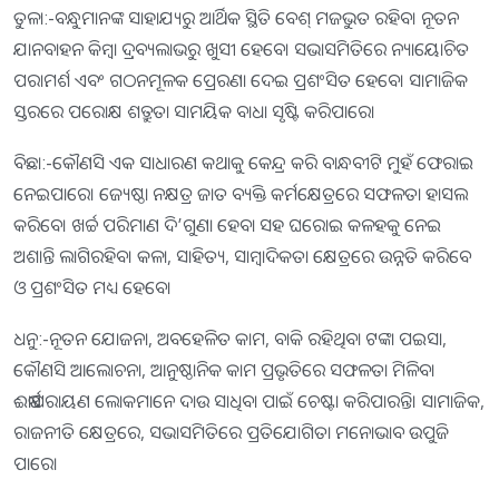
ତୁଳା:-ବନ୍ଧୁମାନଙ୍କ ସାହାଯ୍ୟରୁ ଆର୍ଥିକ ସ୍ଥିତି ବେଶ୍‌ ମଜଭୁତ ରହିବ। ନୂତନ
ଯାନବାହନ କିମ୍ବା ଦ୍ରବ୍ୟଲାଭରୁ ଖୁସୀ ହେବେ। ସଭାସମିତିରେ ନ୍ୟାୟୋଚିତ
ପରାମର୍ଶ ଏବଂ ଗଠନମୂଳକ ପ୍ରେରଣା ଦେଇ ପ୍ରଶଂସିତ ହେବେ। ସାମାଜିକ
ସ୍ତରରେ ପରୋକ୍ଷ ଶତ୍ରୁତା ସାମୟିକ ବାଧା ସୃଷ୍ଟି କରିପାରେ।
ବିଛା:-କୌଣସି ଏକ ସାଧାରଣ କଥାକୁ କେନ୍ଦ୍ର କରି ବାନ୍ଧବୀଟି ମୁହଁ ଫେରାଇ
ନେଇପାରେ। ଜ୍ୟେଷ୍ଠା ନକ୍ଷତ୍ର ଜାତ ବ୍ୟକ୍ତି କର୍ମକ୍ଷେତ୍ରରେ ସଫଳତା ହାସଲ
କରିବେ। ଖର୍ଚ୍ଚ ପରିମାଣ ଦି’ଗୁଣା ହେବା ସହ ଘରୋଇ କଳହକୁ ନେଇ
ଅଶାନ୍ତି ଲାଗିରହିବ। କଳା, ସାହିତ୍ୟ, ସାମ୍ବାଦିକତା କ୍ଷେତ୍ରରେ ଉନ୍ନତି କରିବେ
ଓ ପ୍ରଶଂସିତ ମଧ୍ୟ ହେବେ।
ଧନୁ:-ନୂତନ ଯୋଜନା, ଅବହେଳିତ କାମ, ବାକି ରହିଥିବା ଟଙ୍କା ପଇସା,
କୌଣସି ଆଲୋଚନା, ଆନୁଷ୍ଠାନିକ କାମ ପ୍ରଭୃତିରେ ସଫଳତା ମିଳିବ।
ଈର୍ଷାପରାୟଣ ଲୋକମାନେ ଦାଉ ସାଧିବା ପାଇଁ ଚେଷ୍ଟା କରିପାରନ୍ତି। ସାମାଜିକ,
ରାଜନୀତି କ୍ଷେତ୍ରରେ, ସଭାସମିତିରେ ପ୍ରତିଯୋଗିତା ମନୋଭାବ ଉପୁଜି
ପାରେ।