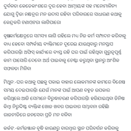
ଦୁର୍ବଳତା କେତେକାଂଶରେ ଦୂର ହେବ। ଆତ୍ମୀୟଙ୍କ ସହ ମନୋମାଳିନ୍ୟ
ଯୋଗୁ ଦ୍ୱିଜା ନକ୍ଷତ୍ରର ମନ ଉଦାସ ରହିବ। ପରିବାରରେ ସାଧାରଣ କଥାକୁ
କେନ୍ଦ୍ରକରି ଟଣାଓଟରା ଲାଗିପାରେ।
ବୃଷ:-କର୍ମକ୍ଷେତ୍ରରେ ସମସ୍ୟା ଲାଗି ରହିଲେ ମଧ୍ୟ ନିଜ କର୍ମ ସମ୍ପାଦନ କରିବାକୁ
ବାଧ୍ୟ ହେବେ। ସମ୍ପର୍କୀୟ ବ୍ୟକ୍ତିମାନେ ଦୂରେଇ ଯାଉଥିବାରୁ ମନସ୍ତାପ
କରିପାରନ୍ତି। ଅଫିସ୍‌ କାର୍ଯ୍ୟରେ ବ୍ୟସ୍ତ ରହି ଘର ପାଇଁ ରହିଥିବା ଗୁରୁତ୍ୱପୂର୍ଣ୍ଣ
କାମ ପାସୋରି ଦେବେ। ଅର୍ଥ ପାଇବାକୁ ଚେଷ୍ଟା କରୁଥିବା ସ୍ଥାନରୁ ଆଂଶିକ
ସଫଳତା ମିଳିବ।
ମିଥୁନ:-ଘର କଥାକୁ ପଛକୁ ପକାଇ ବାହାର ଲୋକମାନଙ୍କ କାମରେ ବିଶେଷ
ସମୟ ଦେଇପାରନ୍ତି। ଯେଉଁ ମାନଙ୍କ ପାଇଁ ଆପଣ ବହୁତ ଉପକାର
କରିଥିଲେ ଆଜି ସେମାନେ ବିରୁଦ୍ଧାଚରଣ କରିପାରନ୍ତି। ହଜିଯାଇଥିବା ଜିନିଷ
କିମ୍ବା ନିରୁଦ୍ଦିଷ୍ଟ ବ୍ୟକ୍ତିଙ୍କ ଖୋଜ ଖବର ପାଇବାର ସମ୍ଭାବନା ରହିଛି।
ରାଜନୀତିରେ ଜନସେବା ପ୍ରତି ମନ ବଳିବ।
କର୍କଟ:-କର୍ମଜଞ୍ଜାଳ ବୃଦ୍ଧି କାରଣରୁ ବାରମ୍ବାର ସ୍ଥାନ ପରିବର୍ତ୍ତନ କରିବାକୁ