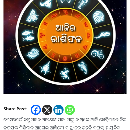
Share Post:
ମେଷ:-ଯେଉଁ ବନ୍ଧୁମାନେ ଆପଣଙ୍କ ପାଖ ମାଡୁ ନ ଥିଲେ ଆଜି ସେହିମାନେ ନିଜ
ତରଫରୁ ମିଶିବାକୁ ଆଗେଇ ଆସିବେ। ସ୍ବାସ୍ଥ୍ୟରେ ଉନ୍ନତି ସଙ୍ଗକୁ ସ୍ନାୟବିକ