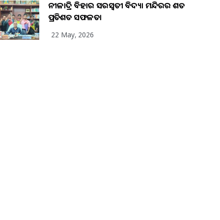
ନୀଳାଦ୍ରି ବିହାର ସରସ୍ୱତୀ ବିଦ୍ୟା ମନ୍ଦିରର ଶତ
ପ୍ରତିଶତ ସଫଳତା
22 May, 2026