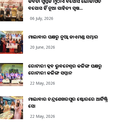
କବିତା ପୁସ୍ତକ ମୁଠାଏ ଅବସୋସ ଲୋକାର୍ପିତ
ଅବସୋସ ହିଁ ନୂଆ ସାହିତ୍ୟ ସୃଷ...
06 July, 2026
ମାଲାବାର ପକ୍ଷରୁ ନୁଓ୍ବା ଡାଏମଣ୍ଡ ସମ୍ଭାର
20 June, 2026
ରୋଟାରୀ କ୍ଲବ ଭୁବନେଶ୍ୱର କଳିଙ୍ଗ ପକ୍ଷରୁ
ରୋଟାରୀ କଳିଙ୍ଗ ସମ୍ମାନ
22 May, 2026
ମାଲାବାର ଚନ୍ଦ୍ରଶେଖରପୁର ଷ୍ଟୋରରେ ଆର୍ଟିଷ୍ଟ୍ରି
ସୋ
22 May, 2026