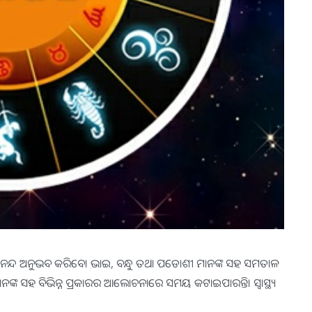
ୁ ଆନନ୍ଦ ଅନୁଭବ କରିବେ। ଭାଇ, ବନ୍ଧୁ ତଥା ପଡୋଶୀ ମାନଙ୍କ ସହ ସମତାଳ
ଙ୍କ ସହ ବିଭିନ୍ନ ପ୍ରକାରର ଆଲୋଚନାରେ ସମୟ କଟାଇପାରନ୍ତି। ସ୍ବାସ୍ଥ୍ୟ