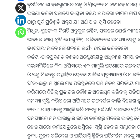
ବୃଷ:-ଦିନସାରା ହସଖୁସୀରେ ବନ୍ଧୁ ଓ ପ୍ରିୟଜନ ମାନଙ୍କ ସହ ସମୟ
ଭରଣା କରିବା ସକାଶେ ବ୍ୟସ୍ତତା ବଢିଯାଇପାରେ। କାମର ଚାପ ବଢି
ଠାରୁ ପୂର୍ବ ପ୍ରତିଶ୍ରୁତି ଅନୁଯାୟୀ ଅର୍ଥ ପାଇ ଖୁସି ହେବେ।
ମିଥୁନ:-ପ୍ରତ୍ୟେକ ଦିଗଟି ଅନୁକୂଳ ରହିବ, ଫଳରେ ଯେଉଁ କାମର
ଭାବରେ ବ୍ୟୟ ବୃଦ୍ଧି ଯୋଗୁ କିମ୍ବା ପରିବହନରେ ସମସ୍ୟା ହେତୁ 
ବ୍ୟବସାୟୀମାନେ କୌଶଳରେ କାର୍ଯ୍ୟ ହାସଲ କରିନେବେ।
କର୍କଟ:-ଭାବପ୍ରବଣତାବଶତଃ ଅଶ୍ଳେଷା ନକ୍ଷତ୍ର ଅଧିକାଂଶ ସମୟ ତର୍କ
ସଭାସମିତିରେ କିମ୍ବା ଅଫିସରେ ଏକ ମାମୁଲି ଘଟଣାରେ ଉଚ୍ଚବାଚ ଘଟି
ଓ ବନ୍ଧୁ ମିଳନରୁ ଉତ୍ସାହିତ ହେବେ। ଆଜିର ପ୍ରତ୍ୟୁଷ ଯାତ୍ରା ଓ ମାଙ୍
ସି˚ହ:-ଇଚ୍ଛା ନ ଥିଲେ ମଧ୍ୟ ପରିସ୍ଥିତିରେ ପଡି ନିକଟ ସମ୍ପର୍କୀ
କରିବାରେ ବିଭିନ୍ନ ପ୍ରକାରର କୌଶଳ ଅବଲମ୍ବନ କରିବାକୁ ପଡି
ସମସ୍ୟା ସୃଷ୍ଟି କରିପାରେ। ଅଫିସରେ ଉଚ୍ଚବର୍ଗର ବ୍ୟକ୍ତି ବିଶେଷଙ
କନ୍ୟା:-ଯାହା ମନକୁ ଆସୁଛି କରି ଚାଲନ୍ତୁ କୌଣସି ପ୍ରକାରର ପ୍ରତି
ସମସ୍ୟାରେ ମନ ଭାରାକ୍ରାନ୍ତ ରହିବା କାରଣରୁ ମନରେ ଭାବପ୍ରବଣତା 
ହୋଇପାରେ। କର୍ମକ୍ଷେତ୍ରରେ ଅସ୍ଥିରତା ସୃଷ୍ଟି ହେବାର ସମ୍ଭାବନା ରହ
ତୁଳା:-ନୂତନ ପରିବେଶ ଓ ପାରିପାଶ୍ୱି ସ୍ଥିତିର ପରିବର୍ତନ ମନକ