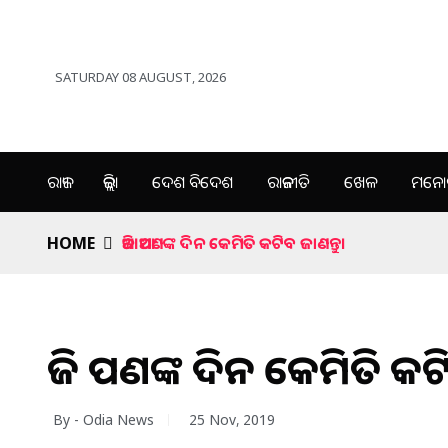
SATURDAY 08 AUGUST, 2026
ରାଜ୍ୟ
ଜିଲ୍ଲା
ଦେଶ ବିଦେଶ
ରାଜନୀତି
ଖେଳ
ମନୋର
HOME
ଆଜି ଆପଣଙ୍କ ଦିନ କେମିତି କଟିବ ଜାଣନ୍ତୁ।
ଆଜି ଆପଣଙ୍କ ଦିନ କେମିତି କଟି
By - Odia News
25 Nov, 2019