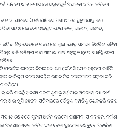
 ନାହିଁ। ବାଣିଜ୍ୟ ଓ ବ୍ୟବସାୟରେ ଅଭୁତପୂର୍ବ ସଫଳତା ହାସଲ କରିବେ।
ବେ ତାହା ପାଇବେ ଓ କରିପାରିବେ ମଧ୍ୟ। ଆଜିର ପ୍ରତ୍ୟୁଷ ଯାତ୍ରା ରେ
ୋଇଯିବା ସହ ଆଲୋଚନା ଫଳପ୍ରଦ ହେବ। କଳା, ସାହିତ୍ୟ, ସଙ୍ଗୀତ,
ା ରହିବ। କିନ୍ତୁ କେତକେ ଘଟଣାରେ ମୂଳା ନକ୍ଷତ୍ର ସମସ୍ୟା ବିଜଡିତ ରହିବା
ନରୁ ବାକି ପଡିଥିବା ଟଙ୍କା ଆଦାୟ ପାଇଁ ଅନୁକୁଳ ସୁ୍‌ଯୋଗ ସୃଷ୍ଟି ହେବ।
 ପଡିବେ।
 ସ୍ବାଭାବିକ ଭାବରେ ବିତାଇବେ। ଯେ କୌଣସି କ୍ଷେତ୍ର ହେଉନା କାହିଁକି
ର ବ୍ୟତିକ୍ରମ କଲେ ଆକସ୍ମିକ ଭାବେ ନିଜ ଲୋକମାନେ ଶତୃତା କରି
ଗମନ କରିବେ।
କରି ପାରନ୍ତି ଅବଶ୍ୟ ଚନ୍ଦ୍ରଙ୍କ କୃପାରୁ ଅର୍ଥଲାଭ ଅବଶ୍ୟମ୍ଭାବୀ। ଦୀର୍ଘ
ଖବର ପାଇ ଖୁସି ହେବେ। ପରିବାରରେ ପୈତୃକ ସମ୍ପତିକୁ କେନ୍ଦ୍ରକରି କଳହ
୍ୟ ଓ ସଙ୍ଗୀତ କ୍ଷେତ୍ରରେ ସୁନାମ ଅର୍ଜନ କରିବେ। ପ୍ରଶାସନ, ଯାନବାହନ, ନିର୍ମାଣ
ବରୁ ପରିବାର ସହ ଆଲୋଚନା କରିବା ଭଲ ହେବ। ପ୍ରତ୍ୟେକ କ୍ଷେତ୍ରରେ ସତର୍କତା