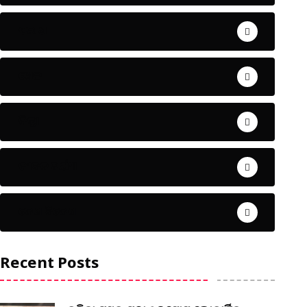
ଅପରାଧ
ଖେଳ
ଜିଲ୍ଲା
ଜୀବନ ଚର୍ଯ୍ୟା
ଦେଶ ବିଦେଶ
Recent Posts