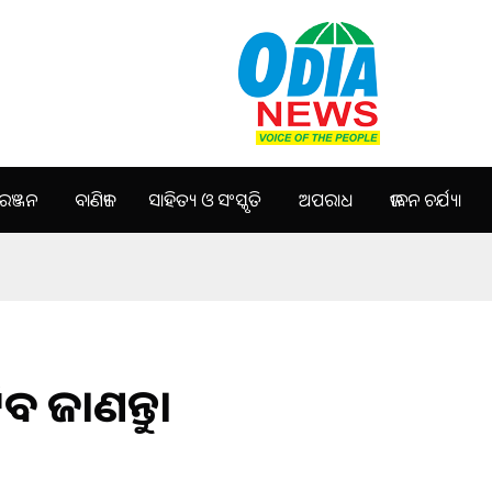
ଞ୍ଜନ
ବାଣିଜ୍ୟ
ସାହିତ୍ୟ ଓ ସଂସ୍କୃତି
ଅପରାଧ
ଜୀବନ ଚର୍ଯ୍ୟା
ବ ଜାଣନ୍ତୁ।