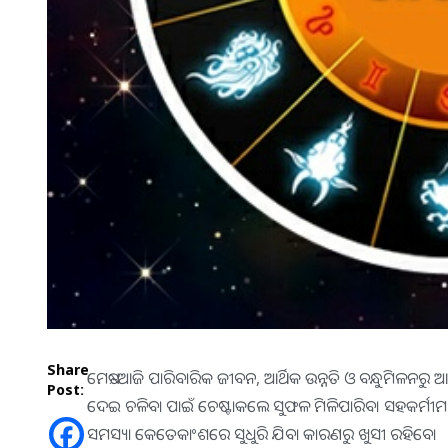
Share
ମେଷ:-ଆଜି ପାରିବାରିକ ଜୀବନ, ଆର୍ଥିକ ଉନ୍ନତି ଓ ବନ୍ଧୁମିଳନର
Post:
ଦେଇ ଚଳିବା ପାଇଁ ଚେଷ୍ଟାକଲେ ସୁଫଳ ମିଳିପାରିବ। ସହକର୍ମୀମାନ
ସମସ୍ୟା କେତେକାଂଶରେ ସୁଧୁରି ଯିବା କାରଣରୁ ଖୁସୀ ରହିବେ।