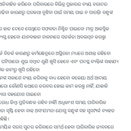
 ଅତିବାହିତ କରିବେ। ପରିବାରରେ ବିଭିନ୍ନ ପ୍ରକାରର ବ୍ୟୟ ବରାଦର
ବା କାରଣରୁ ଘରକଥା ବୁଝିବା ପାଇଁ ସମୟ ପାଇ ନ ପାରନ୍ତି। ବନ୍ଧୁଙ୍କ
େ ହାତ ଦେବେ ସେଥିରେ ସଫଳତା ନିଶ୍ଚିତ ପାଇବେ। ମାତ୍ର ଆକସ୍ମିକ
ବ୍ୟସ୍ତ ହେବେ। ଯାନବାହାନ ଚାଳନାରେ ସତର୍କତା ଅବଲମ୍ବନ କରନ୍ତୁ।
 ବିତର୍କ କାରଣରୁ କର୍ମକ୍ଷେତ୍ରରେ ଅସ୍ଥିରତା ମଧ୍ୟରେ ଅଶାନ୍ତ ରହିବେ।
ପାରେ। ଶୁଭ ସମ୍ବାଦ ଶୁଣି ଖୁସି ହେବେ ଏବଂ ପଦସ୍ଥ ବ୍ୟକ୍ତିଙ୍କ ସାହାଯ୍ୟ
ଗଳିକ କାମରୁ ଖୁସି ରହିବେ।
ୟ ମାନଙ୍କ ସକାଶେ ବ୍ୟୟ କରିବାକୁ ବାଧ୍ୟ ହେବେ। ବକେୟା ଅର୍ଥ ଆଦାୟ
ପାରେ। କୌଣସି କଥାରେ ତରବର ହୋଇ କାମ କରନ୍ତୁ ନାହିଁ, ଯାହାକି
୍କ ଦ୍ୱାରା ସହଯୋଗ ପାଇବେ।
ରୋଧ କିମ୍ବା ପ୍ରତିବନ୍ଧକ ରହିବ ନାହିଁ। ଅଧିକାଂଶ ସମୟ ପାରିବାରିକ
ସୃଷ୍ଟି ହେବ। ବାକ୍‌ ଅସଂଯମତା ଯୋଗୁ ବନ୍ଧୁଙ୍କ ସହ ସୁସମ୍ପର୍କ ବ୍ୟାହତ
ିଛି ।
ୁ ସାମୟିକ ସରସ ସୁନ୍ଦର କରିବାରେ ସମର୍ଥ ହେବ। ପାରିବାରିକ ଜୀବନରେ