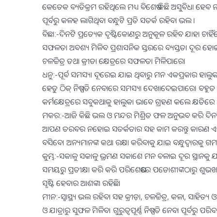
କେତେକ ବ୍ୟତିକ୍ରମ ରହିଥିଲେ ମଧ୍ୟ ବିଶେଷ କିଛି ଅସୁବିଧା ହେବ
ପୂର୍ବରୁ କଳହ ଲାଗିଥିବା ବନ୍ଧୁଟି ପ୍ରତି ସତର୍କ ରହିବା ଭଲ ।
ବିଛା:-ଦିନଟି ପ୍ରତ୍ୟେକ ଦୃଷ୍ଟିକୋଣରୁ ଅନୁକୂଳ ରହିବ ଯାହା ଚାହିଁ
ସଫଳତା ଅବଶ୍ୟ ମିଳିବ ପ୍ରଶାସନିକ ସ୍ତରରେ ବ୍ୟସ୍ତତା ଦୂର ହ
ଚଳଚ୍ଚିତ୍ର ତଥା କ୍ରୀଡା କ୍ଷେତ୍ରରେ ସଫଳତା ମିଳିପାରେ।
ଧନୁ:-ପୂର୍ବ ସମସ୍ୟା ଦୂରେଇ ଯାଇ ଥିବାରୁ ମନ ଏକପ୍ରକାର ହାଲୁକ
ହେତୁ ଠିକ୍‌ ନିଷ୍ପତି ନେବାରେ ସମସ୍ୟା ଦେଖାଦେଇପାରେ। ବହୁତ ଦି
କର୍ମକ୍ଷେତ୍ରରେ ସବୁକଥାକୁ ହାଲୁକା ଭାବେ ଗ୍ରହଣ କଲେ କ୍ଷତିରେ
ମକର:-ଆଜି କିଛି ଭଲ ଓ ମନ୍ଦର ମିଶ୍ରିତ ଫଳ ଅନୁଭବ କରି ଦିନଟି
ଆପଣ ତରବର ନହୋଇ ସତର୍କତାର ସହ କାମ କରନ୍ତୁ କାରଣ ଏହା
ବସିବେ। ଅନ୍ୟମାନଙ୍କ କଥା ରକ୍ଷା କରିବାକୁ ଯାଇ ବନ୍ଧୁଦ୍ୱାରକୁ 
କୁମ୍ଭ:-ସକାଳୁ ସକାଳୁ ଭ୍ରମଣ ସକାଶେ ମନ ବଳାଇ ଦୂର ସ୍ଥାନକୁ ଯାତ୍ର 
ସମୟରୁ ପ୍ରତୀକ୍ଷା କରି କରି ପରିଶେଷରେ ପଡୋଶୀଙ୍କଠାରୁ ଶୁଭ
ସୃଷ୍ଟି ହେବାର ଆଶଙ୍କା ରହିଛି।
ମୀନ:-ସ୍ବାସ୍ଥ୍ୟ ଭଲ ରହିବା ସହ କ୍ରୀଡ଼ା, ଚଳଚ୍ଚିତ୍ର, କଳା, ସାହିତ
ଓ ଯାତ୍ରାରୁ ସୁଫଳ ମିଳିବ। ଗୁରୁତ୍ୱପୂର୍ଣ୍ଣ ନିଷ୍ପତି ନେବା ପୂର୍