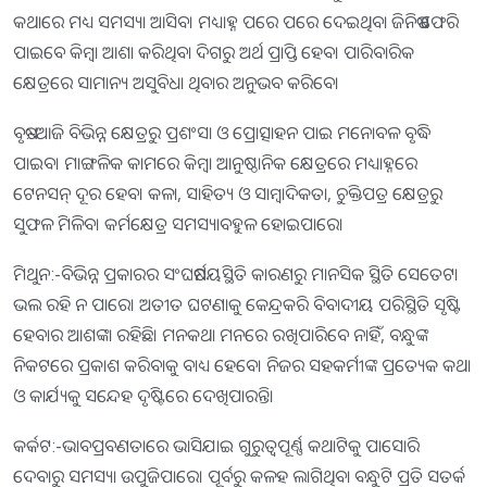
କଥାରେ ମଧ୍ୟ ସମସ୍ୟା ଆସିବ। ମଧ୍ୟାହ୍ନ ପରେ ପରେ ଦେଇଥିବା ଜିନିଷ ଫେରି
ପାଇବେ କିମ୍ବା ଆଶା କରିଥିବା ଦିଗରୁ ଅର୍ଥ ପ୍ରାପ୍ତି ହେବ। ପାରିବାରିକ
କ୍ଷେତ୍ରରେ ସାମାନ୍ୟ ଅସୁବିଧା ଥିବାର ଅନୁଭବ କରିବେ।
ବୃଷ:-ଆଜି ବିଭିନ୍ନ କ୍ଷେତ୍ରରୁ ପ୍ରଶଂସା ଓ ପ୍ରୋତ୍ସାହନ ପାଇ ମନୋବଳ ବୃଦ୍ଧି
ପାଇବ। ମାଙ୍ଗଳିକ କାମରେ କିମ୍ବା ଆନୁଷ୍ଠାନିକ କ୍ଷେତ୍ରରେ ମଧ୍ୟାହ୍ନରେ
ଟେନସନ୍‌ ଦୂର ହେବ। କଳା, ସାହିତ୍ୟ ଓ ସାମ୍ବାଦିକତା, ଚୁକ୍ତିପତ୍ର କ୍ଷେତ୍ରରୁ
ସୁଫଳ ମିଳିବ। କର୍ମକ୍ଷେତ୍ର ସମସ୍ୟାବହୁଳ ହୋଇପାରେ।
ମିଥୁନ:-ବିଭିନ୍ନ ପ୍ରକାରର ସଂଘର୍ଷମୟସ୍ଥିତି କାରଣରୁ ମାନସିକ ସ୍ଥିତି ସେତେଟା
ଭଲ ରହି ନ ପାରେ। ଅତୀତ ଘଟଣାକୁ କେନ୍ଦ୍ରକରି ବିବାଦୀୟ ପରିସ୍ଥିତି ସୃଷ୍ଟି
ହେବାର ଆଶଙ୍କା ରହିଛି। ମନକଥା ମନରେ ରଖିପାରିବେ ନାହିଁ, ବନ୍ଧୁଙ୍କ
ନିକଟରେ ପ୍ରକାଶ କରିବାକୁ ବାଧ୍ୟ ହେବେ। ନିଜର ସହକର୍ମୀଙ୍କ ପ୍ରତ୍ୟେକ କଥା
ଓ କାର୍ଯ୍ୟକୁ ସନ୍ଦେହ ଦୃଷ୍ଟିରେ ଦେଖିପାରନ୍ତି।
କର୍କଟ:-ଭାବପ୍ରବଣତାରେ ଭାସିଯାଇ ଗୁରୁତ୍ୱପୂର୍ଣ୍ଣ କଥାଟିକୁ ପାସୋରି
ଦେବାରୁ ସମସ୍ୟା ଉପୁଜିପାରେ। ପୂର୍ବରୁ କଳହ ଲାଗିଥିବା ବନ୍ଧୁଟି ପ୍ରତି ସତର୍କ