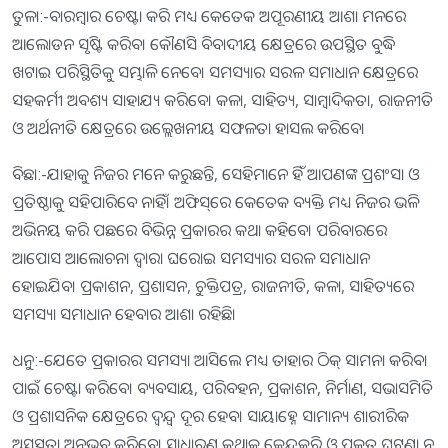
ତୁଳା:-ବାରମ୍ବାର ଚେଷ୍ଟା କରି ମଧ୍ୟ କେତେକ ଅପୂରଣୀୟ ଆଶା ମନରେ
ଆଲୋଡନ ସୃଷ୍ଟି କରିବ। କୌଣସି ବିବାଦୀୟ କ୍ଷେତ୍ରରେ ଉପସ୍ଥିତ ବୁଦ୍ଧି
ଖଟାଇ ପରିସ୍ଥିତିକୁ ସମ୍ଭାଳି ନେବେ। ସମସ୍ୟାର ସରଳ ସମାଧାନ କ୍ଷେତ୍ରରେ
ସହକର୍ମୀ ଅବଶ୍ୟ ସାହାଯ୍ୟ କରିବେ। କଳା, ସାହିତ୍ୟ, ସାମ୍ବାଦିକତା, ରାଜନୀତି
ଓ ଅର୍ଥନୀତି କ୍ଷେତ୍ରରେ ଉଲ୍ଲେଖନୀୟ ସଫଳତା ହାସଲ କରିବେ।
ବିଛା:-ଯାହାକୁ ନିଜର ମନେ କରୁଛନ୍ତି, ସେହିମାନେ ହିଁ ଆପଣଙ୍କ ପ୍ରଶଂସା ଓ
ପ୍ରତିଷ୍ଠାକୁ ସହିପାରିବେ ନାହିଁ। ଅଫିସ୍‌ରେ କେତେକ ବ୍ୟକ୍ତି ମଧ୍ୟ ନିଜର ଭଳି
ଅଭିନୟ କରି ପଛରେ ବିଭିନ୍ନ ପ୍ରକାରର କଥା କହିବେ। ପରିବାରରେ
ଆପୋସ ଆଲୋଚନା ଦ୍ୱାରା ଘରୋଇ ସମସ୍ୟାର ସରଳ ସମାଧାନ
ହୋଇଯିବ। ପ୍ରକାଶନ, ପ୍ରଶାସନ, ଚୁକ୍ତିପତ୍ର, ରାଜନୀତି, କଳା, ସାହିତ୍ୟରେ
ସମସ୍ୟା ସମାଧାନ ହେବାର ଆଶା ରହିଛି।
ଧନୁ:-ଯେତେ ପ୍ରକାରର ସମସ୍ୟା ଆସିଲେ ମଧ୍ୟ ତାହାର ଠିକ୍‌ ସାମନା କରିବା
ପାଇଁ ଚେଷ୍ଟା କରିବେ। ବ୍ୟବସାୟ, ପରିବହନ, ପ୍ରକାଶନ, ନିର୍ମାଣ, ସଭାସମିତି
ଓ ପ୍ରଶାସନିକ କ୍ଷେତ୍ରରେ ଦ୍ୱନ୍ଦ୍ୱ ଦୂର ହେବ। ସାୟାହ୍ନେ ସାମାନ୍ୟ ଶାରୀରିକ
ଅସୁସ୍ଥତା ଅନୁଭବ କରିବେ। ସାଧାରଣ କଥାକୁ କେନ୍ଦ୍ରକରି ଓ ପ୍ରକୃତ ଘଟଣା ନ