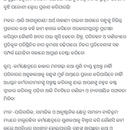
ବୁଝି ପଡୋଶୀ କ୍ରୋଧ ପ୍ରକାଶ କରିପାରନ୍ତି।
ମକର:-ଆଜି ଆଶାନୁଯାୟୀ ଅର୍ଥ ସାହାଯ୍ୟ ପାଇବା ଆଶାରେ ବନ୍ଧୁଙ୍କୁ ବିଭିନ୍ନ
ପ୍ରକାରର କଥା କହି କାମ ହାସଲ କରିବେ। ସରକାରୀସ୍ତରରୁ ପ୍ରତୀକ୍ଷା
କରିଥିବା କାୈଣସି ଖବର ପାଇ ଖୁସି ହେବେ। ଶିଳ୍ପ, ପରିବହନ ଓ ବାଣିଜ୍ୟରେ
ପ୍ରତିକୂଳ ପରିସ୍ଥିତିର ଚାପ କ୍ରମଶଃ ବଢିପାରେ। ନିଜର ପ୍ରତିବେଶୀଙ୍କ ସହ
ସମ୍ପର୍କ ଯୋଡ଼ିବା ସକାଶେ ଆପ୍ରାଣ ଚେଷ୍ଟା କରିବେ।
କୁମ୍ଭ:-କର୍ମକ୍ଷେତ୍ରରେ କାହାର ମନଗଢ଼ା କଥା ଶୁଣି ବ୍ୟସ୍ତ ହୁଅନ୍ତୁ ନାହିଁ।
ପରିବାରର ଅକୁହାକଥାକୁ ବନ୍ଧୁଙ୍କ ମୁହଁ ସାମ୍ନାରେ ପ୍ରକାଶ କରିପାରିବେ ନାହିଁ।
ଅଧସ୍ତନ କର୍ମଚାରୀମାନଙ୍କୁ ସନ୍ତୁଷ୍ଟ କରିବାକୁ ଯାଇ ଆପଣଙ୍କୁ ବହୁତ କଷ୍ଟ
ସ୍ବୀକାର କରିବାକୁ ପଡ଼ିବ। ଆଜି ଦିନଟିରେ ବାଣିଜ୍ୟ ଓ ବ୍ୟବସାୟିକ ସଫଳତା
ମିଳିବ।
ମୀନ:-ପାରିବାରିକ, ସାମାଜିକ ଓ ଆନୁଷ୍ଠାନିକ କ୍ଷେତ୍ର ସାମାନ୍ୟ ବ୍ୟତିକ୍ରମ
ମଧ୍ୟରେ ଚାଲୁରହିବ। କର୍ମକ୍ଷେତ୍ରରେ ଶୁଣାକଥାକୁ ବିଶ୍ୱାସ କରି କୌଣସି କାମ
କଲେ ଅସୁବିଧାର ସମ୍ମୁଖୀନ ହୋଇପାରନ୍ତି। ବନ୍ଧୁଙ୍କ ଖାପଛଡ଼ା କଥା ଓ