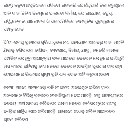
ରହନ୍ତୁ ନତୁବା ଅସୁବିଧାରେ ପଡିବେ। ଗତକାଲି ଯେଉଁଥିପାଇଁ ଚିନ୍ତା କରୁଥିଲେ
ଆଜି ତାହା ଟିକିଏ ବିଳମ୍ବରେ ପାଇବେ। ନିର୍ମାଣ, ଯୋଗାଯୋଗ, ପ୍ରେସ୍‌,
ପବ୍ଲ୍ଳିକେଶନ, ଆଲୋଚନା ଓ ସଭାସମିତିରେ କାମଗୁଡିକ ସୁରୁଖୁରୁରେ
ସମ୍ପନ୍ନ ହେବ।
ସି˚ହ:-ସମସ୍ତ ପ୍ରକାରର ସୁବିଧା ଥିଲେ ମଧ୍ୟ ସହଯୋଗ ଅଭାବରୁ ତାହା ମଉଳି
ଯିବାକୁ ବସିପାରେ। ବାଣିଜ୍ୟ, ବ୍ୟବସାୟ, ନିର୍ମାଣ, ଯାତ୍ରା, କଚେରି ମାମଲା
ସମ୍ପର୍କିତ କ୍ଷେତ୍ରରୁ ଆଶାନୁରୂପ ଫଳ ପାଇବେ। କେତେକ କ୍ଷେତ୍ରରେ ଜାଣିଶୁଣି
ମଧ୍ୟ ନୀରବ ରହିବାକୁ ବାଧ୍ୟ ହେବେ। କେତେକ ଆକସ୍ମିକ ସୁଯୋଗ ହାତଛଡ଼ା
ହୋଇପାରେ ବିଶେଷତଃ ସ୍ବାସ୍ଥ୍ୟ ପ୍ରତି ଧ୍ୟାନ ଦେବା ଅତି ଜରୁରୀ ଅଟେ।
କନ୍ୟା:-ଆପଣ ଅନ୍ୟମନସ୍କ ରହି ନୀରବତା ଅବଲମ୍ବନ କରିବା ଦ୍ୱାରା
ଅନ୍ୟମାନେ ବିଭିନ୍ନ ପ୍ରକାରର ଟୀକାଟିପ୍ପଣୀ ଦେଇପାରନ୍ତି। ବନ୍ଧୁ ସହାୟତାରେ
ବକେୟା ଅର୍ଥ ଆଦାୟ କରିବାରେ ସକ୍ଷମ ହେବେ। କର୍ମକ୍ଷେତ୍ରରେ ପଦସ୍ଥ
ବ୍ୟକ୍ତିଙ୍କ ସାନ୍ନିଧ୍ୟ ଲାଭ କରିପାରନ୍ତି। ସାଧାରଣ କଥାକୁ ଜଟିଳ ଆକାରରେ
ଗ୍ରହଣ କରିବେ।