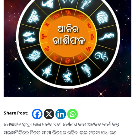
Share Post:
ମେଷ:-ଆଜି ସ୍ବାସ୍ଥ୍ୟ ଭଲ ରହିବ ଏବଂ କୌଣସି କାମ ଅଟକିବ ନାହିଁ। କିନ୍ତୁ
ସଭାସମିତିରେ ନିଜର ସୀମା ଭିତରେ ରହିବା ଭଲ ନତୁବା ସାଧାରଣ