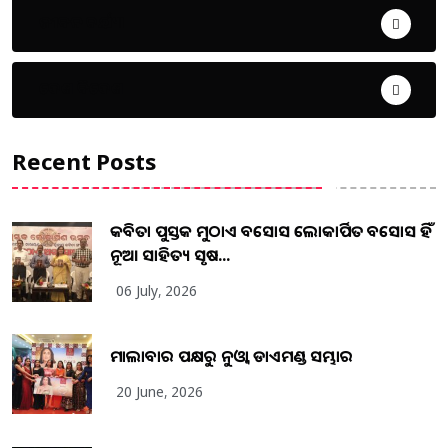
ଜୀବନ ଚର୍ଯ୍ୟା
ଦେଶ ବିଦେଶ
Recent Posts
କବିତା ପୁସ୍ତକ ମୁଠାଏ ଅବସୋସ ଲୋକାର୍ପିତ ଅବସୋସ ହିଁ
ନୂଆ ସାହିତ୍ୟ ସୃଷ...
06 July, 2026
ମାଲାବାର ପକ୍ଷରୁ ନୁଓ୍ବା ଡାଏମଣ୍ଡ ସମ୍ଭାର
20 June, 2026