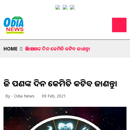
HOME
ଆଜି ଆପଣଙ୍କ ଦିନ କେମିତି କଟିବ ଜାଣନ୍ତୁ।
ଆଜି ଆପଣଙ୍କ ଦିନ କେମିତି କଟିବ ଜାଣନ୍ତୁ।
By - Odia News
09 Feb, 2021