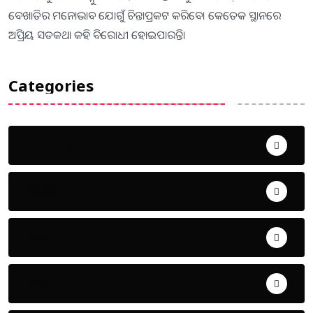
ବେଖାତିର ମନୋଭାବ ଯୋଗୁଁ ଚିନ୍ତାପ୍ରକଟ କରିବେ। କେତେକ ସ୍ଥାନରେ
ଅପ୍ରିୟ ସତକଥା କହି ବିରୋଧୀ ହୋଇପାରନ୍ତି।
Categories
Uncategorized
ଅପରାଧ
ଖେଳ
ଜିଲ୍ଲା