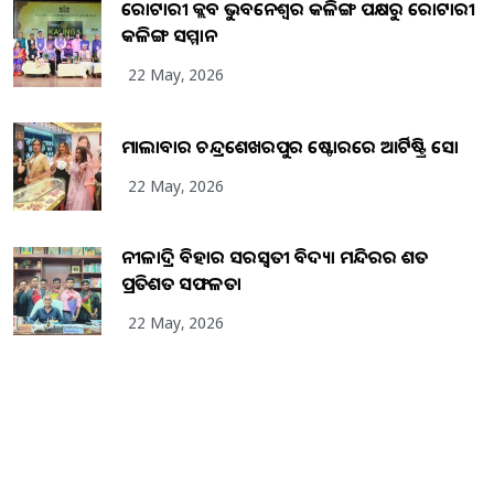
ରୋଟାରୀ କ୍ଲବ ଭୁବନେଶ୍ୱର କଳିଙ୍ଗ ପକ୍ଷରୁ ରୋଟାରୀ
କଳିଙ୍ଗ ସମ୍ମାନ
22 May, 2026
ମାଲାବାର ଚନ୍ଦ୍ରଶେଖରପୁର ଷ୍ଟୋରରେ ଆର୍ଟିଷ୍ଟ୍ରି ସୋ
22 May, 2026
ନୀଳାଦ୍ରି ବିହାର ସରସ୍ୱତୀ ବିଦ୍ୟା ମନ୍ଦିରର ଶତ
ପ୍ରତିଶତ ସଫଳତା
22 May, 2026
Copyright
2026
BrandingKaro.com
. All Rights Reserved.