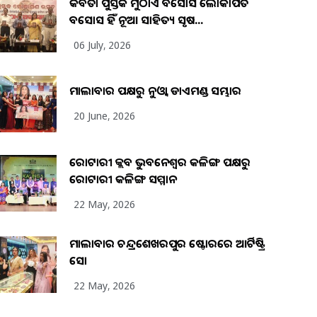
କବିତା ପୁସ୍ତକ ମୁଠାଏ ଅବସୋସ ଲୋକାର୍ପିତ
ଅବସୋସ ହିଁ ନୂଆ ସାହିତ୍ୟ ସୃଷ...
06 July, 2026
ମାଲାବାର ପକ୍ଷରୁ ନୁଓ୍ବା ଡାଏମଣ୍ଡ ସମ୍ଭାର
20 June, 2026
ରୋଟାରୀ କ୍ଲବ ଭୁବନେଶ୍ୱର କଳିଙ୍ଗ ପକ୍ଷରୁ
ରୋଟାରୀ କଳିଙ୍ଗ ସମ୍ମାନ
22 May, 2026
ମାଲାବାର ଚନ୍ଦ୍ରଶେଖରପୁର ଷ୍ଟୋରରେ ଆର୍ଟିଷ୍ଟ୍ରି
ସୋ
22 May, 2026