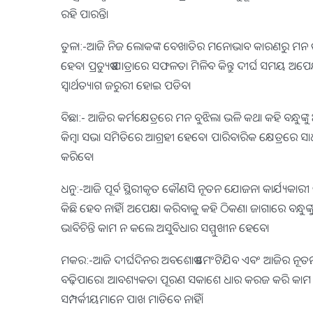
ରହି ପାରନ୍ତି।
ତୁଳା:-ଆଜି ନିଜ ଲୋକଙ୍କ ବେଖାତିର ମନୋଭାବ କାରଣରୁ ମନ ଭଲ ଲାଗ
ହେବ। ପ୍ରତ୍ୟୁଷ ଯାତ୍ରାରେ ସଫଳତା ମିଳିବ କିନ୍ତୁ ଦୀର୍ଘ ସମୟ ଅପେ
ସ୍ବାର୍ଥତ୍ୟାଗ ଜରୁରୀ ହୋଇ ପଡିବ।
ବିଛା:- ଆଜିର କର୍ମକ୍ଷେତ୍ରରେ ମନ ବୁଝିଲା ଭଳି କଥା କହି ବନ୍ଧ
କିମ୍ବା ସଭା ସମିତିରେ ଆଗ୍ରହୀ ହେବେ। ପାରିବାରିକ କ୍ଷେତ୍ରରେ
କରିବେ।
ଧନୁ:-ଆଜି ପୂର୍ବ ସ୍ଥିରୀକୃତ କୌଣସି ନୂତନ ଯୋଜନା କାର୍ଯ୍ୟକା
କିଛି ହେବ ନାହିଁ। ଅପେକ୍ଷା କରିବାକୁ କହି ଠିକଣା ଜାଗାରେ ବନ୍ଧୁଙ
ଭାବିଚିନ୍ତି କାମ ନ କଲେ ଅସୁବିଧାର ସମ୍ମୁଖୀନ ହେବେ।
ମକର:-ଆଜି ଦୀର୍ଘଦିନର ଅବଶୋଷ ମେଂଟିଯିବ ଏବଂ ଆଜିର ନୂତନ କ
ବଢ଼ିପାରେ। ଆବଶ୍ୟକତା ପୂରଣ ସକାଶେ ଧାର କରଜ କରି କାମ ତ
ସମ୍ପର୍କୀୟମାନେ ପାଖ ମାଡିବେ ନାହିଁ।