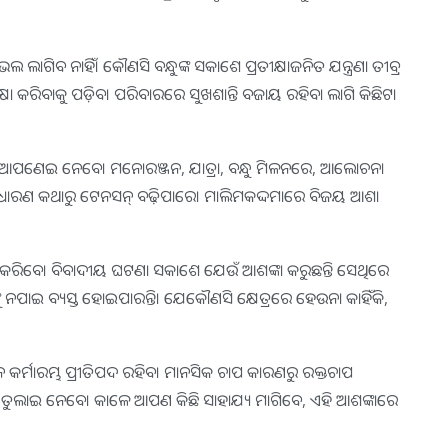
ିବ ନାହିଁ। କୌଣସି ବନ୍ଧୁଙ୍କ ସକାଶେ ପ୍ରତୀକ୍ଷାଜନିତ ଯନ୍ତ୍ରଣା ତୀବ୍ର
କ୍ଷା କରିବାକୁ ପଡ଼ିବ। ପରିବାରରେ ସୁଖଶାନ୍ତି ବଜାୟ ରହିବା ଲାଗି କିଛିଟା
ୁଙ୍କୁ ଆପଣେଇ ନେବେ। ମନୋରଞ୍ଜନ, ଯାତ୍ରା, ବନ୍ଧୁ ମିଳନରେ, ଆଲୋଚନା
 ସାଧାରଣ କଥାରୁ ଟେନସନ୍‌ ବଢ଼ିପାରେ। ମାଲିମକଦ୍ଦମାରେ ବିଜୟ ଆଶା
ରୀ କରିବେ। ବିବାଦୀୟ ଘଟଣା ସକାଶେ ଯେଉଁ ଆଶଙ୍କା କରୁଛନ୍ତି ସେଥିରେ
୍କୁ ନପାଇ ବ୍ୟସ୍ତ ହୋଇପାରନ୍ତି। ଯେକୌଣସି କ୍ଷେତ୍ରରେ ହେଉନା କାହିଁକି,
ର୍ମାରମ୍ଭ ପ୍ରୀତିପଦ ରହିବ। ମାନସିକ ଚାପ କାରଣରୁ ରକ୍ତଚାପ
ୁଲାଇ ନେବେ। କାଳେ ଆପଣ କିଛି ସାହାଯ୍ୟ ମାଗିବେ, ଏହି ଆଶଙ୍କାରେ