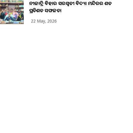
ନୀଳାଦ୍ରି ବିହାର ସରସ୍ୱତୀ ବିଦ୍ୟା ମନ୍ଦିରର ଶତ
ପ୍ରତିଶତ ସଫଳତା
22 May, 2026