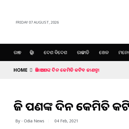
FRIDAY 07 AUGUST, 2026
ରାଜ୍ୟ
ଜିଲ୍ଲା
ଦେଶ ବିଦେଶ
ରାଜନୀତି
ଖେଳ
ମନୋର
HOME
ଆଜି ଆପଣଙ୍କ ଦିନ କେମିତି କଟିବ ଜାଣନ୍ତୁ।
ଆଜି ଆପଣଙ୍କ ଦିନ କେମିତି କଟି
By - Odia News
04 Feb, 2021