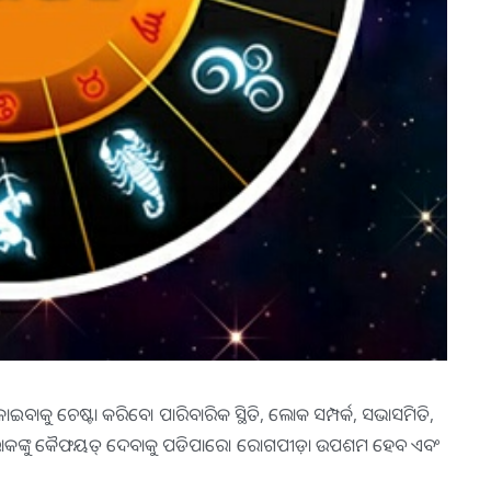
ୁ ଚେଷ୍ଟା କରିବେ। ପାରିବାରିକ ସ୍ଥିତି, ଲୋକ ସମ୍ପର୍କ, ସଭାସମିତି,
ଘର ଲୋକଙ୍କୁ କୈଫୟତ୍‌ ଦେବାକୁ ପଡିପାରେ। ରୋଗପୀଡ଼ା ଉପଶମ ହେବ ଏବଂ