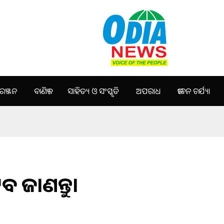
ଞ୍ଜନ
ବାଣିଜ୍ୟ
ସାହିତ୍ୟ ଓ ସଂସ୍କୃତି
ଅପରାଧ
ଜୀବନ ଚର୍ଯ୍ୟା
ବ ଜାଣନ୍ତୁ।