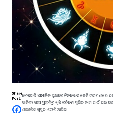
Share
ମେଷ:-ଆଜି ସାମାଜିକ ସ୍ତରରେ ନିଜଲୋକ କେହି ହଇରାଣରେ ପକାଇବାକ
Post:
ସାହିତ୍ୟ ସଭା ପ୍ରଭୃତିରୁ ଖୁସି ରହିବେ। ସ୍ଥଗିତ କାମ ପାଇଁ 
ଶାରୀରିକ ସୁସ୍ଥତା ଫେରି ଆସିବ।