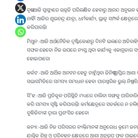
ବୃଷ:-ଆଜି ସ୍ବାସ୍ଥ୍ୟରେ ଉନ୍ନତି ପରିଲକ୍ଷିତ ହେବାରୁ ଆନନ୍ଦ ଅନୁଭବ କର
ନାହିଁ। ଆଜିର ଶୁଭଚନ୍ଦ୍ର ଯାତ୍ରା, ଧର୍ମକାର୍ଯ୍ୟ, ଭ୍ରାତୃ ସମ୍ପର୍କ କ
କରିପାରନ୍ତି।
ମିଥୁନ:-ଆଜି ଅର୍ଥନୈତିକ ଦୃଷ୍ଟିକୋଣରୁ ଦିନଟି ଭଲରେ ଅତିବ
ସଫଳ ହେବେ। ନିଜ ଉପରେ ନ୍ୟସ୍ତ ଥିବା କାର୍ଯ୍ୟକୁ ଏକାଗ୍ରତାର ସହ ତୁ
ହୋଇପାରେ।
କର୍କଟ:-ଆଜି ଆର୍ଥିକ ଅନଟନ ହେତୁ ଚାହୁଁଥିବା ଜିନିଷ ପ୍ରାପ୍ତିର ଆଶ
ସଭାସମିତିରେ ସମସ୍ୟା ସମାଧାନ ହେବ। ପାରସ୍ପରିକ ଭୁଲ୍‌ ନିଷ୍ପତ୍
ସି˚ହ:-ଆଜି ପ୍ରତିକୂଳ ପରିସ୍ଥିତି ମଧ୍ୟରେ ଚାଲିବା ସଙ୍ଗକୁ ପାରିବା
କରି ସମସ୍ୟା ସୃଷ୍ଟି କରିପାରନ୍ତି। କର୍ମକ୍ଷେତ୍ରରେ ସତର୍କରେ ନ ଚଳ
ବୁଦ୍ଧିଜିବୀଙ୍କ ଦ୍ୱାରା ପ୍ରଶଂସିତ ହେବେ।
କନ୍ୟା:-ଆଜି ନିଜ ପରିସରର ବ୍ୟକ୍ତିମାନଙ୍କ ଅନୁରୋଧ କ୍ରମେ ଜନମ
ଯାନ୍ତ୍ରିକ ଶିଳ୍ପ ଓ ପରିବହନ କ୍ଷେତ୍ରରେ ଆଶା ଅନୁରୂପ ଫଳ ପାଇବେ