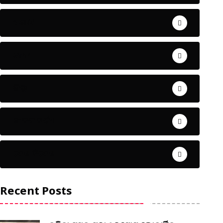
ଅପରାଧ
ଖେଳ
ଜିଲ୍ଲା
ଜୀବନ ଚର୍ଯ୍ୟା
ଦେଶ ବିଦେଶ
Recent Posts