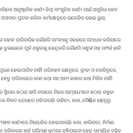
ିବେ। ଆନୁଷ୍ଠାନିକ କାର୍ଯ୍ୟ କିମ୍ବା ସାଂସ୍କୃତିକ କାର୍ଯ୍ୟ ପାଇଁ ଅସୁବିଧା ହେବ
୍ଷେତ୍ରରେ ସଫଳତା ପ୍ରଦାନ କରିବ। କର୍ମକ୍ଷେତ୍ରରେ ଉତେଜିତ ହୋଇ ଭୁଲ୍‌
ାହିତ ହେବ। ପାରିବାରିକ କୌଣସି ସମସ୍ୟାକୁ ସହଜରେ ସମାଧାନ କରିବାରେ
ଲାଇବେ। ପୂର୍ବ ଶତ୍ରୁତାକୁ କେନ୍ଦ୍ରକରି କୌଣସି ବନ୍ଧୁଙ୍କ ସହ ସମ୍ପର୍କ ହାନି
ା ପୂରଣ ହୋଇପାରିବ ନାହିଁ। ପରିବହନ କ୍ଷେତ୍ରରେ, କ୍ରୀଡା ଓ ଚଳଚ୍ଚିତ୍ରରେ,
ତି ହେତୁ ପରିବାରରେ କାହା କଥା ସହ ଅନ୍ୟ କାହାର କଥା ମିଶିବ ନାହିଁ।
ରିକ ସ୍ଥିରତା ହଠାତ୍‌ ଆସି ନପାରେ। ନିଜର ଆତ୍ମୀୟମାନେ ହଠାତ୍‌ ଶତ୍ରୁତା
ିଲେ ବିବାଦ ଘେରରେ ପଡିପାରନ୍ତି। ସାହିତ୍ୟ, କଳା, ବୈଷୟିକ କ୍ଷେତ୍ରରୁ
ଙ୍ଗଳ କାର୍ଯ୍ୟରେ ନିୟୋଜିତ ହୋଇପାରନ୍ତି। କଳା, କାରିଗରୀ, ନିର୍ମାଣ,
। ପରିବାରର ଖର୍ଚ୍ଚ ପରିମାଣ କ୍ରମଶଃ ବୃଦ୍ଧିପାଇବା ହେତୁ ସାମାୟିକ ଚନ୍ତିତ