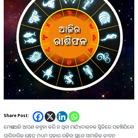
Share Post:
ମେଷ:-ଆଜି ଆପଣ କଳ୍ପନା କରି ନ ଥିବା ମର୍ଯ୍ୟାଦାଜନକ ସ୍ଥିତିରେ ପହଞ୍ଚିଯିବେ।
ପାରିବାରିକ କ୍ଷେତ୍ର ମଧ୍ୟମ ପ୍ରକାର ରହିବା ସ୍ଥଳେ ସାମାଜିକ ଜୀବନ