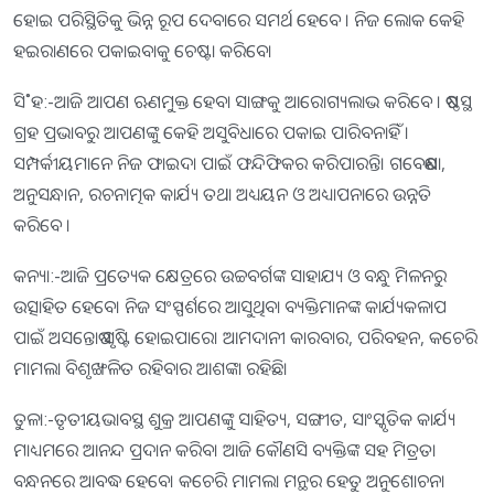
ହୋଇ ପରିସ୍ଥିତିକୁ ଭିନ୍ନ ରୂପ ଦେବାରେ ସମର୍ଥ ହେବେ । ନିଜ ଲୋକ କେହି
ହଇରାଣରେ ପକାଇବାକୁ ଚେଷ୍ଟା କରିବେ।
ସି˚ହ:-ଆଜି ଆପଣ ଋଣମୁକ୍ତ ହେବା ସାଙ୍ଗକୁ ଆରୋଗ୍ୟଲାଭ କରିବେ । ଷଷ୍ଠସ୍ଥ
ଗ୍ରହ ପ୍ରଭାବରୁ ଆପଣଙ୍କୁ କେହି ଅସୁବିଧାରେ ପକାଇ ପାରିବନାହିଁ ।
ସମ୍ପର୍କୀୟମାନେ ନିଜ ଫାଇଦା ପାଇଁ ଫନ୍ଦିଫିକର କରିପାରନ୍ତି। ଗବେଷଣା,
ଅନୁସନ୍ଧାନ, ରଚନାତ୍ମକ କାର୍ଯ୍ୟ ତଥା ଅଧ୍ୟୟନ ଓ ଅଧ୍ୟାପନାରେ ଉନ୍ନତି
କରିବେ ।
କନ୍ୟା:-ଆଜି ପ୍ରତ୍ୟେକ କ୍ଷେତ୍ରରେ ଉଚ୍ଚବର୍ଗଙ୍କ ସାହାଯ୍ୟ ଓ ବନ୍ଧୁ ମିଳନରୁ
ଉତ୍ସାହିତ ହେବେ। ନିଜ ସଂସ୍ପର୍ଶରେ ଆସୁଥିବା ବ୍ୟକ୍ତିମାନଙ୍କ କାର୍ଯ୍ୟକଳାପ
ପାଇଁ ଅସନ୍ତୋଷ ସୃଷ୍ଟି ହୋଇପାରେ। ଆମଦାନୀ କାରବାର, ପରିବହନ, କଚେରି
ମାମଲା ବିଶୃଙ୍ଖଳିତ ରହିବାର ଆଶଙ୍କା ରହିଛି।
ତୁଳା:-ତୃତୀୟଭାବସ୍ଥ ଶୁକ୍ର ଆପଣଙ୍କୁ ସାହିତ୍ୟ, ସଙ୍ଗୀତ, ସାଂସ୍କୃତିକ କାର୍ଯ୍ୟ
ମାଧ୍ୟମରେ ଆନନ୍ଦ ପ୍ରଦାନ କରିବ। ଆଜି କୌଣସି ବ୍ୟକ୍ତିଙ୍କ ସହ ମିତ୍ରତା
ବନ୍ଧନରେ ଆବଦ୍ଧ ହେବେ। କଚେରି ମାମଲା ମନ୍ଥର ହେତୁ ଅନୁଶୋଚନା