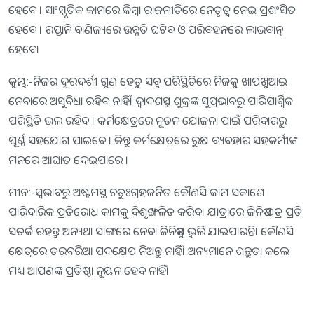
ହେବେ । ସାଂସ୍କୃତିକ କାମରେ କିମ୍ବା ରାଜନୀତିରେ ନେତୃତ୍ୱ ନେଇ ପ୍ରଶଂସିତ
ହେବେ । ରପ୍ତାନି ବାଣିଜ୍ୟରେ ଉନ୍ନତି ଘଟିବ ଓ ପରିବହନରେ ଲାଭବାନ୍
ହେବେ।
କୁମ୍ଭ:-ନିଜର ଦୂରଦର୍ଶୀ ଗୁଣ ହେତୁ ସବୁ ପରିସ୍ଥିତିରେ ନିଜକୁ ଖାପଖୁଆଇ
ନେବାରେ ଅସୁବିଧା ରହିବ ନାହିଁ। ଦ୍ୱାଦଶସ୍ଥ ଶୁକ୍ରଙ୍କ ସୁପ୍ରଭାବରୁ ପାରିପାର୍ଶ୍ୱିକ
ପରିସ୍ଥିତି ଭଲ ରହିବ । କର୍ମକ୍ଷେତ୍ରରେ ନୂତନ ଯୋଜନା ପାଇଁ ପରିବାରରୁ
ପୂର୍ଣ୍ଣ ସହଯୋଗ ପାଇବେ । କିନ୍ତୁ କର୍ମକ୍ଷେତ୍ରରେ ରୁକ୍ଷ ବ୍ୟବହାର ସହକର୍ମୀଙ୍କ
ମନରେ ଆଘାତ ଦେଇପାରେ ।
ମୀନ:-ସ୍ବଭାବରୁ ଅଷ୍ଟମସ୍ଥ ଚତୁଃଗ୍ରହଜନିତ କୌଣସି କାମ ସକାଶେ
ପାରିବାରିିକ ପ୍ରତିରୋଧ କାମକୁ ବିଶୃଙ୍ଖଳିତ କରିବ। ଯାତ୍ରାରେ ଜିନିଷ ପତ୍ର ପ୍ରତି
ସତର୍କ ରହନ୍ତୁ ଅନ୍ୟଥା ସାଙ୍ଗରେ ନେବା ଜିନିଷକୁ ଭୁଲି ଯାଇପାରନ୍ତି। କୌଣସି
କ୍ଷେତ୍ରରେ ତରବରିଆ ପଦକ୍ଷେପ ନିଅନ୍ତୁ ନାହିଁ। ଅନ୍ୟମାନେ ଶତ୍ରୁତା କଲେ
ମଧ୍ୟ ଆପଣଙ୍କ ପ୍ରତିଷ୍ଠା ନୂ୍ୟନ ହେବ ନାହିଁ।