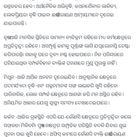
ଉନ୍ନତତର ହେବ । ଅର୍ଥନୈତିକ ଅଭିବୃଦ୍ଧି, କଥନଶୈଳୀର ଲାଳିତ୍ୟ,
ଲୋକପ୍ରିୟତା ବୃଦ୍ଧି ପାଇବ। ଈର୍ଷାପରାୟଣ ଆତ୍ମୀୟମାନେ ଦୂରେଇ
ଯାଇପାରନ୍ତି ।
ବୃଷ:-ଆଜି ମାନସିକ ସ୍ଥିତିରେ ସାମାନ୍ୟ ବ୍ୟତିକ୍ରମ ରହିଲେ ମଧ୍ୟ କର୍ମକ୍ଷେତ୍ରରେ
ଅପ୍ରତିଦ୍ୱନ୍ଦ୍ୱୀ ରହିବେ । ଅସମ୍ପୂର୍ଣ୍ଣ କାମକୁ ପୂର୍ଣ୍ଣାଙ୍ଗ ଲାଗି ଯତ୍ପରୋନାସ୍ତି ଚେଷ୍ଟା
କରିପାରନ୍ତି। ସକାଳୁ ଘରେ ଦ୍ରବ୍ୟ ନଷ୍ଟ ହୋଇପାରେ । ନିଜ ପରିସରରେ
ଘଟିଯାଉଥିବା ସମ୍ପର୍କବିହୀନ ବ୍ୟକ୍ତିଙ୍କ ଘଟଣାରେ ମୁଣ୍ଡ ପୂରାନ୍ତୁ ନାହିଁ ।
ମିଥୁନ:-ଆଜି ଆର୍ଥିକ ଅନଟନ ଦୂରେଇଯିବ । ଆନୁଷ୍ଠାନିକ କ୍ଷେତ୍ରରେ
ପଦମର୍ଯ୍ୟାଦା ବୃଦ୍ଧି ଏବଂ ସଜ୍ଜନମାନଙ୍କ ସଙ୍ଗ ଲାଭକରି ଖୁସି ରହିବେ।
ପାରିବାରିକ, ଲୋକ ସମ୍ପର୍କ କ୍ଷେତ୍ରରେ ଆଶଙ୍କା କରି ମନ ଅସ୍ଥିର ରହିବ ।
ଅନିୟମିତ ଆହାର ଯୋଗୁ ସ୍ବାସ୍ଥ୍ୟ ସମସ୍ୟା ଦେଖାଦେଇପାରେ ।
କର୍କଟ:-ଆଜିର ଗ୍ରହସ୍ଥିତି ଏପରି ଯେ-କୌଣସି କ୍ଷେତ୍ରରେ ପ୍ରତିଦ୍ୱନ୍ଦ୍ୱିତା କଲେ
ସଫଳତା ମିଳିବନି। ପୁଷ୍ୟା ନକ୍ଷତ୍ରର ସାମ୍ପ୍ରତିକ ପରିସ୍ଥିତି ବଦଳି ଯିବାର ଶୁଭ
ସୂଚନା ପାଇ ଖୁସି ହେବେ । ଅଫିସ୍ କାମରେ କୌଣସି ବ୍ୟକ୍ତି ଈର୍ଷାପରାୟଣ