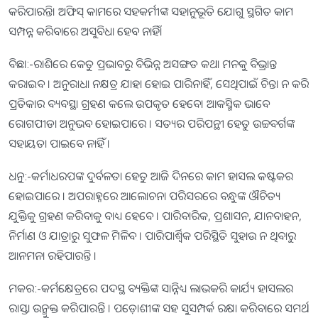
କରିପାରନ୍ତି। ଅଫିସ୍ କାମରେ ସହକର୍ମୀଙ୍କ ସହାନୁଭୂତି ଯୋଗୁ ସ୍ଥଗିତ କାମ
ସମ୍ପନ୍ନ କରିବାରେ ଅସୁବିଧା ହେବ ନାହିଁ।
ବିଛା:-ରାଶିରେ କେତୁ ପ୍ରଭାବରୁ ବିଭିନ୍ନ ଅସଙ୍ଗତ କଥା ମନକୁ ବିଭ୍ରାନ୍ତ
କରାଇବ । ଅନୁରାଧା ନକ୍ଷତ୍ର ଯାହା ହୋଇ ପାରିନାହିଁ, ସେଥିପାଇଁ ଚିନ୍ତା ନ କରି
ପ୍ରତିକାର ବ୍ୟବସ୍ଥା ଗ୍ରହଣ କଲେ ଉପକୃତ ହେବେ। ଆକସ୍ମିକ ଭାବେ
ରୋଗପୀଡା ଅନୁଭବ ହୋଇପାରେ । ସତ୍ୟର ପରିପନ୍ଥୀ ହେତୁ ଉଚ୍ଚବର୍ଗଙ୍କ
ସହାୟତା ପାଇବେ ନାହିଁ ।
ଧନୁ:-କର୍ମାଧରପଙ୍କ ଦୁର୍ବଳତା ହେତୁ ଆଜି ଦିନରେ କାମ ହାସଲ କଷ୍ଟକର
ହୋଇପାରେ । ଅପରାହ୍ନରେ ଆଲୋଚନା ପରିସରରେ ବନ୍ଧୁଙ୍କ ଔଚିତ୍ୟ
ଯୁକ୍ତିକୁ ଗ୍ରହଣ କରିବାକୁ ବାଧ୍ୟ ହେବେ । ପାରିବାରିକ, ପ୍ରଶାସନ, ଯାନବାହନ,
ନିର୍ମାଣ ଓ ଯାତ୍ରାରୁ ସୁଫଳ ମିଳିବ । ପାରିପାର୍ଶ୍ୱିକ ପରିସ୍ଥିତି ସୁହାଉ ନ ଥିବାରୁ
ଆନମନା ରହିପାରନ୍ତି ।
ମକର:-କର୍ମକ୍ଷେତ୍ରରେ ପଦସ୍ଥ ବ୍ୟକ୍ତିଙ୍କ ସାନ୍ନିଧ୍ୟ ଲାଭକରି କାର୍ଯ୍ୟ ହାସଲର
ରାସ୍ତା ଉନ୍ମୁକ୍ତ କରିପାରନ୍ତି । ପଡ଼ୋଶୀଙ୍କ ସହ ସୁସମ୍ପର୍କ ରକ୍ଷା କରିବାରେ ସମର୍ଥ