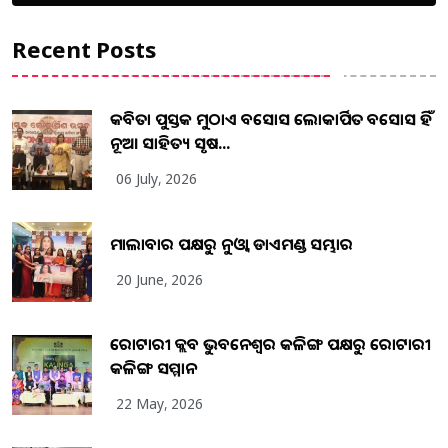
Recent Posts
କବିତା ପୁସ୍ତକ ମୁଠାଏ ଅବସୋସ ଲୋକାର୍ପିତ ଅବସୋସ ହିଁ
ନୂଆ ସାହିତ୍ୟ ସୃଷ...
06 July, 2026
ମାଲାବାର ପକ୍ଷରୁ ନୁଓ୍ବା ଡାଏମଣ୍ଡ ସମ୍ଭାର
20 June, 2026
ରୋଟାରୀ କ୍ଲବ ଭୁବନେଶ୍ୱର କଳିଙ୍ଗ ପକ୍ଷରୁ ରୋଟାରୀ
କଳିଙ୍ଗ ସମ୍ମାନ
22 May, 2026