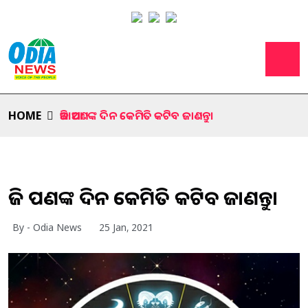
HOME
ଆଜି ଆପଣଙ୍କ ଦିନ କେମିତି କଟିବ ଜାଣନ୍ତୁ।
ଆଜି ଆପଣଙ୍କ ଦିନ କେମିତି କଟିବ ଜାଣନ୍ତୁ।
By - Odia News
25 Jan, 2021