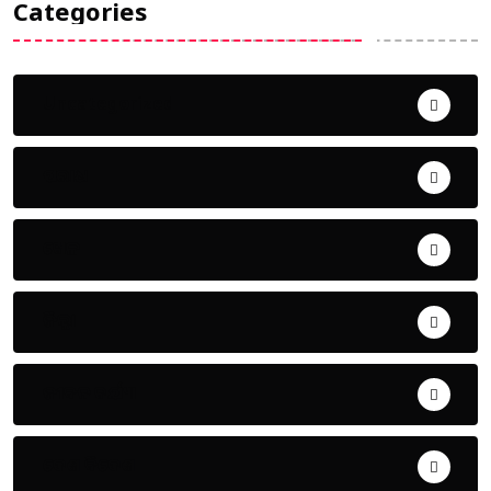
Categories
Uncategorized
ଅପରାଧ
ଖେଳ
ଜିଲ୍ଲା
ଜୀବନ ଚର୍ଯ୍ୟା
ଦେଶ ବିଦେଶ