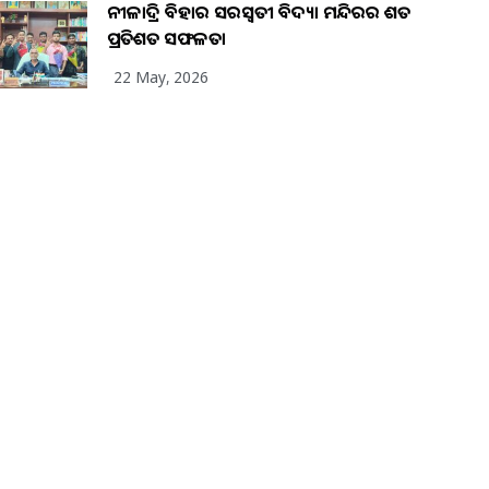
ନୀଳାଦ୍ରି ବିହାର ସରସ୍ୱତୀ ବିଦ୍ୟା ମନ୍ଦିରର ଶତ
ପ୍ରତିଶତ ସଫଳତା
22 May, 2026