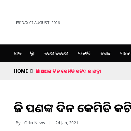
FRIDAY 07 AUGUST, 2026
ରାଜ୍ୟ
ଜିଲ୍ଲା
ଦେଶ ବିଦେଶ
ରାଜନୀତି
ଖେଳ
ମନୋର
HOME
ଆଜି ଆପଣଙ୍କ ଦିନ କେମିତି କଟିବ ଜାଣନ୍ତୁ।
ଆଜି ଆପଣଙ୍କ ଦିନ କେମିତି କଟି
By - Odia News
24 Jan, 2021