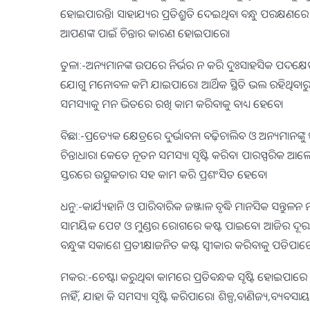
ହୋଇପାରନ୍ତି। ସାହାଯ୍ୟର ପ୍ରତିଶ୍ରୁତି ଦେଇଥିବା ବନ୍ଧୁ ପରକ୍ଷ
ଆପଣଙ୍କ ପାଇଁ ଚିନ୍ତାର କାରଣ ହୋଇପାରେ।
ତୁଳା:-ଅନ୍ୟମାନଙ୍କ ଉପରେ ନିର୍ଭର ନ କରି ଦୁଃସାହସିକ ପଦକ୍ଷେପ
ଯୋଗୁ ମନୋବଳ କମି ଯାଇପାରେ। ଆର୍ଥିକ ସ୍ଥିତି ଭଲ ରହିଥିବାରୁ କ
ସମସ୍ୟାକୁ ମନ ଭିତରେ ରଖି କାମ କରିବାକୁ ବାଧ୍ୟ ହେବେ।
ବିଛା:-ପ୍ରତ୍ୟେକ କ୍ଷେତ୍ରରେ ଦୁର୍ଭାବନା ବଢ଼ିଚାଲିବ ଓ ଅନ୍ୟମାନଙ୍
ଚିନ୍ତାଧାରା କେତେ ନୂତନ ସମସ୍ୟା ସୃଷ୍ଟି କରିବ। ପାରସ୍ପରିକ ଆ
ସ୍ତରରେ ଉତ୍ସୁକତାର ସହ କାମ କରି ପ୍ରଶଂସିତ ହେବେ।
ଧନୁ:-କାର୍ଯ୍ୟହାନି ଓ ପାରିବାରିକ ଜଞ୍ଜାଳ ବୃଦ୍ଧି ମାନସିକ ସ
ସାମୟିକ ପେଟ ଓ ମୁଣ୍ଡର ରୋଗରେ କଷ୍ଟ ପାଇବେ। ଆଜିର ଦୂର
ବନ୍ଧୁଙ୍କ ସକାଶେ ପ୍ରତୀକ୍ଷାଜନିତ କଷ୍ଟ ସ୍ବୀକାର କରିବାକୁ ପଡିପାର
ମକର:-ଚେଷ୍ଟା କରୁଥିବା କାମରେ ପ୍ରତିବନ୍ଧକ ସୃଷ୍ଟି ହୋଇପାରେ କିନ୍
ନାହିଁ, ଯାହା କି ସମସ୍ୟା ସୃଷ୍ଟି କରିପାରେ। ଶିଳ୍ପ,ବାଣିଜ୍ୟ,ବ୍ୟ