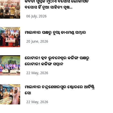
କବିତା ପୁସ୍ତକ ମୁଠାଏ ଅବସୋସ ଲୋକାର୍ପିତ
ଅବସୋସ ହିଁ ନୂଆ ସାହିତ୍ୟ ସୃଷ...
06 July, 2026
ମାଲାବାର ପକ୍ଷରୁ ନୁଓ୍ବା ଡାଏମଣ୍ଡ ସମ୍ଭାର
20 June, 2026
ରୋଟାରୀ କ୍ଲବ ଭୁବନେଶ୍ୱର କଳିଙ୍ଗ ପକ୍ଷରୁ
ରୋଟାରୀ କଳିଙ୍ଗ ସମ୍ମାନ
22 May, 2026
ମାଲାବାର ଚନ୍ଦ୍ରଶେଖରପୁର ଷ୍ଟୋରରେ ଆର୍ଟିଷ୍ଟ୍ରି
ସୋ
22 May, 2026