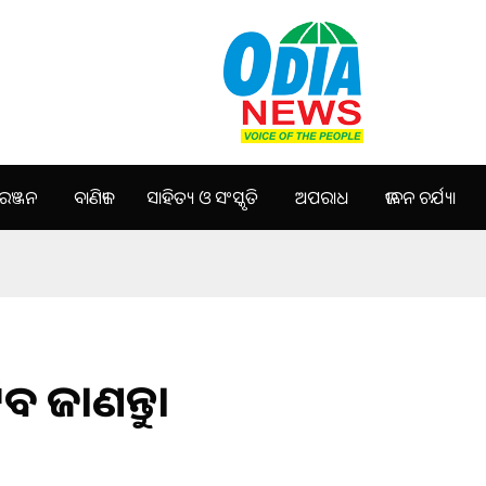
ଞ୍ଜନ
ବାଣିଜ୍ୟ
ସାହିତ୍ୟ ଓ ସଂସ୍କୃତି
ଅପରାଧ
ଜୀବନ ଚର୍ଯ୍ୟା
ବ ଜାଣନ୍ତୁ।