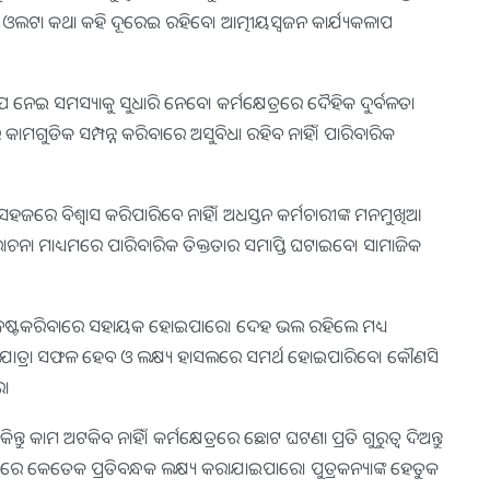
ଣରେ ଓଲଟା କଥା କହି ଦୂରେଇ ରହିବେ। ଆତ୍ମୀୟସ୍ବଜନ କାର୍ଯ୍ୟକଳାପ
 ନେଇ ସମସ୍ୟାକୁ ସୁଧାରି ନେବେ। କର୍ମକ୍ଷେତ୍ରରେ ଦୈହିକ ଦୁର୍ବଳତା
ାମଗୁଡିକ ସମ୍ପନ୍ନ କରିବାରେ ଅସୁବିଧା ରହିବ ନାହିଁ। ପାରିବାରିକ
କୁ ସହଜରେ ବିଶ୍ୱାସ କରିପାରିବେ ନାହିଁ। ଅଧସ୍ତନ କର୍ମଚାରୀଙ୍କ ମନମୁଖିଆ
ଲୋଚନା ମାଧ୍ୟମରେ ପାରିବାରିକ ତିକ୍ତତାର ସମାପ୍ତି ଘଟାଇବେ। ସାମାଜିକ
ନ୍ତୁଳନ ନଷ୍ଟକରିବାରେ ସହାୟକ ହୋଇପାରେ। ଦେହ ଭଲ ରହିଲେ ମଧ୍ୟ
ଯାତ୍ରା ସଫଳ ହେବ ଓ ଲକ୍ଷ୍ୟ ହାସଲରେ ସମର୍ଥ ହୋଇପାରିବେ। କୌଣସି
େ।
ତୁ କାମ ଅଟକିବ ନାହିଁ। କର୍ମକ୍ଷେତ୍ରରେ ଛୋଟ ଘଟଣା ପ୍ରତି ଗୁରୁତ୍ୱ ଦିଅନ୍ତୁ
ବସାୟରେ କେତେକ ପ୍ରତିବନ୍ଧକ ଲକ୍ଷ୍ୟ କରାଯାଇପାରେ। ପୁତ୍ରକନ୍ୟାଙ୍କ ହେତୁକ