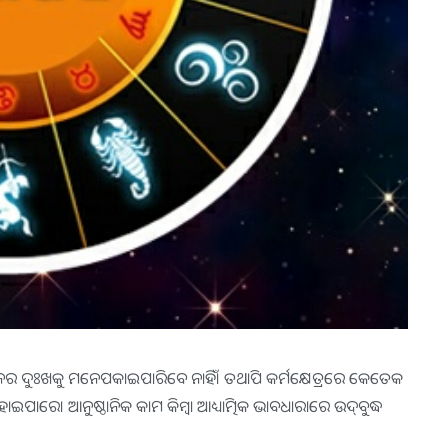
 ମନର ଦୁଃଖକୁ ମନେପକାଇପାରିବେ ନାହିଁ। ତଥାପି କର୍ମକ୍ଷେତ୍ରରେ କେତେକ
ହୋଇପାରେ। ଆନୁଷ୍ଠାନିକ କାମ କିମ୍ବା ଆଧ୍ୟାତ୍ମିକ ଭାବଧାରାରେ ଉଦ୍‌ବୁଦ୍ଧ