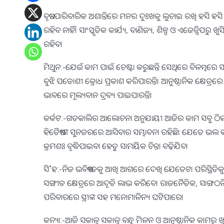
ବୃଷ:-ପାରିବାରିକ ଅଶାନ୍ତିରେ ମନର ଦୁଃଖକୁ ଲୁଚାଇ ରଖି ହସି ହସ
ରହିବ ନାହିଁ। ସାଂସ୍କୃତିକ କାର୍ଯ୍ୟ, ବାଣିଜ୍ୟ, ଶିଳ୍ପ ଓ ଏଜେନ୍ସିପରୁ
ରହିବ।
ମିଥୁନ:-ଯେଉଁ କାମ ପାଇଁ ଚେଷ୍ଟା କରୁଛନ୍ତି ସେଥିରେ ବିଳମ୍ବରେ
ବୁଝି ପଡୋଶୀ କ୍ରୋଧ ପ୍ରକାଶ କରିପାରନ୍ତି। ଆନୁଷ୍ଠାନିକ କ୍ଷେତ୍ର
ଭାବରେ ମୂଲ୍ୟବାନ ଦ୍ରବ୍ୟ ପାଇପାରନ୍ତି।
କର୍କଟ:-ଗତକାଲିର ଆଲୋଚନା ଅନୁଯାୟୀ ଆଜିର କାମ ସବୁ ଠିକ୍ ଠିକ୍ ହୋ
ହିତୈଷୀଙ୍କ ସୁନଜରରେ ଆସିବାର ସମ୍ଭାବନା ରହିଛି। ଯେତେ ଭଲ 
କ୍ରମଶଃ ବୃଦ୍ଧିପାଇବା ହେତୁ ସାମୟିକ ଚିନ୍ତା ବଢ଼ିଯିବ।
ସି˚ହ:-ନିଜ ଭବିଷ୍ୟତକୁ ଆଖି ଆଗରେ ଦେଖି ଯେତେଟା ପରିସ୍ଥିତିକୁ
ସଙ୍ଗୀତ କ୍ଷେତ୍ରରେ ଆଦୃତି ଲାଭ କରିବେ। ରାଜନୈତିକ, ସାଙ୍ଗଠନି
ପରିବାରରେ ସ୍ତ୍ରୀଙ୍କ ସହ ମନୋମାଳିନ୍ୟ ଘଟିପାରେ।
କନ୍ୟା:-ଆଜି ସକାଳୁ ସକାଳୁ ବନ୍ଧୁ ମିଳନ ଓ ଆନୁଷ୍ଠାନିକ କାମରୁ