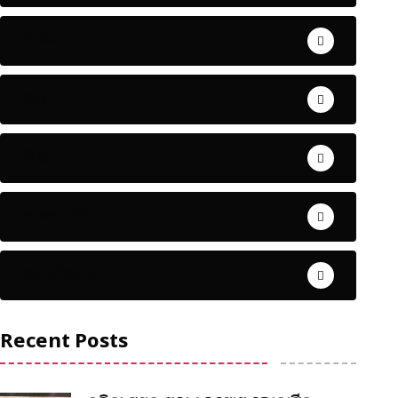
ଅପରାଧ
ଖେଳ
ଜିଲ୍ଲା
ଜୀବନ ଚର୍ଯ୍ୟା
ଦେଶ ବିଦେଶ
Recent Posts