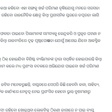
ି କଥା କହିବେ। ଏହା ସଙ୍ଗକୁ ଖର୍ଚ୍ଚ ପରିମାଣ ବୃଦ୍ଧିଯୋଗୁ ମନରେ ସରସତା
 ଖୁସି ରହିବେ। ରାଜନୈତିକ କ୍ଷେତ୍ର କିମ୍ବା ପ୍ରଶାସନିକ ସ୍ତରରେ ତତ୍ପରତା ଲାଗି
 ସଫଳତା ପାଇବେ। ପିଲାମାନଙ୍କ ସମସ୍ୟାକୁ କେନ୍ଦ୍ରକରି ଓ ପ୍ରକୃତ ଘଟଣା ନ
ରେ କିମ୍ବା ରାଜନୀତିରେ ଦୃଢ଼ ପୃଷ୍ଠପୋଷକତା ଯୋଗୁଁ ଆଗେଇ ଯିବେ। ଆକସ୍ମିକ
ଇଯିବ। ବିଶିଷ୍ଟ ବ୍ୟକ୍ତିମାନଙ୍କ ଦ୍ୱାରା ସମ୍ବର୍ଦ୍ଧିତ ହୋଇପାରନ୍ତି କିମ୍ବା
କାମ କଲେ ମଧ୍ୟ ପ୍ରଶଂସା ବଦଳରେ ଅଭିଯୋଗ ପାଇବେ। ଖର୍ଚ୍ଚ ପରିମାଣ
 ଜଟିଳ ମନେକରୁଛନ୍ତି, ବାସ୍ତବରେ ସେପରି କିଛି ହେବନି। କଳା, ସାହିତ୍ୟ,
କ କାର୍ଯ୍ୟରେ ନେତୃତ୍ୱ ନେଇ ପ୍ରଶଂସିତ ହେବେ। ଭୁଲ୍ ବୁଝାମଣାରୁ
 ଖୁସୀ ରହିବେ। ଖୋଜୁଥିବା ଲୋକଟିକୁ ଠିକଣା ଜାଗାରେ ନ ପାଇ ବ୍ୟସ୍ତ