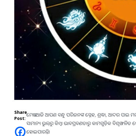
Share
ମେଷ:-ଆଜି ଆପଣ ବନ୍ଧୁ ପରିଜନଙ୍କ ସ୍ନେହ, ଶ୍ରଦ୍ଧା, ଆଦର ପାଇ
Post:
ସାମାନ୍ୟ ଭୁଲ୍‌ରୁ କିମ୍ବା ଭାବପ୍ରବଣତାରୁ କାମଗୁଡ଼ିକ ବିଶୃଙ୍ଖଳିତ 
ହୋଇପାରନ୍ତି।