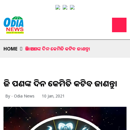
HOME
ଆଜି ଆପଣଙ୍କ ଦିନ କେମିତି କଟିବ ଜାଣନ୍ତୁ।
ଆଜି ଆପଣଙ୍କ ଦିନ କେମିତି କଟିବ ଜାଣନ୍ତୁ।
By - Odia News
10 Jan, 2021