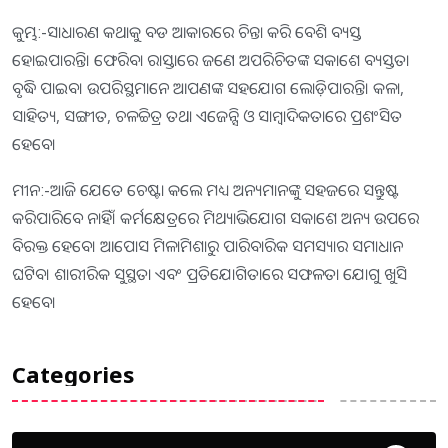
କୁମ୍ଭ:-ସାଧାରଣ କଥାକୁ ବଡ ଆକାରରେ ଚିନ୍ତା କରି ବେଶି ବ୍ୟସ୍ତ
ହୋଇପାରନ୍ତି। ଫେରିବା ରାସ୍ତାରେ ଜଣେ ଅପରିଚିତଙ୍କ ସକାଶେ ବ୍ୟସ୍ତତା
ବୃଦ୍ଧି ପାଇବ। ଉପରିସ୍ଥମାନେ ଆପଣଙ୍କ ସହଯୋଗ ଲୋଡ଼ିପାରନ୍ତି। କଳା,
ସାହିତ୍ୟ, ସଙ୍ଗୀତ, ଚଳଚ୍ଚିତ୍ର ତଥା ଏଜେନ୍ସି ଓ ସାମ୍ବାଦିକତାରେ ପ୍ରଶଂସିତ
ହେବେ।
ମୀନ:-ଆଜି ଯେତେ ଚେଷ୍ଟା କଲେ ମଧ୍ୟ ଅନ୍ୟମାନଙ୍କୁ ସହଜରେ ସନ୍ତୁଷ୍ଟ
କରିପାରିବେ ନାହିଁ। କର୍ମକ୍ଷେତ୍ରରେ ମିଥ୍ୟାଭିଯୋଗ ସକାଶେ ଅନ୍ୟ ଉପରେ
ବିରକ୍ତ ହେବେ। ଆପୋସ ମିଳାମିଶାରୁ ପାରିବାରିକ ସମସ୍ୟାର ସମାଧାନ
ଘଟିବ। ଶାରୀରିକ ସୁସ୍ଥତା ଏବଂ ପ୍ରତିଯୋଗିତାରେ ସଫଳତା ଯୋଗୁ ଖୁସି
ହେବେ।
Categories