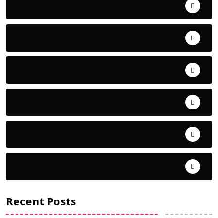
Uncategorized
ଅପରାଧ
ଖେଳ
ଜିଲ୍ଲା
ଜୀବନ ଚର୍ଯ୍ୟା
ଦେଶ ବିଦେଶ
Recent Posts