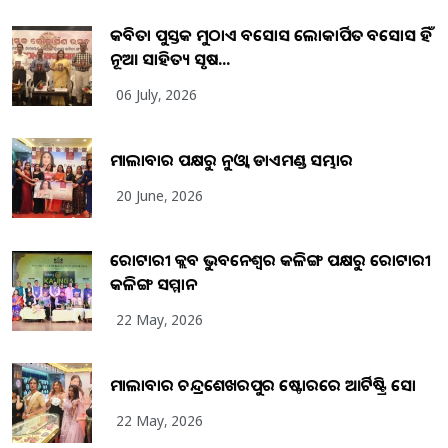
କବିତା ପୁସ୍ତକ ମୁଠାଏ ଅବସୋସ ଲୋକାର୍ପିତ ଅବସୋସ ହିଁ
ନୂଆ ସାହିତ୍ୟ ସୃଷ...
06 July, 2026
ମାଲାବାର ପକ୍ଷରୁ ନୁଓ୍ବା ଡାଏମଣ୍ଡ ସମ୍ଭାର
20 June, 2026
ରୋଟାରୀ କ୍ଲବ ଭୁବନେଶ୍ୱର କଳିଙ୍ଗ ପକ୍ଷରୁ ରୋଟାରୀ
କଳିଙ୍ଗ ସମ୍ମାନ
22 May, 2026
ମାଲାବାର ଚନ୍ଦ୍ରଶେଖରପୁର ଷ୍ଟୋରରେ ଆର୍ଟିଷ୍ଟ୍ରି ସୋ
22 May, 2026