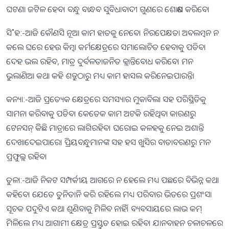
ଘଟଣା ଜଟିଳ ହେବ। ବନ୍ଧୁ ବାନ୍ଧବ ସୁବିଧାବାଦୀ ଗୁଣରେ ଶୋଷଣ କରିବେ।
ସି˚ହ:-ଆଜି କୌଣସି ନୂଆ କାମ ହାତକୁ ନେବେ। ନିରପେକ୍ଷତା ଅବଲମ୍ବନ ନ
କଲେ ଘରେ ହେଉ କିମ୍ବା କର୍ମକ୍ଷେତ୍ରରେ ସମାଲୋଚିତ ହେବାକୁ ପଡିବ।
ଦେହ ଭଲ ରହିବ, ମାତ୍ର ଦୁର୍ବଳତାଜନିତ କ୍ଲାନ୍ତିବୋଧ କରିବେ। ମନ
ଭୁଲାଣିଆ କଥା କହି ଶତ୍ରୁଠାରୁ ମଧ୍ୟ କାମ ହାସଲ କରିନେଇପାରନ୍ତି।
କନ୍ୟା:-ଆଜି ପ୍ରତ୍ୟେକ କ୍ଷେତ୍ରରେ ସମସ୍ୟାର ମୁକାବିଲା ସହ ପରିସ୍ଥିତିକୁ
ସାମନା କରିବାକୁ ପଡିବ। କେତେକ କାମ ଅଟକି ରହିଥିବା କାରଣରୁ
ଟେନସନ୍‌ କିିଛି ମାତ୍ରାରେ ଲାଗିରହିବ। ଘରୋଇ କଳହକୁ ନେଇ ଅଶାନ୍ତି
ଦେଖାଦେଇପାରେ। ପ୍ରିୟବନ୍ଧୁମାନଙ୍କ ସହ ହସ ଖୁସିର ବାତାବରଣରୁ ମନ
ପ୍ରଫୁଲ୍ଲ ରହିବ।
ତୁଳା:-ଆଜି ନିକଟ ସମ୍ପର୍କୀୟ ଆଗରେ ନ ହେଲେ ମଧ୍ୟ ପଛରେ ବିଭିନ୍ନ କଥା
କହିବେ। ଯେତେ ତୁନିତାନି କରି ରହିଲେ ମଧ୍ୟ ପରିବାର ଭିତରେ ପ୍ରଶଂସା
ସୂଚକ ପଦୁଟିଏ କଥା ଶୁଣିବାକୁ ମିଳିବ ନାହିଁ। ବ୍ୟବସାୟରେ ଲାଭ କମ୍‌
ମିଳିଲେ ମଧ୍ୟ ଆଗାମୀ କ୍ଷେତ୍ର ପ୍ରସ୍ତୁତ ହୋଇ ରହିବ। ଯାନବାହନ ଚଳାଚଳରେ