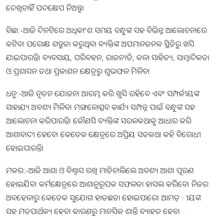
ଦେଖିଚାହିଁ ପଦକ୍ଷେପ ନିଅନ୍ତୁ।
ବିଛା:-ଆଜି ଦିନଟିରେ ଅଧିକାଂଶ ସମୟ ବନ୍ଧୁଙ୍କ ସହ ବିଭିନ୍ନ ଆଲୋଚନାରେ
କଟିବ। ପରୋକ୍ଷ ଶତ୍ରୁତା କରୁଥିବା ବ୍ୟକ୍ତିଙ୍କ ଅପମାନଜନକ ସ୍ଥିତିରୁ ଖସି
ଯାଇପାରନ୍ତି। ବ୍ୟବସାୟ, ପରିବହନ, ରାଜନୀତି, କଳା ସାହିତ୍ୟ, ସାମ୍ବାଦିକତା
ଓ ପ୍ରଶାସନ ତଥା ପ୍ରକାଶନ କ୍ଷେତ୍ରରୁ ଶୁଭଫଳ ମିଳିବ।
ଧନୁ:-ଆଜି ନୂତନ ଯୋଜନା ଆରମ୍ଭ କରି ଖୁସି ରହିବେ ଏବଂ ସମ୍ପର୍କୀୟଙ୍କ
ସାହାଯ୍ୟ ଅବଶ୍ୟ ମିଳିବ। ମଙ୍ଗଳୋତ୍ସବ କାର୍ଯ୍ୟ ସମ୍ପନ୍ନ ପାଇଁ ବନ୍ଧୁଙ୍କ ସହ
ଆଲୋଚନା କରିପାରନ୍ତି। କୌଣସି ବ୍ୟକ୍ତିଙ୍କ ସରଳକଥାକୁ ଆଧାର କରି
ଆଶାବାଦୀ ହେବେ। କେତେକ କ୍ଷେତ୍ରରେ ଅପ୍ରିୟ ସତକଥା କହି ବିରୋଧୀ
ହୋଇପାରନ୍ତି।
ମକର:-ଆଜି ଆଶା ଓ ବିଶ୍ୱାସ ରଖି ମାଡିଚାଲିଲେ ଅବଶ୍ୟ ଆଶା ପୂରଣ
ହୋଇଯିବ। କର୍ମକ୍ଷେତ୍ରରେ ଆଶାନୁରୂପକ ସଫଳତା ହାସଲ କରିିବେ। ନିଜର
ଅବହେଳାରୁ କେତେକ ସୁଯୋଗ ହାତଛଡା ହୋଇପାରେ। ଆମତ୍ୀୟଙ୍କ
ସହ ମତପାର୍ଥକ୍ୟ ହେବା କାରଣରୁ ମାନସିକ ଶାନ୍ତି ବ୍ୟାହତ ହେବ।