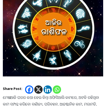
Share Post:
ମେଷ:-ଆଜି ଘରର କଥା ହେଉ କିମ୍ବା ଅଫିସିଆଲି କାମରେ, ଅଟକି ରହିଥିବା
କାମ ସମ୍ପନ୍ନ କରିବେ। ବାଣିଜ୍ୟ, ପରିବହନ, ଆନୁଷ୍ଠାନିକ କାମ, ମରାମତି,