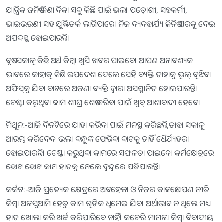
ଯାନ୍ତ୍ରିକ ଜନିଷ କିଣା ବିକା ସବୁ କିଛି ପାଇଁ ଭଲ। ପଡ଼ୋଶୀ, ସହକର୍ମୀ,
ଭାଇଭଉଣୀ ସହ ଯୁକ୍ତିତର୍କ ଲାଗିପାରେ। ନିଜ ବ୍ୟବହାର୍ଯ୍ୟ ଜିନିଷ ପରକୁ ଦେଇ
ଅପଦସ୍ଥ ହୋଇପାରନ୍ତି।
ବୃଷ:-ସକାଳୁ କିଛି ଅର୍ଥ କିମ୍ବା ଖୁସି ଖବର ପାଇବେ। ଆପଣ ଅନାବଶ୍ୟକ
ଭାବରେ କାହାକୁ କିଛି ଉପଦେଶ ଦେଲେ ସେହି ବ୍ୟକ୍ତି ତାହାକୁ ଭୁଲ୍‌ ବୁଝିବ।
ଅଫିସ୍‌କୁ ଯିବା ବାଟରେ ଅଜଣା ବ୍ୟକ୍ତି ଦ୍ୱାରା ଅସମ୍ମାନିତ ହୋଇପାରନ୍ତି।
ଚେଷ୍ଟା କରୁଥିବା କାମ ଶୀଘ୍ର ଶେଷ କରିବା ପାଇଁ ଖୁବ୍‌ ଆଶାବାଦୀ ହେବେ।
ମିଥୁନ:-ଆଜି ଦିନଟିରେ ଯାହା କରିବା ପାଇଁ ମନସ୍ଥ କରିଛନ୍ତି,ତାହା ସକାଳୁ
ଆରମ୍ଭ କରିଦେବା ଭଲ। ବନ୍ଧୁଙ୍କ ଫେରିବା ବାଟକୁ ଚାହିଁ ଧୈର୍ଯ୍ୟହରା
ହୋଇପାରନ୍ତି। ଚେଷ୍ଟା କରୁଥିବା କାମରେ ସଫଳତା ପାଇବେ। କର୍ମକ୍ଷେତ୍ରରେ
ଛୋଟ ଛୋଟ କାମ ହାତକୁ ନେଲେ ଦ୍ୱନ୍ଦ୍ୱରେ ପଡିପାରନ୍ତି।
କର୍କଟ:-ଆଜି ପ୍ରତ୍ୟେକ କ୍ଷେତ୍ରରେ ଅବହେଳା ଓ ନିଜର କାଳକ୍ଷେପଣ ନୀତି
କିମ୍ବା ଅଳସୁଆମି ହେତୁ କାମ ଗୁଡିକ ଧିମେଇ ଯିବ। ଅର୍ଥାଭାବ ନ ଥିଲେ ମଧ୍ୟ
ହାତ ଖୋଲା କରି ଖର୍ଚ୍ଚ କରିପାରିବେ ନାହିଁ। କଚେରି ମାମଲା କିମ୍ବା ବିବାଦୀୟ