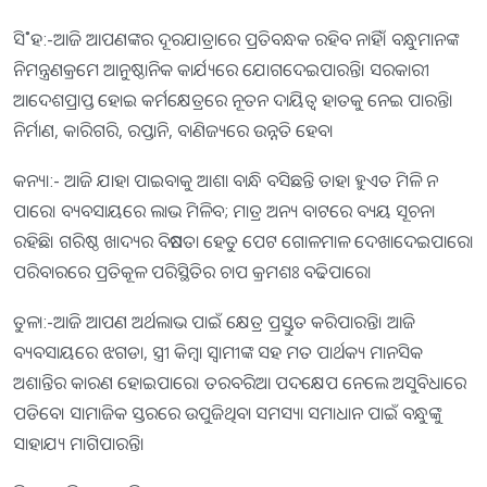
ସି˚ହ:-ଆଜି ଆପଣଙ୍କର ଦୂରଯାତ୍ରାରେ ପ୍ରତିବନ୍ଧକ ରହିବ ନାହିଁ। ବନ୍ଧୁମାନଙ୍କ
ନିମନ୍ତ୍ରଣକ୍ରମେ ଆନୁଷ୍ଠାନିକ କାର୍ଯ୍ୟରେ ଯୋଗଦେଇପାରନ୍ତି। ସରକାରୀ
ଆଦେଶପ୍ରାପ୍ତ ହୋଇ କର୍ମକ୍ଷେତ୍ରରେ ନୂତନ ଦାୟିତ୍ୱ ହାତକୁ ନେଇ ପାରନ୍ତି।
ନିର୍ମାଣ, କାରିଗରି, ରପ୍ତାନି, ବାଣିଜ୍ୟରେ ଉନ୍ନତି ହେବ।
କନ୍ୟା:- ଆଜି ଯାହା ପାଇବାକୁ ଆଶା ବାନ୍ଧି ବସିଛନ୍ତି ତାହା ହୁଏତ ମିଳି ନ
ପାରେ। ବ୍ୟବସାୟରେ ଲାଭ ମିଳିବ; ମାତ୍ର ଅନ୍ୟ ବାଟରେ ବ୍ୟୟ ସୂଚନା
ରହିଛି। ଗରିଷ୍ଠ ଖାଦ୍ୟର ବିଷମତା ହେତୁ ପେଟ ଗୋଳମାଳ ଦେଖାଦେଇପାରେ।
ପରିବାରରେ ପ୍ରତିକୂଳ ପରିସ୍ଥିତିର ଚାପ କ୍ରମଶଃ ବଢିପାରେ।
ତୁଳା:-ଆଜି ଆପଣ ଅର୍ଥଲାଭ ପାଇଁ କ୍ଷେତ୍ର ପ୍ରସ୍ତୁତ କରିପାରନ୍ତି। ଆଜି
ବ୍ୟବସାୟରେ ଝଗଡା, ସ୍ତ୍ରୀ କିମ୍ବା ସ୍ବାମୀଙ୍କ ସହ ମତ ପାର୍ଥକ୍ୟ ମାନସିକ
ଅଶାନ୍ତିର କାରଣ ହୋଇପାରେ। ତରବରିଆ ପଦକ୍ଷେପ ନେଲେ ଅସୁବିଧାରେ
ପଡିବେ। ସାମାଜିକ ସ୍ତରରେ ଉପୁଜିଥିବା ସମସ୍ୟା ସମାଧାନ ପାଇଁ ବନ୍ଧୁଙ୍କୁ
ସାହାଯ୍ୟ ମାଗିପାରନ୍ତି।