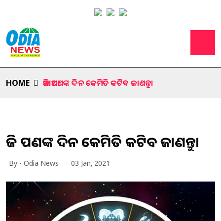
HOME
ଆଜି ଆପଣଙ୍କ ଦିନ କେମିତି କଟିବ ଜାଣନ୍ତୁ।
ଆଜି ଆପଣଙ୍କ ଦିନ କେମିତି କଟିବ ଜାଣନ୍ତୁ।
By - Odia News
03 Jan, 2021