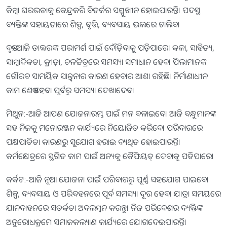
କିମ୍ବା ଘରଭଡାକୁ କେନ୍ଦ୍ରକରି ବିତର୍କର ସମ୍ମୁଖୀନ ହୋଇପାରନ୍ତି। ପଦସ୍ଥ
ବ୍ୟକ୍ତିଙ୍କ ସହାୟତାରେ ଶିଳ୍ପ, ବୃତ୍ତି, ବ୍ୟବସାୟ ଭଲରେ ଚାଲିବ।
ବୃଷ:-ଆଜି ଡାକ୍ତରଙ୍କ ପରାମର୍ଶ ପାଇଁ ଦୌଡ଼ିବାକୁ ପଡ଼ିପାରେ। କଳା, ସାହିତ୍ୟ,
ସାମ୍ବାଦିକତା, କ୍ରୀଡ଼ା, ଚଳଚ୍ଚିତ୍ରରେ ସମସ୍ୟା ସମାଧାନ ହେବ। ପିଲାମାନଙ୍କ
ଗୌରବ ସାମୟିକ ସାନ୍ତ୍ବନାର କାରଣ ହେବାର ଆଶା ରହିଛି। ନିର୍ମାଣାଧୀନ
କାମ ଶେଷ ହେବା ପୂର୍ବରୁ ସମସ୍ୟା ଦେଖାଦେବ।
ମିଥୁନ:-ଆଜି ଆପଣ ଯୋଜନାରମ୍ଭ ପାଇଁ ମନ ବଳାଇବେ। ଆଜି ବନ୍ଧୁମାନଙ୍କ
ସହ ନିଜକୁ ମନୋରଞ୍ଜନ କାର୍ଯ୍ୟରେ ନିୟୋଜିତ କରିବେ। ପରିବାରରେ
ପକ୍ଷପାତିତା କାରଣରୁ ସୁଯୋଗ ହରାଇ ବ୍ୟଥିତ ହୋଇପାରନ୍ତି।
କର୍ମକ୍ଷେତ୍ରରେ ସ୍ଥଗିତ କାମ ପାଇଁ ଅନ୍ୟକୁ କୈଫିୟତ୍‌ ଦେବାକୁ ପଡିପାରେ।
କର୍କଟ:-ଆଜି ନୂଆ ଯୋଜନା ପାଇଁ ପରିବାରରୁ ପୂର୍ଣ୍ଣ ସହଯୋଗ ପାଇବେ।
ଶିଳ୍ପ, ବ୍ୟବସାୟ ଓ ପରିବହନରେ ପୂର୍ବ ସମସ୍ୟା ଦୂର ହେବ। ଯାତ୍ରା ସମୟରେ
ଯାନବାହନରେ ସତର୍କତା ଅବଲମ୍ବନ କରନ୍ତୁ। ନିଜ ପରିବେଶର ବ୍ୟକ୍ତିଙ୍କ
ଅନୁରୋଧକ୍ରମେ ସମାଜକଲ୍ୟାଣ କାର୍ଯ୍ୟରେ ଯୋଗଦେଇପାରନ୍ତି।