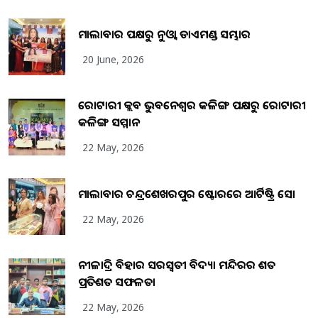
ମାଲାବାର ପକ୍ଷରୁ ନୁଓ୍ବା ଡାଏମଣ୍ଡ ସମ୍ଭାର
20 June, 2026
ରୋଟାରୀ କ୍ଲବ ଭୁବନେଶ୍ୱର କଳିଙ୍ଗ ପକ୍ଷରୁ ରୋଟାରୀ
କଳିଙ୍ଗ ସମ୍ମାନ
22 May, 2026
ମାଲାବାର ଚନ୍ଦ୍ରଶେଖରପୁର ଷ୍ଟୋରରେ ଆର୍ଟିଷ୍ଟ୍ରି ସୋ
22 May, 2026
ନୀଳାଦ୍ରି ବିହାର ସରସ୍ୱତୀ ବିଦ୍ୟା ମନ୍ଦିରର ଶତ
ପ୍ରତିଶତ ସଫଳତା
22 May, 2026