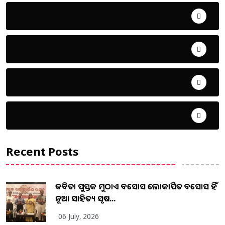
ଖେଳ
ଜିଲ୍ଲା
ଜୀବନ ଚର୍ଯ୍ୟା
ଦେଶ ବିଦେଶ
Recent Posts
କବିତା ପୁସ୍ତକ ମୁଠାଏ ଅବସୋସ ଲୋକାର୍ପିତ ଅବସୋସ ହିଁ
ନୂଆ ସାହିତ୍ୟ ସୃଷ...
06 July, 2026