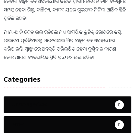
ହେବନି। ବନ୍ଧୁମାନେ ଅସହଯୋଗ କରିବା ଦ୍ୱାରା କେତେକ କାମ ବିଳମ୍ବରେ
ସମ୍ପନ୍ନ ହେବ। ଶିଳ୍ପ, ବାଣିଜ୍ୟ, ବ୍ୟବସାୟରେ ଶୁଭଫଳ ମିଳିବ। ଆର୍ଥିକ ସ୍ଥିତି
ଦୁର୍ବଳ ରହିବ।
ମୀନ:-ଆଜି ଦେହ ଭଲ ରହିଲେ ମଧ୍ୟ ସାମୟିକ କ୍ରନିକ୍‌ ରୋଗରେ କଷ୍ଟ
ପାଇବେ। ପୂର୍ବବିବାଦକୁ ମନେପକାଇ ମିତ୍ର ବନ୍ଧୁମାନେ ଅସହଯୋଗ
କରିପାରନ୍ତି। ସ୍ବାସ୍ଥ୍ୟରେ ଅବନ୍ନତି ପରିଲକ୍ଷିତ ହେବା ଦୁଶ୍ଚିନ୍ତାର କାରଣ
ହୋଇପାରେ। ବ୍ୟବସାୟିକ ସ୍ଥିତି ପ୍ରାୟତଃ ଭଲ ରହିବ।
Categories
Uncategorized
ଅପରାଧ