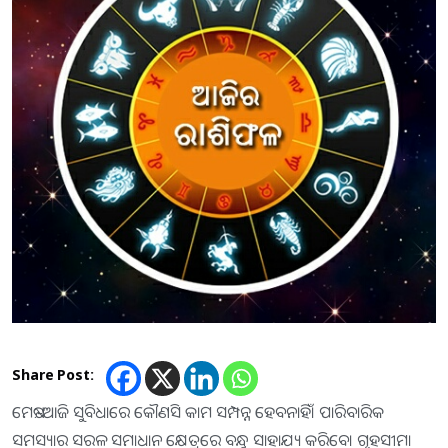
Share Post:
ମେଷ:-ଆଜି ସୁବିଧାରେ କୌଣସି କାମ ସମ୍ପନ୍ନ ହେବନାହିଁ। ପାରିବାରିକ
ସମସ୍ୟାର ସରଳ ସମାଧାନ କ୍ଷେତ୍ରରେ ବନ୍ଧୁ ସାହାଯ୍ୟ କରିବେ। ଗୃହସୀମା