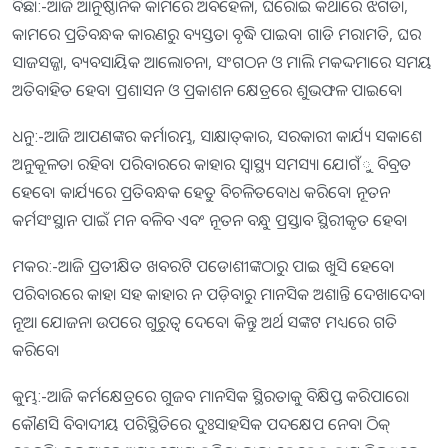
ବିଛା:-ଆଜି ଆନୁଷ୍ଠାନିକ କାମରେ ଅବହେଳା, ଘରୋଇ କଥାରେ ଝଗଡା,
କାମରେ ପ୍ରତିବନ୍ଧକ କାରଣରୁ ବ୍ୟସ୍ତତା ବୃଦ୍ଧି ପାଇବ। ଗାଡି ମରାମତି, ଘର
ସାଜସଜ୍ଜା, ବ୍ୟବସାୟିକ ଆଲୋଚନା, ସଂଗଠନ ଓ ମାଲି ମକଦ୍ଦମାରେ ସମୟ
ଅତିବାହିତ ହେବ। ପ୍ରଶାସନ ଓ ପ୍ରକାଶନ କ୍ଷେତ୍ରରେ ଶୁଭଫଳ ପାଇବେ।
ଧନୁ:-ଆଜି ଆପଣଙ୍କର କର୍ମାରମ୍ଭ, ସାକ୍ଷାତ୍‌କାର, ସରକାରୀ କାର୍ଯ୍ୟ ସକାଶେ
ଅନୁକୂଳତା ରହିବ। ପରିବାରରେ କାହାର ସ୍ବାସ୍ଥ୍ୟ ସମସ୍ୟା ଯୋଗଁୁ ବିବ୍ରତ
ହେବେ। କାର୍ଯ୍ୟରେ ପ୍ରତିବନ୍ଧକ ହେତୁ ବିଚଳିତବୋଧ କରିବେ। ନୂତନ
କର୍ମସଂସ୍ଥାନ ପାଇଁ ମନ ବଳିବ ଏବଂ ନୂତନ ବନ୍ଧୁ ପ୍ରସ୍ତାବ ସ୍ଥିରୀକୃତ ହେବ।
ମକର:-ଆଜି ପ୍ରତୀକ୍ଷିତ ଖବରଟି ପଡୋଶୀଙ୍କଠାରୁ ପାଇ ଖୁସି ହେବେ।
ପରିବାରରେ କାହା ସହ କାହାର ନ ପଡ଼ିବାରୁ ମାନସିକ ଅଶାନ୍ତି ଦେଖାଦେବ।
ନୂଆ ଯୋଜନା ଉପରେ ଗୁରୁତ୍ୱ ଦେବେ। କିନ୍ତୁ ଅର୍ଥ ସଙ୍କଟ ମଧ୍ୟରେ ଗତି
କରିବେ।
କୁମ୍ଭ:-ଆଜି କର୍ମକ୍ଷେତ୍ରରେ ଗୁଜବ ମାନସିକ ସ୍ଥିରତାକୁ ବିକ୍ଷିପ୍ତ କରିପାରେ।
କୌଣସି ବିବାଦୀୟ ପରିସ୍ଥିତିରେ ଦୁଃସାହସିକ ପଦକ୍ଷେପ ନେବା ଠିକ୍‌