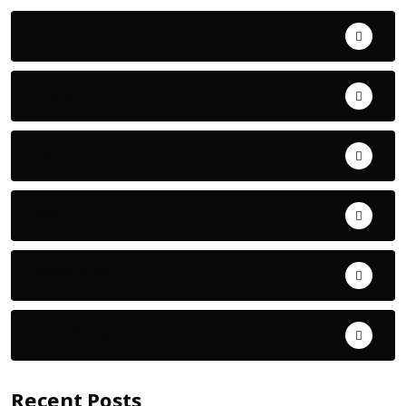
Uncategorized
ଅପରାଧ
ଖେଳ
ଜିଲ୍ଲା
ଜୀବନ ଚର୍ଯ୍ୟା
ଦେଶ ବିଦେଶ
Recent Posts