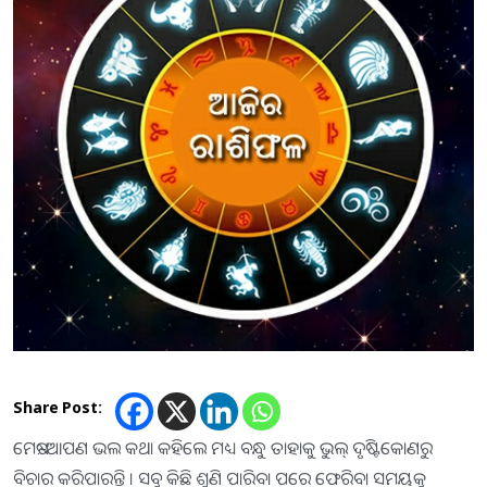
Share Post:
ମେଷ:-ଆପଣ ଭଲ କଥା କହିଲେ ମଧ୍ୟ ବନ୍ଧୁ ତାହାକୁ ଭୁଲ୍‌ ଦୃଷ୍ଟିକୋଣରୁ
ବିଚାର କରିପାରନ୍ତି । ସବୁ କିଛି ଶୁଣି ପାରିବା ପରେ ଫେରିବା ସମୟକୁ