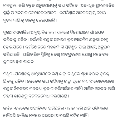
ମନଦୁଃଖ କରି ବହୁତ ଅନୁରୋଧପୂର୍ଣ୍ଣ କଥା କହିବେ । ଅତ୍ୟଧିକ ଭ୍ରମଣଜନିତ
କ୍ଳାନ୍ତି ଓ ଅବସାଦ ଦେଖାଦେଇପାରେ । ଉପରିସ୍ଥଙ୍କ ଆଦେଶପ୍ରାପ୍ତ ହୋଇ
ନୂତନ ଦାୟିତ୍ୱ ହାତକୁ ନେଇପାରନ୍ତି ।
ବୃଷ:-ଆସନ୍ତାକାଲିର ଆନୁଷ୍ଠାନିକ କାମ ସକାଶେ ବିଶେଷ ଭାବେ ଧାଁ ଧପଡ
କରିବାକୁ ପଡିବ । କୌଣସି ବନ୍ଧୁଙ୍କ ସକାଶେ ପ୍ରତୀକ୍ଷାଜନିତ ଯନ୍ତ୍ରଣା ତୀବ୍ର
ହୋଇପାରେ । କର୍ମକ୍ଷେତ୍ରରେ ସହକର୍ମୀଙ୍କ ପ୍ରତିଶ୍ରୁତି ପାଇ ଆଶ୍ୱସ୍ତି ଅନୁଭବ
କରିପାରନ୍ତି । ପାରିବାରିକ ସ୍ଥିତିକୁ ଦେଖି ଭାବପ୍ରବଣତା ଯୋଗୁ ମନୋବଳ
କ୍ରମଶଃ ହ୍ରାସ ପାଇବ ।
ମିଥୁନ:-ପରିସ୍ଥିତିକୁ ଆଖିଆଗରେ ରଖି ଇଚ୍ଛା ନ ଥିଲେ ସୁଧା ହଠାତ୍‌ ଦୂରକୁ
ଯିବାକୁ ପଡିବ । କେତେକ କଥା କହିବାକୁ ଇଚ୍ଛା ଥିଲେ ମଧ୍ୟ ସଂକୋଚବଶତଃ
ବନ୍ଧୁଙ୍କ ନିକଟରେ ମନକଥା ପ୍ରକାଶ କରିପାରିବେ ନାହିଁ । ଆର୍ଥିକ ଅନଟନ ଲାଗି
ରହିବା କାରଣରୁ ବିଚଳିତବୋଧ କରିପାରନ୍ତି ।
କର୍କଟ:-କେତେକ ଅପ୍ରୀତିକର ପରିସ୍ଥିତିର ସାମନା କରି ଆଜି ପରିବାରର
କୌଣସି ବ୍ୟକ୍ତିଙ୍କ ମନରେ ସରସତା ଆଗଭଳି ରହିବ ନାହିଁ ।