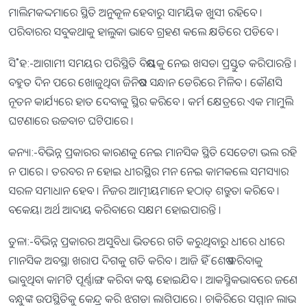
ମାଲିମକଦ୍ଦମାରେ ସ୍ଥିତି ଅନୁକୂଳ ହେବାରୁ ସାମୟିକ ଖୁସୀ ରହିବେ ।
ପରିବାରର ସବୁକଥାକୁ ହାଲୁକା ଭାବେ ଗ୍ରହଣ କଲେ କ୍ଷତିରେ ପଡିବେ ।
ସି˚ହ:-ଆଗାମୀ ସମୟର ପରିସ୍ଥିତି ବିଷୟକୁ ନେଇ ଖସଡା ପ୍ରସ୍ତୁତ କରିପାରନ୍ତି ।
ବହୁତ ଦିନ ପରେ ଖୋଜୁଥିବା ଜିନିଷର ସନ୍ଧାନ ଡେରିରେ ମିଳିବ । କୌଣସି
ନୂତନ କାର୍ଯ୍ୟରେ ହାତ ଦେବାକୁ ସ୍ଥିର କରିବେ । କର୍ମ କ୍ଷେତ୍ରରେ ଏକ ମାମୁଲି
ଘଟଣାରେ ଉଚ୍ଚବାଚ ଘଟିପାରେ ।
କନ୍ୟା:-ବିଭିନ୍ନ ପ୍ରକାରର କାରଣକୁ ନେଇ ମାନସିକ ସ୍ଥିତି ସେତେଟା ଭଲ ରହି
ନ ପାରେ । ତରବର ନ ହୋଇ ଧୀରସ୍ଥିର ମନ ନେଇ କାମକଲେ ସମସ୍ୟାର
ସରଳ ସମାଧାନ ହେବ । ନିଜର ଆତ୍ମୀୟମାନେ ହଠାତ୍‌ ଶତ୍ରୁତା କରିବେ ।
ବକେୟା ଅର୍ଥ ଆଦାୟ କରିବାରେ ସକ୍ଷମ ହୋଇପାରନ୍ତି ।
ତୁଳା:-ବିଭିନ୍ନ ପ୍ରକାରର ଅସୁବିଧା ଭିତରେ ଗତି କରୁଥିବାରୁ ଧୀରେ ଧୀରେ
ମାନସିକ ଅବସ୍ଥା ଖରାପ ଦିଗକୁ ଗତି କରିବ । ଆଜି ହିଁ ଶେଷ କରିବାକୁ
ଭାବୁଥିବା କାମଟି ପୂର୍ଣ୍ଣାଙ୍ଗ କରିବା କଷ୍ଟ ହୋଇଯିବ । ଆକସ୍ମିକଭାବରେ ଜଣେ
ବନ୍ଧୁଙ୍କ ଉପସ୍ଥିତିକୁ କେନ୍ଦ୍ର କରି ଝଗଡା ଲାଗିପାରେ । ଚାକିରିରେ ସମ୍ମାନ ଲାଭ