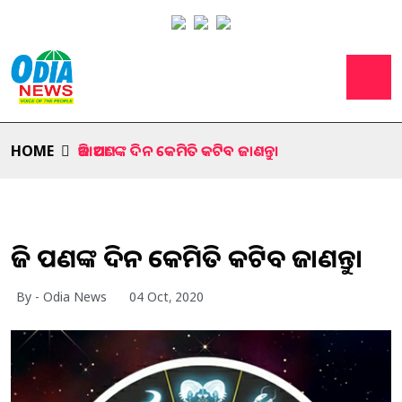
HOME
ଆଜି ଆପଣଙ୍କ ଦିନ କେମିତି କଟିବ ଜାଣନ୍ତୁ।
ଆଜି ଆପଣଙ୍କ ଦିନ କେମିତି କଟିବ ଜାଣନ୍ତୁ।
By - Odia News
04 Oct, 2020