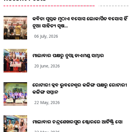
କବିତା ପୁସ୍ତକ ମୁଠାଏ ଅବସୋସ ଲୋକାର୍ପିତ ଅବସୋସ ହିଁ
ନୂଆ ସାହିତ୍ୟ ସୃଷ...
06 July, 2026
ମାଲାବାର ପକ୍ଷରୁ ନୁଓ୍ବା ଡାଏମଣ୍ଡ ସମ୍ଭାର
20 June, 2026
ରୋଟାରୀ କ୍ଲବ ଭୁବନେଶ୍ୱର କଳିଙ୍ଗ ପକ୍ଷରୁ ରୋଟାରୀ
କଳିଙ୍ଗ ସମ୍ମାନ
22 May, 2026
ମାଲାବାର ଚନ୍ଦ୍ରଶେଖରପୁର ଷ୍ଟୋରରେ ଆର୍ଟିଷ୍ଟ୍ରି ସୋ