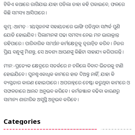
ଟିକିଏ କଥାରେ ରାଗିଯାଇ ଯାହା ପଡିଲା ତାହା କହି ପକାଇବେ, ଫଳରେ
କିଛି ସମସ୍ୟା ଆସିପାରେ ।
କୁମ୍ଭ:-ଆମତ୍ୀୟସ୍ବଜନଙ୍କ ସହାୟତାରେ ଭାଙ୍ଗି ପଡିଥିବା ସମ୍ପର୍କ ପୁଣି
ଯୋଡି ହୋଇଯିବ । ପିଲାମାନଙ୍କ ପଢା ସମସ୍ୟା ନେଇ ମନ ଭାରାକ୍ରାନ୍ତ
ରହିପାରେ । ପାରିବାରିକ ସମର୍ଥନ କର୍ମକ୍ଷେତ୍ରକୁ ତ୍ୱରାନ୍ବିତ କରିବ । ନିଜର
ପ୍ରିୟ ବନ୍ଧୁଙ୍କୁ ମିଶନ୍ତୁ, ସେ ଅବଶ୍ୟ ଆପଣଙ୍କୁ କିଛିଟା ସାହାଯ୍ୟ କରିପାରନ୍ତି ।
ମୀନ:-ପ୍ରତ୍ୟେକ କ୍ଷେତ୍ରରେ ସତର୍କରେ ନ ଚଳିଲେ ବିବାଦ ଭିତରକୁ ଟାଣି
ହୋଇଯିବେ । ପୁନଶ୍ଚଏକାଧିକ କାମରେ ହାତ ଦିଅନ୍ତୁ ନାହିଁ, ଯାହା କି
ବ୍ୟସ୍ତତାର କାରଣ ହୋଇପାରେ । ଅପରାହ୍ନରେ ଚେଷ୍ଟା କରୁଥିବା କାମରେ ଓ
ସଫଳତାରେ ଆନନ୍ଦ ଅନୁଭବ କରିବେ । କର୍ମଜଞ୍ଜାଳ ବଢିବା କାରଣରୁ
ସାମାନ୍ୟ ଶାରୀରିକ ଅସୁସ୍ଥି ଅନୁଭବ କରିବେ ।
Categories