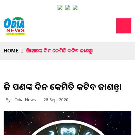
HOME
ଆଜି ଆପଣଙ୍କ ଦିନ କେମିତି କଟିବ ଜାଣନ୍ତୁ।
ଆଜି ଆପଣଙ୍କ ଦିନ କେମିତି କଟିବ ଜାଣନ୍ତୁ।
By - Odia News
26 Sep, 2020