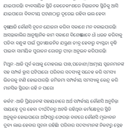
ଯାଇପାରନ୍ତି। ବ୍ୟବସାୟିକ ସ୍ଥିତି କେତେକାଂଶରେ ଚିନ୍ତାଜନକ ସ୍ଥିତିକୁ ଆସି
ଯାଇପାରେ। ବିବାଦୀୟ ଘଟଣାଠାରୁ ଦୂରେଇ ରହିବା ଭଲ ହେବ।
ବୃଷ:-ଆଜି କୌଣସି ନୂତନ ଯୋଜନା କରିବା ସକାଶେ ମନ ବଳାଇପାରନ୍ତି।
ଆସନ୍ତାକାଲିର ଆନୁଷ୍ଠାନିକ କାମ ସକାଶେ ବିଶେଷ ଭାବେ ଧାଁ ଧଉଡ କରିବାକୁ
ପଡିବ। ବନ୍ଧୁଙ୍କ ପାଇଁ ପ୍ରତୀକ୍ଷାଜନିତ ଯନ୍ତ୍ରଣା ତୀବ୍ର ହେବାରୁ ବ୍ୟସ୍ତତା ବୃଦ୍ଧି
ପାଇବ। ସାମୟିକ ପୁରାତନ ରୋଗରୁ ପୀଡ଼ା ଅନୁଭବ କରିପାରନ୍ତି।
ମିଥୁନ:-ଆଜି ପୂର୍ବ କଥାକୁ ଦୋହରାଇ ପାଖ,ପଡୋଶୀ/ଆତ୍ମୀୟ ସ୍ବଜନମାନଙ୍କ
ସହ ସମ୍ପର୍କ ହ୍ରାସ ଘଟିପାରେ। ପରିବାର ସଦସ୍ୟଙ୍କୁ ସନ୍ଦେହ କରି ସମସ୍ୟା
ଭିତରକୁ ଟାଣି ହୋଇପାରନ୍ତି। ଜମିଜମା ସମ୍ପର୍କୀୟ ସମସ୍ୟାକୁ କେନ୍ଦ୍ର କରି
ମାନସିକ ସ୍ଥିରତା ରହି ନ ପାରେ।
କର୍କଟ:-ଆଜି ପ୍ରିୟଜନଙ୍କ ସହାୟତାରେ ଅର୍ଥ ସମ୍ପର୍କୀୟ କୌଣସି ଅନୁଚିନ୍ତା
ସାୟାହ୍ନେ ଦୂର ହେବ। ଦୀର୍ଘଦିନରୁ ଅଟକି ରହିଥିବା କର୍ମକ୍ଷେତ୍ରର ସ୍ଥିତି
ଅନୁକୂଳ ହୋଇପାରେ। ଅଫିସ୍‌ରୁ ଫେରନ୍ତା ବାଟରେ କୌଣସି ମୂଲ୍ୟବାନ
ଦ୍ରବ୍ୟ ଲାଭ ହେବାର ସୂଚନା ରହିଛି। ପରିବାର ସଦସ୍ୟମାନଙ୍କ ନିକଟରୁ ସ୍ନେହ