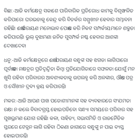
ବିଛା:-ଆଜି କର୍ମକ୍ଷେତ୍ର ସକାଶେ ପାରିବାରିକ ପ୍ରତିରୋଧ କାମକୁ ବିଶୃଙ୍ଖଳିତ
କରିପାରେ। ଘରଭଡାକୁ କେନ୍ଦ୍ର କରି ବିତର୍କର ସମ୍ମୁଖୀନ ହେବାର ସମ୍ଭାବନା
ରହିଛି। ଈର୍ଷାପରାୟଣ ମନୋଭାବ ପୋଷଣ କରି ନିକଟ ସମ୍ପର୍କୀୟମାନେ ଶତ୍ରୁତା
କରିପାରନ୍ତି। ଭୁଲ୍‌ ବୁଝାମଣା ଜନିତ ସୁସମ୍ପର୍କ ନଷ୍ଟ ହେବାର ଆଶଙ୍କା
ଦେଖାଦେବ।
ଧନୁ:-ଆଜି କର୍ମକ୍ଷେତ୍ରରେ ଈର୍ଷା ପରାୟଣ ବନ୍ଧୁଙ୍କ ସହ ଝଗଡା ଲାଗିପାରେ।
ପୂର୍ବାଷାଢା ନକ୍ଷତ୍ରର ପ୍ରତିଦ୍ୱନ୍ଦ୍ୱିତା କିମ୍ବା ପ୍ରତିଯୋଗିତାରେ ସଫଳତା ଯୋଗୁଁ ମନ
ଖୁସି ରହିବ। ପରିବାରର ଆବଶ୍ୟକତାକୁ ଉପଲବ୍ଧ କରି ଅଳଙ୍କାର, ଔଷଧ ପତ୍ର
ଓ ସୌଖୀନ ଦ୍ରବ୍ୟ କ୍ରୟ କରିପାରନ୍ତି।
ମକର:-ଆଜି ଆପଣ ପାଖ ପଡୋଶୀମାନଙ୍କ ସହ ବ୍ୟବହାରରେ ସଂଯମତା
ରକ୍ଷା ନ କଲେ ବିବାଦଗ୍ରସ୍ତ ହୋଇପଡିବେ। ସନ୍ଧ୍ୟା ସମୟରେ ପରିବାର ସହ
ସୁଖଭ୍ରମଣ ଯୋଗ ରହିଛି। କଳା, ସାହିତ୍ୟ, ସଭାସମିତି ଓ ରାଜନୈତିକ
ସ୍ତରରେ ଟେନ୍ସନ ଲାଗି ରହିବ। ଠିକଣା ଜାଗାରେ ବନ୍ଧୁଙ୍କୁ ନ ପାଇ ବ୍ୟସ୍ତ
ହୋଇପାରନ୍ତି।