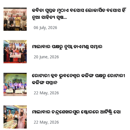
କବିତା ପୁସ୍ତକ ମୁଠାଏ ଅବସୋସ ଲୋକାର୍ପିତ ଅବସୋସ ହିଁ
ନୂଆ ସାହିତ୍ୟ ସୃଷ...
06 July, 2026
ମାଲାବାର ପକ୍ଷରୁ ନୁଓ୍ବା ଡାଏମଣ୍ଡ ସମ୍ଭାର
20 June, 2026
ରୋଟାରୀ କ୍ଲବ ଭୁବନେଶ୍ୱର କଳିଙ୍ଗ ପକ୍ଷରୁ ରୋଟାରୀ
କଳିଙ୍ଗ ସମ୍ମାନ
22 May, 2026
ମାଲାବାର ଚନ୍ଦ୍ରଶେଖରପୁର ଷ୍ଟୋରରେ ଆର୍ଟିଷ୍ଟ୍ରି ସୋ
22 May, 2026