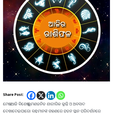
Share Post:
ମେଷ:-ଆଜି ବିଶେଷ ଭ୍ରମଣଜନିତ ଶାରୀରିକ କ୍ଳାନ୍ତି ଓ ଅବସାଦ
ଦେଖାଦେଇପାରେ। ବନ୍ଧୁମାନଙ୍କ ଗହଣରେ ନୂତନ ସ୍ଥାନ ପରିଦର୍ଶନରେ