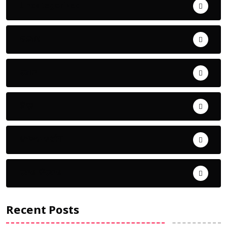
Uncategorized
ଅପରାଧ
ଖେଳ
ଜିଲ୍ଲା
ଜୀବନ ଚର୍ଯ୍ୟା
ଦେଶ ବିଦେଶ
Recent Posts