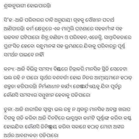
ଶ୍ରଦ୍ଧାନୁରାଗୀ ହୋଇପାରନ୍ତି।
ସି˚ହ:-ଆଜି ପରିବାରର ଦାବି ଅନୁଯାୟୀ ଗୃହକୁ ସୌଖୀନ ପଦାର୍ଥ
ଆଣିପାରନ୍ତି। କର୍ମ କ୍ଷେତ୍ରରେ ଏକ ମାମୁଲି ଘଟଣାରେ ସହକର୍ମୀଙ୍କ ସହ
ଉଚ୍ଚବାଚ ଘଟିପାରେ। ଶିଳ୍ପ,ବାଣିଜ୍ୟ ଓ ପରିବହନ,ଏଜେନ୍ସି, ସାମ୍ବାଦିକତାରେ
ପ୍ରଶଂସିତ ହେବେ। ବନ୍ଧୁମାନଙ୍କ ସହ ଭ୍ରମଣରେ ଯିବାକୁ ପରିବାରରୁ ପୂର୍ଣ୍ଣ
ସମର୍ଥନ ପାଇବେ ନାହିଁ।
କନ୍ୟା:-ଆଜି ବିଭିନ୍ନ ସମସ୍ୟା ବିଷୟରେ ଚିନ୍ତାକରି ମାନସିକ ସ୍ଥିତି ସେତେଟା
ଭଲ ରହି ନ ପାରେ। ସ୍ବାର୍ଥର ବଶବର୍ତ୍ତୀ ହୋଇ ନିଜର ଆତ୍ମୀୟମାନେ ହଠାତ୍‌
ଶତ୍ରୁତା କରିପାରନ୍ତି। ନିର୍ମାଣାଧୀନ କାର୍ଯ୍ୟ ଶେଷ ପର୍ଯ୍ୟାୟକୁ ଯିବା ପୂର୍ବରୁ
କୌଣସି ସମସ୍ୟାର ସମ୍ମୁଖୀନ ହେବାକୁ ପଡିପାରେ।
ତୁଳା:-ଆଜି ଶାରୀରିକ ସ୍ବାସ୍ଥ୍ୟ ଭଲ ରହୁ ନ ଥିବାରୁ ମାନସିକ ଅବସ୍ଥା ଖରାପ
ଦିଗକୁ ଗତି କରିବ। ଆଜି ଦିନଟିରେ ଭାବୁଥିବା କାମଟି ପୂର୍ଣ୍ଣାଙ୍ଗ କରିବା କଷ୍ଟ
ହୋଇଯିବ। କୌଣସି ଜିନିଷ କ୍ରୟ କରିବା ସକାଶେ ହଠାତ୍‌ ମୋଟା ଅଙ୍କର
ଅର୍ଥର ଆବଶ୍ୟକତା ପଡିପାରେ।