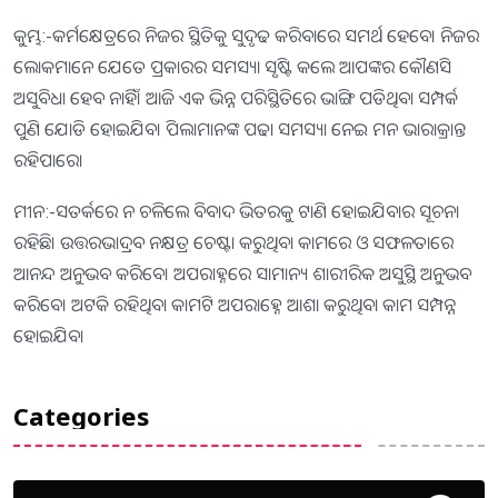
କୁମ୍ଭ:-କର୍ମକ୍ଷେତ୍ରରେ ନିଜର ସ୍ଥିତିକୁ ସୁଦୃଢ କରିବାରେ ସମର୍ଥ ହେବେ। ନିଜର
ଲୋକମାନେ ଯେତେ ପ୍ରକାରର ସମସ୍ୟା ସୃଷ୍ଟି କଲେ ଆପଙ୍କର କୌଣସି
ଅସୁବିଧା ହେବ ନାହିଁ। ଆଜି ଏକ ଭିନ୍ନ ପରିସ୍ଥିତିରେ ଭାଙ୍ଗି ପଡିଥିବା ସମ୍ପର୍କ
ପୁଣି ଯୋଡି ହୋଇଯିବ। ପିଲାମାନଙ୍କ ପଢା ସମସ୍ୟା ନେଇ ମନ ଭାରାକ୍ରାନ୍ତ
ରହିପାରେ।
ମୀନ:-ସତର୍କରେ ନ ଚଳିଲେ ବିବାଦ ଭିତରକୁ ଟାଣି ହୋଇଯିବାର ସୂଚନା
ରହିଛି। ଉତ୍ତରଭାଦ୍ରବ ନକ୍ଷତ୍ର ଚେଷ୍ଟା କରୁଥିବା କାମରେ ଓ ସଫଳତାରେ
ଆନନ୍ଦ ଅନୁଭବ କରିବେ। ଅପରାହ୍ନରେ ସାମାନ୍ୟ ଶାରୀରିକ ଅସୁସ୍ଥି ଅନୁଭବ
କରିବେ। ଅଟକି ରହିଥିବା କାମଟି ଅପରାହ୍ନେ ଆଶା କରୁଥିବା କାମ ସମ୍ପନ୍ନ
ହୋଇଯିବ।
Categories