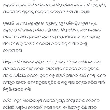
ଅନୁଭୂତିକୁ ନେଇ ଦିନଟିକୁ ବିତାଇବେ। କିନ୍ତୁ କୃତ୍ତିକା ନକ୍ଷତ୍ର ପାଇଁ ଗୃହ, ଭୂମି,
ଗାଡିମୋଟର ପ୍ରଭୃତିକୁ କେନ୍ଦ୍ରକରି କଳହର ଆଶଙ୍କା ମଧ୍ୟ ରହିଛି।
ବୃଷ:-ଆଜି ଭାଗ୍ୟସ୍ଥାନକୁ ଶୁକ୍ର ଦେଖୁଥିବାରୁ ପୂର୍ବ ପରିକଳ୍ପିତ ନୂତନ ଗୃହ,
ଅନୁଷ୍ଠାନ,ବାଣିଜ୍ୟାରମ୍ଭ କରିପାରନ୍ତି। ଘରେ କିମ୍ବା ଅଫିସ୍‌ରେ ଅସାବଧାନତା
ବଶତଃ କୌଣସି ମୂଲ୍ୟବାନ ଦ୍ରବ୍ୟ ନଷ୍ଟ ହୋଇପାରେ। ହଠାତ୍‌ ବାହାରକୁ
ଯିବା ସମୟକୁ କୌଣସି ଦରକାରୀ କାଗଜ ପତ୍ର ନ ପାଇ ବ୍ୟସ୍ତ
ହୋଇପାରନ୍ତି।
ମିଥୁନ:-ଆଜି ମଙ୍ଗଳଙ୍କ ଦୃଷ୍ଟିରେ ବୁଧ ଥିବାରୁ ପାରିବାରିକ ଅସ୍ଥିରତାଜନିତ
ମନ ଭଲ ରହିବ ନାହିଁ। ଅବଶ୍ୟ ବ୍ୟବସାୟିକ କ୍ଷେତ୍ରରେ ନିଜର ବୁଦ୍ଧିବଳ
ଖଟାଇ ଅର୍ଥଲାଭ କରିବେ। ନୂତନ ବନ୍ଧୁ ସମ୍ପର୍କ ଯୋଡିବା ପାଇଁ ଚେଷ୍ଟା କଲେ
ଉପକୃତ ହେବେ। କର୍ମକ୍ଷେତ୍ରରେ ସ୍ଥଗିତ କାମକୁ ପୂରା ଦମ୍‌ରେ କରିବା ପାଇଁ
ନିଷ୍ପତ୍ତି ନେଇପାରନ୍ତି।
କର୍କଟ:-ଚତୁର୍ଥ ଏକାଦଶାଧିପ ରାଶିରେ ଥିବାରୁ ଚେଷ୍ଟା ସଫଳ ହେବାରେ
କୌଣସି ଅସୁବିଧା ହେବନାହିଁ। ଜଣେ ଅଜଣା ବ୍ୟକ୍ତିଙ୍କଠାରୁ କିଛି ଖବର