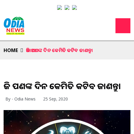
HOME
ଆଜି ଆପଣଙ୍କ ଦିନ କେମିତି କଟିବ ଜାଣନ୍ତୁ।
ଆଜି ଆପଣଙ୍କ ଦିନ କେମିତି କଟିବ ଜାଣନ୍ତୁ।
By - Odia News
25 Sep, 2020