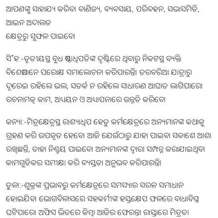
ଆପଣଙ୍କୁ ସାହାଯ୍ୟ କରିବ। ବାଣିଜ୍ୟ, ବ୍ୟବସାୟ, ପରିବହନ, ସଭାସମିତି,
ଆଇନ ଅଦାଲତ
କ୍ଷେତ୍ରରୁ ସୁଫଳ ପାଇବେ।
ସି˚ହ:-ତୃତୀୟସ୍ଥ ବୁଧ ଷଷ୍ଠାଧିପତିଙ୍କ ଦୃଷ୍ଟିରେ ଥିବାରୁ ନିକଟସ୍ଥ ବ୍ୟକ୍ତି
ବିଶେଷମାନେ ପରୋକ୍ଷ ସମାଲୋଚନା କରିପାରନ୍ତି। ତରବରିଆ ଯାତ୍ରାରୁ
ଦୂରେଇ ରହିଲେ ଭଲ, ସତର୍କ ନ ରହିଲେ ସାଧାରଣ ଆଘାତ ଲାଗିପାରେ।
ରଚନାମତ୍କ କାମ, ଅଧ୍ୟୟନ ଓ ଅଧ୍ୟାପନାରେ ଉନ୍ନତି କରିବେ।
କନ୍ୟା:-ମିତ୍ରକ୍ଷେତ୍ରସ୍ଥ ରାଶ୍ୟାଧିପ ହେତୁ କର୍ମକ୍ଷେତ୍ରରେ ଅନ୍ୟମାନଙ୍କ କଥାକୁ
ଗ୍ରହଣ କରି ଉପକୃତ ହେବେ। ଆଜି ଯେଉଁଠାରୁ ଯାହା ପାଇବା ସକାଶେ ଆଶା
ରଖିଛନ୍ତି, ତାହା ନିଶ୍ଚୟ ପାଇବେ। ଅନ୍ୟମାନଙ୍କ ଦ୍ୱାରା ସମ୍ପନ୍ନ କରାଯାଇଥିବା
କାମଗୁଡିକର ସମୀକ୍ଷା କରି ବ୍ୟସ୍ତତା ଅନୁଭବ କରିପାରନ୍ତି।
ତୁଳା:-ଶୁକ୍ରଙ୍କ ପ୍ରଭାବରୁ କର୍ମକ୍ଷେତ୍ରରେ ସମସ୍ୟାର ସରଳ ସମାଧାନ
ହୋଇଯିବ। ଭୋଗବିଳାସରେ ସହକର୍ମୀଙ୍କ ହସ୍ତକ୍ଷେପ ଫଳରେ ବାଧାବିଘ୍ନ
ଘଟିପାରେ। ଅଫିସ ଭିତରେ କିମ୍ବା ଆଜିର ଫେରନ୍ତା ରାସ୍ତାରେ ମିତ୍ରତା