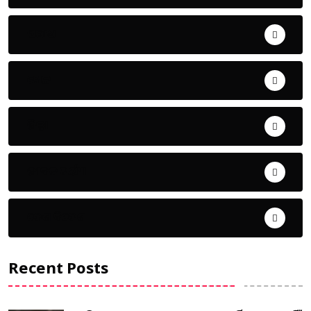
ଅପରାଧ
ଖେଳ
ଜିଲ୍ଲା
ଜୀବନ ଚର୍ଯ୍ୟା
ଦେଶ ବିଦେଶ
Recent Posts