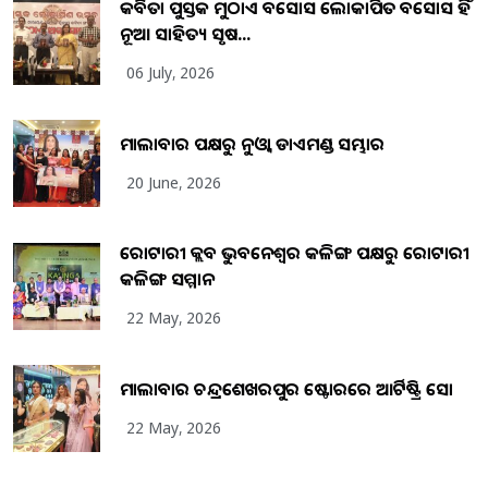
କବିତା ପୁସ୍ତକ ମୁଠାଏ ଅବସୋସ ଲୋକାର୍ପିତ ଅବସୋସ ହିଁ
ନୂଆ ସାହିତ୍ୟ ସୃଷ...
06 July, 2026
ମାଲାବାର ପକ୍ଷରୁ ନୁଓ୍ବା ଡାଏମଣ୍ଡ ସମ୍ଭାର
20 June, 2026
ରୋଟାରୀ କ୍ଲବ ଭୁବନେଶ୍ୱର କଳିଙ୍ଗ ପକ୍ଷରୁ ରୋଟାରୀ
କଳିଙ୍ଗ ସମ୍ମାନ
22 May, 2026
ମାଲାବାର ଚନ୍ଦ୍ରଶେଖରପୁର ଷ୍ଟୋରରେ ଆର୍ଟିଷ୍ଟ୍ରି ସୋ
22 May, 2026