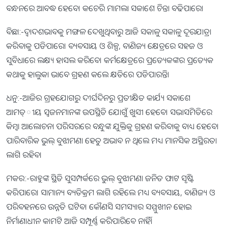
ବନ୍ଧନରେ ଆବଦ୍ଧ ହେବେ। କଚେରି ମାମଲା ସକାଶେ ଚିନ୍ତା ବଢିପାରେ।
ବିଛା:-ଦ୍ୱାଦଶଭାବକୁ ମଙ୍ଗଳ ଦେଖୁଥିବାରୁ ଆଜି ସକାଳୁ ସକାଳୁ ଦୂରଯାତ୍ରା
କରିବାକୁ ପଡିପାରେ। ବ୍ୟବସାୟ ଓ ଶିଳ୍ପ, ବାଣିଜ୍ୟ କ୍ଷେତ୍ରରେ ସହଜ ଓ
ସୁବିଧାରେ ଲକ୍ଷ୍ୟ ହାସଲ କରିବେ। କର୍ମକ୍ଷେତ୍ରରେ ପ୍ରତ୍ୟେକଙ୍କର ପ୍ରତ୍ୟେକ
କଥାକୁ ହାଲୁକା ଭାବେ ଗ୍ରହଣ କଲେ କ୍ଷତିରେ ପଡିପାରନ୍ତି।
ଧନୁ:-ଆଜିର ଗ୍ରହଯୋଗରୁ ଦୀର୍ଘଦିନରୁ ପ୍ରତୀକ୍ଷିତ କାର୍ଯ୍ୟ ସକାଶେ
ଆମତ୍ୀୟ ସ୍ବଜନମାନଙ୍କ ଉପସ୍ଥିତି ଯୋଗୁଁ ଖୁସୀ ହେବେ। ସଭାସମିତିରେ
କିମ୍ବା ଆଲୋଚନା ପରିସରରେ ବନ୍ଧୁଙ୍କ ଯୁକ୍ତିକୁ ଗ୍ରହଣ କରିବାକୁ ବାଧ୍ୟ ହେବେ।
ପାରିବାରିକ ଭୁଲ୍‌ ବୁଝାମଣା ହେତୁ ଅଭାବ ନ ଥିଲେ ମଧ୍ୟ ମାନସିକ ଅସ୍ଥିରତା
ଲାଗି ରହିବ।
ମକର:-ରାହୁଙ୍କ ସ୍ଥିତି ସୁସମ୍ପର୍କରେ ଭୁଲ୍‌ ବୁଝାମଣା ଜନିତ ଫାଟ ସୃଷ୍ଟି
କରିପାରେ। ସାମାନ୍ୟ ବ୍ୟତିକ୍ରମ ଲାଗି ରହିଲେ ମଧ୍ୟ ବ୍ୟବସାୟ, ବାଣିଜ୍ୟ ଓ
ପରିବହନରେ ଉନ୍ନତି ଘଟିବ। କୌଣସି ସମସ୍ୟାର ସମ୍ମୁଖୀନ ହୋଇ
ନିର୍ମାଣାଧୀନ କାମଟି ଆଜି ସମ୍ପୂର୍ଣ୍ଣ କରିପାରିବେ ନାହିଁ।