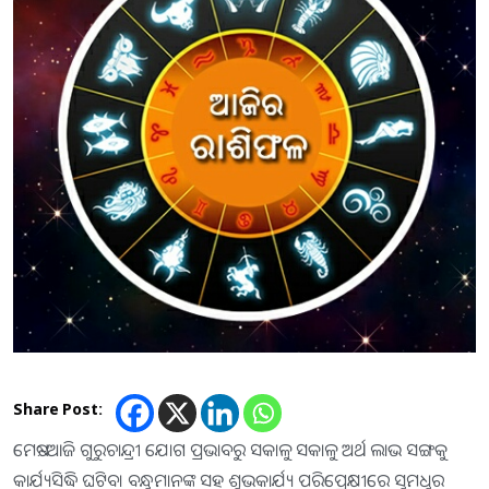
Share Post:
ମେଷ:-ଆଜି ଗୁରୁଚାନ୍ଦ୍ରୀ ଯୋଗ ପ୍ରଭାବରୁ ସକାଳୁ ସକାଳୁ ଅର୍ଥ ଲାଭ ସଙ୍ଗକୁ
କାର୍ଯ୍ୟସିଦ୍ଧି ଘଟିବ। ବନ୍ଧୁମାନଙ୍କ ସହ ଶୁଭକାର୍ଯ୍ୟ ପରିପ୍ରେକ୍ଷୀରେ ସୁମଧୁର