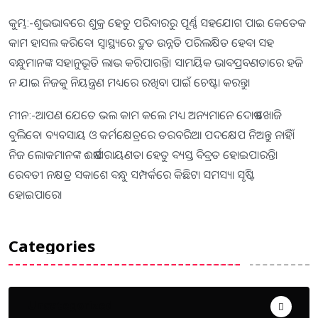
କୁମ୍ଭ:-ଶୁଭଭାବରେ ଶୁକ୍ର ହେତୁ ପରିବାରରୁ ପୂର୍ଣ୍ଣ ସହଯୋଗ ପାଇ କେତେକ
କାମ ହାସଲ କରିବେ। ସ୍ବାସ୍ଥ୍ୟରେ ଦ୍ରୁତ ଉନ୍ନତି ପରିଲକ୍ଷିତ ହେବା ସହ
ବନ୍ଧୁମାନଙ୍କ ସହାନୁଭୂତି ଲାଭ କରିପାରନ୍ତି। ସାମୟିକ ଭାବପ୍ରବଣତାରେ ହଜି
ନ ଯାଇ ନିଜକୁ ନିୟନ୍ତ୍ରଣ ମଧ୍ୟରେ ରଖିବା ପାଇଁ ଚେଷ୍ଟା କରନ୍ତୁ।
ମୀନ:-ଆପଣ ଯେତେ ଭଲ କାମ କଲେ ମଧ୍ୟ ଅନ୍ୟମାନେ ଦୋଷ ଖୋଜି
ବୁଲିବେ। ବ୍ୟବସାୟ ଓ କର୍ମକ୍ଷେତ୍ରରେ ତରବରିଆ ପଦକ୍ଷେପ ନିଅନ୍ତୁ ନାହିଁ।
ନିଜ ଲୋକମାନଙ୍କ ଈର୍ଷାପରାୟଣତା ହେତୁ ବ୍ୟସ୍ତ ବିବ୍ରତ ହୋଇପାରନ୍ତି।
ରେବତୀ ନକ୍ଷତ୍ର ସକାଶେ ବନ୍ଧୁ ସମ୍ପର୍କରେ କିଛିଟା ସମସ୍ୟା ସୃଷ୍ଟି
ହୋଇପାରେ।
Categories
Uncategorized