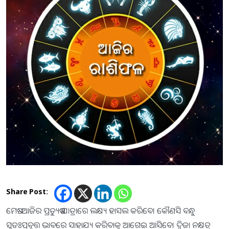
Share Post:
ମେଷ:-ଆଜିର ପ୍ରତ୍ୟୁଷ ଯାତ୍ରାରେ ଲକ୍ଷ୍ୟ ହାସଲ କରିବେ। କୌଣସି ବନ୍ଧୁ
ସ୍ବତଃପ୍ରବୃତ୍ତ ଭାବରେ ସାହାଯ୍ୟ କରିବାକୁ ଆଗେଇ ଆସିବେ। ଦ୍ୱିଜା ନକ୍ଷତ୍ର