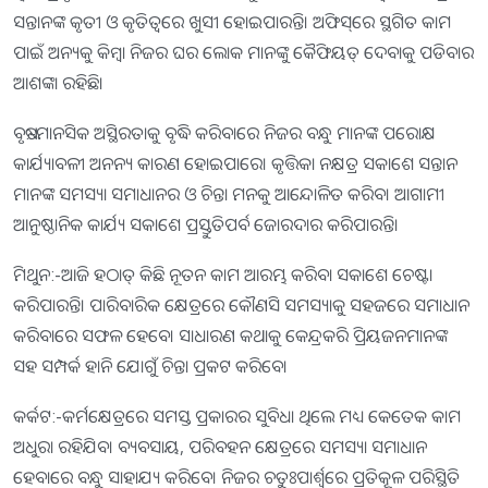
ସନ୍ତାନଙ୍କ କୃତୀ ଓ କୃତିତ୍ୱରେ ଖୁସୀ ହୋଇପାରନ୍ତି। ଅଫିସ୍‌ରେ ସ୍ଥଗିତ କାମ
ପାଇଁ ଅନ୍ୟକୁ କିମ୍ବା ନିଜର ଘର ଲୋକ ମାନଙ୍କୁ କୈଫିୟତ୍‌ ଦେବାକୁ ପଡିବାର
ଆଶଙ୍କା ରହିଛି।
ବୃଷ:-ମାନସିକ ଅସ୍ଥିରତାକୁ ବୃଦ୍ଧି କରିବାରେ ନିଜର ବନ୍ଧୁ ମାନଙ୍କ ପରୋକ୍ଷ
କାର୍ଯ୍ୟାବଳୀ ଅନନ୍ୟ କାରଣ ହୋଇପାରେ। କୃତ୍ତିକା ନକ୍ଷତ୍ର ସକାଶେ ସନ୍ତାନ
ମାନଙ୍କ ସମସ୍ୟା ସମାଧାନର ଓ ଚିନ୍ତା ମନକୁ ଆନ୍ଦୋଳିତ କରିବ। ଆଗାମୀ
ଆନୁଷ୍ଠାନିକ କାର୍ଯ୍ୟ ସକାଶେ ପ୍ରସ୍ତୁତିପର୍ବ ଜୋରଦାର କରିପାରନ୍ତି।
ମିଥୁନ:-ଆଜି ହଠାତ୍‌ କିଛି ନୂତନ କାମ ଆରମ୍ଭ କରିବା ସକାଶେ ଚେଷ୍ଟା
କରିପାରନ୍ତି। ପାରିବାରିକ କ୍ଷେତ୍ରରେ କୌଣସି ସମସ୍ୟାକୁ ସହଜରେ ସମାଧାନ
କରିବାରେ ସଫଳ ହେବେ। ସାଧାରଣ କଥାକୁ କେନ୍ଦ୍ରକରି ପ୍ରିୟଜନମାନଙ୍କ
ସହ ସମ୍ପର୍କ ହାନି ଯୋଗୁଁ ଚିନ୍ତା ପ୍ରକଟ କରିବେ।
କର୍କଟ:-କର୍ମକ୍ଷେତ୍ରରେ ସମସ୍ତ ପ୍ରକାରର ସୁବିଧା ଥିଲେ ମଧ୍ୟ କେତେକ କାମ
ଅଧୁରା ରହିଯିବ। ବ୍ୟବସାୟ, ପରିବହନ କ୍ଷେତ୍ରରେ ସମସ୍ୟା ସମାଧାନ
ହେବାରେ ବନ୍ଧୁ ସାହାଯ୍ୟ କରିବେ। ନିଜର ଚତୁଃପାର୍ଶ୍ୱରେ ପ୍ରତିକୂଳ ପରିସ୍ଥିତି