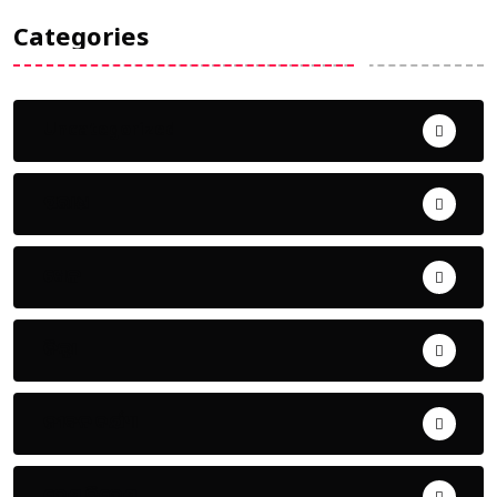
Categories
Uncategorized
ଅପରାଧ
ଖେଳ
ଜିଲ୍ଲା
ଜୀବନ ଚର୍ଯ୍ୟା
ଦେଶ ବିଦେଶ