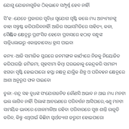
ଯୋଗୁ ଯୋଜନାଗୁଡିକ ଠିକ୍‌ଭାବେ ସମ୍ପୂର୍ଣ୍ଣ ହେବ ନାହିଁ।
ସି˚ହ:-ଯେତେ ପ୍ରକାରର ସୁବିଧା ସୁଯୋଗ ସୃଷ୍ଟି କଲେ ମଧ୍ୟ ଅନ୍ୟମାନଙ୍କୁ
ତାହା ସନ୍ତୁଷ୍ଟ କରିପାରିବନାହିଁ। ଆଜିର ସଭାସମିତିରେ ସାହିତ୍ୟ, କଳା,
ବୈଷୟିକ କ୍ଷେତ୍ରରୁ ପ୍ରଶଂସିତ ହେବେ। ପ୍ରବାସରେ ହଠାତ୍‌ ବନ୍ଧୁଙ୍କ
ସାନ୍ନିଧ୍ୟଲାଭରୁ ଏକାନ୍ତତାବୋଧ ହ୍ରାସ ପାଇବ।
କନ୍ୟା:-ଆଜି ସାମାଜିକ ସ୍ତରରେ ଜନମଙ୍ଗଳ କାର୍ଯ୍ୟରେ ନିଜକୁ ନିୟୋଜିତ
କରିପାରନ୍ତି। ଜମିଜମା, ଗୃହସୀମା କିମ୍ବା ଘରଭଡାକୁ କେନ୍ଦ୍ରକରି ସାମାନ୍ୟ
ଝଗଡା ସୃଷ୍ଟି ହୋଇପାରେ। ହସ୍ତା ନକ୍ଷତ୍ର ଯାନ୍ତ୍ରିକ ଶିଳ୍ପ ଓ ପରିବହନ କ୍ଷେତ୍ରରେ
ଆଶା ଅନୁରୂପ ଫଳ ପାଇବେ।
ତୁଳା:-ଚନ୍ଦ୍ର ସହ ବୁଧଙ୍କ ସଂଯୋଗଜନିତ କୌଣସି ଅଭାବ ନ ଥାଇ ମଧ୍ୟ ମନଟା
ଭଲ ଲାଗିବ ନାହିଁ। ପିଲାଙ୍କ ଆଚରଣରେ ପରିବର୍ତ୍ତନ ଆସିପାରେ,ଏଣୁ ମନଟା
ସାମୟିକ ଭାବରେ ଗୋଳମାଳିଆ ରହିବ। ପରିବାରରେ ସୁଖ ଶାନ୍ତି ରାଜୁତି
କରିବ, କିନ୍ତୁ ଏଥିପାଇଁ କିଛିଟା ସ୍ବାର୍ଥତ୍ୟାଗ ଜରୁରୀ ହୋଇପାରେ।