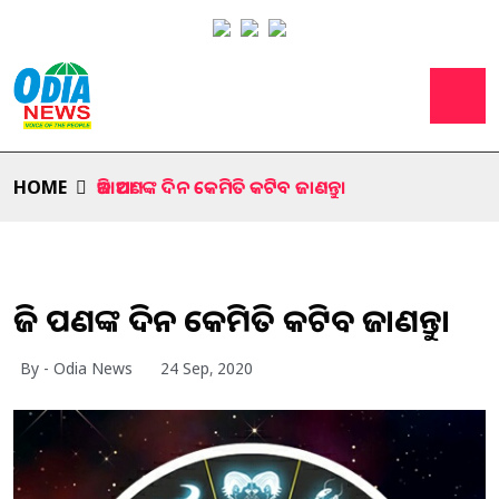
HOME
ଆଜି ଆପଣଙ୍କ ଦିନ କେମିତି କଟିବ ଜାଣନ୍ତୁ।
ଆଜି ଆପଣଙ୍କ ଦିନ କେମିତି କଟିବ ଜାଣନ୍ତୁ।
By - Odia News
24 Sep, 2020