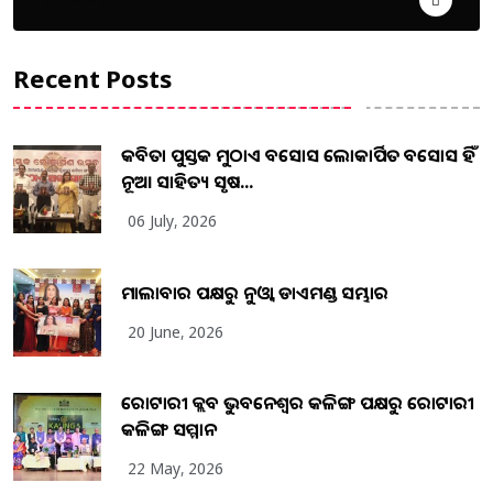
Recent Posts
କବିତା ପୁସ୍ତକ ମୁଠାଏ ଅବସୋସ ଲୋକାର୍ପିତ ଅବସୋସ ହିଁ
ନୂଆ ସାହିତ୍ୟ ସୃଷ...
06 July, 2026
ମାଲାବାର ପକ୍ଷରୁ ନୁଓ୍ବା ଡାଏମଣ୍ଡ ସମ୍ଭାର
20 June, 2026
ରୋଟାରୀ କ୍ଲବ ଭୁବନେଶ୍ୱର କଳିଙ୍ଗ ପକ୍ଷରୁ ରୋଟାରୀ
କଳିଙ୍ଗ ସମ୍ମାନ
22 May, 2026