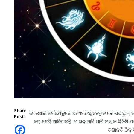
Share
ମେଷ:-ଆଜି କର୍ମକ୍ଷେତ୍ରରେ ଅନ୍ୟମନସ୍କ ହେତୁକ କୌଣସି ଭୁଲ୍‌ 
Post:
ବନ୍ଧୁ କେହି ଆସିପାରନ୍ତି। ପାଖକୁ ଆସି ପାରି ନ ଥିବା ଜିନିଷଟି ପ
ରକ୍ଷାକରି ଠିକ୍