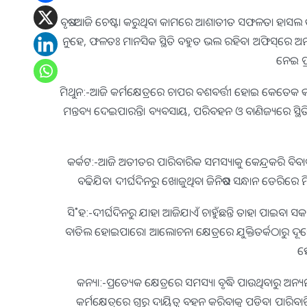
ବୃଷ:-ଆଜି ଚେଷ୍ଟା କରୁଥିବା କାମରେ ଆଶାତୀତ ସଫଳତା ହାସଲ 
ନୁହେ, ଫଳତଃ ମାନସିକ ସ୍ଥିତି ବହୁତ ଭଲ ରହିବ। ଅଫିସ୍‌ରେ ଅନ
ନେଇ ପ
ମିଥୁନ:-ଆଜି କର୍ମକ୍ଷେତ୍ରରେ ଚାପର ବଶବର୍ତ୍ତୀ ହୋଇ କେତେକ କା
ମନ୍ତବ୍ୟ ଦେଇପାରନ୍ତି। ବ୍ୟବସାୟ, ପରିବହନ ଓ ବାଣିଜ୍ୟରେ ସ୍ଥିତି
କର୍କଟ:-ଆଜି ଅତୀତର ପାରିବାରିକ ସମସ୍ୟାକୁ କେନ୍ଦ୍ରକରି ବିବ
ବଢିଯିବ। ଦୀର୍ଘଦିନରୁ ଖୋଜୁଥିବା ଜିନିଷର ସନ୍ଧାନ ଡେରିରେ
ସି˚ହ:-ଦୀର୍ଘଦିନରୁ ଯାହା ଆଜିଯାଏଁ ଚାହୁଁଛନ୍ତି ତାହା ପାଇବା ସ
ବାତିଲ ହୋଇପାରେ। ଆଲୋଚନା କ୍ଷେତ୍ରରେ ଯୁକ୍ତିତର୍କଠାରୁ ଦୂରେଇ
ହ
କନ୍ୟା:-ପ୍ରତ୍ୟେକ କ୍ଷେତ୍ରରେ ସମସ୍ୟା ବୃଦ୍ଧି ପାଉଥିବାରୁ ଅ
କର୍ମକ୍ଷେତ୍ରରେ ଗୁରୁ ଦାୟିତ୍ୱ ବହନ କରିବାକୁ ପଡିବ। ପାର