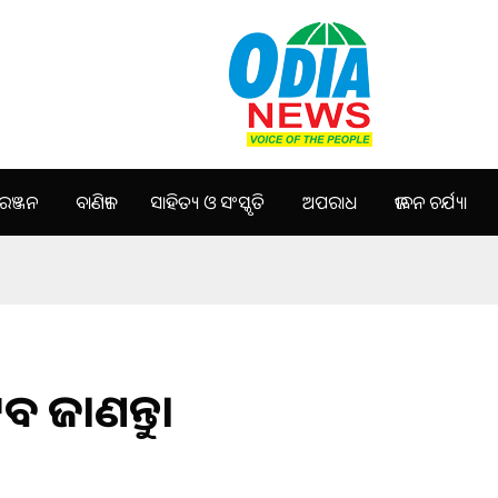
ଞ୍ଜନ
ବାଣିଜ୍ୟ
ସାହିତ୍ୟ ଓ ସଂସ୍କୃତି
ଅପରାଧ
ଜୀବନ ଚର୍ଯ୍ୟା
ବ ଜାଣନ୍ତୁ।