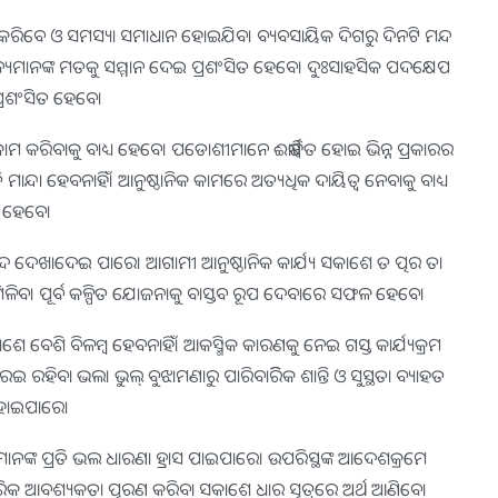
କରିବେ ଓ ସମସ୍ୟା ସମାଧାନ ହୋଇଯିବ। ବ୍ୟବସାୟିକ ଦିଗରୁ ଦିନଟି ମନ୍ଦ
୍ୟମାନଙ୍କ ମତକୁ ସମ୍ମାନ ଦେଇ ପ୍ରଶଂସିତ ହେବେ। ଦୁଃସାହସିକ ପଦକ୍ଷେପ
୍ରଶଂସିତ ହେବେ।
ମ କରିବାକୁ ବାଧ୍ୟ ହେବେ। ପଡୋଶୀମାନେ ଈର୍ଷାନ୍ବିତ ହୋଇ ଭିନ୍ନ ପ୍ରକାରର
 ମାନ୍ଦା ହେବନାହିଁ। ଆନୁଷ୍ଠାନିକ କାମରେ ଅତ୍ୟଧିକ ଦାୟିତ୍ୱ ନେବାକୁ ବାଧ୍ୟ
ହେବେ।
ାଦ ଦେଖାଦେଇ ପାରେ। ଆଗାମୀ ଆନୁଷ୍ଠାନିକ କାର୍ଯ୍ୟ ସକାଶେ ତ ତ୍ପର ତା
 ମିଳିବ। ପୂର୍ବ କଳ୍ପିତ ଯୋଜନାକୁ ବାସ୍ତବ ରୂପ ଦେବାରେ ସଫଳ ହେବେ।
କାଶେ ବେଶି ବିଳମ୍ବ ହେବନାହିଁ। ଆକସ୍ମିକ କାରଣକୁ ନେଇ ଗସ୍ତ କାର୍ଯ୍ୟକ୍ରମ
 ରହିବା ଭଲ। ଭୁଲ୍‌ ବୁଝାମଣାରୁ ପାରିବାରିିକ ଶାନ୍ତି ଓ ସୁସ୍ଥତା ବ୍ୟାହତ
ୋଇପାରେ।
ନ୍ୟମାନଙ୍କ ପ୍ରତି ଭଲ ଧାରଣା ହ୍ରାସ ପାଇପାରେ। ଉପରିସ୍ଥଙ୍କ ଆଦେଶକ୍ରମେ
ିବାରିକ ଆବଶ୍ୟକତା ପୂରଣ କରିବା ସକାଶେ ଧାର ସୂତ୍ରରେ ଅର୍ଥ ଆଣିବେ।