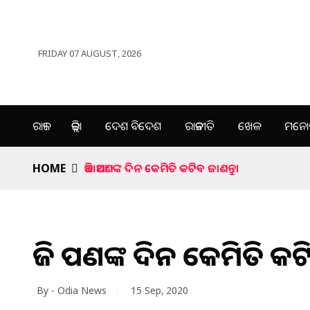
FRIDAY 07 AUGUST, 2026
ରାଜ୍ୟ
ଜିଲ୍ଲା
ଦେଶ ବିଦେଶ
ରାଜନୀତି
ଖେଳ
ମନୋର
HOME
ଆଜି ଆପଣଙ୍କ ଦିନ କେମିତି କଟିବ ଜାଣନ୍ତୁ।
ଆଜି ଆପଣଙ୍କ ଦିନ କେମିତି କଟି
By - Odia News
15 Sep, 2020