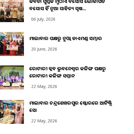
କବିତା ପୁସ୍ତକ ମୁଠାଏ ଅବସୋସ ଲୋକାର୍ପିତ
ଅବସୋସ ହିଁ ନୂଆ ସାହିତ୍ୟ ସୃଷ...
06 July, 2026
ମାଲାବାର ପକ୍ଷରୁ ନୁଓ୍ବା ଡାଏମଣ୍ଡ ସମ୍ଭାର
20 June, 2026
ରୋଟାରୀ କ୍ଲବ ଭୁବନେଶ୍ୱର କଳିଙ୍ଗ ପକ୍ଷରୁ
ରୋଟାରୀ କଳିଙ୍ଗ ସମ୍ମାନ
22 May, 2026
ମାଲାବାର ଚନ୍ଦ୍ରଶେଖରପୁର ଷ୍ଟୋରରେ ଆର୍ଟିଷ୍ଟ୍ରି
ସୋ
22 May, 2026