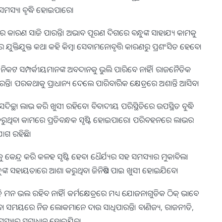
୍ୟ ସମସ୍ୟା ବୃଦ୍ଧି ହୋଇପାରେ।
ର କାରଣ ସାଜି ପାରନ୍ତି। ଅଭାବ ପୂରଣ ଦିଗରେ ବନ୍ଧୁଙ୍କ ସାହାଯ୍ୟ କାମକୁ
କ୍ତିଯୁକ୍ତ କଥା କହି କିମ୍ବା ସେବାମନୋବୃତ୍ତି କାରଣରୁ ପ୍ରଶଂସିତ ହେବେ।
ନିକଟ ସମ୍ପର୍କୀୟମାନଙ୍କ ଅବଦାନକୁ ଭୁଲି ପାରିବେ ନାହିଁ। ରାଜନୈତିକ
ରନ୍ତି। ପରକଥାକୁ ପ୍ରାଧାନ୍ୟ ଦେଲେ ପାରିବାରିିକ କ୍ଷେତ୍ରରେ ଅଶାନ୍ତି ଆସିବ।
ିଚ୍ଛା ଲାଭ କରି ଖୁସୀ ରହିବେ। ବିବାଦୀୟ ପରିସ୍ଥିତିରେ ଉପସ୍ଥିତ ବୁଦ୍ଧି
୍ଟା କରୁଥିବା କାମରେ ପ୍ରତିବନ୍ଧକ ସୃଷ୍ଟି ହୋଇପାରେ। ପରିବହନରେ ଲାଭର
ଗ ରହିଛି।
ନ୍ଦ୍ର କରି କଳହ ସୃଷ୍ଟି ହେବ। ଧୈର୍ଯ୍ୟର ସହ ସମସ୍ୟାର ମୁକାବିଲା
ୁଙ୍କ ସହାୟତାରେ ଆଶା କରୁଥିବା ଜିନିଷଟି ପାଇ ଖୁସୀ ହୋଇଯିବେ।
 ଭଲ ରହିବ ନାହିଁ। କର୍ମକ୍ଷେତ୍ରରେ ମଧ୍ୟ ଯୋଜନାଗୁଡିକ ଠିକ୍‌ ଭାବେ
ଥିବା ସମୟରେ ନିଜ ଲୋକମାନେ ଦାଉ ସାଧିପାରନ୍ତି। ବାଣିଜ୍ୟ, ରାଜନୀତି,
 ସମସ୍ୟାର ସମାଧାନ ହୋଇଯିବ।