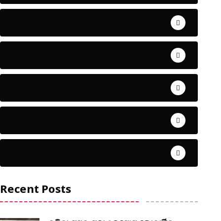
ଅପରାଧ
ଖେଳ
ଜିଲ୍ଲା
ଜୀବନ ଚର୍ଯ୍ୟା
ଦେଶ ବିଦେଶ
Recent Posts