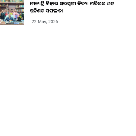
ନୀଳାଦ୍ରି ବିହାର ସରସ୍ୱତୀ ବିଦ୍ୟା ମନ୍ଦିରର ଶତ
ପ୍ରତିଶତ ସଫଳତା
22 May, 2026