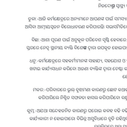
ନିଜଦୋଷରୁ ସ୍ବାସ୍ଥ
ତୁଳା:-ଆଜି କର୍ମକ୍ଷେତ୍ରରେ ଅନ୍ୟମାନେ ଆପଣଙ୍କ ପାଇଁ ସମସ୍ୟା
ଆସିବ। ଆତ୍ମୀୟସ୍ବଜନ ବିରୋଧାଚରଣ କରିପାରନ୍ତି। ସଭାସମିତିରେ ଯୁ
ବିଛା:-ଆଶା ପୂରଣ ପାଇଁ ଅନୁକୂଳ ପରିବେଶ ସୃଷ୍ଟି ହେବାରେ 
ସ୍ତରରେ ନେତ୍ୱ ସ୍ଥାନୀୟ ବ୍ୟକ୍ତି ବିଶେଷଙ୍କ ଦ୍ୱାରା ଉପକୃତ ହୋଇପା
ଧନୁ:-କର୍ମକ୍ଷେତ୍ରରେ ସହକର୍ମୀମାନଙ୍କ ସାହାଯ୍ୟ, ସହଯୋଗ ଓ ସଦ
ଖଟାଇ କାର୍ଯ୍ୟସାଧନ କରିବେ। ଅଜଣା ବ୍ୟକ୍ତିଙ୍କ ଦ୍ୱାରା ଚେଷ
ଯୋ
ମକର:-ପରିବାରରେ ଭୁଲ୍‌ ବୁଝାମଣା କାରଣରୁ ଛୋଟ କଥାକୁ କେ
କରିପାରିଲେ ନିଶ୍ଚିତ ସଫଳତା ହାସଲ କରିପାରିବେ। ବନ୍ଧ
କୁମ୍ଭ:-ଅଯଥା ସନ୍ଦେହଜନିତ କାରଣରୁ ଘରୋଇ କଳହ ବଢି ବଢି ମନ
କାର୍ଯ୍ୟକାରୀ ନ ହୋଇପାରେ। ବିଭିନ୍ନ ଅସୁବିଧାରେ ବୁଡି ରହି
ଚଳଚ୍ଚିତ୍ରରେ ଥିବା