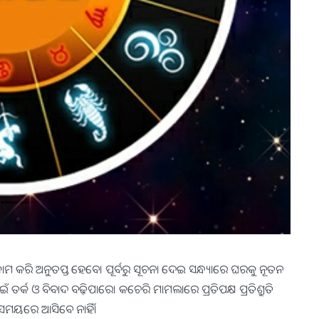
କାମ କରି ଅନୁତପ୍ତ ହେବେ। ପୂର୍ବରୁ ସୂଚନା ଦେଇ ସନ୍ଧ୍ୟାରେ ଘରକୁ ନୂତନ
ାଇଁ ତର୍କ ଓ ବିବାଦ ବଢ଼ିପାରେ। କଚେରି ମାମଲାରେ ପ୍ରତିପକ୍ଷ ପ୍ରତିଶ୍ରୁତି
‌ ସମୟରେ ଆସିବେ ନାହିଁ।