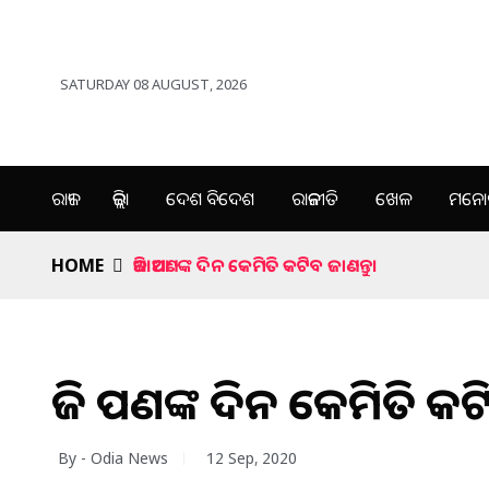
SATURDAY 08 AUGUST, 2026
ରାଜ୍ୟ
ଜିଲ୍ଲା
ଦେଶ ବିଦେଶ
ରାଜନୀତି
ଖେଳ
ମନୋର
HOME
ଆଜି ଆପଣଙ୍କ ଦିନ କେମିତି କଟିବ ଜାଣନ୍ତୁ।
ଆଜି ଆପଣଙ୍କ ଦିନ କେମିତି କଟି
By - Odia News
12 Sep, 2020