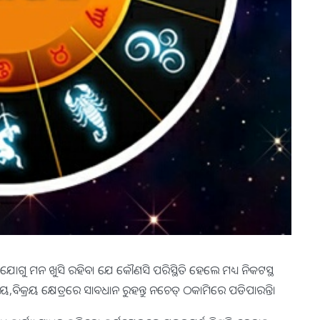
ତା ଯୋଗୁ ମନ ଖୁସି ରହିବ। ଯେ କୌଣସି ପରିସ୍ଥିତି ହେଲେ ମଧ୍ୟ ନିକଟସ୍ଥ
 କ୍ରୟ,ବିକ୍ରୟ କ୍ଷେତ୍ରରେ ସାବଧାନ ରୁହନ୍ତୁ ନଚେତ୍‌ ଠକାମିରେ ପଡିପାରନ୍ତି।