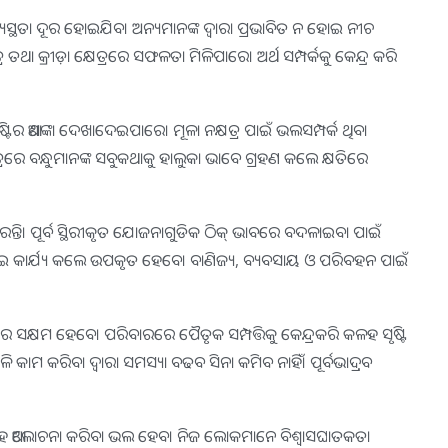
 ବ୍ୟସ୍ଥତା ଦୂର ହୋଇଯିବ। ଅନ୍ୟମାନଙ୍କ ଦ୍ୱାରା ପ୍ରଭାବିତ ନ ହୋଇ ନୀଚ
ତଥା କ୍ରୀଡ଼ା କ୍ଷେତ୍ରରେ ସଫଳତା ମିଳିପାରେ। ଅର୍ଥ ସମ୍ପର୍କକୁ କେନ୍ଦ୍ର କରି
ିର ଆଶଙ୍କା ଦେଖାଦେଇପାରେ। ମୂଳା ନକ୍ଷତ୍ର ପାଇଁ ଭଲସମ୍ପର୍କ ଥିବା
୍ରରେ ବନ୍ଧୁମାନଙ୍କ ସବୁକଥାକୁ ହାଲୁକା ଭାବେ ଗ୍ରହଣ କଲେ କ୍ଷତିରେ
୍ତି। ପୂର୍ବ ସ୍ଥିରୀକୃତ ଯୋଜନାଗୁଡିକ ଠିକ୍‌ ଭାବରେ ବଦଳାଇବା ପାଇଁ
ୋଇ କାର୍ଯ୍ୟ କଲେ ଉପକୃତ ହେବେ। ବାଣିଜ୍ୟ, ବ୍ୟବସାୟ ଓ ପରିବହନ ପାଇଁ
େ ସକ୍ଷମ ହେବେ। ପରିବାରରେ ପୈତୃକ ସମ୍ପତ୍ତିକୁ କେନ୍ଦ୍ରକରି କଳହ ସୃଷ୍ଟି
ଳି କାମ କରିବା ଦ୍ୱାରା ସମସ୍ୟା ବଢବ ସିନା କମିବ ନାହିଁ। ପୂର୍ବଭାଦ୍ରବ
ରିବାର ସହ ଆଲୋଚନା କରିବା ଭଲ ହେବ। ନିଜ ଲୋକମାନେ ବିଶ୍ୱାସଘାତକତା