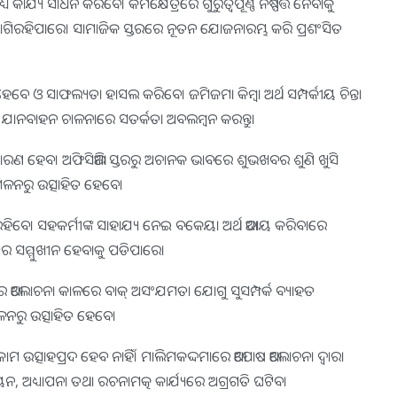
ର୍ଯ୍ୟ ସାଧନ କରିବେ। କର୍ମକ୍ଷେତ୍ରରେ ଗୁରୁତ୍ୱପୂର୍ଣ୍ଣ ନିଷ୍ପତ୍ତି ନେବାକୁ
ାଗିରହିପାରେ। ସାମାଜିକ ସ୍ତରରେ ନୂତନ ଯୋଜନାରମ୍ଭ କରି ପ୍ରଶଂସିତ
ହେବେ ଓ ସାଫଲ୍ୟତା ହାସଲ କରିବେ। ଜମିଜମା କିମ୍ବା ଅର୍ଥ ସମ୍ପର୍କୀୟ ଚିନ୍ତା
 ଯାନବାହନ ଚାଳନାରେ ସତର୍କତା ଅବଲମ୍ବନ କରନ୍ତୁ।
ନ୍ତାର କାରଣ ହେବ। ଅଫିସିଆଲି ସ୍ତରରୁ ଅଚାନକ ଭାବରେ ଶୁଭଖବର ଶୁଣି ଖୁସି
 ମିଳନରୁ ଉତ୍ସାହିତ ହେବେ।
ୁସୀ ରହିବେ। ସହକର୍ମୀଙ୍କ ସାହାଯ୍ୟ ନେଇ ବକେୟା ଅର୍ଥ ଆଦାୟ କରିବାରେ
ିର ସମ୍ମୁଖୀନ ହେବାକୁ ପଡିପାରେ।
େ । ଆଜିର ଆଲୋଚନା କାଳରେ ବାକ୍‌ ଅସଂଯମତା ଯୋଗୁ ସୁସମ୍ପର୍କ ବ୍ୟାହତ
ିଳନରୁ ଉତ୍ସାହିତ ହେବେ।
 ଉତ୍ସାହପ୍ରଦ ହେବ ନାହିଁ। ମାଲିମକଦ୍ଦମାରେ ଆପୋଷ ଆଲୋଚନା ଦ୍ୱାରା
 ଅଧ୍ୟାପନା ତଥା ରଚନାମତ୍କ କାର୍ଯ୍ୟରେ ଅଗ୍ରଗତି ଘଟିବ।