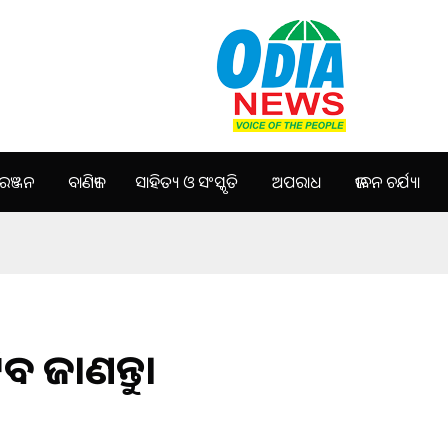
ଞ୍ଜନ
ବାଣିଜ୍ୟ
ସାହିତ୍ୟ ଓ ସଂସ୍କୃତି
ଅପରାଧ
ଜୀବନ ଚର୍ଯ୍ୟା
ବ ଜାଣନ୍ତୁ।