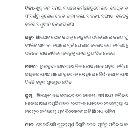
ବିଛା
:-ଖୁବ୍‌ କମ୍‌ ସମୟ ମଧ୍ୟରେ କର୍ମକ୍ଷେତ୍ରରେ ଲାଗି ରହିଥିବା
ସଂସର୍ଗରୁ ଦୂରେଇ ରହିବା ଭଲ। କଳା, ସାହିତ୍ୟ, ସଙ୍ଗୀତ, ଚଳଚ୍ଚିତ୍ର 
ତର୍କର ସମ୍ମୁଖୀନ ହୋଇପାରନ୍ତି।
ଧନୁ
:- ଆଜି ଛୋଟ ଛୋଟ କଥାକୁ କେନ୍ଦ୍ରକରି ପରିବାରରେ କଳହ ସୃଷ୍ଟ
ବ୍ୟକ୍ତିଟି ସାମାନ୍ୟ କଥାରେ ମୁହଁ ଫେରାଇ ନେଇପାରେ। କର୍ମକ୍ଷେତ
ପଡିବେ। ରାଜନୀତିରେ ନେତୃତ୍ୱ ନେଇ ପ୍ରଶଂସିତ ହେବେ।
ମକର
:- ଭୁଲ୍‌ବୁଝାମଣାବଶତଃ ନିଜ ଲୋକମାନେ ଶତ୍ରୁତା କରିପାରନ
କଷ୍ଟକର ହୋଇପାରେ। ପ୍ରତ୍ୟେକ କ୍ଷେତ୍ରରେ ଧୈର୍ଯ୍ୟହରା ନ ହ
ଦିନଟି ବହୁତ ଶୁଭପ୍ରଦ ରହିବ।
କୁମ୍ଭ
:- ଆଜି ବନ୍ଧୁମାନଙ୍କ ସହାୟତାରେ ବକେୟା ଅର୍ଥ ଆଦାୟ କରିବାର
ହେବାର ଆଶଙ୍କା ଉପୁଜିପାରେ। ପ୍ରତ୍ୟେକ କ୍ଷେତ୍ରରେ ନୀରବଦ୍ରଷ୍ଟା ଭ
ନକ୍ଷତ୍ରର କର୍ମକ୍ଷେତ୍ର ପୂର୍ବ ଦିନମାନଙ୍କ ଭଳି ଆଜି ମଧ୍ୟ ରହିବ।
ମୀନ
:-ଯେକୌଣସି ଗୁରୁତ୍ୱପୂର୍ଣ୍ଣ ନିଷ୍ପତ୍ତି ନେବା ପୂର୍ବରୁ ପ