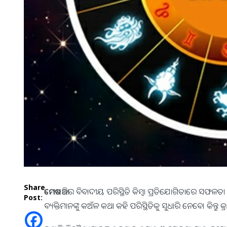
Share
ମେଷ
:- ଆଜିର ବିବାଦୀୟ ପରିସ୍ଥିତି କିମ୍ବା ପ୍ରତିଯୋଗିତାରେ ସଫଳ
Post:
ବ୍ୟକ୍ତିମାନଙ୍କୁ କଅଁଳ କଥା କହି ପରିସ୍ଥିତିକୁ ସୁଧାରି ନେବେ। କିନ୍ତୁ