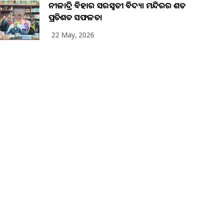
ନୀଳାଦ୍ରି ବିହାର ସରସ୍ୱତୀ ବିଦ୍ୟା ମନ୍ଦିରର ଶତ
ପ୍ରତିଶତ ସଫଳତା
22 May, 2026