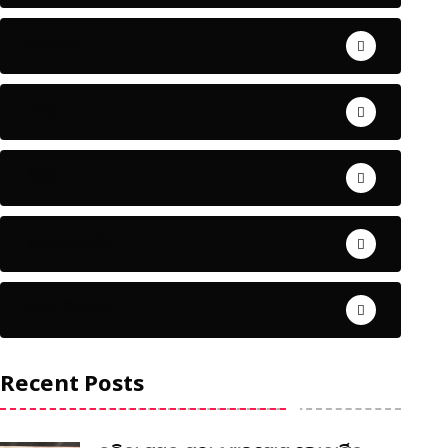
ଅପରାଧ
ଖେଳ
ଜିଲ୍ଲା
ଜୀବନ ଚର୍ଯ୍ୟା
ଦେଶ ବିଦେଶ
Recent Posts