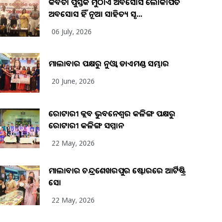
କବିତା ପୁସ୍ତକ ମୁଠାଏ ଅବସୋସ ଲୋକାର୍ପିତ
ଅବସୋସ ହିଁ ନୂଆ ସାହିତ୍ୟ ସୃଷ...
06 July, 2026
ମାଲାବାର ପକ୍ଷରୁ ନୁଓ୍ବା ଡାଏମଣ୍ଡ ସମ୍ଭାର
20 June, 2026
ରୋଟାରୀ କ୍ଲବ ଭୁବନେଶ୍ୱର କଳିଙ୍ଗ ପକ୍ଷରୁ
ରୋଟାରୀ କଳିଙ୍ଗ ସମ୍ମାନ
22 May, 2026
ମାଲାବାର ଚନ୍ଦ୍ରଶେଖରପୁର ଷ୍ଟୋରରେ ଆର୍ଟିଷ୍ଟ୍ରି
ସୋ
22 May, 2026