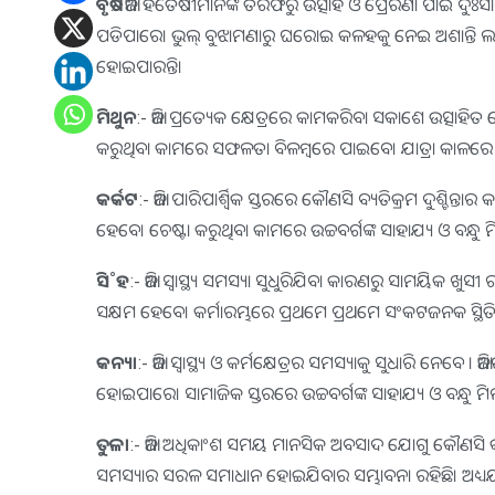
ବୃଷ
:- ଆଜି ହିତୈଷୀମାନଙ୍କ ତରଫରୁ ଉତ୍ସାହ ଓ ପ୍ରେରଣା ପାଇ ଦୁଃସାଧ୍ୟ କା
ପଡିପାରେ। ଭୁଲ୍‌ ବୁଝାମଣାରୁ ଘରୋଇ କଳହକୁ ନେଇ ଅଶାନ୍ତି ଲ
ହୋଇପାରନ୍ତି।
ମିଥୁନ
:- ଆଜି ପ୍ରତ୍ୟେକ କ୍ଷେତ୍ରରେ କାମକରିବା ସକାଶେ ଉତ୍ସାହିତ 
କରୁଥିବା କାମରେ ସଫଳତା ବିଳମ୍ବରେ ପାଇବେ। ଯାତ୍ରା କାଳରେ
କର୍କଟ
:- ଆଜି ପାରିପାର୍ଶ୍ୱିକ ସ୍ତରରେ କୌଣସି ବ୍ୟତିକ୍ରମ ଦୁଶ୍ଚି
ହେବେ। ଚେଷ୍ଟା କରୁଥିବା କାମରେ ଉଚ୍ଚବର୍ଗଙ୍କ ସାହାଯ୍ୟ ଓ ବନ୍ଧୁ
ସି˚ହ
:- ଆଜି ସ୍ବାସ୍ଥ୍ୟ ସମସ୍ୟା ସୁଧୁରିଯିବା କାରଣରୁ ସାମୟିକ ଖ
ସକ୍ଷମ ହେବେ। କର୍ମାରମ୍ଭରେ ପ୍ରଥମେ ପ୍ରଥମେ ସଂକଟଜନକ ସ୍ଥିତ
କନ୍ୟା
:- ଆଜି ସ୍ବାସ୍ଥ୍ୟ ଓ କର୍ମକ୍ଷେତ୍ରର ସମସ୍ୟାକୁ ସୁଧାରି ନେବ
ହୋଇପାରେ। ସାମାଜିକ ସ୍ତରରେ ଉଚ୍ଚବର୍ଗଙ୍କ ସାହାଯ୍ୟ ଓ ବନ୍ଧୁ ମ
ତୁଳା
:- ଆଜି ଅଧିକାଂଶ ସମୟ ମାନସିକ ଅବସାଦ ଯୋଗୁ କୌଣସି କାମ
ସମସ୍ୟାର ସରଳ ସମାଧାନ ହୋଇଯିବାର ସମ୍ଭାବନା ରହିଛି। ଅଧ୍ୟୟନ,