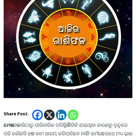
Share Post:
ମେଷ
:-ଗତକାଲିଠାରୁ ପାରିବାରିକ ପରିସ୍ଥିତି ବିଗିଡି ଯାଇଥିବା କାରଣରୁ ଦ୍ୱନ୍ଦ୍ୱରେ
ପଡି କୌଣସି ନୂତନ କାମ ଆରମ୍ଭ କରିପାରିବେ ନାହିଁ। କର୍ମକ୍ଷେତ୍ରରେ ମଧ୍ୟ ଭୁଲ୍‌