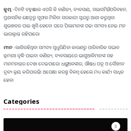
କୁମ୍ଭ
:-ଦିନଟି ବହୁତ ଭଲ ଏପରି କି ବାଣିଜ୍ୟ, ବ୍ୟବସାୟ, ସଭାସମିତି, ପରିବହନ,
ପ୍ରଶାସନିକ କ୍ଷେତ୍ରରୁ ସୁଫଳ ମିଳିବ। ସରକାରୀ ସ୍ତରରୁ ଆଶା କରୁଥିବା
ଶୁଭଖବର ପାଇ ଖୁସି ହେବେ। ଘରେ ପିଲାମାନଙ୍କ ପଢା ସମସ୍ୟା ନେଇ ମନ
ଭାରାକ୍ରାନ୍ତ ରହିପାରେ।
ମୀନ
:-ଲାଗିରହିଥିବା ସମସ୍ୟା ସୁଧୁରିଯିବା କାରଣରୁ ପାରିବାରିକ ସଦ୍ଭାବ
କ୍ରମଶଃ ବୃଦ୍ଧି ପାଇବ। ବାଣିଜ୍ୟ, ବ୍ୟବସାୟରେ ଭାଗୁଆଳିମାନଙ୍କ ସହ
ମାନମନାନ୍ତର ଦେଖା ଦେଇପାରେ। ଧାତୁ, ଅଳଙ୍କାର, ଔଷଧ ପତ୍ର ଓ ସୌଖୀନ
ଦ୍ରବ୍ୟ କ୍ରୟ କରିପାରନ୍ତି। ଅପେକ୍ଷା କରନ୍ତୁ ବିଳମ୍ବ ହେଲେ ମଧ୍ୟ କାର୍ଯ୍ୟ ସାଧିତ
ହେବ।
Categories
Uncategorized