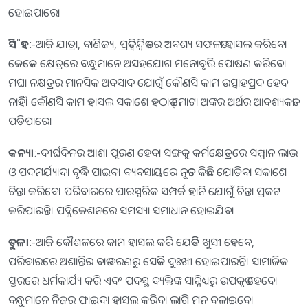
ହୋଇପାରେ।
ସି˚ହ
:-ଆଜି ଯାତ୍ରା, ବାଣିଜ୍ୟ, ପ୍ରତିଦ୍ୱନ୍ଦ୍ୱିତାରେ ଅବଶ୍ୟ ସଫଳତା ହାସଲ କରିବେ।
କେତେକ କ୍ଷେତ୍ରରେ ବନ୍ଧୁମାନେ ଅସହଯୋଗ ମନୋବୃତ୍ତି ପୋଷଣ କରିବେ।
ମଘା ନକ୍ଷତ୍ରର ମାନସିକ ଅବସାଦ ଯୋଗୁଁ କୌଣସି କାମ ଉତ୍ସାହପ୍ରଦ ହେବ
ନାହିଁ। କୌଣସି କାମ ହାସଲ ସକାଶେ ହଠାତ୍‌ ମୋଟା ଅଙ୍କର ଅର୍ଥର ଆବଶ୍ୟକତା
ପଡିପାରେ।
କନ୍ୟା
:-ଦୀର୍ଘଦିନର ଆଶା ପୂରଣ ହେବା ସଙ୍ଗକୁ କର୍ମକ୍ଷେତ୍ରରେ ସମ୍ମାନ ଲାଭ
ଓ ପଦମର୍ଯ୍ୟାଦା ବୃଦ୍ଧି ପାଇବ। ବ୍ୟବସାୟରେ ନୂତନ କିଛି ଯୋଡିବା ସକାଶେ
ଚିନ୍ତା କରିବେ। ପରିବାରରେ ପାରସ୍ପରିକ ସମ୍ପର୍କ ହାନି ଯୋଗୁଁ ଚିନ୍ତା ପ୍ରକଟ
କରିପାରନ୍ତି। ପବ୍ଲିକେଶନରେ ସମସ୍ୟା ସମାଧାନ ହୋଇଯିବ।
ତୁଳା
:-ଆଜି କୌଶଳରେ କାମ ହାସଲ କରି ଯେତିକି ଖୁସୀ ହେବେ,
ପରିବାରରେ ଅଶାନ୍ତିର ବାତାବରଣରୁ ସେତିକି ଦୁଃଖୀ ହୋଇପାରନ୍ତି। ସାମାଜିକ
ସ୍ତରରେ ଧର୍ମକାର୍ଯ୍ୟ କରି ଏବଂ ପଦସ୍ଥ ବ୍ୟକ୍ତିଙ୍କ ସାନ୍ନିଧ୍ୟରୁ ଉପକୃତ ହେବେ।
ବନ୍ଧୁମାନେ ନିଜର ଫାଇଦା ହାସଲ କରିବା ଲାଗି ମନ ବଳାଇବେ।