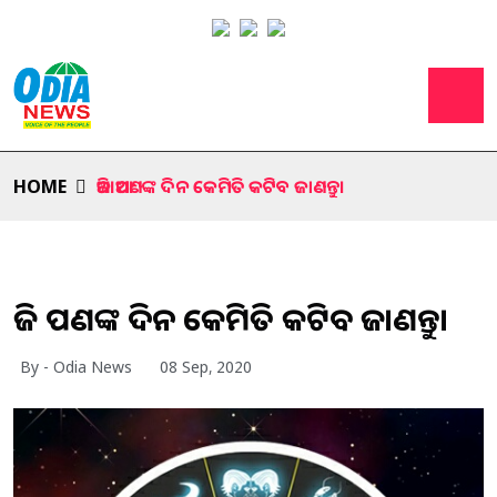
HOME
ଆଜି ଆପଣଙ୍କ ଦିନ କେମିତି କଟିବ ଜାଣନ୍ତୁ।
ଆଜି ଆପଣଙ୍କ ଦିନ କେମିତି କଟିବ ଜାଣନ୍ତୁ।
By - Odia News
08 Sep, 2020