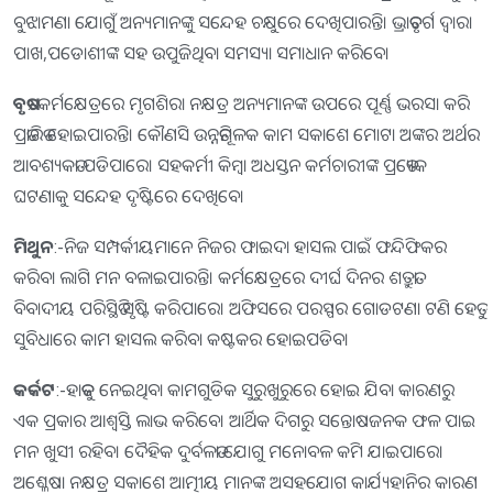
ବୁଝାମଣା ଯୋଗୁଁ ଅନ୍ୟମାନଙ୍କୁ ସନ୍ଦେହ ଚକ୍ଷୁରେ ଦେଖିପାରନ୍ତି। ଭ୍ରାତୃବର୍ଗ ଦ୍ୱାରା
ପାଖ,ପଡୋଶୀଙ୍କ ସହ ଉପୁଜିଥିବା ସମସ୍ୟା ସମାଧାନ କରିବେ।
ବୃଷ
:-କର୍ମକ୍ଷେତ୍ରରେ ମୃଗଶିରା ନକ୍ଷତ୍ର ଅନ୍ୟମାନଙ୍କ ଉପରେ ପୂର୍ଣ୍ଣ ଭରସା କରି
ପ୍ରତାରିତ ହୋଇପାରନ୍ତି। କୌଣସି ଉନ୍ନତିମୂଳକ କାମ ସକାଶେ ମୋଟା ଅଙ୍କର ଅର୍ଥର
ଆବଶ୍ୟକତା ପଡିପାରେ। ସହକର୍ମୀ କିମ୍ବା ଅଧସ୍ତନ କର୍ମଚାରୀଙ୍କ ପ୍ରତ୍ୟେକ
ଘଟଣାକୁ ସନ୍ଦେହ ଦୃଷ୍ଟିରେ ଦେଖିବେ।
ମିଥୁନ
:-ନିଜ ସମ୍ପର୍କୀୟମାନେ ନିଜର ଫାଇଦା ହାସଲ ପାଇଁ ଫନ୍ଦିଫିକର
କରିବା ଲାଗି ମନ ବଳାଇପାରନ୍ତି। କର୍ମକ୍ଷେତ୍ରରେ ଦୀର୍ଘ ଦିନର ଶତ୍ରୁତା
ବିବାଦୀୟ ପରିସ୍ଥିତି ସୃଷ୍ଟି କରିପାରେ। ଅଫିସରେ ପରସ୍ପର ଗୋଡଟଣା ଟଣି ହେତୁ
ସୁବିଧାରେ କାମ ହାସଲ କରିବା କଷ୍ଟକର ହୋଇପଡିବ।
କର୍କଟ
:-ହାତକୁ ନେଇଥିବା କାମଗୁଡିକ ସୁରୁଖୁରୁରେ ହୋଇ ଯିବା କାରଣରୁ
ଏକ ପ୍ରକାର ଆଶ୍ୱସ୍ତି ଲାଭ କରିବେ। ଆର୍ଥିକ ଦିଗରୁ ସନ୍ତୋଷଜନକ ଫଳ ପାଇ
ମନ ଖୁସୀ ରହିବ। ଦୈହିକ ଦୁର୍ବଳତା ଯୋଗୁ ମନୋବଳ କମି ଯାଇପାରେ।
ଅଶ୍ଳେଷା ନକ୍ଷତ୍ର ସକାଶେ ଆତ୍ମୀୟ ମାନଙ୍କ ଅସହଯୋଗ କାର୍ଯ୍ୟହାନିର କାରଣ