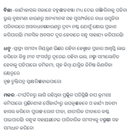
ବିଛା
:-କାର୍ଯ୍ୟହାସଲ ସକାଶେ ବହୁତ ଝଡଝଞ୍ଜା ମଧ୍ୟ ଦେଇ ଗତି କରିବାକୁ ପଡିବ।
ଭୁଲ୍‌ ବୁଝାମଣା କାରଣରୁ ଅନ୍ୟମାନଙ୍କ ସହ ସୁସମ୍ପର୍କରେ ବାଧା ଉପୁଜିବ।
ପରିବାରରେ ଅସାବଧାନତା କାରଣରୁ ଦ୍ରବ୍ୟ ନଷ୍ଟ ଯୋଗୁଁ କ୍ଷୋଭ ପ୍ରକାଶ
କରିପାରନ୍ତି। ମାନସିକ ଅବସାଦ ଦୂର ହେବାରେ ବନ୍ଧୁ ସାହାଯ୍ୟ କରିପାରନ୍ତି।
ଧନୁ
:-ସ୍ବାସ୍ଥ୍ୟ ସମସ୍ୟା ନିୟନ୍ତ୍ରଣ ଭିତରେ ରହିବା ହେତୁ ଏକ ପ୍ରକାର ଆଶ୍ୱସ୍ତି ଲାଭ
କରିବେ। କିନ୍ତୁ ନୀଚ ସଂସର୍ଗରୁ ଦୂରେଇ ରହିବା ଭଲ, ନତୁବା ସମାଲୋଚିତ
ହେବାକୁ ପଡିପାରେ। ଜମିଜମା, ଗୃହ କିମ୍ବା ଯାନ୍ତ୍ରିକ ଜିନିଷ କିଣାବିକା
କ୍ଷେତ୍ରରେ
ନୂତନ ଚୁକ୍ତିପତ୍ର ସ୍ବାକ୍ଷରିତ ହୋଇପାରେ।
ମକର
:-ଦୀର୍ଘଦିନରୁ ଲାଗି ରହିଥିବା ପ୍ରତିକୂଳ ପରିସ୍ଥିତିର ଚାପ କ୍ରମଶଃ
କମିପାରେ। ପ୍ରତିବେଶୀଙ୍କ ସୌହାର୍ଦ୍ଦ୍ୟରୁ ଉପକୃତ ହେବେ ଓ କାର୍ଯ୍ୟ ଅବଶ୍ୟ
ହାସଲ କରିବେ। ପୁରାତନ ରୋଗ ପୀଡା, ଶାରୀରିକ ପୀଡାରେ କଷ୍ଟ
ପାଇପାରନ୍ତି। ବନ୍ଧୁଙ୍କ ସହାୟତା ନେଇ ପାରିବାରିକ ସମସ୍ୟାକୁ ଚତୁରତାର ସହ
ସମାଧାନ କରିବେ।