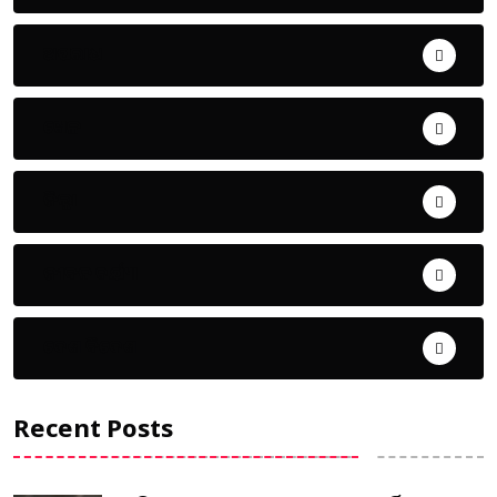
ଅପରାଧ
ଖେଳ
ଜିଲ୍ଲା
ଜୀବନ ଚର୍ଯ୍ୟା
ଦେଶ ବିଦେଶ
Recent Posts