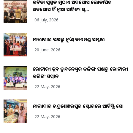
କବିତା ପୁସ୍ତକ ମୁଠାଏ ଅବସୋସ ଲୋକାର୍ପିତ
ଅବସୋସ ହିଁ ନୂଆ ସାହିତ୍ୟ ସୃଷ...
06 July, 2026
ମାଲାବାର ପକ୍ଷରୁ ନୁଓ୍ବା ଡାଏମଣ୍ଡ ସମ୍ଭାର
20 June, 2026
ରୋଟାରୀ କ୍ଲବ ଭୁବନେଶ୍ୱର କଳିଙ୍ଗ ପକ୍ଷରୁ ରୋଟାରୀ
କଳିଙ୍ଗ ସମ୍ମାନ
22 May, 2026
ମାଲାବାର ଚନ୍ଦ୍ରଶେଖରପୁର ଷ୍ଟୋରରେ ଆର୍ଟିଷ୍ଟ୍ରି ସୋ
22 May, 2026