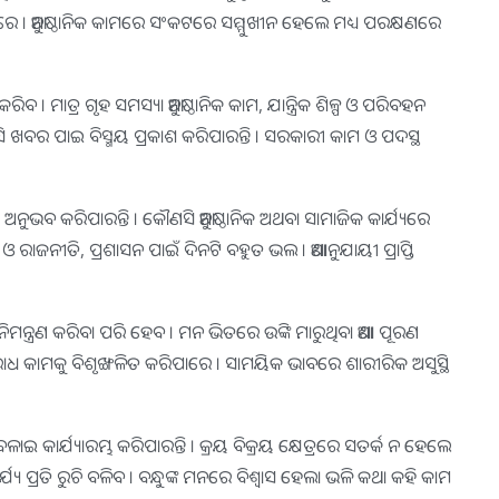
ବଢିପାରେ । ଆନୁଷ୍ଠାନିକ କାମରେ ସଂକଟରେ ସମ୍ମୁଖୀନ ହେଲେ ମଧ୍ୟ ପରକ୍ଷଣରେ
ରିବ । ମାତ୍ର ଗୃହ ସମସ୍ୟା ଆନୁଷ୍ଠାନିକ କାମ, ଯାନ୍ତ୍ରିକ ଶିଳ୍ପ ଓ ପରିବହନ
ଣସି ଖବର ପାଇ ବିସ୍ମୟ ପ୍ରକାଶ କରିପାରନ୍ତି । ସରକାରୀ କାମ ଓ ପଦସ୍ଥ
ଟ ଅନୁଭବ କରିପାରନ୍ତି । କୌଣସି ଆନୁଷ୍ଠାନିକ ଅଥବା ସାମାଜିକ କାର୍ଯ୍ୟରେ
ଓ ରାଜନୀତି, ପ୍ରଶାସନ ପାଇଁ ଦିନଟି ବହୁତ ଭଲ । ଆଶାନୁଯାୟୀ ପ୍ରାପ୍ତି
ିମନ୍ତ୍ରଣ କରିବା ପରି ହେବ । ମନ ଭିତରେ ଉଙ୍କି ମାରୁଥିବା ଆଶା ପୂରଣ
ିରୋଧ କାମକୁ ବିଶୃଙ୍ଖଳିତ କରିପାରେ । ସାମୟିକ ଭାବରେ ଶାରୀରିକ ଅସୁସ୍ଥି
ର୍ଯ୍ୟାରମ୍ଭ କରିପାରନ୍ତି । କ୍ରୟ ବିକ୍ରୟ କ୍ଷେତ୍ରରେ ସତର୍କ ନ ହେଲେ
ଯ୍ୟ ପ୍ରତି ରୁଚି ବଳିବ । ବନ୍ଧୁଙ୍କ ମନରେ ବିଶ୍ୱାସ ହେଲା ଭଳି କଥା କହି କାମ