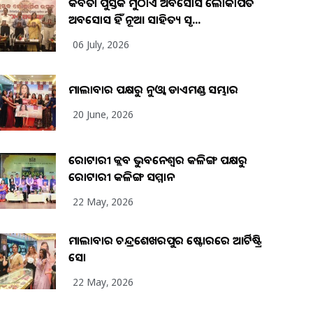
କବିତା ପୁସ୍ତକ ମୁଠାଏ ଅବସୋସ ଲୋକାର୍ପିତ
ଅବସୋସ ହିଁ ନୂଆ ସାହିତ୍ୟ ସୃଷ...
06 July, 2026
ମାଲାବାର ପକ୍ଷରୁ ନୁଓ୍ବା ଡାଏମଣ୍ଡ ସମ୍ଭାର
20 June, 2026
ରୋଟାରୀ କ୍ଲବ ଭୁବନେଶ୍ୱର କଳିଙ୍ଗ ପକ୍ଷରୁ
ରୋଟାରୀ କଳିଙ୍ଗ ସମ୍ମାନ
22 May, 2026
ମାଲାବାର ଚନ୍ଦ୍ରଶେଖରପୁର ଷ୍ଟୋରରେ ଆର୍ଟିଷ୍ଟ୍ରି
ସୋ
22 May, 2026