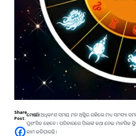
Share
ମେଷ
:-ଆଜି ଅଧିକାଂଶ ସମୟ ମନ ଅସ୍ଥିର ରହିଲେ ମଧ୍ୟ ସମସ୍ୟା ସମାଧ
Post:
ପ୍ରଶଂସିତ ହେବେ । ପରିବାରରେ ପିଲାଙ୍କ କଥା ନେଇ ମାନସିକ ସ୍ଥିତ
କାମ କରିପାରନ୍ତି ।