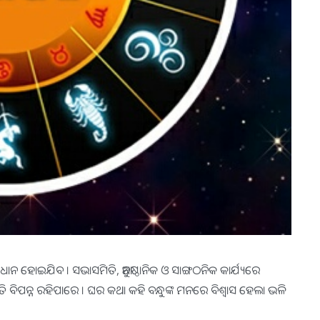
ାନ ହୋଇଯିବ । ସଭାସମିତି, ଆନୁଷ୍ଠାନିକ ଓ ସାଙ୍ଗଠନିକ କାର୍ଯ୍ୟରେ
ି ବିପନ୍ନ ରହିପାରେ । ଘର କଥା କହି ବନ୍ଧୁଙ୍କ ମନରେ ବିଶ୍ୱାସ ହେଲା ଭଳି