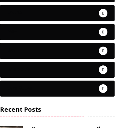
ଅପରାଧ
ଖେଳ
ଜିଲ୍ଲା
ଜୀବନ ଚର୍ଯ୍ୟା
ଦେଶ ବିଦେଶ
Recent Posts