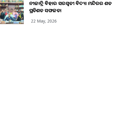
ନୀଳାଦ୍ରି ବିହାର ସରସ୍ୱତୀ ବିଦ୍ୟା ମନ୍ଦିରର ଶତ
ପ୍ରତିଶତ ସଫଳତା
22 May, 2026