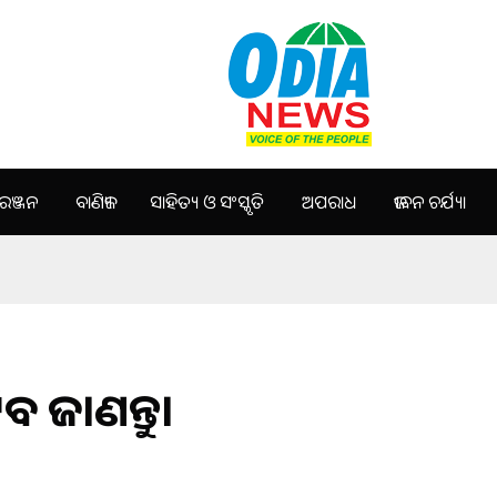
ଞ୍ଜନ
ବାଣିଜ୍ୟ
ସାହିତ୍ୟ ଓ ସଂସ୍କୃତି
ଅପରାଧ
ଜୀବନ ଚର୍ଯ୍ୟା
ବ ଜାଣନ୍ତୁ।