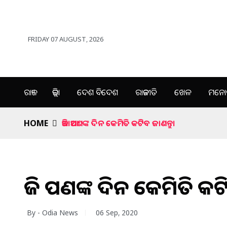
FRIDAY 07 AUGUST, 2026
ରାଜ୍ୟ
ଜିଲ୍ଲା
ଦେଶ ବିଦେଶ
ରାଜନୀତି
ଖେଳ
ମନୋର
HOME
ଆଜି ଆପଣଙ୍କ ଦିନ କେମିତି କଟିବ ଜାଣନ୍ତୁ।
ଆଜି ଆପଣଙ୍କ ଦିନ କେମିତି କଟି
By - Odia News
06 Sep, 2020