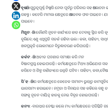
ବୃଷ
:-ଆଜି ଗୁରୁତ୍ୱପୂର୍ଣ୍ଣ ନିଷ୍ପତ୍ତି ନେବା ପୂର୍ବରୁ ପରିବାର ସହ 
ରହନ୍ତୁ । କଚେରି ମାମଲା କ୍ଷେତ୍ରରେ ଆଶାଜନକ ଫଳ ପାଇବେ । ଯାନ୍ତ
ପାଇବେ ।
ମିଥୁନ
:-ଆଜି କୌଣସି ନୂତନ କାର୍ଯ୍ୟରେ ହାତ ଦେବାକୁ ସ୍ଥିର କରି କ
ବୁଲିବେ,ଏଣୁ ଏଥିପ୍ରତି ସତର୍କ ରହିବା ଭଲ । କଳା, ସାହିତ୍ୟ, ସାମ୍ବ
ଖଳପ୍ରକୃତି ଲୋକମାନେ ବିରୁଦ୍ଧାଚରଣ କରିପାରନ୍ତି ।
କର୍କଟ
:-ଆଜି ଅତୀତ ଘଟଣାର ସମୀକ୍ଷା କରି ମନ
ବିଷାଦଗ୍ରସ୍ତ ହୋଇପାରନ୍ତି । କର୍ମକ୍ଷେତ୍ରରେ ମିଥ୍ୟା ଅଭିଯୋଗ 
କରିବେ ଓ ଶିଳ୍ପ ବାଣିଜ୍ୟରେ ଉନ୍ନତି ଘଟିବ । ସାହିତ୍ୟ, କଳା,ବୈଷୟ
ସି˚ହ
:-ଆଜିର କର୍ମକ୍ଷେତ୍ରରେ କେତେକ ସାମାନ୍ୟ ଭୁଲ୍‌ରୁ କାମଗୁଡ
ଭାରସାମ୍ୟ ହରାଇବେ । ନମ୍ରତା ଓ ବିନୟର ସହ କହିଲେ ବନ୍ଧୁ ତାହ
ସଙ୍ଗକୁ ନୂତନ ଦାୟିତ୍ୱ ହାତକୁ ନେଇ ବିବ୍ରତ ହୋଇପାରନ୍ତି ।
କନ୍ୟା
:-ବାରମ୍ବାର ଚେଷ୍ଟା କଲେ ମଧ୍ୟ କର୍ମକ୍ଷେତ୍ରରେ ପରିସ୍ଥିତି ଗ