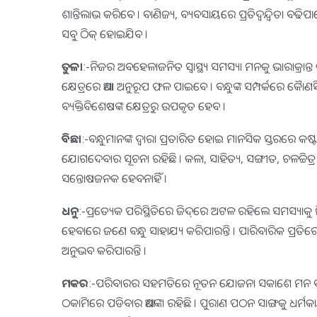
ଶାନ୍ତିଲାଭ କରିବେ । ବାଣିଜ୍ୟ, ବ୍ୟବସାୟରେ ପ୍ରତିଦ୍ୱନ୍ଦ୍ୱିତା 
ସବୁ ଠିକ୍‌ ହୋଇଯିବ ।
ତୁଳା
:-ନିଜର ଅବହେଳାଜନିତ ସ୍ବାସ୍ଥ୍ୟ ସମସ୍ୟା ମନକୁ ଭାରାକ୍ରାନ୍ତ କ
କ୍ଷେତ୍ରରେ ଆଶା ଅନୁରୂପ ଫଳ ପାଇବେ । ବନ୍ଧୁଙ୍କ ସମ୍ପର୍କରେ କାୈ
ବ୍ୟକ୍ତିବିଶେଷଙ୍କ କ୍ଷେତ୍ରରୁ ଉପକୃତ ହେବ ।
ବିଛା
:-ବନ୍ଧୁମାନଙ୍କ ଦ୍ୱାରା ପ୍ରତାରିତ ହୋଇ ମାନସିକ ସ୍ତରରେ କଷ୍
ଯୋଗଦେବାର ସୂଚନା ରହିଛି । କଳା, ସାହିତ୍ୟ, ସଙ୍ଗୀତ, ଚଳଚ୍ଚିତ୍ର 
ସନ୍ତୋଷଜନକ ହେବନାହିଁ ।
ଧନୁ
:-ପ୍ରତ୍ୟେକ ପରିସ୍ଥିତିରେ ଜିଦ୍‌ରେ ଅଟଳ ରହିଲେ ସମସ୍ୟାକୁ ନ
ହେବାରେ ଜଣେ ବନ୍ଧୁ ସାହାଯ୍ୟ କରିପାରନ୍ତି । ପାରିବାରିକ ପ୍ରତ
ଅନୁଭବ କରିପାରନ୍ତି ।
ମକର
:-ପରିବାରର ସହମତିରେ ନୂତନ ଯୋଜନା ସକାଶେ ମନ ବଳାଇ କା
ଠକାମିରେ ପଡିବାର ଆଶଙ୍କା ରହିଛି । ପୁରାଣ ପଠନ ସାଙ୍ଗକୁ ଧର୍ମକାର୍