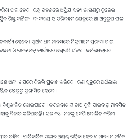
ଆଲୋଚନା କରିବା ଭଲ ହେବ । ବନ୍ଧୁ ଗହଣରେ ଅପ୍ରିୟ ସତ୍ୟ ଭାଷଣରୁ ଦୂରେଇ
୍ରିକ ଶିଳ୍ପ,ବାଣିଜ୍ୟ, ବ୍ୟବସାୟ ଓ ପରିବହନ କ୍ଷେତ୍ରରେ ଆଶା ଅନୁରୂପ ଫଳ
ୃତକାର୍ଯ୍ୟ ହେବେ । ସ୍ବାର୍ଥସାଧନ ମାନସରେ ମିତ୍ରମାନେ ପ୍ରଶଂସା ଗାଇ
ାଦିକତା ଓ ରଚନାମତ୍କ କାର୍ଯ୍ୟରେ ଅଗ୍ରଗତି ଘଟିବ । କର୍ମକ୍ଷେତ୍ରରେ
ସକାଶେ ଅନ୍ୟ ଉପରେ ବିରକ୍ତି ପ୍ରକାଶ କରିବେ । ଋଣ ସୂତ୍ରରେ ଅର୍ଥଲାଭ
ିକ କ୍ଷେତ୍ରରୁ ପ୍ରଶଂସିତ ହେବେ ।
ିକ ବିଶୃଙ୍ଖଳିତ ହୋଇପାରେ । କରଜଦାତାଙ୍କ ଚାପ ବୃଦ୍ଧି ପାଇବାରୁ ମାନସିକ
ାକୁ ବିଚାର କରିପାରନ୍ତି । ଘର କଥା ମନକୁ ବେଶି ଆନ୍ଦୋଳିତ କରିବା
ମ୍ଭୀର ରହିବ । ପାରିବାରିିକ ସଦ୍ଭାବ ଅକ୍ଷୁଣ୍ଣ ରହିବା ହେତୁ ସାମାନ୍ୟ ମାନସିକ