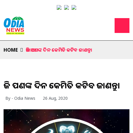
HOME
ଆଜି ଆପଣଙ୍କ ଦିନ କେମିତି କଟିବ ଜାଣନ୍ତୁ।
ଆଜି ଆପଣଙ୍କ ଦିନ କେମିତି କଟିବ ଜାଣନ୍ତୁ।
By - Odia News
26 Aug, 2020