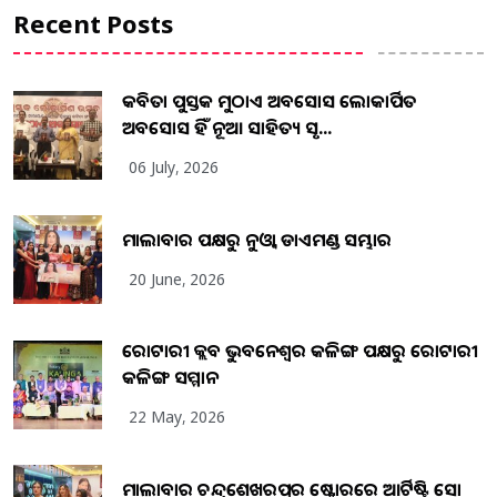
Recent Posts
କବିତା ପୁସ୍ତକ ମୁଠାଏ ଅବସୋସ ଲୋକାର୍ପିତ
ଅବସୋସ ହିଁ ନୂଆ ସାହିତ୍ୟ ସୃଷ...
06 July, 2026
ମାଲାବାର ପକ୍ଷରୁ ନୁଓ୍ବା ଡାଏମଣ୍ଡ ସମ୍ଭାର
20 June, 2026
ରୋଟାରୀ କ୍ଲବ ଭୁବନେଶ୍ୱର କଳିଙ୍ଗ ପକ୍ଷରୁ ରୋଟାରୀ
କଳିଙ୍ଗ ସମ୍ମାନ
22 May, 2026
ମାଲାବାର ଚନ୍ଦ୍ରଶେଖରପୁର ଷ୍ଟୋରରେ ଆର୍ଟିଷ୍ଟ୍ରି ସୋ