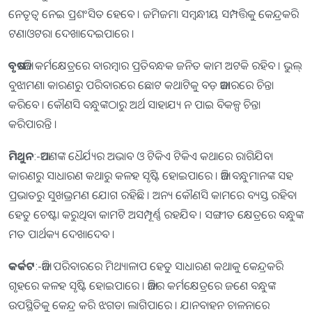
ନେତୃତ୍ୱ ନେଇ ପ୍ରଶଂସିତ ହେବେ । ଜମିଜମା ସମ୍ବନ୍ଧୀୟ ସମ୍ପତ୍ତିକୁ କେନ୍ଦ୍ରକରି
ଟଣାଓଟରା ଦେଖାଦେଇପାରେ ।
ବୃଷ
:-ଆଜି କର୍ମକ୍ଷେତ୍ରରେ ବାରମ୍ବାର ପ୍ରତିବନ୍ଧକ ଜନିତ କାମ ଅଟକି ରହିବ । ଭୁଲ୍‌
ବୁଝାମଣା କାରଣରୁ ପରିବାରରେ ଛୋଟ କଥାଟିକୁ ବଡ଼ ଆକାରରେ ଚିନ୍ତା
କରିବେ । କୌଣସି ବନ୍ଧୁଙ୍କଠାରୁ ଅର୍ଥ ସାହାଯ୍ୟ ନ ପାଇ ବିକଳ୍ପ ଚିନ୍ତା
କରିପାରନ୍ତି ।
ମିଥୁନ
:-ଆପଣଙ୍କ ଧୈର୍ଯ୍ୟର ଅଭାବ ଓ ଟିକିଏ ଟିକିଏ କଥାରେ ରାଗିଯିବା
କାରଣରୁ ସାଧାରଣ କଥାରୁ କଳହ ସୃଷ୍ଟି ହୋଇପାରେ । ଆଜି ବନ୍ଧୁମାନଙ୍କ ସହ
ପ୍ରଭାତରୁ ସୁଖଭ୍ରମଣ ଯୋଗ ରହିଛି । ଅନ୍ୟ କୌଣସି କାମରେ ବ୍ୟସ୍ତ ରହିବା
ହେତୁ ଚେଷ୍ଟା କରୁଥିବା କାମଟି ଅସମ୍ପୂର୍ଣ୍ଣ ରହଯିବ । ସଙ୍ଗୀତ କ୍ଷେତ୍ରରେ ବନ୍ଧୁଙ୍କ
ମତ ପାର୍ଥକ୍ୟ ଦେଖାଦେବ ।
କର୍କଟ
:-ଆଜି ପରିବାରରେ ମିଥ୍ୟାଳାପ ହେତୁ ସାଧାରଣ କଥାକୁ କେନ୍ଦ୍ରକରି
ଗୃହରେ କଳହ ସୃଷ୍ଟି ହୋଇପାରେ । ଆଜିର କର୍ମକ୍ଷେତ୍ରରେ ଜଣେ ବନ୍ଧୁଙ୍କ
ଉପସ୍ଥିତିକୁ କେନ୍ଦ୍ର କରି ଝଗଡା ଲାଗିପାରେ । ଯାନବାହନ ଚାଳନାରେ