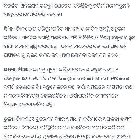
ସତର୍କତା ଅବଲମ୍ବନ କରନ୍ତୁ । ଯେତେଟା ପରିସ୍ଥିତିକୁ ଜଟିଳ ମନେକରୁଛନ୍ତି
ବାସ୍ତବରେ ସେପରି କିଛି ହେବନି ।
ସି˚ହ
:-ଆଜି କଠୋର ପରିଶ୍ରମଜନିତ ସାମାନ୍ୟ ଶାରୀରିକ ଅସୁସ୍ଥି ଅନୁଭବ
କରିବେ । ମାନସିକ ଅଶାନ୍ତି ଥିଲେ ମଧ୍ୟ ଅତି ପରିଚିତ ଓ ବିଶ୍ୱସ୍ତ ବନ୍ଧୁଙ୍କ ସାନ୍ତ୍ବନା
ବାଣୀ ମନରେ ଆଶ୍ୱସ୍ତି ଭରିପାରେ । କରଜ ମାଧ୍ୟମରେ ଟଙ୍କା ଯୋଗାଡ କରି
ଆବଶ୍ୟକତାକୁ ପୂରଣ କରିପାରନ୍ତି । ଆଜିର ଆଲୋଚନା ସରଗରମ ରହିବ ।
କନ୍ୟା
:-ଆଜି ଆବଶ୍ୟକତାକୁ ପୂରଣ କରିବା କ୍ଷେତ୍ରରେ ବନ୍ଧୁଙ୍କ ଅବଦାନ
ଅବିସ୍ମରଣୀୟ ରହିବ । ସାମାନ୍ୟ ବିଳମ୍ବରେ ହେଲେ ମଧ୍ୟ ଲକ୍ଷ୍ୟହାସଲରେ
ସମର୍ଥ ହୋଇପାରନ୍ତି । ବନ୍ଧୁମେଳରେ କଥାବାର୍ତ୍ତା ସମୟରେ ସଂଯମତା ରକ୍ଷା
ନ କଲେ ବିବାଦଗ୍ରସ୍ତ ହୋଇପଡିବେ । ଈର୍ଷାପର ନିଜ ଲୋକମାନେ
ବିଶ୍ୱାସଘାତକତା କରିପାରନ୍ତି ।
ତୁଳା
:-ଆଜି କର୍ମକ୍ଷେତ୍ରରେ ସମସ୍ୟାର ସମାଧାନ କରିବାରେ ସଫଳତା ହାସଲ
କରିବେ । ବିବାଦୀୟ ପରିସ୍ଥିତିରେ ମଧ୍ୟ ସାହସିକତା ପ୍ରଦର୍ଶନ କରି ଉଚ୍ଚ
ପ୍ରଶଂସିତ ହେବେ । ଯାତ୍ରାକାଳରେ ଜିନିଷପତ୍ର ପ୍ରତି ସତର୍କ ରହନ୍ତୁ, ଅନ୍ୟଥା