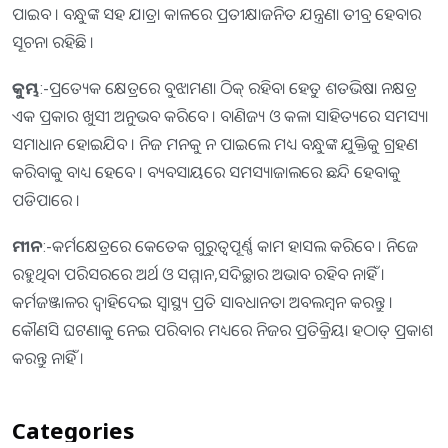
ପାଇବ । ବନ୍ଧୁଙ୍କ ସହ ଯାତ୍ରା କାଳରେ ପ୍ରତୀକ୍ଷାଜନିତ ଯନ୍ତ୍ରଣା ତୀବ୍ର ହେବାର
ସୂଚନା ରହିଛି ।
କୁମ୍ଭ
:-ପ୍ରତ୍ୟେକ କ୍ଷେତ୍ରରେ ବୁଝାମଣା ଠିକ୍‌ ରହିବା ହେତୁ ଶତଭିଷା ନକ୍ଷତ୍ର
ଏକ ପ୍ରକାର ଖୁସୀ ଅନୁଭବ କରିବେ । ବାଣିଜ୍ୟ ଓ କଳା ସାହିତ୍ୟରେ ସମସ୍ୟା
ସମାଧାନ ହୋଇଯିବ । ନିଜ ମନକୁ ନ ପାଇଲେ ମଧ୍ୟ ବନ୍ଧୁଙ୍କ ଯୁକ୍ତିକୁ ଗ୍ରହଣ
କରିବାକୁ ବାଧ୍ୟ ହେବେ । ବ୍ୟବସାୟରେ ସମସ୍ୟାଜାଲରେ ଛନ୍ଦି ହେବାକୁ
ପଡିପାରେ ।
ମୀନ
:-କର୍ମକ୍ଷେତ୍ରରେ କେତେକ ଗୁରୁତ୍ୱପୂର୍ଣ୍ଣ କାମ ହାସଲ କରିବେ । ନିଜେ
ରହୁଥିବା ପରିସରରେ ଅର୍ଥ ଓ ସମ୍ମାନ,ସଦିଚ୍ଛାର ଅଭାବ ରହିବ ନାହିଁ ।
କର୍ମଜଞ୍ଜାଳର ଦ୍ୱାହିଦେଇ ସ୍ବାସ୍ଥ୍ୟ ପ୍ରତି ସାବଧାନତା ଅବଲମ୍ବନ କରନ୍ତୁ ।
କୌଣସି ଘଟଣାକୁ ନେଇ ପରିବାର ମଧ୍ୟରେ ନିଜର ପ୍ରତିକ୍ରିୟା ହଠାତ୍‌ ପ୍ରକାଶ
କରନ୍ତୁ ନାହିଁ ।
Categories