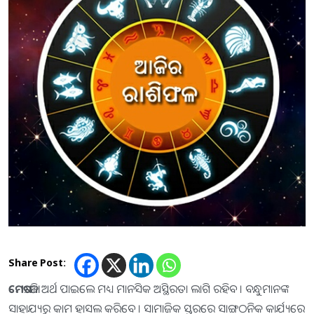
Share Post:
ମେଷ
:-ଆଜି ଅର୍ଥ ପାଇଲେ ମଧ୍ୟ ମାନସିକ ଅସ୍ଥିରତା ଲାଗି ରହିବ । ବନ୍ଧୁମାନଙ୍କ
ସାହାଯ୍ୟରୁ କାମ ହାସଲ କରିବେ । ସାମାଜିକ ସ୍ତରରେ ସାଙ୍ଗଠନିକ କାର୍ଯ୍ୟରେ