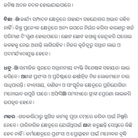
ଜନିଷ ଅଦଳ ବଦଳ ହୋଇଯାଇପାରେ ।
ବିଛା
:-ଆଜି କାର୍ଯ୍ୟ ସମ୍ପାଦନ କ୍ଷେତ୍ରରେ ସାହାଯ୍ୟ ସହଯୋଗର ଅଭାବ ରହିବ
ନାହିଁ । କିନ୍ତୁ ପ୍ରତ୍ୟେକ କ୍ଷେତ୍ରରେ ଅନ୍ୟ ଉପରେ ନିର୍ଭର କରିବା କାରଣରୁ ଖର୍ଚ୍ଚ
ପରିମାଣ ଦି’ଗୁଣା ହୋଇପାରେ । ଛୋଟ ଛୋଟ କଥାକୁ କେନ୍ଦ୍ରକରି ଘରୋଇ
କଳହକୁ ନେଇ ଅଶାନ୍ତି ଲାଗିରହିବ । ନିଜର କୃତିତ୍ୱରୁ ସମ୍ମାନ ଲାଭ ଓ
ପଦମର୍ଯ୍ୟାଦାଯୁକ୍ତ ହେବେ ।
ଧନୁ
:-ଆଜି ସାମାଜିକ ସ୍ତରରେ ସମ୍ମାନନୀୟ ବ୍ୟକ୍ତି ବିଶେଷଙ୍କ ସହାୟତା ଲାଭ
କରିବେ । ଆପଣଙ୍କ ପ୍ରଶଂସା ଓ ପ୍ରତିଷ୍ଠାରେ ଈର୍ଷାନ୍ବିତ ନିଜ ଲୋକମାନେ ଦାଉ
ସାଧିପାରନ୍ତି । ବ୍ୟବସାୟ, ବାଣିଜ୍ୟ ଓ ସାଂସ୍କୃତିକ କ୍ଷେତ୍ରରେ ପ୍ରତିଯୋଗିତା
ମନୋଭାବ ଉପୁଜି ପାରେ । ଅଫିସିଆଲି ସମସ୍ୟାରେ ସ୍ତ୍ରୀଙ୍କ ପ୍ରେରଣା ଲାଭକରି
ଉପକୃତ ହେବେ ।
ମକର
:-ଗତକାଲିଠାରୁ ସ୍ଥଗିତ କାମକୁ ପୂରା ଦମ୍‌ରେ କରିବା ପାଇଁ ନିଷ୍ପତ୍ତି
ନେବେ । ପାରିବାରିକ କ୍ଷେତ୍ରରେ ଯେଉଁଥିପାଇଁ ଆଶଙ୍କା କରୁଛନ୍ତି ସେଥିରେ କିଛି
ହେବ ନାହିଁ । କର୍ମକ୍ଷେତ୍ରରେ ପ୍ରଶଂସା ଓ ପ୍ରୋତ୍ସାହନ ପାଇଁ ମନୋବଳ ବୃଦ୍ଧି