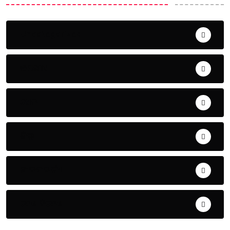
Uncategorized
ଅପରାଧ
ଖେଳ
ଜିଲ୍ଲା
ଜୀବନ ଚର୍ଯ୍ୟା
ଦେଶ ବିଦେଶ