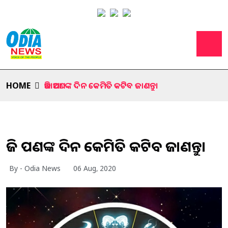
HOME
ଆଜି ଆପଣଙ୍କ ଦିନ କେମିତି କଟିବ ଜାଣନ୍ତୁ।
ଆଜି ଆପଣଙ୍କ ଦିନ କେମିତି କଟିବ ଜାଣନ୍ତୁ।
By - Odia News
06 Aug, 2020