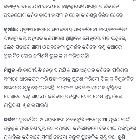
ସକାଳୁ ବାଟରେ ଯିବା ସମୟରେ ବନ୍ଧୁଙ୍କୁ ଭେଟିପାରନ୍ତି। ପାରିବାରିକ
ଅସହଯୋଗ ଜନିତ କାର୍ଯ୍ୟ ହାସଲ ନ ହେବା କାରଣରୁ ଚିନ୍ତିତ ହେବେ।
ବୃଷ
:-ଆଜିର ପ୍ରତ୍ୟୁଷ ଯାତ୍ରାରେ ସଫଳତା ହାସଲ କରିବେ। କାଶ,କଫଜନିତ
ପୀଡ଼ାରୁ କଷ୍ଟ ଅନୁଭବ କରିପାରନ୍ତି। ଆନୁଷ୍ଠାନିକ କ୍ଷେତ୍ରରେ, ମିତ୍ର ବନ୍ଧୁରେ,
ଲେଖାପଢ଼ାରେ ଆଳସ୍ୟ ଓ ଅବହେଳା ପ୍ରଦର୍ଶନ କରିବେ। ବନ୍ଧୁ କଥାରେ
ପ୍ରଭାବିତ ହୋଇ କୌଣସି ଭୁଲ କାମ କରିପାରନ୍ତି।
ମିଥୁନ
:-ଆଜି କାର୍ଯ୍ୟସିଦ୍ଧି ହେତୁ ସାମୟିକ ଆନନ୍ଦ ଅନୁଭବ କରିବେ। ପରିବାର
ସକାଶେ ଧାରକରଜ କରି ଆବଶ୍ୟକତାକୁ ପୂରଣ କରିବେ। ପିଲାଙ୍କ ବିଶୃଙ୍ଖଳିତ
ଆଚରଣରେ କ୍ଷୁବ୍ଧ ହୋଇପାରନ୍ତି। ପ୍ରତ୍ୟେକ ଘଟଣାକୁ ସନ୍ଦେହ ଦୃଷ୍ଟିରେ
ଦେଖିବେ। ବନ୍ଧୁ ସାହାଯ୍ୟ କରିବାର ପ୍ରତିଶ୍ରୁତି ଦେଇ ଶେଷ ମୁହୂର୍ତ୍ତରେ
ନାସ୍ତିବାଣୀ ଶୁଣାଇପାରନ୍ତି।
କର୍କଟ
:-ଦୂରଦର୍ଶିତା ଓ ସହଯୋଗୀ ମନୋବୃତ୍ତି କାରଣରୁ ଆଶା ପୂରଣ ପାଇଁ
ଅନୁକୂଳ ପରିବେଶ ସୃଷ୍ଟି ହୋଇପାରିବ। କର୍ମକ୍ଷେତ୍ରରେ ବିବାଦୀୟ ପରିସ୍ଥିତିର
ମୁକାବିଲା କରିବାରେ ସମର୍ଥ ହେବେ। ବନ୍ଧୁଙ୍କ ପ୍ରହେଳିକାପୂର୍ଣ୍ଣ କଥା ଶୁଣି