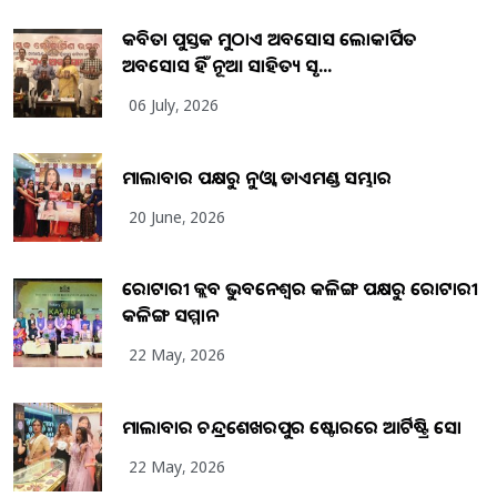
କବିତା ପୁସ୍ତକ ମୁଠାଏ ଅବସୋସ ଲୋକାର୍ପିତ
ଅବସୋସ ହିଁ ନୂଆ ସାହିତ୍ୟ ସୃଷ...
06 July, 2026
ମାଲାବାର ପକ୍ଷରୁ ନୁଓ୍ବା ଡାଏମଣ୍ଡ ସମ୍ଭାର
20 June, 2026
ରୋଟାରୀ କ୍ଲବ ଭୁବନେଶ୍ୱର କଳିଙ୍ଗ ପକ୍ଷରୁ ରୋଟାରୀ
କଳିଙ୍ଗ ସମ୍ମାନ
22 May, 2026
ମାଲାବାର ଚନ୍ଦ୍ରଶେଖରପୁର ଷ୍ଟୋରରେ ଆର୍ଟିଷ୍ଟ୍ରି ସୋ
22 May, 2026