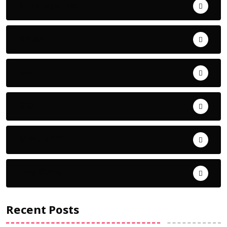
Uncategorized
ଅପରାଧ
ଖେଳ
ଜିଲ୍ଲା
ଜୀବନ ଚର୍ଯ୍ୟା
ଦେଶ ବିଦେଶ
Recent Posts