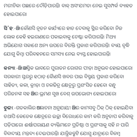
ମରୀଚିକା ପଛରେ ଦୌଡ଼ିପାରନ୍ତି। ବାକ୍‌ ଅସଂଯମତା ନେଇ ସୁସମ୍ପର୍କ ବ୍ୟାହତ
ହୋଇପାରେ।
ସି˚ହ
:-ଆଜି କୌଣସି ନୂତନ କାର୍ଯ୍ୟରେ ହାତ ଦେବାକୁ ସ୍ଥିର କରିବେ। ନିଜ
ଲୋକ କେହି ହଇରାଣରେ ପକାଇବାକୁ ଚେଷ୍ଟା କରିପାରନ୍ତି। ମିଥ୍ୟା
ଅଭିଯୋଗ ସକାଶେ ଅନ୍ୟ ଉପରେ ବିରକ୍ତି ପ୍ରକାଶ କରିପାରନ୍ତି। ବ୍ୟୟ ବୃଦ୍ଧି
ଯୋଗୁ କିମ୍ବା ପରିବହନରେ ସମସ୍ୟା ନେଇ ବ୍ୟସ୍ତ ହୋଇପାରନ୍ତି।
କନ୍ୟା
:-ଆଜି ଆକସ୍ମିକ ଭାବରେ ପୁରାତନ ରୋଗର ପୀଡ଼ା ଅନୁଭବ ହୋଇପାରେ।
ସରକାରୀ ସ୍ତରରୁ ହଠାତ୍‌ କାୈଣସି ଖବର ପାଇ ବିସ୍ମୟ ପ୍ରକାଶ କରିବେ।
ସାହିତ୍ୟ, କଳା, କ୍ରୀଡ଼ା ଓ ଚଳଚ୍ଚିତ୍ର କ୍ଷେତ୍ରରୁ ପ୍ରଶଂସିତ ହେବେ। ବନ୍ଧୁ
ପରିଜନଙ୍କ ସହ ଆଜିର ଭ୍ରମଣ ସୁଖ ବେଶ୍‌ ଉପଭୋଗ୍ୟ ହୋଇପାରେ।
ତୁଳା
:-ଗତକାଲିର ଆଲୋଚନା ଅନୁଯାୟୀ ଆଜିର କାମସବୁ ଠିକ୍‌ ଠିକ୍‌ ହୋଇଯିବ।
ତଥାପି କେତେକ କ୍ଷେତ୍ରରେ ଇଚ୍ଛା ବିରୋଧରେ କାମ କରି ଅନୁତାପ କରିବାକୁ
ପଡ଼ିପାରେ। ଈର୍ଷାପରାୟଣ ବ୍ୟକ୍ତିମାନେ ପ୍ରତିଷ୍ଠା ଓ ପ୍ରଶଂସାକୁ ସହି ନ ପାରି
ବିବାଦୀୟ ମନ୍ତବ୍ୟ ଦେଇପାରନ୍ତି। ଯାନ୍ତ୍ରିକତ୍ରୁଟି ଯୋଗୁ ଯାତ୍ରାରେ ବିଳମ୍ବ