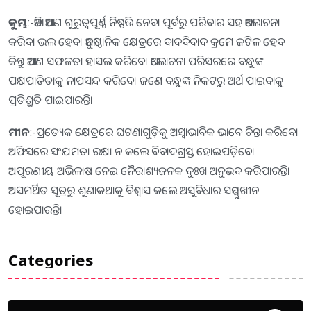
କୁମ୍ଭ
:-ଆଜି ଆପଣ ଗୁରୁତ୍ୱପୂର୍ଣ୍ଣ ନିଷ୍ପତ୍ତି ନେବା ପୂର୍ବରୁ ପରିବାର ସହ ଆଲୋଚନା
କରିବା ଭଲ ହେବ। ଆନୁଷ୍ଠାନିକ କ୍ଷେତ୍ରରେ ବାଦବିବାଦ କ୍ରମେ ଜଟିଳ ହେବ
କିନ୍ତୁ ଆପଣ ସଫଳତା ହାସଲ କରିବେ। ଆଲୋଚନା ପରିସରରେ ବନ୍ଧୁଙ୍କ
ପକ୍ଷପାତିତାକୁ ନାପସନ୍ଦ କରିବେ। ଜଣେ ବନ୍ଧୁଙ୍କ ନିକଟରୁ ଅର୍ଥ ପାଇବାକୁ
ପ୍ରତିଶ୍ରୁତି ପାଇପାରନ୍ତି।
ମୀନ
:-ପ୍ରତ୍ୟେକ କ୍ଷେତ୍ରରେ ଘଟଣାଗୁଡ଼ିକୁ ଅସ୍ବାଭାବିକ ଭାବେ ଚିନ୍ତା କରିବେ।
ଅଫିସରେ ସଂଯମତା ରକ୍ଷା ନ କଲେ ବିବାଦଗ୍ରସ୍ତ ହୋଇପଡ଼ିବେ।
ଅପୂରଣୀୟ ଅଭିଳାଷ ନେଇ ନୈରାଶ୍ୟଜନକ ଦୁଃଖ ଅନୁଭବ କରିପାରନ୍ତି।
ଅସମର୍ଥିତ ସୂତ୍ରରୁ ଶୁଣାକଥାକୁ ବିଶ୍ୱାସ କଲେ ଅସୁବିଧାର ସମ୍ମୁଖୀନ
ହୋଇପାରନ୍ତି।
Categories