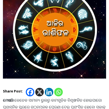
Share Post:
ମେଷ
:-ଆଜି କେତେକ ସାମାନ୍ୟ ଭୁଲରୁ କାମଗୁଡ଼ିକ ବିଶୃଙ୍ଖଳିତ ହୋଇପାରେ।
ପ୍ରଶାସନିକ ସ୍ତରରେ ଗଠନମୂଳକ ପ୍ରେରଣା ଦେଇ ପ୍ରଶଂସିତ ହେବେ। ସକାଳୁ