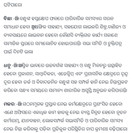
ଘଟିପାରେ।
ବିଛା
:-ଆଜି ବନ୍ଧୁଙ୍କ ହସ୍ତକ୍ଷେପ ଫଳରେ ପାରିବାରିିକ ସମସ୍ୟାର ସରଳ
ସମାଧାନ ହେବ। ଆନୁଷଙ୍ଗିକ ସାହାଯ୍ୟ, ସହଯୋଗ ଲାଭକରି ଶିଳ୍ପ,ବାଣିଜ୍ୟ ଓ
ବ୍ୟବସାୟରେ ଲାଭବାନ ହେବେ। କୌଣସି ବ୍ୟକ୍ତିଗତ କାର୍ଯ୍ୟ ସକାଶେ
ସାମାଜିକ ସ୍ତରରେ ସମାଲୋଚିତ ହୋଇପାରନ୍ତି। ସଭା ସମିତି ଓ ଚୁକ୍ତିପତ୍ର
ପାଇଁ ଦିନଟି ଭଲ।
ଧନୁ
:-ଆଜି ଆକସ୍ମିକ ଭାବରେ ଉଚ୍ଚବର୍ଗଙ୍କ ସାହାଯ୍ୟ ଓ ବନ୍ଧୁ ମିଳନରୁ ଉତ୍ସାହିତ
ହେବେ। ପ୍ରକାଶନ, ସାମ୍ବାଦିକତା, ଏଜେନ୍ସିପ୍‌ ଏବଂ ପ୍ରଶାସନିକ କ୍ଷେତ୍ରରେ ଦ୍ୱନ୍ଦ୍ୱ
ଦୂର ହେବ। ତର୍କ ଓ ବିବାଦଜନିତ ବନ୍ଧୁଙ୍କ ସହ ସମ୍ପର୍କ ହାନି ନେଇ ଚିନ୍ତାପ୍ରକଟ
କରିବେ। ସନ୍ଧ୍ୟା ସମୟରେ ସାମାନ୍ୟ ଶାରୀରିକ ଅସୁସ୍ତି ଅନୁଭବ କରିପାରନ୍ତି।
ମକର
:-ଆଜି ଗଠନମୂଳକ ପ୍ରସ୍ତାବ ନେଇ କର୍ମକ୍ଷେତ୍ରରେ ପ୍ରଶଂସିତ ହେବେ।
ଏଣେ ଅଫିସରେ ଏକାଧିକ କାମ ହାତକୁ ନେଇ ବ୍ୟସ୍ତ ବିବ୍ରତ ହେବେ। ନୂତନ
କର୍ମାରମ୍ଭ, ଯାନବାହନ, ଲୋକସମ୍ପର୍କ ସଭାସମିତି ଓ ପାରିବାରିକ ସମସ୍ୟା
ନେଇ ଚିନ୍ତା କରିବାକୁ ପଡ଼ିବ। ପ୍ରତିକୂଳ ପରିସ୍ଥିତିର ଚାପ କ୍ରମଶଃ ବଢ଼ିପାରେ।