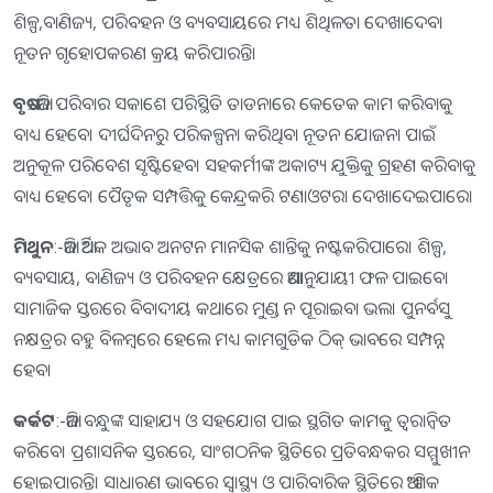
ଶିଳ୍ପ,ବାଣିଜ୍ୟ, ପରିବହନ ଓ ବ୍ୟବସାୟରେ ମଧ୍ୟ ଶିଥିଳତା ଦେଖାଦେବ।
ନୂତନ ଗୃହୋପକରଣ କ୍ରୟ କରିପାରନ୍ତି।
ବୃଷ
:-ଆଜି ପରିବାର ସକାଶେ ପରିସ୍ଥିତି ତାଡନାରେ କେତେକ କାମ କରିବାକୁ
ବାଧ୍ୟ ହେବେ। ଦୀର୍ଘଦିନରୁ ପରିକଳ୍ପନା କରିଥିବା ନୂତନ ଯୋଜନା ପାଇଁ
ଅନୁକୂଳ ପରିବେଶ ସୃଷ୍ଟିହେବ। ସହକର୍ମୀଙ୍କ ଅକାଟ୍ୟ ଯୁକ୍ତିକୁ ଗ୍ରହଣ କରିବାକୁ
ବାଧ୍ୟ ହେବେ। ପୈତୃକ ସମ୍ପତ୍ତିକୁ କେନ୍ଦ୍ରକରି ଟଣାଓଟରା ଦେଖାଦେଇପାରେ।
ମିଥୁନ
:-ଆଜି ଆର୍ଥିକ ଅଭାବ ଅନଟନ ମାନସିକ ଶାନ୍ତିକୁ ନଷ୍ଟକରିପାରେ। ଶିଳ୍ପ,
ବ୍ୟବସାୟ, ବାଣିଜ୍ୟ ଓ ପରିବହନ କ୍ଷେତ୍ରରେ ଆଶାନୁଯାୟୀ ଫଳ ପାଇବେ।
ସାମାଜିକ ସ୍ତରରେ ବିବାଦୀୟ କଥାରେ ମୁଣ୍ଡ ନ ପୂରାଇବା ଭଲ। ପୁନର୍ବସୁ
ନକ୍ଷତ୍ରର ବହୁ ବିଳମ୍ବରେ ହେଲେ ମଧ୍ୟ କାମଗୁଡିକ ଠିକ୍‌ ଭାବରେ ସମ୍ପନ୍ନ
ହେବ।
କର୍କଟ
:-ଆଜି ବନ୍ଧୁଙ୍କ ସାହାଯ୍ୟ ଓ ସହଯୋଗ ପାଇ ସ୍ଥଗିତ କାମକୁ ତ୍ୱରାନ୍ବିତ
କରିବେ। ପ୍ରଶାସନିକ ସ୍ତରରେ, ସାଂଗଠନିକ ସ୍ଥିତିରେ ପ୍ରତିବନ୍ଧକର ସମ୍ମୁଖୀନ
ହୋଇପାରନ୍ତି। ସାଧାରଣ ଭାବରେ ସ୍ବାସ୍ଥ୍ୟ ଓ ପାରିବାରିକ ସ୍ଥିତିରେ ଆଂଶିକ