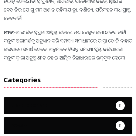
ହଠାତ୍‌ ହୋଇଯିବ। ସ୍ବାସ୍ଥ୍ୟହାନି, ଅର୍ଥାଭାବ, ପଡୋଶୀଙ୍କ କଳହ, ଆତ୍ମୀୟଙ୍କ
ବେଖାତିର ଯୋଗୁ ମନ ଅଶାନ୍ତ ରହିବ।ଯାତ୍ରା, ବାଣିଜ୍ୟ, ପରିବହନ ବାଧାପ୍ରାପ୍ତ
ହେବନାହିଁ।
ମୀନ
:-ଶାରୀରିକ ସୁସ୍ଥତା ଅକ୍ଷୁଣ୍ଣ ରହିଲେ ମଧ୍ୟ ଟେନ୍ସନ ଜମା ଛାଡିବ ନାହିଁ।
ବନ୍ଧୁଙ୍କ ପରାମର୍ଶକୁ ଅନୁଧ୍ୟାନ କରି ସମସ୍ୟା ସମାଧାନରେ ରାସ୍ତା ଖୋଜି ବାହାର
କରିବାରେ ସମର୍ଥ ହେବେ। ଶତ୍ରୁମାନେ ବିଭିନ୍ନ ସମସ୍ୟା ସୃଷ୍ଟି କରିପାରନ୍ତି।
ବନ୍ଧୁଙ୍କ ଦ୍ୱାରା ଅନୁପ୍ରାଣୀତ ହୋଇ ଆଧ୍ୟାତ୍ମିକ ଚିନ୍ତାଧାରାରେ ଉଦ୍‌ବୁଦ୍ଧ ହେବେ।
Categories
Uncategorized
ଅପରାଧ