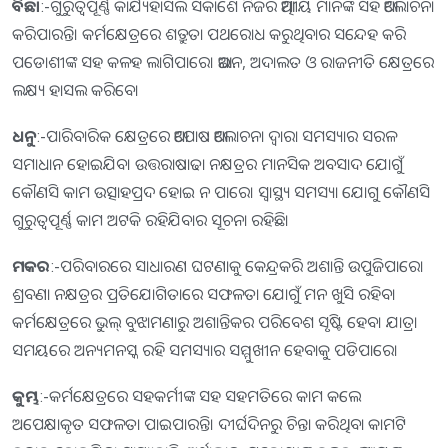
ବିଛା
:-ଗୁରୁତ୍ୱପୂର୍ଣ୍ଣ କାର୍ଯ୍ୟହାସଲ ସକାଶେ ନିଜର ଆତ୍ମୀୟ ମାନଙ୍କ ସହ ଆଲୋଚନା
କରିପାରନ୍ତି। କର୍ମକ୍ଷେତ୍ରରେ ଶତ୍ରୁତା ପଥରୋଧ କରୁଥିବାର ସନ୍ଦେହ କରି
ପଡୋଶୀଙ୍କ ସହ କଳହ ଲାଗିପାରେ। ଆଇନ, ଅଦାଲତ ଓ ରାଜନୀତି କ୍ଷେତ୍ରରେ
ଲକ୍ଷ୍ୟ ହାସଲ କରିବେ।
ଧନୁ
:-ପାରିବାରିକ କ୍ଷେତ୍ରରେ ଆପୋଷ ଆଲୋଚନା ଦ୍ୱାରା ସମସ୍ୟାର ସରଳ
ସମାଧାନ ହୋଇଯିବ। ଉତ୍ତରାଷାଢା ନକ୍ଷତ୍ରର ମାନସିକ ଅବସାଦ ଯୋଗୁଁ
କୌଣସି କାମ ଉତ୍ସାହପ୍ରଦ ହୋଇ ନ ପାରେ। ସ୍ବାସ୍ଥ୍ୟ ସମସ୍ୟା ଯୋଗୁ କୌଣସି
ଗୁରୁତ୍ୱପୂର୍ଣ୍ଣ କାମ ଅଟକି ରହିଯିବାର ସୂଚନା ରହିଛି।
ମକର
:-ପରିବାରରେ ସାଧାରଣ ଘଟଣାକୁ କେନ୍ଦ୍ରକରି ଅଶାନ୍ତି ଉପୁଜିପାରେ।
ଶ୍ରବଣା ନକ୍ଷତ୍ରର ପ୍ରତିଯୋଗିତାରେ ସଫଳତା ଯୋଗୁଁ ମନ ଖୁସି ରହିବ।
କର୍ମକ୍ଷେତ୍ରରେ ଭୁଲ୍‌ ବୁଝାମଣାରୁ ଅଶାନ୍ତିକର ପରିବେଶ ସୃଷ୍ଟି ହେବ। ଯାତ୍ରା
ସମୟରେ ଅନ୍ୟମନସ୍କ ରହି ସମସ୍ୟାର ସମ୍ମୁଖୀନ ହେବାକୁ ପଡିପାରେ।
କୁମ୍ଭ
:-କର୍ମକ୍ଷେତ୍ରରେ ସହକର୍ମୀଙ୍କ ସହ ସହମତିରେ କାମ କଲେ
ଅପେକ୍ଷାକୃତ ସଫଳତା ପାଇପାରନ୍ତି। ଦୀର୍ଘଦିନରୁ ଚିନ୍ତା କରିଥିବା କାମଟି