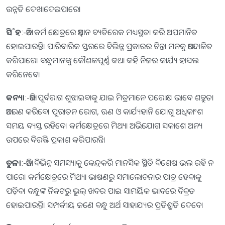
ଉନ୍ନତି ଦେଖାଦେଇପାରେ।
ସି˚ହ
:-ଆଜି କର୍ମ କ୍ଷେତ୍ରରେ ଆହ୍ବାନ ବ୍ୟତିରେକ ମଧ୍ୟସ୍ଥତା କରି ଅପମାନିତ
ହୋଇପାରନ୍ତି। ପାରିବାରିକ ସ୍ତରରେ ବିଭିନ୍ନ ପ୍ରକାରର ଚିନ୍ତା ମନକୁ ଆନ୍ଦୋଳିତ
କରିପାରେ। ବନ୍ଧୁମାନଙ୍କୁ କୌଶଳପୂର୍ଣ୍ଣ କଥା କହି ନିିଜର କାର୍ଯ୍ୟ ହାସଲ
କରିନେବେ।
କନ୍ୟା
:-ଆଜି ପୂର୍ବରାଗ ଶୁଝାଇବାକୁ ଯାଇ ମିତ୍ରମାନେ ପରୋକ୍ଷ ଭାବେ ଶତ୍ରୁତା
ଆଚରଣ କରିବେ। ପୁରାତନ ରୋଗ, ଋଣ ଓ କାର୍ଯ୍ୟହାନି ଯୋଗୁ ଅଧିକାଂଶ
ସମୟ ବ୍ୟସ୍ତ ରହିବେ। କର୍ମକ୍ଷେତ୍ରରେ ମିଥ୍ୟା ଅଭିଯୋଗ ସକାଶେ ଅନ୍ୟ
ଉପରେ ବିରକ୍ତି ପ୍ରକାଶ କରିପାରନ୍ତି।
ତୁଳା
:-ଆଜି ବିଭିନ୍ନ ସମସ୍ୟାକୁ କେନ୍ଦ୍ରକରି ମାନସିକ ସ୍ଥିତି ବିଶେଷ ଭଲ ରହି ନ
ପାରେ। କର୍ମକ୍ଷେତ୍ରରେ ମିଥ୍ୟା ଭାଷଣରୁ ସମାଲୋଚନାର ପାତ୍ର ହେବାକୁ
ପଡ଼ିବ। ବନ୍ଧୁଙ୍କ ନିକଟରୁ ଭୁଲ୍‌ ଖବର ପାଇ ସାମୟିକ ଭାବରେ ବିବ୍ରତ
ହୋଇପାରନ୍ତି। ସମ୍ପର୍କୀୟ ଜଣେ ବନ୍ଧୁ ଅର୍ଥ ସାହାଯ୍ୟର ପ୍ରତିଶ୍ରୁତି ଦେବେ।