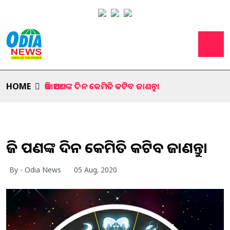
HOME
ଆଜି ଆପଣଙ୍କ ଦିନ କେମିତି କଟିବ ଜାଣନ୍ତୁ।
ଆଜି ଆପଣଙ୍କ ଦିନ କେମିତି କଟିବ ଜାଣନ୍ତୁ।
By - Odia News
05 Aug, 2020