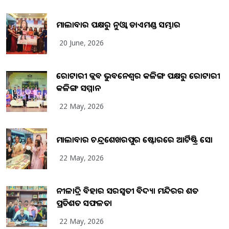
ମାଲାବାର ପକ୍ଷରୁ ନୁଓ୍ବା ଡାଏମଣ୍ଡ ସମ୍ଭାର
20 June, 2026
ରୋଟାରୀ କ୍ଲବ ଭୁବନେଶ୍ୱର କଳିଙ୍ଗ ପକ୍ଷରୁ ରୋଟାରୀ
କଳିଙ୍ଗ ସମ୍ମାନ
22 May, 2026
ମାଲାବାର ଚନ୍ଦ୍ରଶେଖରପୁର ଷ୍ଟୋରରେ ଆର୍ଟିଷ୍ଟ୍ରି ସୋ
22 May, 2026
ନୀଳାଦ୍ରି ବିହାର ସରସ୍ୱତୀ ବିଦ୍ୟା ମନ୍ଦିରର ଶତ
ପ୍ରତିଶତ ସଫଳତା
22 May, 2026