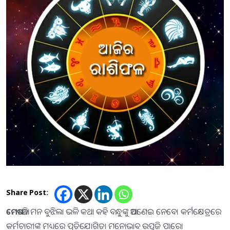
Share Post:
ମେଷ
:-ଆଜି ମନ ବୁଝିଲା ଭଳି କଥା କହି ବନ୍ଧୁଙ୍କୁ ଆପଣେଇ ନେବେ। କର୍ମକ୍ଷେତ୍ରରେ
କର୍ମଚାରୀଙ୍କ ମଧ୍ୟରେ ପ୍ରତିଯୋଗିତା ମନୋଭାବ ଉପୁଜି ପାରେ।