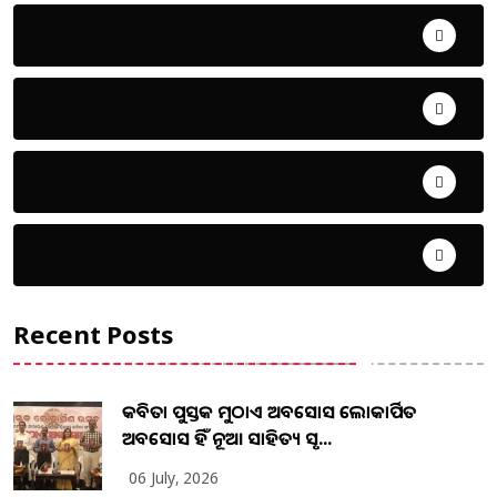
ଖେଳ
ଜିଲ୍ଲା
ଜୀବନ ଚର୍ଯ୍ୟା
ଦେଶ ବିଦେଶ
Recent Posts
କବିତା ପୁସ୍ତକ ମୁଠାଏ ଅବସୋସ ଲୋକାର୍ପିତ
ଅବସୋସ ହିଁ ନୂଆ ସାହିତ୍ୟ ସୃଷ...
06 July, 2026