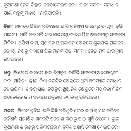
ବୁଝାମଣା ନେଇ ତିକ୍ତତା ଦେଖାଦେଇପାରେ । ସ୍ବାତୀ ସମସ୍ୟା ସମାଧାନ
ପାଇଁ ବନ୍ଧୁଙ୍କୁ ସାହାଯ୍ୟ ମାଗିପାରନ୍ତି ।
ବିଛା
:-କାମରେ କିଛିଟା ପ୍ରତିବନ୍ଧକ ଲାଗି ରହିଥିବା କାରଣରୁ ବ୍ୟସ୍ତତା ବୃଦ୍ଧି
ପାଇବ । ଗାଡି ମରାମତି ଘର ସାଜସଜ୍ଜା,ବ୍ୟବସାୟିକ ଆଲୋଚନାରୁ ସଫଳତା
ମିଳିବ । ଅଫିସ୍‌ କାମ, ପ୍ରଶାସନ ଓ ପ୍ରକାଶନ କ୍ଷେତ୍ରରେ ଶୁଭଫଳ ପାଇବେ ।
ଜ୍ୟେଷ୍ଠା ନକ୍ଷତ୍ର ସକାଶେ ପିଲାମାନଙ୍କ ପଢା ସମସ୍ୟା ନେଇ ମନ ଭାରାକ୍ରାନ୍ତ
ରହିପାରେ ।
ଧନୁ
:-ଆଜି ଯେଉଁ କାମରେ ହାତ ଦିଅନ୍ତୁନା କାହିଁକି ସଫଳତା ଅବଶ୍ୟମ୍ଭାବୀ ।
କଳା, ସାହିତ୍ୟ, କ୍ରୀଡା କିମ୍ବା ଚଳଚ୍ଚିତ୍ର କ୍ଷେତ୍ରରେ ଥିବା ସମସ୍ୟାର ସମାଧାନ
ହୋଇଯିବ । ଉତ୍ତରାଷାଢା ନକ୍ଷତ୍ରର ଆନୁଷ୍ଠାନିକ କ୍ଷେତ୍ରରେ ସଫଳତା ମିଳିବ ।
ଅବହେଳିତ କାମ ସକାଶେ ଅନୁତାପ କରିବାକୁ ପଡିପାରେ ।
ମକର
:-ଆଜି ମନ ବୁଝିଲା ଭଳି କିଛି ପ୍ରତିଶ୍ରୁତି ଦେଇ କାମ ହାସଲ କରିବେ ।
କୌଣସି ପ୍ରତୀକ୍ଷିତ ଖବରଟି ପଡୋଶୀଙ୍କଠାରୁ ପାଇ ଖୁସି ହେବେ । ଭୁଲ୍‌
ବୁଝାମଣା କାରଣରୁ ପରିବାରରେ ମାନସିକ ଅଶାନ୍ତି ଦେଖା ଦେଇପାରେ ।