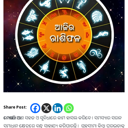
Share Post:
ମେଷ
:-ଆଜି ଆପଣ ସହଜ ଓ ସୁବିଧାରେ କାମ ହାସଲ କରିବେ । ସମସ୍ୟାର ସରଳ
ସମାଧାନ କ୍ଷେତ୍ରରେ ବନ୍ଧୁ ସାହାଯ୍ୟ କରିପାରନ୍ତି । ଗୃହସୀମା କିମ୍ବା ଘରଭଡାକୁ