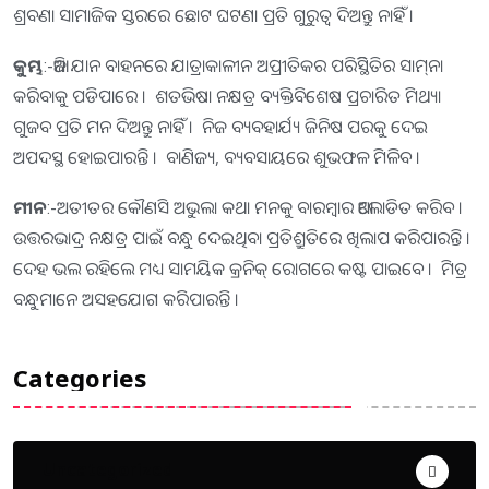
ଶ୍ରବଣା ସାମାଜିକ ସ୍ତରରେ ଛୋଟ ଘଟଣା ପ୍ରତି ଗୁରୁତ୍ୱ ଦିଅନ୍ତୁ ନାହିଁ ।
କୁମ୍ଭ
:-ଆଜି ଯାନ ବାହନରେ ଯାତ୍ରାକାଳୀନ ଅପ୍ରୀତିକର ପରିସ୍ଥିିତିର ସାମ୍‌ନା
କରିବାକୁ ପଡିପାରେ । ଶତଭିଷା ନକ୍ଷତ୍ର ବ୍ୟକ୍ତିବିଶେଷ ପ୍ରଚାରିତ ମିଥ୍ୟା
ଗୁଜବ ପ୍ରତି ମନ ଦିଅନ୍ତୁ ନାହିଁ । ନିଜ ବ୍ୟବହାର୍ଯ୍ୟ ଜିନିଷ ପରକୁ ଦେଇ
ଅପଦସ୍ଥ ହୋଇପାରନ୍ତି । ବାଣିଜ୍ୟ, ବ୍ୟବସାୟରେ ଶୁଭଫଳ ମିଳିବ ।
ମୀନ
:-ଅତୀତର କୌଣସି ଅଭୁଲା କଥା ମନକୁ ବାରମ୍ବାର ଆଲୋଡିତ କରିବ ।
ଉତ୍ତରଭାଦ୍ର ନକ୍ଷତ୍ର ପାଇଁ ବନ୍ଧୁ ଦେଇଥିବା ପ୍ରତିଶ୍ରୁତିରେ ଖିଲାପ କରିପାରନ୍ତି ।
ଦେହ ଭଲ ରହିଲେ ମଧ୍ୟ ସାମୟିକ କ୍ରନିକ୍‌ ରୋଗରେ କଷ୍ଟ ପାଇବେ । ମିତ୍ର
ବନ୍ଧୁମାନେ ଅସହଯୋଗ କରିପାରନ୍ତି ।
Categories
Uncategorized