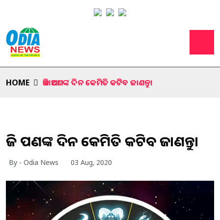
HOME
ଆଜି ଆପଣଙ୍କ ଦିନ କେମିତି କଟିବ ଜାଣନ୍ତୁ।
ଆଜି ଆପଣଙ୍କ ଦିନ କେମିତି କଟିବ ଜାଣନ୍ତୁ।
By - Odia News
03 Aug, 2020