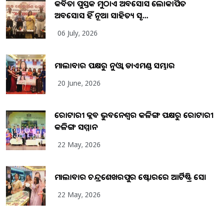
କବିତା ପୁସ୍ତକ ମୁଠାଏ ଅବସୋସ ଲୋକାର୍ପିତ
ଅବସୋସ ହିଁ ନୂଆ ସାହିତ୍ୟ ସୃଷ...
06 July, 2026
ମାଲାବାର ପକ୍ଷରୁ ନୁଓ୍ବା ଡାଏମଣ୍ଡ ସମ୍ଭାର
20 June, 2026
ରୋଟାରୀ କ୍ଲବ ଭୁବନେଶ୍ୱର କଳିଙ୍ଗ ପକ୍ଷରୁ ରୋଟାରୀ
କଳିଙ୍ଗ ସମ୍ମାନ
22 May, 2026
ମାଲାବାର ଚନ୍ଦ୍ରଶେଖରପୁର ଷ୍ଟୋରରେ ଆର୍ଟିଷ୍ଟ୍ରି ସୋ
22 May, 2026