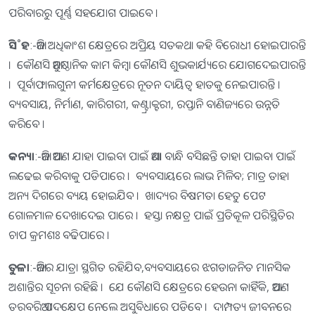
ପରିବାରରୁ ପୂର୍ଣ୍ଣ ସହଯୋଗ ପାଇବେ ।
ସି˚ହ
:-ଆଜି ଅଧିକାଂଶ କ୍ଷେତ୍ରରେ ଅପ୍ରିୟ ସତକଥା କହି ବିରୋଧୀ ହୋଇପାରନ୍ତି
। କୌଣସି ଆନୁଷ୍ଠାନିକ କାମ କିମ୍ବା କୌଣସି ଶୁଭକାର୍ଯ୍ୟରେ ଯୋଗଦେଇପାରନ୍ତି
। ପୂର୍ବାଫାଲଗୁନୀ କର୍ମକ୍ଷେତ୍ରରେ ନୂତନ ଦାୟିତ୍ୱ ହାତକୁ ନେଇପାରନ୍ତି ।
ବ୍ୟବସାୟ, ନିର୍ମାଣ, କାରିଗରୀ, କଣ୍ଟ୍ରାକ୍ଟରୀ, ରପ୍ତାନି ବାଣିଜ୍ୟରେ ଉନ୍ନତି
କରିବେ ।
କନ୍ୟା
:-ଆଜି ଆପଣ ଯାହା ପାଇବା ପାଇଁ ଆଶା ବାନ୍ଧି ବସିଛନ୍ତି ତାହା ପାଇବା ପାଇଁ
ଲଢେଇ କରିବାକୁ ପଡିପାରେ । ବ୍ୟବସାୟରେ ଲାଭ ମିଳିବ; ମାତ୍ର ତାହା
ଅନ୍ୟ ଦିଗରେ ବ୍ୟୟ ହୋଇଯିବ । ଖାଦ୍ୟର ବିଷମତା ହେତୁ ପେଟ
ଗୋଳମାଳ ଦେଖାଦେଇ ପାରେ । ହସ୍ତା ନକ୍ଷତ୍ର ପାଇଁ ପ୍ରତିକୂଳ ପରିସ୍ଥିତିର
ଚାପ କ୍ରମଶଃ ବଢିପାରେ ।
ତୁଳା
:-ଆଜିର ଯାତ୍ରା ସ୍ଥଗିତ ରହିଯିବ,ବ୍ୟବସାୟରେ ଝଗଡାଜନିତ ମାନସିକ
ଅଶାନ୍ତିର ସୂଚନା ରହିଛି । ଯେ କୌଣସି କ୍ଷେତ୍ରରେ ହେଉନା କାହିଁକି, ଆପଣ
ତରବରିଆ ପଦକ୍ଷେପ ନେଲେ ଅସୁବିଧାରେ ପଡିବେ । ଦାମ୍ପତ୍ୟ ଜୀବନରେ