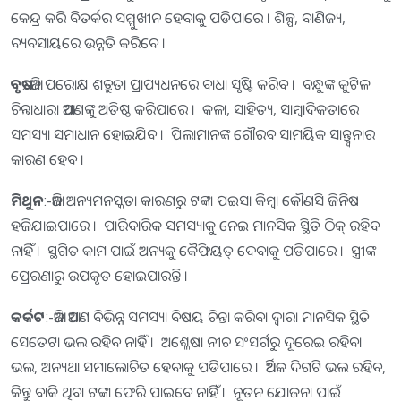
କେନ୍ଦ୍ର କରି ବିତର୍କର ସମ୍ମୁଖୀନ ହେବାକୁ ପଡିପାରେ । ଶିଳ୍ପ, ବାଣିଜ୍ୟ,
ବ୍ୟବସାୟରେ ଉନ୍ନତି କରିବେ ।
ବୃଷ
:-ଆଜି ପରୋକ୍ଷ ଶତ୍ରୁତା ପ୍ରାପ୍ୟଧନରେ ବାଧା ସୃଷ୍ଟି କରିବ । ବନ୍ଧୁଙ୍କ କୁଟିଳ
ଚିନ୍ତାଧାରା ଆପଣଙ୍କୁ ଅତିଷ୍ଠ କରିପାରେ । କଳା, ସାହିତ୍ୟ, ସାମ୍ବାଦିକତାରେ
ସମସ୍ୟା ସମାଧାନ ହୋଇଯିବ । ପିଲାମାନଙ୍କ ଗୌରବ ସାମୟିକ ସାନ୍ତ୍ୱ୍ବନାର
କାରଣ ହେବ ।
ମିଥୁନ
:-ଆଜି ଅନ୍ୟମନସ୍କତା କାରଣରୁ ଟଙ୍କା ପଇସା କିମ୍ବା କୌଣସି ଜିନିଷ
ହଜିଯାଇପାରେ । ପାରିବାରିକ ସମସ୍ୟାକୁ ନେଇ ମାନସିକ ସ୍ଥିତି ଠିକ୍‌ ରହିବ
ନାହିଁ । ସ୍ଥଗିତ କାମ ପାଇଁ ଅନ୍ୟକୁ କୈଫିୟତ୍‌ ଦେବାକୁ ପଡିପାରେ । ସ୍ତ୍ରୀଙ୍କ
ପ୍ରେରଣାରୁ ଉପକୃତ ହୋଇପାରନ୍ତି ।
କର୍କଟ
:-ଆଜି ଆପଣ ବିଭିନ୍ନ ସମସ୍ୟା ବିଷୟ ଚିନ୍ତା କରିବା ଦ୍ବାରା ମାନସିକ ସ୍ଥିତି
ସେତେଟା ଭଲ ରହିବ ନାହିଁ । ଅଶ୍ଳେଷା ନୀଚ ସଂସର୍ଗରୁ ଦୂରେଇ ରହିବା
ଭଲ, ଅନ୍ୟଥା ସମାଲୋଚିତ ହେବାକୁ ପଡିପାରେ । ଆର୍ଥିକ ଦିଗଟି ଭଲ ରହିବ,
କିନ୍ତୁ ବାକି ଥିବା ଟଙ୍କା ଫେରି ପାଇବେ ନାହିଁ । ନୂତନ ଯୋଜନା ପାଇଁ