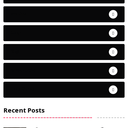
ଅପରାଧ
ଖେଳ
ଜିଲ୍ଲା
ଜୀବନ ଚର୍ଯ୍ୟା
ଦେଶ ବିଦେଶ
Recent Posts