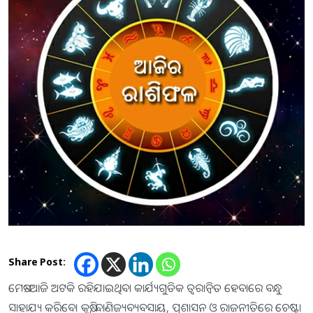
Share Post:
ମେଷ:-ଆଜି ଅଟକି ରହିଯାଇଥିବା କାର୍ଯ୍ୟଗୁଡିକ ତ୍ୱରାନ୍ବିତ ହେବାରେ ବନ୍ଧୁ
ସାହାଯ୍ୟ କରିବେ। କୃଷି, ବାଣିଜ୍ୟବ୍ୟବସାୟ, ପ୍ରଶାସନ ଓ ରାଜନୀତିରେ ଚେଷ୍ଟା