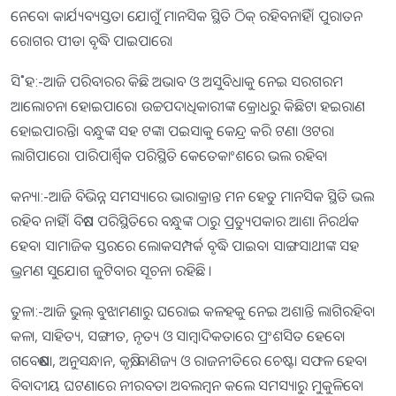
ନେବେ। କାର୍ଯ୍ୟବ୍ୟସ୍ତତା ଯୋଗୁଁ ମାନସିକ ସ୍ଥିତି ଠିକ୍‌ ରହିବନାହିଁ। ପୁରାତନ
ରୋଗର ପୀଡା ବୃଦ୍ଧି ପାଇପାରେ।
ସି˚ହ:-ଆଜି ପରିବାରର କିଛି ଅଭାବ ଓ ଅସୁବିଧାକୁ ନେଇ ସରଗରମ
ଆଲୋଚନା ହୋଇପାରେ। ଉଚ୍ଚପଦାଧିକାରୀଙ୍କ କ୍ରୋଧରୁ କିଛିଟା ହଇରାଣ
ହୋଇପାରନ୍ତି। ବନ୍ଧୁଙ୍କ ସହ ଟଙ୍କା ପଇସାକୁ କେନ୍ଦ୍ର କରି ଟଣା ଓଟରା
ଲାଗିପାରେ। ପାରିପାର୍ଶ୍ୱିକ ପରିସ୍ଥିତି କେତେକାଂଶରେ ଭଲ ରହିବ।
କନ୍ୟା:-ଆଜି ବିଭିନ୍ନ ସମସ୍ୟାରେ ଭାରାକ୍ରାନ୍ତ ମନ ହେତୁ ମାନସିକ ସ୍ଥିତି ଭଲ
ରହିବ ନାହିଁ। ବିଷମ ପରିସ୍ଥିତିରେ ବନ୍ଧୁଙ୍କ ଠାରୁ ପ୍ରତ୍ୟୁପକାର ଆଶା ନିରର୍ଥକ
ହେବ। ସାମାଜିକ ସ୍ତରରେ ଲୋକସମ୍ପର୍କ ବୃଦ୍ଧି ପାଇବ। ସାଙ୍ଗସାଥୀଙ୍କ ସହ
ଭ୍ରମଣ ସୁଯୋଗ ଜୁଟିବାର ସୂଚନା ରହିଛି ।
ତୁଳା:-ଆଜି ଭୁଲ୍‌ ବୁଝାମଣାରୁ ଘରୋଇ କଳହକୁ ନେଇ ଅଶାନ୍ତି ଲାଗିରହିବ।
କଳା, ସାହିତ୍ୟ, ସଙ୍ଗୀତ, ନୃତ୍ୟ ଓ ସାମ୍ବାଦିକତାରେ ପ୍ରଂଶସିତ ହେବେ।
ଗବେଷଣା, ଅନୁସନ୍ଧାନ, କୃଷି, ବାଣିଜ୍ୟ ଓ ରାଜନୀତିରେ ଚେଷ୍ଟା ସଫଳ ହେବ।
ବିବାଦୀୟ ଘଟଣାରେ ନୀରବତା ଅବଲମ୍ବନ କଲେ ସମସ୍ୟାରୁ ମୁକୁଳିବେ।