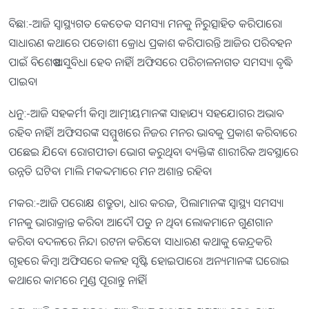
ବିଛା:-ଆଜି ସ୍ବାସ୍ଥ୍ୟଗତ କେତେକ ସମସ୍ୟା ମନକୁ ନିରୁତ୍ସାହିତ କରିପାରେ।
ସାଧାରଣ କଥାରେ ପଡୋଶୀ କ୍ରୋଧ ପ୍ରକାଶ କରିପାରନ୍ତି ଆଜିର ପରିବହନ
ପାଇଁ ବିଶେଷ ଅସୁବିଧା ହେବ ନାହିଁ। ଅଫିସରେ ପରିଚାଳନାଗତ ସମସ୍ୟା ବୃଦ୍ଧି
ପାଇବ।
ଧନୁ:-ଆଜି ସହକର୍ମୀ କିମ୍ବା ଆତ୍ମୀୟମାନଙ୍କ ସାହାଯ୍ୟ ସହଯୋଗର ଅଭାବ
ରହିବ ନାହିଁ। ଅଫିସରଙ୍କ ସମ୍ମୁଖରେ ନିଜର ମନର ଭାବକୁ ପ୍ରକାଶ କରିବାରେ
ପଛେଇ ଯିବେ। ରୋଗପୀଡା ଭୋଗ କରୁଥିବା ବ୍ୟକ୍ତିଙ୍କ ଶାରୀରିକ ଅବସ୍ଥାରେ
ଉନ୍ନତି ଘଟିବ। ମାଲି ମକଦ୍ଦମାରେ ମନ ଅଶାନ୍ତ ରହିବ।
ମକର:-ଆଜି ପରୋକ୍ଷ ଶତ୍ରୁତା, ଧାର କରଜ, ପିଲାମାନଙ୍କ ସ୍ବାସ୍ଥ୍ୟ ସମସ୍ୟା
ମନକୁ ଭାରାକ୍ରାନ୍ତ କରିବ। ଆଦୌ ପଡୁ ନ ଥିବା ଲୋକମାନେ ଗୁଣଗାନ
କରିବା ବଦଳରେ ନିନ୍ଦା ରଟନା କରିବେ। ସାଧାରଣ କଥାକୁ କେନ୍ଦ୍ରକରି
ଗୃହରେ କିମ୍ବା ଅଫିସରେ କଳହ ସୃଷ୍ଟି ହୋଇପାରେ। ଅନ୍ୟମାନଙ୍କ ଘରୋଇ
କଥାରେ କାମରେ ମୁଣ୍ଡ ପୂରାନ୍ତୁ ନାହିଁ।