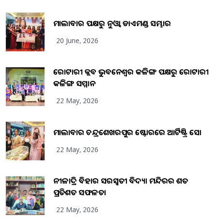
ମାଲାବାର ପକ୍ଷରୁ ନୁଓ୍ବା ଡାଏମଣ୍ଡ ସମ୍ଭାର
20 June, 2026
ରୋଟାରୀ କ୍ଲବ ଭୁବନେଶ୍ୱର କଳିଙ୍ଗ ପକ୍ଷରୁ ରୋଟାରୀ
କଳିଙ୍ଗ ସମ୍ମାନ
22 May, 2026
ମାଲାବାର ଚନ୍ଦ୍ରଶେଖରପୁର ଷ୍ଟୋରରେ ଆର୍ଟିଷ୍ଟ୍ରି ସୋ
22 May, 2026
ନୀଳାଦ୍ରି ବିହାର ସରସ୍ୱତୀ ବିଦ୍ୟା ମନ୍ଦିରର ଶତ
ପ୍ରତିଶତ ସଫଳତା
22 May, 2026