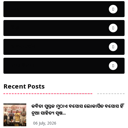
ଖେଳ
ଜିଲ୍ଲା
ଜୀବନ ଚର୍ଯ୍ୟା
ଦେଶ ବିଦେଶ
Recent Posts
କବିତା ପୁସ୍ତକ ମୁଠାଏ ଅବସୋସ ଲୋକାର୍ପିତ ଅବସୋସ ହିଁ
ନୂଆ ସାହିତ୍ୟ ସୃଷ...
06 July, 2026