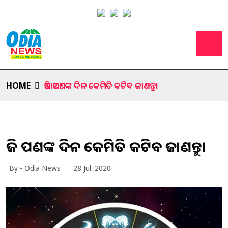
HOME
ଆଜି ଆପଣଙ୍କ ଦିନ କେମିତି କଟିବ ଜାଣନ୍ତୁ।
ଆଜି ଆପଣଙ୍କ ଦିନ କେମିତି କଟିବ ଜାଣନ୍ତୁ।
By - Odia News
28 Jul, 2020