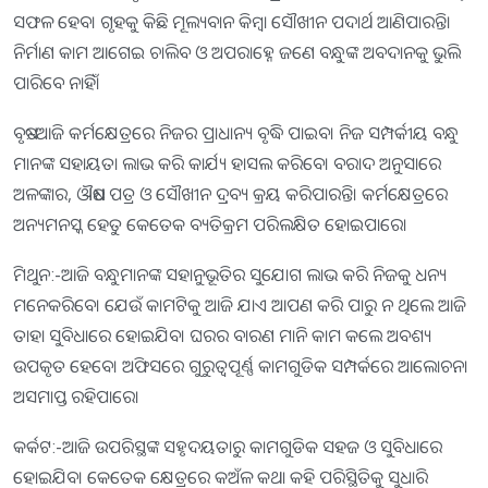
ସଫଳ ହେବ। ଗୃହକୁ କିଛି ମୂଲ୍ୟବାନ କିମ୍ବା ସୌଖୀନ ପଦାର୍ଥ ଆଣିପାରନ୍ତି।
ନିର୍ମାଣ କାମ ଆଗେଇ ଚାଲିବ ଓ ଅପରାହ୍ନେ ଜଣେ ବନ୍ଧୁଙ୍କ ଅବଦାନକୁ ଭୁଲି
ପାରିବେ ନାହିଁ।
ବୃଷ:-ଆଜି କର୍ମକ୍ଷେତ୍ରରେ ନିଜର ପ୍ରାଧାନ୍ୟ ବୃଦ୍ଧି ପାଇବ। ନିଜ ସମ୍ପର୍କୀୟ ବନ୍ଧୁ
ମାନଙ୍କ ସହାୟତା ଲାଭ କରି କାର୍ଯ୍ୟ ହାସଲ କରିବେ। ବରାଦ ଅନୁସାରେ
ଅଳଙ୍କାର, ଔଷଧ ପତ୍ର ଓ ସୌଖୀନ ଦ୍ରବ୍ୟ କ୍ରୟ କରିପାରନ୍ତି। କର୍ମକ୍ଷେତ୍ରରେ
ଅନ୍ୟମନସ୍କ ହେତୁ କେତେକ ବ୍ୟତିକ୍ରମ ପରିଲକ୍ଷିତ ହୋଇପାରେ।
ମିଥୁନ:-ଆଜି ବନ୍ଧୁମାନଙ୍କ ସହାନୁଭୂତିର ସୁଯୋଗ ଲାଭ କରି ନିଜକୁ ଧନ୍ୟ
ମନେକରିବେ। ଯେଉଁ କାମଟିକୁ ଆଜି ଯାଏ ଆପଣ କରି ପାରୁ ନ ଥିଲେ ଆଜି
ତାହା ସୁବିଧାରେ ହୋଇଯିବ। ଘରର ବାରଣ ମାନି କାମ କଲେ ଅବଶ୍ୟ
ଉପକୃତ ହେବେ। ଅଫିସରେ ଗୁରୁତ୍ୱପୂର୍ଣ୍ଣ କାମଗୁଡିକ ସମ୍ପର୍କରେ ଆଲୋଚନା
ଅସମାପ୍ତ ରହିପାରେ।
କର୍କଟ:-ଆଜି ଉପରିସ୍ଥଙ୍କ ସହୃଦୟତାରୁ କାମଗୁଡିକ ସହଜ ଓ ସୁବିଧାରେ
ହୋଇଯିବ। କେତେକ କ୍ଷେତ୍ରରେ କଅଁଳ କଥା କହି ପରିସ୍ଥିତିକୁ ସୁଧାରି