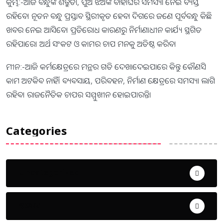
କୁମ୍ଭ:-ଆଜି ବନ୍ଧୁଙ୍କ ଶତ୍ରୁତା, ପୁଅ ଝିଅଙ୍କ ବାହାଘର ସମସ୍ୟା ନେଇ ବ୍ୟସ୍ତ
ରହିବେ। ନୂତନ ବନ୍ଧୁ ପ୍ରସ୍ତାବ ସ୍ଥିରୀକୃତ ହେବା ଦିଗରେ ଜଣେ ପୂର୍ବବନ୍ଧୁ କିଛି
ଖବର ନେଇ ଆସିବେ। ପ୍ରତିରୋଧ କାରଣରୁ ନିର୍ମାଣାଧୀନ କାର୍ଯ୍ୟ ସ୍ଥଗିତ
ରହିପାରେ। ଅର୍ଥ ସଂକଟ ଓ କାମର ଚାପ ମନକୁ ଅତିଷ୍ଠ କରିବ।
ମୀନ:-ଆଜି କର୍ମକ୍ଷେତ୍ରରେ ମନ୍ଥର ଗତି ଦେଖାଦେଇପାରେ କିନ୍ତୁ କୌଣସି
କାମ ଅଟକିବ ନାହିଁ। ବ୍ୟବସାୟ, ପରିବହନ, ନିର୍ମାଣ କ୍ଷେତ୍ରରେ ସମସ୍ୟା ଲାଗି
ରହିବ। ରାଜନୈତିକ ଚାପର ସମ୍ମୁଖୀନ ହୋଇପାରନ୍ତି।
Categories
Uncategorized
ଅପରାଧ