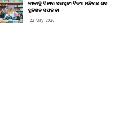
ନୀଳାଦ୍ରି ବିହାର ସରସ୍ୱତୀ ବିଦ୍ୟା ମନ୍ଦିରର ଶତ
ପ୍ରତିଶତ ସଫଳତା
22 May, 2026