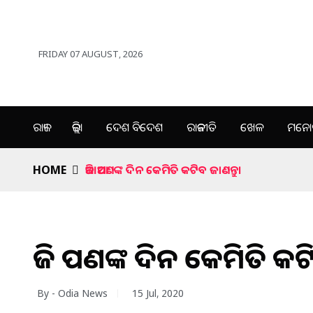
FRIDAY 07 AUGUST, 2026
ରାଜ୍ୟ
ଜିଲ୍ଲା
ଦେଶ ବିଦେଶ
ରାଜନୀତି
ଖେଳ
ମନୋର
HOME
ଆଜି ଆପଣଙ୍କ ଦିନ କେମିତି କଟିବ ଜାଣନ୍ତୁ।
ଆଜି ଆପଣଙ୍କ ଦିନ କେମିତି କଟି
By - Odia News
15 Jul, 2020