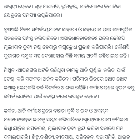
ଆଗ୍ରହୀ ହେବେ । ଗୃହ ମରାମତି, ଭୂମିକ୍ରୟ, ଗାଡିମୋଟର କିଣାବିକା
କ୍ଷେତ୍ରରେ ସମସ୍ୟା ଉପୁଜିପାରେ ।
ବୃଷ:-ଆଜି ନିକଟ ସମ୍ପର୍କୀୟମାନଙ୍କ ସାହାଯ୍ୟ ଓ ସହଯୋଗ ପାଇ କାମଗୁଡିକ
ସହଜରେ ସମ୍ପନ୍ନ କରିପାରିବେ । ଅସାବଧାନତାବଶତଃ ଘରେ କୌଣସି
ମୂଲ୍ୟବାନ ଦ୍ରବ୍ୟ ନଷ୍ଟ ହେବାରୁ ଲଘୁକ୍ରୋଧ ପ୍ରକାଶ କରିପାରନ୍ତି । କୌଣସି
ଦୂରାଗତ ବନ୍ଧୁଙ୍କ ସହ ଦେଖାହୋଇ କିଛି ସମୟ ଅଟକି ରହିଯାଇପାରନ୍ତି ।
ମିଥୁନ:-ଆପଣଙ୍କର ଅଟକି ରହିଥିବା କାମକୁ ଆଜି ପୂର୍ଣ୍ଣାଙ୍ଗ କରିବା ପାଇଁ
ଚେଷ୍ଟା କରି ସଫଳତା ଅର୍ଜନ କରିବେ । ପରିବାର ଭିତରେ ଛୋଟ ଛୋଟ
କଥାକୁ କେନ୍ଦ୍ରକରି ତର୍କ ବିତର୍କର ଆଶଙ୍କା ରହିଛି । କର୍ମକ୍ଷେତ୍ରରେ ନୂତନ ବନ୍ଧୁ
ସମ୍ପର୍କ ଯୋଡିବା ପାଇଁ ଚେଷ୍ଟା କଲେ ଉପକୃତ ହେବେ ।
କର୍କଟ:-ଆଜି କର୍ମକ୍ଷେତ୍ରରେ ଦକ୍ଷତା ବୃଦ୍ଧି ପାଇବ ଓ ଅସମ୍ଭବ
ମନେହେଉଥିବା କାମକୁ ସମ୍ଭବ କରିପାରିବେ ।ଗୃହୋପଯୋଗୀ ଜମିଜମା
କିମ୍ବା ଯାନ୍ତ୍ରିକ ଉପକରଣ, ମୂଲ୍ୟବାନ ଦ୍ରବ୍ୟ କ୍ରୟ କରିବା ସକାଶେ ମନ
ବଳାଇପାରନ୍ତି । ଶିଳ୍ପ,ବାଣିଜ୍ୟ,ବ୍ୟବସାୟ, ପରିବହନ, ସଭାସମିତି, ଆଇନ