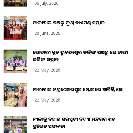
06 July, 2026
ମାଲାବାର ପକ୍ଷରୁ ନୁଓ୍ବା ଡାଏମଣ୍ଡ ସମ୍ଭାର
20 June, 2026
ରୋଟାରୀ କ୍ଲବ ଭୁବନେଶ୍ୱର କଳିଙ୍ଗ ପକ୍ଷରୁ ରୋଟାରୀ
କଳିଙ୍ଗ ସମ୍ମାନ
22 May, 2026
ମାଲାବାର ଚନ୍ଦ୍ରଶେଖରପୁର ଷ୍ଟୋରରେ ଆର୍ଟିଷ୍ଟ୍ରି ସୋ
22 May, 2026
ନୀଳାଦ୍ରି ବିହାର ସରସ୍ୱତୀ ବିଦ୍ୟା ମନ୍ଦିରର ଶତ
ପ୍ରତିଶତ ସଫଳତା