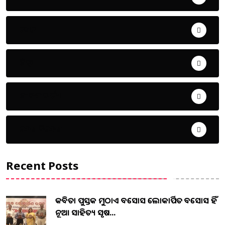
ଖେଳ
ଜିଲ୍ଲା
ଜୀବନ ଚର୍ଯ୍ୟା
ଦେଶ ବିଦେଶ
Recent Posts
କବିତା ପୁସ୍ତକ ମୁଠାଏ ଅବସୋସ ଲୋକାର୍ପିତ ଅବସୋସ ହିଁ
ନୂଆ ସାହିତ୍ୟ ସୃଷ...