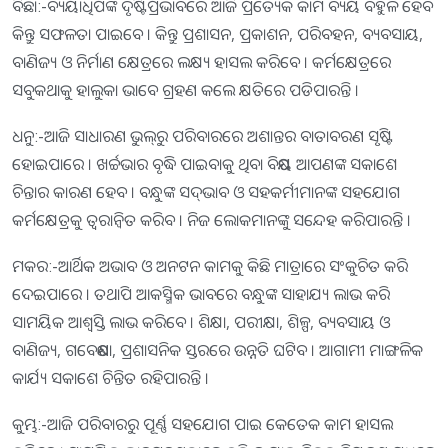
ବିଛା:-ବ୍ୟୟାଧିପଙ୍କ ଦୃଷ୍ଟିପ୍ରଭାବରେ ଆଜି ପ୍ରତ୍ୟେକ କାମ ବ୍ୟୟ ବହୁଳ ହେବ
କିନ୍ତୁ ସଫଳତା ପାଇବେ । କିନ୍ତୁ ପ୍ରଶାସନ, ପ୍ରକାଶନ, ପରିବହନ, ବ୍ୟବସାୟ,
ବାଣିଜ୍ୟ ଓ ନିର୍ମାଣ କ୍ଷେତ୍ରରେ ଲକ୍ଷ୍ୟ ହାସଲ କରିବେ । କର୍ମକ୍ଷେତ୍ରରେ
ସବୁକଥାକୁ ହାଲୁକା ଭାବେ ଗ୍ରହଣ କଲେ କ୍ଷତିରେ ପଡିପାରନ୍ତି ।
ଧନୁ:-ଆଜି ସାଧାରଣ ଭୁଲ୍‌ରୁ ପରିବାରରେ ଅଶାନ୍ତର ବାତାବରଣ ସୃଷ୍ଟି
ହୋଇପାରେ । ଖର୍ଚ୍ଚଭାର ବୃଦ୍ଧି ପାଇବାକୁ ଥିବା ବିଷୟ ଆପଣଙ୍କ ସକାଶେ
ଚିନ୍ତାର କାରଣ ହେବ । ବନ୍ଧୁଙ୍କ ସଦ୍‌ଭାବ ଓ ସହକର୍ମୀମାନଙ୍କ ସହଯୋଗ
କର୍ମକ୍ଷେତ୍ରକୁ ତ୍ୱରାନ୍ବିତ କରିବ । ନିଜ ଲୋକମାନଙ୍କୁ ସନ୍ଦେହ କରିପାରନ୍ତି ।
ମକର:-ଆର୍ଥିକ ଅଭାବ ଓ ଅନଟନ କାମକୁ କିଛି ମାତ୍ରାରେ ସଂକୁଚିତ କରି
ଦେଇପାରେ । ତଥାପି ଆକସ୍ମିକ ଭାବରେ ବନ୍ଧୁଙ୍କ ସାହାଯ୍ୟ ଲାଭ କରି
ସାମୟିକ ଆଶ୍ୱସ୍ତି ଲାଭ କରିବେ । ଶିକ୍ଷା, ପରୀକ୍ଷା, ଶିଳ୍ପ, ବ୍ୟବସାୟ ଓ
ବାଣିଜ୍ୟ, ଗବେଷଣା, ପ୍ରଶାସନିକ ସ୍ତରରେ ଉନ୍ନତି ଘଟିବ । ଆଗାମୀ ମାଙ୍ଗଳିକ
କାର୍ଯ୍ୟ ସକାଶେ ଚିନ୍ତିତ ରହିପାରନ୍ତି ।
କୁମ୍ଭ:-ଆଜି ପରିବାରରୁ ପୂର୍ଣ୍ଣ ସହଯୋଗ ପାଇ କେତେକ କାମ ହାସଲ