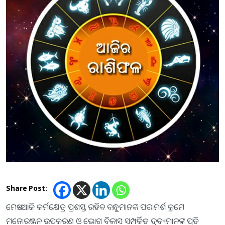
Share Post:
ମେଷ:-ଆଜି କର୍ମକ୍ଷେତ୍ର ପ୍ରଶସ୍ତ ରହିବ ବନ୍ଧୁମାନଙ୍କ ପରାମର୍ଶ କ୍ରମେ
ମନୋରଞ୍ଜନ ଉପକରଣ ଓ ଭୋଗ ବିଳାସ ସମ୍ପର୍କିତ ଦ୍ରବ୍ୟମାନଙ୍କ ପ୍ରତି