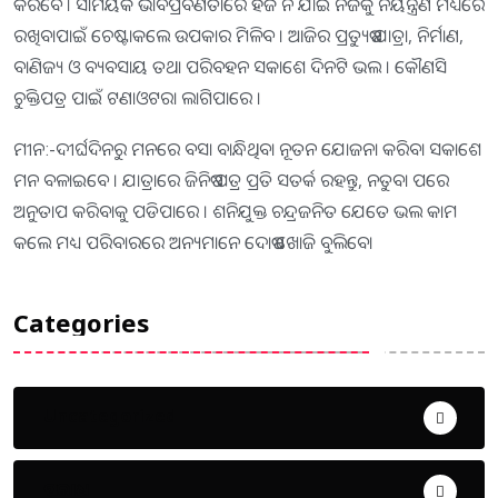
କରିବେ । ସାମୟିକ ଭାବପ୍ରବଣତାରେ ହଜି ନ ଯାଇ ନିଜକୁ ନିୟନ୍ତ୍ରଣ ମଧ୍ୟରେ
ରଖିବାପାଇଁ ଚେଷ୍ଟାକଲେ ଉପକାର ମିଳିବ । ଆଜିର ପ୍ରତ୍ୟୁଷ ଯାତ୍ରା, ନିର୍ମାଣ,
ବାଣିଜ୍ୟ ଓ ବ୍ୟବସାୟ ତଥା ପରିବହନ ସକାଶେ ଦିନଟି ଭଲ । କୌଣସି
ଚୁକ୍ତିପତ୍ର ପାଇଁ ଟଣାଓଟରା ଲାଗିପାରେ ।
ମୀନ:-ଦୀର୍ଘଦିନରୁ ମନରେ ବସା ବାନ୍ଧିଥିବା ନୂତନ ଯୋଜନା କରିବା ସକାଶେ
ମନ ବଳାଇବେ । ଯାତ୍ରାରେ ଜିନିଷ ପତ୍ର ପ୍ରତି ସତର୍କ ରହନ୍ତୁ, ନତୁବା ପରେ
ଅନୁତାପ କରିବାକୁ ପଡିପାରେ । ଶନିଯୁକ୍ତ ଚନ୍ଦ୍ରଜନିତ ଯେତେ ଭଲ କାମ
କଲେ ମଧ୍ୟ ପରିବାରରେ ଅନ୍ୟମାନେ ଦୋଷ ଖୋଜି ବୁଲିବେ।
Categories
Uncategorized
ଅପରାଧ