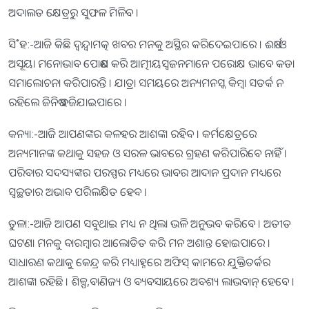
ଅଦାଲତ କ୍ଷେତ୍ରରୁ ସୁଫଳ ମିଳିବ ।
ସି˚ହ:-ଆଜି କିଛି ଦ୍ୱନ୍ଦ୍ୱାମତ୍କ ଖବର ମନକୁ ଅସ୍ଥିର କରିଦେଇପାରେ । ଈର୍ଷା ଓ
ଅସୂୟା ମନୋଭାବ ପୋଷଣ କରି ଆତ୍ମୀୟସ୍ବଜନମାନେ ପରୋକ୍ଷ ଭାବେ କଡା
ସମାଲୋଚନା କରିପାରନ୍ତି । ଯାତ୍ରା ସମୟରେ ଅନ୍ୟମନସ୍କ କିମ୍ବା ସତର୍କ ନ
ରହିଲେ ଜିନିଷ ହଜିଯାଇପାରେ ।
କନ୍ୟା:-ଆଜି ଆପଣଙ୍କର କଳହର ଆଶଙ୍କା ରହିବ । କର୍ମକ୍ଷେତ୍ରରେ
ଅନ୍ୟମାନଙ୍କ କଥାକୁ ସହଜ ଓ ସରଳ ଭାବରେ ଗ୍ରହଣ କରିପାରିବେ ନାହିଁ ।
ପରିବାର ସଦସ୍ୟଙ୍କର ପରସ୍ପର ମଧ୍ୟରେ ଭାବର ଆଦାନ ପ୍ରଦାନ ମଧ୍ୟରେ
ସ୍ବଚ୍ଛତାର ଅଭାବ ପରିଲକ୍ଷିତ ହେବ ।
ତୁଳା:-ଆଜି ଆପଣ ସବୁଥାଇ ମଧ୍ୟ ନ ଥିଲା ଭଳି ଅନୁଭବ କରିବେ । ଅତୀତ
ଘଟଣା ମନକୁ ବାରମ୍ବାର ଆଲୋଡିତ କରି ମନ ଅଶାନ୍ତ ହୋଇପାରେ ।
ସାଧାରଣ କଥାକୁ କେନ୍ଦ୍ର କରି ମଧ୍ୟାହ୍ନରେ ଅଫିସ୍‌ କାମରେ ଯୁକ୍ତିତର୍କର
ଆଶଙ୍କା ରହିଛି । ଶିଳ୍ପ,ବାଣିଜ୍ୟ ଓ ବ୍ୟବସାୟରେ ଅବଶ୍ୟ ଲାଭବାନ୍‌ ହେବେ ।