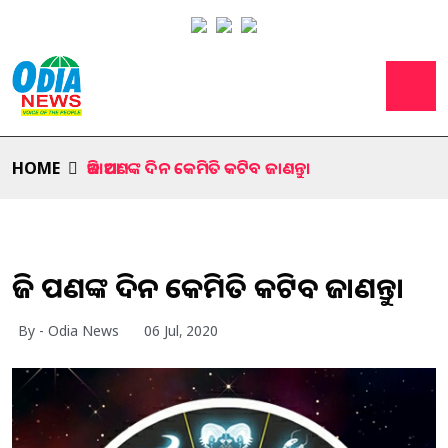
HOME
ଆଜି ଆପଣଙ୍କ ଦିନ କେମିତି କଟିବ ଜାଣନ୍ତୁ।
ଆଜି ଆପଣଙ୍କ ଦିନ କେମିତି କଟିବ ଜାଣନ୍ତୁ।
By - Odia News
06 Jul, 2020