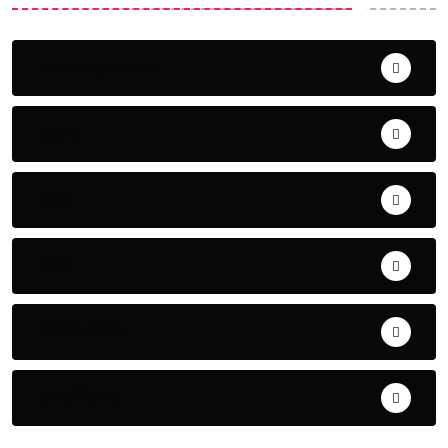
Uncategorized
ଅପରାଧ
ଖେଳ
ଜିଲ୍ଲା
ଜୀବନ ଚର୍ଯ୍ୟା
ଦେଶ ବିଦେଶ