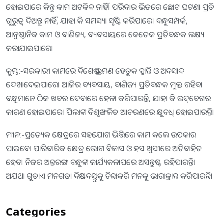
ହୋଇପାରେ କିନ୍ତୁ କାମ ଅଟକିବ ନାହିଁ। ପରିବାର ଭିତରେ ଛୋଟ ଘଟଣା ପ୍ରତି
ଗୁରୁତ୍ୱ ଦିଅନ୍ତୁ ନାହିଁ, ଯାହା କି ସମସ୍ୟା ସୃଷ୍ଟି କରିପାରେ। ବନ୍ଧୁସମ୍ପର୍କ,
ଆନୁଷ୍ଠାନିକ କାମ ଓ ବାଣିଜ୍ୟ, ବ୍ୟବସାୟରେ କେତେକ ପ୍ରତିବନ୍ଧକ ଲକ୍ଷ୍ୟ
କରାଯାଇପାରେ।
କୁମ୍ଭ:-ସରକାରୀ କାମରେ ବିଶେଷ ଭ୍ରମଣ ହେତୁକ କ୍ଳାନ୍ତି ଓ ଅବସାଦ
ଦେଖାଦେଇପାରେ। ଆଜିର ବ୍ୟବସାୟ, ବାଣିଜ୍ୟ ପ୍ରତିବନ୍ଧକ ମୁକ୍ତ ରହିବ।
ବନ୍ଧୁମାନେ ଠିକ ଖବର ଦେବାରେ ହେଳା କରିପାରନ୍ତି, ଯାହା କି ଉଦ୍‌ବେଗର
କାରଣ ହୋଇପାରେ। ପିଲାଙ୍କ ବିଶୃଙ୍ଖଳିତ ଆଚରଣରେ କ୍ଷୁବଧ୍‌ ହୋଇପାରନ୍ତି।
ମୀନ:-ପ୍ରତ୍ୟେକ କ୍ଷେତ୍ରରେ ସହଯୋଗ ଭିତ୍ତିରେ କାମ କଲେ ଉପକାର
ପାଇବେ। ପାରିବାରିକ କ୍ଷେତ୍ର ଭୋଗ ବିଳାସ ଓ ହସ ଖୁସୀରେ ଅତିବାହିତ
ହେବ। ନିଜର ଅନ୍ତରଙ୍ଗ ବନ୍ଧୁଙ୍କ କାର୍ଯ୍ୟକଳାପରେ ଅସନ୍ତୁଷ୍ଟ ରହିପାରନ୍ତି।
ଅଯଥା ଗୁଡାଏ ମନଗଢା ବିଷୟବସ୍ତୁକୁ ଚିନ୍ତାକରି ମନକୁ ଭାରାକ୍ରାନ୍ତ କରିପାରନ୍ତି।
Categories