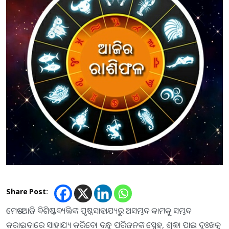
Share Post:
ମେଷ:-ଆଜି ବିଶିଷ୍ଟବ୍ୟକ୍ତିଙ୍କ ପୃଷ୍ଠସାହାଯ୍ୟରୁ ଅସମ୍ଭବ କାମକୁ ସମ୍ଭବ
କରାଇବାରେ ସାହାଯ୍ୟ କରିବେ। ବନ୍ଧୁ ପରିଜନଙ୍କ ସ୍ନେହ, ଶ୍ରଦ୍ଧା ପାଇ ଦୁଃଖକୁ