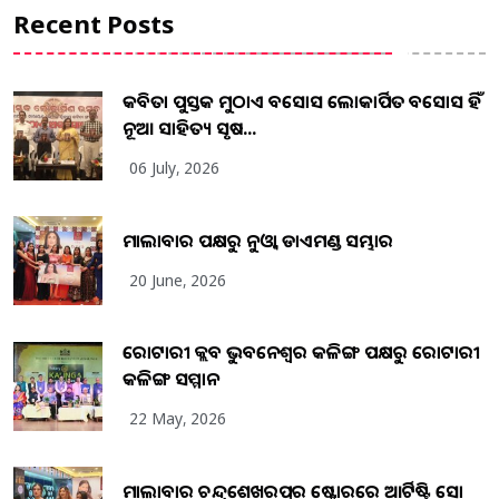
Recent Posts
କବିତା ପୁସ୍ତକ ମୁଠାଏ ଅବସୋସ ଲୋକାର୍ପିତ ଅବସୋସ ହିଁ
ନୂଆ ସାହିତ୍ୟ ସୃଷ...
06 July, 2026
ମାଲାବାର ପକ୍ଷରୁ ନୁଓ୍ବା ଡାଏମଣ୍ଡ ସମ୍ଭାର
20 June, 2026
ରୋଟାରୀ କ୍ଲବ ଭୁବନେଶ୍ୱର କଳିଙ୍ଗ ପକ୍ଷରୁ ରୋଟାରୀ
କଳିଙ୍ଗ ସମ୍ମାନ
22 May, 2026
ମାଲାବାର ଚନ୍ଦ୍ରଶେଖରପୁର ଷ୍ଟୋରରେ ଆର୍ଟିଷ୍ଟ୍ରି ସୋ