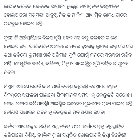
ଲାଘବ କରିବେ। କେତେକ ସାମାନ୍ୟ ଭୁଲ୍‌ରୁ କାମଗୁଡିକ ବିଶୃଙ୍ଖଳିତ
ହୋଇପାରେ। ସତ୍‌ସଙ୍ଗ, ଆନୁଷ୍ଠାନିକ କାମ କିମ୍ବା ଆଧ୍ୟାତ୍ମିକ ଭାବଧାରାରେ
ଉଦ୍‌ବୁଦ୍ଧ ହୋଇପାରନ୍ତି।
ବୃଷ:-ଆଜି ଅର୍ଥପ୍ରାପ୍ତିରେ ବିଳମ୍ବ ସୃଷ୍ଟି ହେବାସହ ବନ୍ଧୁ କଳହର କାରଣ
ହୋଇପାରନ୍ତି। ପାରିବାରିକ ଅଶାନ୍ତିରେ ମନର ଦୁଃଖକୁ ଲୁଚାଇ ରଖି ହସି ହସି
କଥା କହିବେ। କ୍ରମଶଃ ଖର୍ଚ୍ଚ ପରିମାଣ ବୃଦ୍ଧି ଯୋଗୁଁ ମନରେ ସରସତା ରହିବ
ନାହିଁ। ସାଂସ୍କୃତିକ କାର୍ଯ୍ୟ, ବାଣିଜ୍ୟ, ଶିଳ୍ପ ଓ ଏଜେନ୍ସିରୁ ଖୁସି ରହିବାର ସୂଚନା
ମିଳେ।
ମିଥୁନ:-ଆପଣ ଯେଉଁ କାମ ପାଇଁ ଚେଷ୍ଟା କରୁଛନ୍ତି ସେଥିରେ ବହୁତ
ବିଳମ୍ବରେ ସଫଳତା ପାଇବେ। ପିଲାମାନଙ୍କ ସମସ୍ୟାକୁ କେନ୍ଦ୍ରକରି ପଡୋଶୀ
କ୍ରୋଧ ପ୍ରକାଶ କରିପାରନ୍ତି। ଆକସ୍ମିକ ଭାବରେ ମୂଲ୍ୟବାନ ଦ୍ରବ୍ୟ ପାଇପାରନ୍ତି।
କୌଣସି ସାଧାରଣ ଘଟଣାକୁ କେନ୍ଦ୍ରକରି ମନ ଅଶାନ୍ତ ରହିବ।
କର୍କଟ:-ଆପଣଙ୍କୁ ସାମୟିକ ଥଣ୍ଡାଜନିତ ପୀଡା କର୍ମକ୍ଷେତ୍ରକୁ ନିରୁତ୍ସାହିତ
କରିପାରେ। ବିଶିଷ୍ଟ ବ୍ୟକ୍ତିଙ୍କ ଦ୍ୱାରା ସମ୍ବର୍ଦ୍ଧିତ ହୋଇପାରନ୍ତି କିମ୍ବା ହିତୈଷୀଙ୍କ