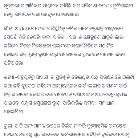
ସୁନଜରରେ ଆସିବାର ସମ୍ଭାବନା ରହିଛି। ଖର୍ଚ୍ଚ ପରିମାଣ କ୍ରମଶଃ ବୃଦ୍ଧିପାଇବା
ହେତୁ ସାମୟିକ ଚିନ୍ତା ଉଦ୍ରେକ ହୋଇପାରେ।
ସି˚ହ:-ଆପଣ ଯେତେଟା ପରିସ୍ଥିତିକୁ ଜଟିଳ ମନେ କରୁଛନ୍ତି ବାସ୍ତବରେ
ସେପରି କିଛି ହେବନି। କଳା, ସାହିତ୍ୟ, ସଙ୍ଗୀତ କ୍ଷେତ୍ରରେ ଆଦୃତି ଲାଭ
କରିବେ। ନିଜର ବିଚକ୍ଷଣତା ପ୍ରଭାବରେ ସଭାସମିତିରେ ସମ୍ମାନିତ
ହୋଇପାରନ୍ତି। ଭୁଲ୍‌ ବୁଝାମଣାରୁ ପରିବାରରେ ସ୍ତ୍ରୀଙ୍କ ସହ ମନୋମାଳିନ୍ୟ
ଘଟିପାରେ।
କନ୍ୟା:-ବହୁପୂର୍ବରୁ ସାହାଯ୍ୟର ପ୍ରତିଶ୍ରୁତି ଦେଇଥିବା ବନ୍ଧୁ ପରକ୍ଷଣରେ ଓଲଟା
କଥା କହି ଦୂରେଇ ରହିବେ। ଆତ୍ମୀୟସ୍ବଜନ କାର୍ଯ୍ୟକଳାପ ଆପଣଙ୍କ ପାଇଁ
ଚିନ୍ତାର କାରଣ ହୋଇପାରେ। ପରିବହନ ତଥା ଆଇନ ଅଦାଲତରୁ ସୁଫଳ
ପାଇବେ। ବନ୍ଧୁଙ୍କ ହସ୍ତକ୍ଷେପ ଦ୍ୱାରା ପାରିବାରିକ ସମସ୍ୟା ସମାଧାନ
ହୋଇଯିବ।
ତୁଳା:-ଆଜି ଅନ୍ୟମାନଙ୍କ ଉପରେ ନିର୍ଭର ନ କରି ଦୁଃସାହସିକ ପଦକ୍ଷେପ
ନେଇ ସମସ୍ୟାକୁ ସୁଧାରି ନେବେ। କର୍ମକ୍ଷେତ୍ରରେ ଦୈହିକ ଦୁର୍ବଳତା ଯୋଗୁ