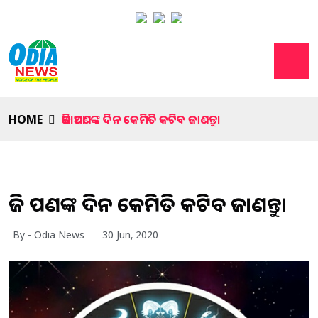
HOME
ଆଜି ଆପଣଙ୍କ ଦିନ କେମିତି କଟିବ ଜାଣନ୍ତୁ।
ଆଜି ଆପଣଙ୍କ ଦିନ କେମିତି କଟିବ ଜାଣନ୍ତୁ।
By - Odia News
30 Jun, 2020