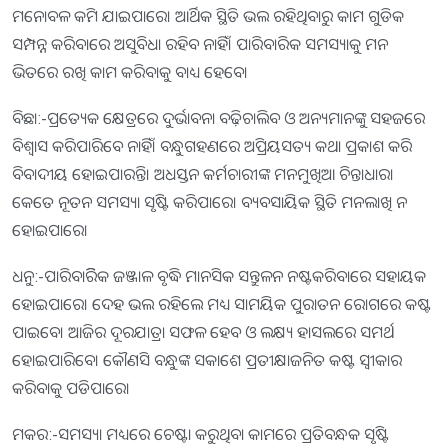
ମନୋବଳ କମି ଯାଇପାରେ। ଆର୍ଥିକ ସ୍ଥିତି ଭଲ ରହିଥିବାରୁ କାମ ଗୁଡିକ
ସମ୍ପନ୍ନ କରିବାରେ ଅସୁବିଧା ରହିବ ନାହିଁ। ପାରିବାରିକ ସମସ୍ୟାକୁ ମନ
ଭିତରେ ରଖି କାମ କରିବାକୁ ବାଧ୍ୟ ହେବେ।
ବିଛା:-ପ୍ରତ୍ୟେକ କ୍ଷେତ୍ରରେ ଦୁର୍ଭାବନା ବଢ଼ିଚାଲିବ ଓ ଅନ୍ୟମାନଙ୍କୁ ସହଜରେ
ବିଶ୍ୱାସ କରିପାରିବେ ନାହିଁ। ବନ୍ଧୁଗହଣରେ ଅପ୍ରିୟସତ୍ୟ କଥା ପ୍ରକାଶ କରି
ବିବାଦୀୟ ହୋଇପାରନ୍ତି। ଅଧସ୍ତନ କର୍ମଚାରୀଙ୍କ ମନମୁଖିଆ ଚିନ୍ତାଧାରା
କେତେ ନୂତନ ସମସ୍ୟା ସୃଷ୍ଟି କରିପାରେ। ବ୍ୟବସାୟିକ ସ୍ଥିତି ମନଲାଖି ନ
ହୋଇପାରେ।
ଧନୁ:-ପାରିବାରିିକ ଜଞ୍ଜାଳ ବୃଦ୍ଧି ମାନସିକ ସନ୍ତୁଳନ ନଷ୍ଟକରିବାରେ ସହାୟକ
ହୋଇପାରେ। ଦେହ ଭଲ ରହିଲେ ମଧ୍ୟ ସାମୟିକ ପୁରାତନ ରୋଗରେ କଷ୍ଟ
ପାଇବେ। ଆଜିର ଦୂରଯାତ୍ରା ସଫଳ ହେବ ଓ ଲକ୍ଷ୍ୟ ହାସଲରେ ସମର୍ଥ
ହୋଇପାରିବେ। କୌଣସି ବନ୍ଧୁଙ୍କ ସକାଶେ ପ୍ରତୀକ୍ଷାଜନିତ କଷ୍ଟ ସ୍ବୀକାର
କରିବାକୁ ପଡିପାରେ।
ମକର:-ସମସ୍ୟା ମଧ୍ୟରେ ଚେଷ୍ଟା କରୁଥିବା କାମରେ ପ୍ରତିବନ୍ଧକ ସୃଷ୍ଟି