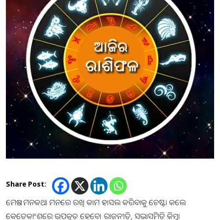
Share Post:
ମେଷ:- ମନକଥା ମନରେ ରଖି କାମ ହାସଲ କରିବାକୁ ଚେଷ୍ଟା କଲେ
କେତେକାଂଶରେ ଉପକୃତ ହେବେ। ରାଜନୀତି, ସଭାସମିତି କିମ୍ବା