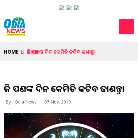
HOME
ଆଜି ଆପଣଙ୍କ ଦିନ କେମିତି କଟିବ ଜାଣନ୍ତୁ।
ଆଜି ଆପଣଙ୍କ ଦିନ କେମିତି କଟିବ ଜାଣନ୍ତୁ।
By - Odia News
07 Nov, 2019