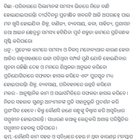
ବିଛା:-ପରିବାରରେ ପିଲାମାନଙ୍କ ସମସ୍ୟା ଭିତରେ ନିଜେ ବାନ୍ଧି
ହୋଇଯାଇପାରନ୍ତି। ଦୀର୍ଘଦିନରୁ ପ୍ରତୀକ୍ଷିତ ଖବରଟି ଆଜି ଅପରାହ୍ନେ ପାଇ
ମନ ଖୁସି ହୋଇଯିବ। ଶିଳ୍ପ, ବାଣିଜ୍ୟ, ବ୍ୟବସାୟ, କଳା, ସାହିତ୍ୟ, ପ୍ରଶାସନ
ତଥା ଆଇନ କ୍ଷେତ୍ରରୁ ସମସ୍ୟା ହଟିଯିବ। ପୂର୍ବ ଶତ୍ରୁତା କାମରେ ପ୍ରତିବନ୍ଧକ
ସୃଷ୍ଟି କରିପାରେ।
ଧନୁ:- ପ୍ରତ୍ୟେକ କାମରେ ସମସ୍ୟା ଓ ବିଳମ୍ବ ମନୋବ୍ୟଥାର କାରଣ ହେବ।
ଆଜିର ବନ୍ଧୁଗହଣରେ ଭଟ୍ଟା ପଡିଥିବା ସମ୍ପର୍କ ପୁଣି ଯୋଡି ହୋଇଯିବାର
ସୂଚନା ରହିଛି। ଦେହ ଓ ମନରେ ଶିଥିଳତା ଅନୁଭବ କରିବେ।
ପ୍ରତିଯୋଗିତାରେ ସଫଳତା ହାସଲ କରିବେ ଏବଂ ପୁରସ୍କୃତ ମଧ୍ୟ
ହୋଇପାରନ୍ତି। ଶିଳ୍ପ, ବ୍ୟବସାୟ, ପରିବହନରେ ଉନ୍ନତି କରିବେ।
ମକର:- ଆନୁଷ୍ଠାନିକ କାମ ଓ ସଭାସମିତିରେ ସଫଳତା ହାସଲ କରିବେ ।
ନିଜର ସହଜାତ ଗୁଣରୁ ଅନ୍ୟମାନଙ୍କ ପ୍ରତି ସହାନୁଭୂତି ପ୍ରଦର୍ଶନ କରି
ପ୍ରଶଂସିତ ହେବେ । କିନ୍ତୁ କୌଣସି ଜଣେ ବନ୍ଧୁଙ୍କୁ ବିଶ୍ୱାସ କରି ଅସୁବିଧାର
ସମ୍ମୁଖୀନ ହୋଇପାରନ୍ତି । ସାଧାରଣ କଥାକୁ କେନ୍ଦ୍ରକରି ଅଶାନ୍ତ ପରିସ୍ଥିତିର
ସମ୍ମୁଖୀନ ହେବାକୁ ପଡ଼ିପାରେ ।
କୁମ୍ଭ:-କୌଣସି କାମ ସହଜ ଓ ସୁବିଧାରେ ହେଉ ନ ଥିବା କାରଣରୁ ମନସ୍ତାପ