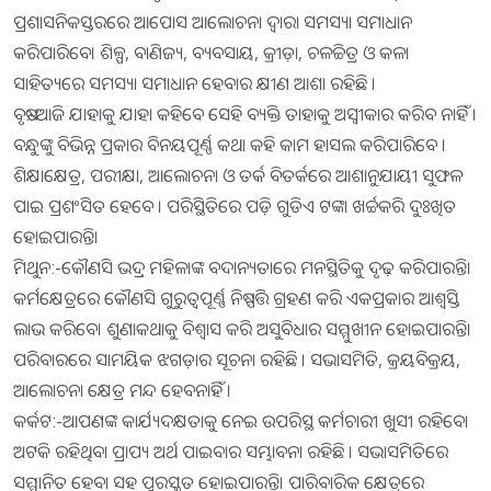
ପ୍ରଶାସନିକସ୍ତରରେ ଆପୋସ ଆଲୋଚନା ଦ୍ୱାରା ସମସ୍ୟା ସମାଧାନ
କରିପାରିବେ। ଶିଳ୍ପ, ବାଣିଜ୍ୟ, ବ୍ୟବସାୟ, କ୍ରୀଡ଼ା, ଚଳଚ୍ଚିତ୍ର ଓ କଳା
ସାହିତ୍ୟରେ ସମସ୍ୟା ସମାଧାନ ହେବାର କ୍ଷୀଣ ଆଶା ରହିଛି ।
ବୃଷ:-ଆଜି ଯାହାକୁ ଯାହା କହିବେ ସେହି ବ୍ୟକ୍ତି ତାହାକୁ ଅସ୍ବୀକାର କରିବ ନାହିଁ ।
ବନ୍ଧୁଙ୍କୁ ବିଭିନ୍ନ ପ୍ରକାର ବିନୟପୂର୍ଣ୍ଣ କଥା କହି କାମ ହାସଲ କରିପାରିବେ ।
ଶିକ୍ଷାକ୍ଷେତ୍ର, ପରୀକ୍ଷା, ଆଲୋଚନା ଓ ତର୍କ ବିତର୍କରେ ଆଶାନୁଯାୟୀ ସୁଫଳ
ପାଇ ପ୍ରଶଂସିତ ହେବେ । ପରିସ୍ଥିତିରେ ପଡ଼ି ଗୁଡିଏ ଟଙ୍କା ଖର୍ଚ୍ଚକରି ଦୁଃଖିତ
ହୋଇପାରନ୍ତି।
ମିଥୁନ:-କୌଣସି ଭଦ୍ର ମହିଳାଙ୍କ ବଦାନ୍ୟତାରେ ମନସ୍ଥିତିକୁ ଦୃଢ଼ କରିପାରନ୍ତି।
କର୍ମକ୍ଷେତ୍ରରେ କୌଣସି ଗୁରୁତ୍ୱପୂର୍ଣ୍ଣ ନିଷ୍ପତ୍ତି ଗ୍ରହଣ କରି ଏକପ୍ରକାର ଆଶ୍ୱସ୍ତି
ଲାଭ କରିବେ। ଶୁଣାକଥାକୁ ବିଶ୍ୱାସ କରି ଅସୁବିଧାର ସମ୍ମୁଖୀନ ହୋଇପାରନ୍ତି।
ପରିବାରରେ ସାମୟିକ ଝଗଡ଼ାର ସୂଚନା ରହିଛି । ସଭାସମିତି, କ୍ରୟବିକ୍ରୟ,
ଆଲୋଚନା କ୍ଷେତ୍ର ମନ୍ଦ ହେବନାହିଁ ।
କର୍କଟ:-ଆପଣଙ୍କ କାର୍ଯ୍ୟଦକ୍ଷତାକୁ ନେଇ ଉପରିସ୍ଥ କର୍ମଚାରୀ ଖୁସୀ ରହିବେ।
ଅଟକି ରହିଥିବା ପ୍ରାପ୍ୟ ଅର୍ଥ ପାଇବାର ସମ୍ଭାବନା ରହିଛି । ସଭାସମିତିରେ
ସମ୍ମାନିତ ହେବା ସହ ପୁରସ୍କୃତ ହୋଇପାରନ୍ତି। ପାରିବାରିକ କ୍ଷେତ୍ରରେ