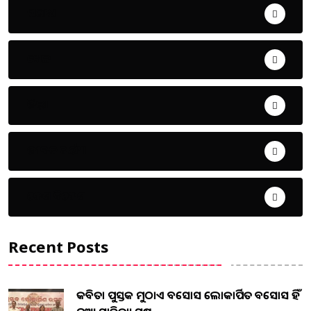
ଅପରାଧ
ଖେଳ
ଜିଲ୍ଲା
ଜୀବନ ଚର୍ଯ୍ୟା
ଦେଶ ବିଦେଶ
Recent Posts
କବିତା ପୁସ୍ତକ ମୁଠାଏ ଅବସୋସ ଲୋକାର୍ପିତ ଅବସୋସ ହିଁ