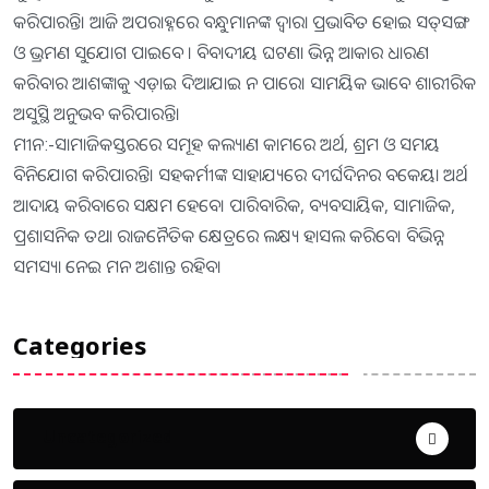
କରିପାରନ୍ତି। ଆଜି ଅପରାହ୍ନରେ ବନ୍ଧୁମାନଙ୍କ ଦ୍ୱାରା ପ୍ରଭାବିତ ହୋଇ ସତ୍‌ସଙ୍ଗ
ଓ ଭ୍ରମଣ ସୁଯୋଗ ପାଇବେ । ବିବାଦୀୟ ଘଟଣା ଭିନ୍ନ ଆକାର ଧାରଣ
କରିବାର ଆଶଙ୍କାକୁ ଏଡ଼ାଇ ଦିଆଯାଇ ନ ପାରେ। ସାମୟିକ ଭାବେ ଶାରୀରିକ
ଅସୁସ୍ଥି ଅନୁଭବ କରିପାରନ୍ତି।
ମୀନ:-ସାମାଜିକସ୍ତରରେ ସମୂହ କଲ୍ୟାଣ କାମରେ ଅର୍ଥ, ଶ୍ରମ ଓ ସମୟ
ବିନିଯୋଗ କରିପାରନ୍ତି। ସହକର୍ମୀଙ୍କ ସାହାଯ୍ୟରେ ଦୀର୍ଘଦିନର ବକେୟା ଅର୍ଥ
ଆଦାୟ କରିବାରେ ସକ୍ଷମ ହେବେ। ପାରିବାରିକ, ବ୍ୟବସାୟିକ, ସାମାଜିକ,
ପ୍ରଶାସନିକ ତଥା ରାଜନୈତିକ କ୍ଷେତ୍ରରେ ଲକ୍ଷ୍ୟ ହାସଲ କରିବେ। ବିଭିନ୍ନ
ସମସ୍ୟା ନେଇ ମନ ଅଶାନ୍ତ ରହିବ।
Categories
Uncategorized