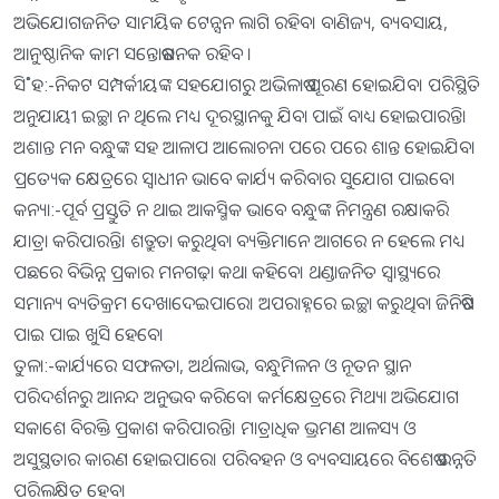
ଅଭିଯୋଗଜନିତ ସାମୟିକ ଟେନ୍ସନ ଲାଗି ରହିବ। ବାଣିଜ୍ୟ, ବ୍ୟବସାୟ,
ଆନୁଷ୍ଠାନିକ କାମ ସନ୍ତୋଷଜନକ ରହିବ ।
ସି˚ହ:-ନିକଟ ସମ୍ପର୍କୀୟଙ୍କ ସହଯୋଗରୁ ଅଭିଳାଷ ପୂରଣ ହୋଇଯିବ। ପରିସ୍ଥିତି
ଅନୁଯାୟୀ ଇଚ୍ଛା ନ ଥିଲେ ମଧ୍ୟ ଦୂରସ୍ଥାନକୁ ଯିବା ପାଇଁ ବାଧ୍ୟ ହୋଇପାରନ୍ତି।
ଅଶାନ୍ତ ମନ ବନ୍ଧୁଙ୍କ ସହ ଆଳାପ ଆଲୋଚନା ପରେ ପରେ ଶାନ୍ତ ହୋଇଯିବ।
ପ୍ରତ୍ୟେକ କ୍ଷେତ୍ରରେ ସ୍ବାଧୀନ ଭାବେ କାର୍ଯ୍ୟ କରିବାର ସୁଯୋଗ ପାଇବେ।
କନ୍ୟା:-ପୂର୍ବ ପ୍ରସ୍ତୁତି ନ ଥାଇ ଆକସ୍ମିକ ଭାବେ ବନ୍ଧୁଙ୍କ ନିମନ୍ତ୍ରଣ ରକ୍ଷାକରି
ଯାତ୍ରା କରିପାରନ୍ତି। ଶତ୍ରୁତା କରୁଥିବା ବ୍ୟକ୍ତିମାନେ ଆଗରେ ନ ହେଲେ ମଧ୍ୟ
ପଛରେ ବିଭିନ୍ନ ପ୍ରକାର ମନଗଢ଼ା କଥା କହିବେ। ଥଣ୍ଡାଜନିତ ସ୍ବାସ୍ଥ୍ୟରେ
ସମାନ୍ୟ ବ୍ୟତିକ୍ରମ ଦେଖାଦେଇପାରେ। ଅପରାହ୍ନରେ ଇଚ୍ଛା କରୁଥିବା ଜିନିଷଟି
ପାଇ ପାଇ ଖୁସି ହେବେ।
ତୁଳା:-କାର୍ଯ୍ୟରେ ସଫଳତା, ଅର୍ଥଲାଭ, ବନ୍ଧୁମିଳନ ଓ ନୂତନ ସ୍ଥାନ
ପରିଦର୍ଶନରୁ ଆନନ୍ଦ ଅନୁଭବ କରିବେ। କର୍ମକ୍ଷେତ୍ରରେ ମିଥ୍ୟା ଅଭିଯୋଗ
ସକାଶେ ବିରକ୍ତି ପ୍ରକାଶ କରିପାରନ୍ତି। ମାତ୍ରାଧିକ ଭ୍ରମଣ ଆଳସ୍ୟ ଓ
ଅସୁସ୍ଥତାର କାରଣ ହୋଇପାରେ। ପରିବହନ ଓ ବ୍ୟବସାୟରେ ବିଶେଷ ଉନ୍ନତି
ପରିଲକ୍ଷିତ ହେବ।