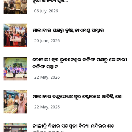
ନୂଆ ସାହିତ୍ୟ ସୃଷ...
06 July, 2026
ମାଲାବାର ପକ୍ଷରୁ ନୁଓ୍ବା ଡାଏମଣ୍ଡ ସମ୍ଭାର
20 June, 2026
ରୋଟାରୀ କ୍ଲବ ଭୁବନେଶ୍ୱର କଳିଙ୍ଗ ପକ୍ଷରୁ ରୋଟାରୀ
କଳିଙ୍ଗ ସମ୍ମାନ
22 May, 2026
ମାଲାବାର ଚନ୍ଦ୍ରଶେଖରପୁର ଷ୍ଟୋରରେ ଆର୍ଟିଷ୍ଟ୍ରି ସୋ
22 May, 2026
ନୀଳାଦ୍ରି ବିହାର ସରସ୍ୱତୀ ବିଦ୍ୟା ମନ୍ଦିରର ଶତ