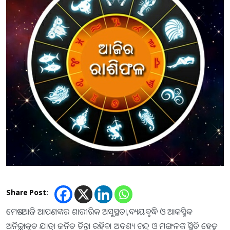
Share Post:
ମେଷ:-ଆଜି ଆପଣଙ୍କର ଶାରୀରିକ ଅସୁସ୍ଥତା,ବ୍ୟୟବୃଦ୍ଧି ଓ ଆକସ୍ମିକ
ଅନିଚ୍ଛାକୃତ ଯାତ୍ରା ଜନିତ ଚିନ୍ତା ରହିବ। ଅବଶ୍ୟ ଚନ୍ଦ୍ର ଓ ମଙ୍ଗଳଙ୍କ ସ୍ଥିତି ହେତୁ