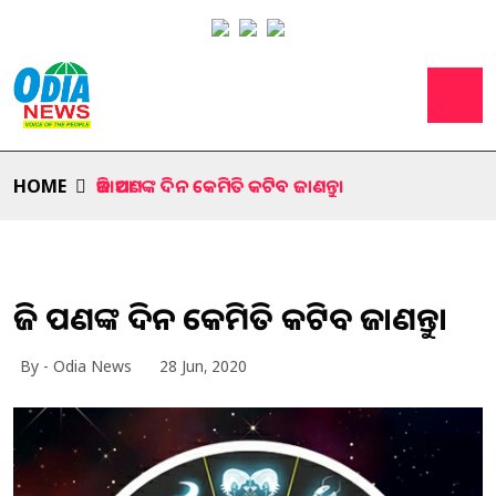
HOME
ଆଜି ଆପଣଙ୍କ ଦିନ କେମିତି କଟିବ ଜାଣନ୍ତୁ।
ଆଜି ଆପଣଙ୍କ ଦିନ କେମିତି କଟିବ ଜାଣନ୍ତୁ।
By - Odia News
28 Jun, 2020