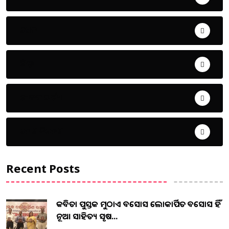
ଖେଳ
ଜିଲ୍ଲା
ଜୀବନ ଚର୍ଯ୍ୟା
ଦେଶ ବିଦେଶ
Recent Posts
କବିତା ପୁସ୍ତକ ମୁଠାଏ ଅବସୋସ ଲୋକାର୍ପିତ ଅବସୋସ ହିଁ
ନୂଆ ସାହିତ୍ୟ ସୃଷ...