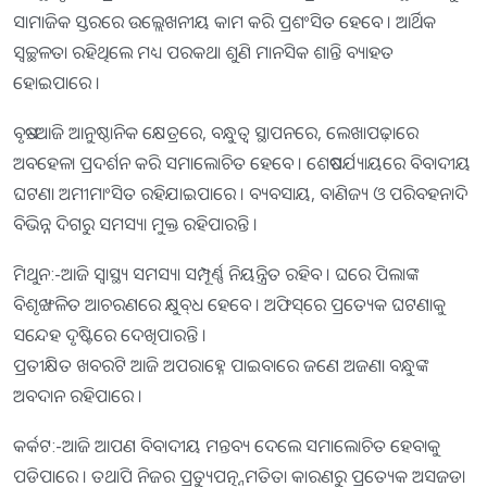
ସାମାଜିକ ସ୍ତରରେ ଉଲ୍ଲେଖନୀୟ କାମ କରି ପ୍ରଶଂସିତ ହେବେ । ଆର୍ଥିକ
ସ୍ବଚ୍ଛଳତା ରହିଥିଲେ ମଧ୍ୟ ପରକଥା ଶୁଣି ମାନସିକ ଶାନ୍ତି ବ୍ୟାହତ
ହୋଇପାରେ ।
ବୃଷ:-ଆଜି ଆନୁଷ୍ଠାନିକ କ୍ଷେତ୍ରରେ, ବନ୍ଧୁତ୍ୱ ସ୍ଥାପନରେ, ଲେଖାପଢ଼ାରେ
ଅବହେଳା ପ୍ରଦର୍ଶନ କରି ସମାଲୋଚିତ ହେବେ । ଶେଷପର୍ଯ୍ୟାୟରେ ବିବାଦୀୟ
ଘଟଣା ଅମୀମାଂସିତ ରହିଯାଇପାରେ । ବ୍ୟବସାୟ, ବାଣିଜ୍ୟ ଓ ପରିବହନାଦି
ବିଭିନ୍ନ ଦିଗରୁ ସମସ୍ୟା ମୁକ୍ତ ରହିପାରନ୍ତି ।
ମିଥୁନ:-ଆଜି ସ୍ବାସ୍ଥ୍ୟ ସମସ୍ୟା ସମ୍ପୂର୍ଣ୍ଣ ନିୟନ୍ତ୍ରିତ ରହିବ । ଘରେ ପିଲାଙ୍କ
ବିଶୃଙ୍ଖଳିତ ଆଚରଣରେ କ୍ଷୁବ୍‌ଧ ହେବେ । ଅଫିସ୍‌ରେ ପ୍ରତ୍ୟେକ ଘଟଣାକୁ
ସନ୍ଦେହ ଦୃଷ୍ଟିରେ ଦେଖିପାରନ୍ତି ।
ପ୍ରତୀକ୍ଷିତ ଖବରଟି ଆଜି ଅପରାହ୍ନେ ପାଇବାରେ ଜଣେ ଅଜଣା ବନ୍ଧୁଙ୍କ
ଅବଦାନ ରହିପାରେ ।
କର୍କଟ:-ଆଜି ଆପଣ ବିବାଦୀୟ ମନ୍ତବ୍ୟ ଦେଲେ ସମାଲୋଚିତ ହେବାକୁ
ପଡିପାରେ । ତଥାପି ନିଜର ପ୍ରତ୍ୟୁପତ୍ନ୍ନମତିତା କାରଣରୁ ପ୍ରତ୍ୟେକ ଅସଜଡା