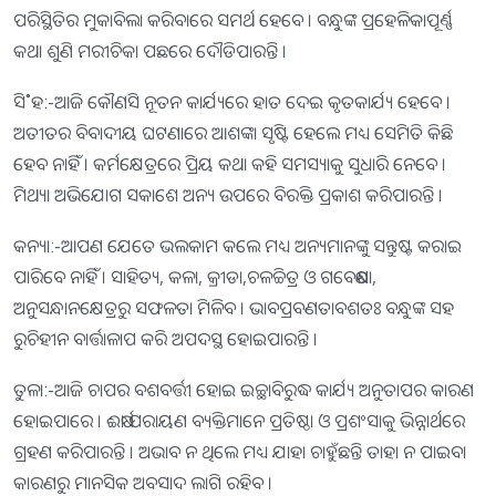
ପରିସ୍ଥିତିର ମୁକାବିଲା କରିବାରେ ସମର୍ଥ ହେବେ । ବନ୍ଧୁଙ୍କ ପ୍ରହେଳିକାପୂର୍ଣ୍ଣ
କଥା ଶୁଣି ମରୀଚିକା ପଛରେ ଦୌଡିପାରନ୍ତି ।
ସି˚ହ:-ଆଜି କୌଣସି ନୂତନ କାର୍ଯ୍ୟରେ ହାତ ଦେଇ କୃତକାର୍ଯ୍ୟ ହେବେ ।
ଅତୀତର ବିବାଦୀୟ ଘଟଣାରେ ଆଶଙ୍କା ସୃଷ୍ଟି ହେଲେ ମଧ୍ୟ ସେମିତି କିଛି
ହେବ ନାହିଁ । କର୍ମକ୍ଷେତ୍ରରେ ପ୍ରିୟ କଥା କହି ସମସ୍ୟାକୁ ସୁଧାରି ନେବେ ।
ମିଥ୍ୟା ଅଭିଯୋଗ ସକାଶେ ଅନ୍ୟ ଉପରେ ବିରକ୍ତି ପ୍ରକାଶ କରିପାରନ୍ତି ।
କନ୍ୟା:-ଆପଣ ଯେତେ ଭଲକାମ କଲେ ମଧ୍ୟ ଅନ୍ୟମାନଙ୍କୁ ସନ୍ତୁଷ୍ଟ କରାଇ
ପାରିବେ ନାହିଁ । ସାହିତ୍ୟ, କଳା, କ୍ରୀଡା,ଚଳଚ୍ଚିତ୍ର ଓ ଗବେଷଣା,
ଅନୁସନ୍ଧାନକ୍ଷେତ୍ରରୁ ସଫଳତା ମିଳିବ । ଭାବପ୍ରବଣତାବଶତଃ ବନ୍ଧୁଙ୍କ ସହ
ରୁଚିହୀନ ବାର୍ତ୍ତାଳାପ କରି ଅପଦସ୍ଥ ହୋଇପାରନ୍ତି ।
ତୁଳା:-ଆଜି ଚାପର ବଶବର୍ତ୍ତୀ ହୋଇ ଇଚ୍ଛାବିରୁଦ୍ଧ କାର୍ଯ୍ୟ ଅନୁତାପର କାରଣ
ହୋଇପାରେ । ଈର୍ଷା ପରାୟଣ ବ୍ୟକ୍ତିମାନେ ପ୍ରତିଷ୍ଠା ଓ ପ୍ରଶଂସାକୁ ଭିନ୍ନାର୍ଥରେ
ଗ୍ରହଣ କରିପାରନ୍ତି । ଅଭାବ ନ ଥିଲେ ମଧ୍ୟ ଯାହା ଚାହୁଁଛନ୍ତି ତାହା ନ ପାଇବା
କାରଣରୁ ମାନସିକ ଅବସାଦ ଲାଗି ରହିବ ।