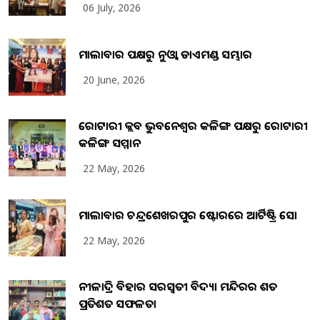
06 July, 2026
ମାଲାବାର ପକ୍ଷରୁ ନୁଓ୍ବା ଡାଏମଣ୍ଡ ସମ୍ଭାର
20 June, 2026
ରୋଟାରୀ କ୍ଲବ ଭୁବନେଶ୍ୱର କଳିଙ୍ଗ ପକ୍ଷରୁ ରୋଟାରୀ
କଳିଙ୍ଗ ସମ୍ମାନ
22 May, 2026
ମାଲାବାର ଚନ୍ଦ୍ରଶେଖରପୁର ଷ୍ଟୋରରେ ଆର୍ଟିଷ୍ଟ୍ରି ସୋ
22 May, 2026
ନୀଳାଦ୍ରି ବିହାର ସରସ୍ୱତୀ ବିଦ୍ୟା ମନ୍ଦିରର ଶତ
ପ୍ରତିଶତ ସଫଳତା