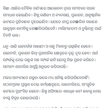
ବିଛା:-ଆଜିର ଦୈନିକ ଚର୍ଯ୍ୟାରେ ଆଲୋଚନା ଦ୍ୱାରା ସମସ୍ୟାର ସରଳ
ସମାଧାନ ହୋଇଯିବ । ଶିଳ୍ପ,ବାଣିଜ୍ୟ ଓ ବ୍ୟବସାୟ, ପ୍ରକାଶନ, ଆନୁଷ୍ଠାନିକ
କାମରେ ପ୍ରତିବନ୍ଧକ ଦୂରେଇଯିବ । ଯେତେ ଶୀଘ୍ର ଶେଷ କରିବା ସକାଶେ
ଭାବୁଥିବା କାମଟିକୁ ଶେଷ କରିପାରିବେନି । ମାଲିମକଦ୍ଦମା ଓ ଚୁକ୍ତିପତ୍ର ପାଇଁ
ଦିନଟି ଭଲ ।
ଧନୁ:-ଆଜି ଉଚ୍ଚବର୍ଗଙ୍କ ସାହାଯ୍ୟ ଓ ବନ୍ଧୁ ମିଳନରୁ ଉତ୍ସାହିତ ହେବେ ।
ରାଜନୀତି, ପ୍ରକାଶନ କିମ୍ବା ପ୍ରଶାସନିକ କ୍ଷେତ୍ରରେ ଦ୍ୱନ୍ଦ୍ୱ ଦୂର ହେବ । ଅର୍ଥ
ସମ୍ପର୍କକୁ ନେଇ ବନ୍ଧୁଙ୍କ ସହ ସମ୍ପର୍କ ହାନି ଯୋଗୁ ଚିନ୍ତା ପ୍ରକଟ କରିବେ ।
ସାମାନ୍ୟ ଶାରୀରିକ ଅସୁସ୍ଥି ଅନୁଭବ କରିପାରନ୍ତି ।
ମକର:ଅନ୍ୟମାନେ ଶତ୍ରୁତା କଲେ ମଧ୍ୟ ଅନିଷ୍ଟ କରିପାରିବେନାହିଁ ।
ଗଠନମୂଳକ ପ୍ରସ୍ତାବ ଦେଇ କର୍ମକ୍ଷେତ୍ରରେ, ରାଜନୀତିରେ, ସାଂସ୍କୃତିକ
କାମରେ ପ୍ରଶଂସିତ ହେବେ । କିନ୍ତୁ ଅଫିସରେ ଏକାଧିକ କାମ ହାତକୁ ନେଇ
ବ୍ୟସ୍ତ ବିବ୍ରତ ହୋଇପାରନ୍ତି ।