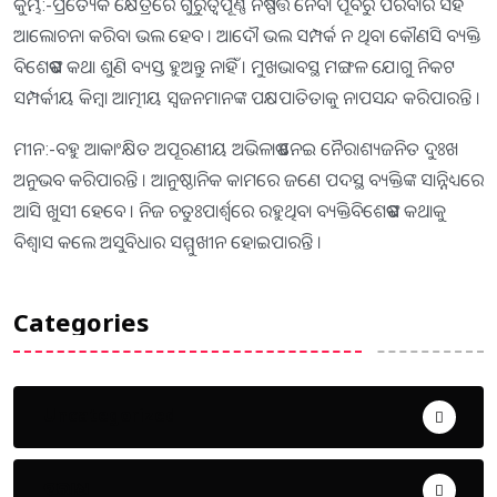
କୁମ୍ଭ:-ପ୍ରତ୍ୟେକ କ୍ଷେତ୍ରରେ ଗୁରୁତ୍ୱପୂର୍ଣ୍ଣ ନିଷ୍ପତ୍ତି ନେବା ପୂର୍ବରୁ ପରିବାର ସହ
ଆଲୋଚନା କରିବା ଭଲ ହେବ । ଆଦୌ ଭଲ ସମ୍ପର୍କ ନ ଥିବା କୌଣସି ବ୍ୟକ୍ତି
ବିଶେଷଙ୍କ କଥା ଶୁଣି ବ୍ୟସ୍ତ ହୁଅନ୍ତୁ ନାହିଁ । ମୁଖଭାବସ୍ଥ ମଙ୍ଗଳ ଯୋଗୁ ନିକଟ
ସମ୍ପର୍କୀୟ କିମ୍ବା ଆତ୍ମୀୟ ସ୍ବଜନମାନଙ୍କ ପକ୍ଷପାତିତାକୁ ନାପସନ୍ଦ କରିପାରନ୍ତି ।
ମୀନ:-ବହୁ ଆକାଂକ୍ଷିତ ଅପୂରଣୀୟ ଅଭିଳାଷ ନେଇ ନୈରାଶ୍ୟଜନିତ ଦୁଃଖ
ଅନୁଭବ କରିପାରନ୍ତି । ଆନୁଷ୍ଠାନିକ କାମରେ ଜଣେ ପଦସ୍ଥ ବ୍ୟକ୍ତିଙ୍କ ସାନ୍ନିଧ୍ୟରେ
ଆସି ଖୁସୀ ହେବେ । ନିଜ ଚତୁଃପାର୍ଶ୍ୱରେ ରହୁଥିବା ବ୍ୟକ୍ତିବିଶେଷଙ୍କ କଥାକୁ
ବିଶ୍ୱାସ କଲେ ଅସୁବିଧାର ସମ୍ମୁଖୀନ ହୋଇପାରନ୍ତି ।
Categories
Uncategorized
ଅପରାଧ