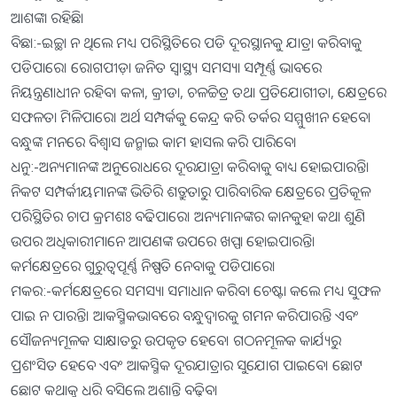
ଆଶଙ୍କା ରହିଛି।
ବିଛା:-ଇଚ୍ଛା ନ ଥିଲେ ମଧ୍ୟ ପରିସ୍ଥିତିରେ ପଡି ଦୂରସ୍ଥାନକୁ ଯାତ୍ରା କରିବାକୁ
ପଡିପାରେ। ରୋଗପୀଡ଼ା ଜନିତ ସ୍ବାସ୍ଥ୍ୟ ସମସ୍ୟା ସମ୍ପୂର୍ଣ୍ଣ ଭାବରେ
ନିୟନ୍ତ୍ରଣାଧୀନ ରହିବ। କଳା, କ୍ରୀଡା, ଚଳଚ୍ଚିତ୍ର ତଥା ପ୍ରତିଯୋଗୀତା, କ୍ଷେତ୍ରରେ
ସଫଳତା ମିଳିପାରେ। ଅର୍ଥ ସମ୍ପର୍କକୁ କେନ୍ଦ୍ର କରି ତର୍କର ସମ୍ମୁଖୀନ ହେବେ।
ବନ୍ଧୁଙ୍କ ମନରେ ବିଶ୍ୱାସ ଜନ୍ମାଇ କାମ ହାସଲ କରି ପାରିବେ।
ଧନୁ:-ଅନ୍ୟମାନଙ୍କ ଅନୁରୋଧରେ ଦୂରଯାତ୍ରା କରିବାକୁ ବାଧ୍ୟ ହୋଇପାରନ୍ତି।
ନିକଟ ସମ୍ପର୍କୀୟମାନଙ୍କ ଭିତିରି ଶତ୍ରୁତାରୁ ପାରିବାରିକ କ୍ଷେତ୍ରରେ ପ୍ରତିକୂଳ
ପରିସ୍ଥିତିର ଚାପ କ୍ରମଶଃ ବଢିପାରେ। ଅନ୍ୟମାନଙ୍କର କାନକୁହା କଥା ଶୁଣି
ଉପର ଅଧିକାରୀମାନେ ଆପଣଙ୍କ ଉପରେ ଖପ୍ପା ହୋଇପାରନ୍ତି।
କର୍ମକ୍ଷେତ୍ରରେ ଗୁରୁତ୍ୱପୂର୍ଣ୍ଣ ନିଷ୍ପତି ନେବାକୁ ପଡିପାରେ।
ମକର:-କର୍ମକ୍ଷେତ୍ରରେ ସମସ୍ୟା ସମାଧାନ କରିବା ଚେଷ୍ଟା କଲେ ମଧ୍ୟ ସୁଫଳ
ପାଇ ନ ପାରନ୍ତି। ଆକସ୍ମିକଭାବରେ ବନ୍ଧୁଦ୍ୱାରକୁ ଗମନ କରିପାରନ୍ତି ଏବଂ
ସୌଜନ୍ୟମୂଳକ ସାକ୍ଷାତରୁ ଉପକୃତ ହେବେ। ଗଠନମୂଳକ କାର୍ଯ୍ୟରୁ
ପ୍ରଶଂସିତ ହେବେ ଏବଂ ଆକସ୍ମିକ ଦୂରଯାତ୍ରାର ସୁଯୋଗ ପାଇବେ। ଛୋଟ
ଛୋଟ କଥାକୁ ଧରି ବସିଲେ ଅଶାନ୍ତି ବଢ଼ିବ।