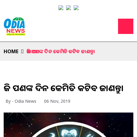
HOME
ଆଜି ଆପଣଙ୍କ ଦିନ କେମିତି କଟିବ ଜାଣନ୍ତୁ।
ଆଜି ଆପଣଙ୍କ ଦିନ କେମିତି କଟିବ ଜାଣନ୍ତୁ।
By - Odia News
06 Nov, 2019