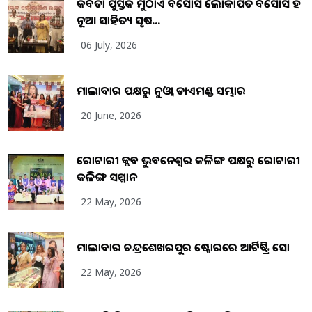
କବିତା ପୁସ୍ତକ ମୁଠାଏ ଅବସୋସ ଲୋକାର୍ପିତ ଅବସୋସ ହିଁ
ନୂଆ ସାହିତ୍ୟ ସୃଷ...
06 July, 2026
ମାଲାବାର ପକ୍ଷରୁ ନୁଓ୍ବା ଡାଏମଣ୍ଡ ସମ୍ଭାର
20 June, 2026
ରୋଟାରୀ କ୍ଲବ ଭୁବନେଶ୍ୱର କଳିଙ୍ଗ ପକ୍ଷରୁ ରୋଟାରୀ
କଳିଙ୍ଗ ସମ୍ମାନ
22 May, 2026
ମାଲାବାର ଚନ୍ଦ୍ରଶେଖରପୁର ଷ୍ଟୋରରେ ଆର୍ଟିଷ୍ଟ୍ରି ସୋ
22 May, 2026