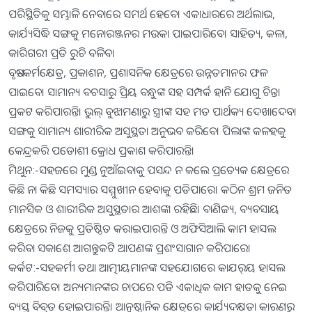
ପରିସ୍ଥିତିକୁ ସମ୍ଭାଳି ନେବାରେ ସମର୍ଥ ହେବେ। ଏକାଧାରରେ ଅର୍ଥଲାଭ,
କାର୍ଯ୍ୟସିଦ୍ଧି ସଙ୍ଗକୁ ମନୋରଞ୍ଜନର ମଉକା ପାଇପାରିବେ। ସାହିତ୍ୟ, କଳା,
କାରିଗରୀ ପ୍ରତି ରୁଚି ବଳିବ।
ବୃଷ:-କର୍ମକ୍ଷେତ୍ର, ପ୍ରକାଶନ, ପ୍ରଶାସନିକ କ୍ଷେତ୍ରରେ ଉନ୍ନତମାନର ଫଳ
ପାଇବେ। ସାମାନ୍ୟ ବଚସାରୁ ପ୍ରିୟ ବନ୍ଧୁଙ୍କ ସହ ସମ୍ପର୍କ ହାନି ଯୋଗୁ ଚିନ୍ତା
ପ୍ରକଟ କରିପାରନ୍ତି। ଭୁଲ୍‌ ବୁଝାମଣାରୁ ସ୍ତ୍ରୀଙ୍କ ସହ ମତ ପାର୍ଥକ୍ୟ ଦେଖାଦେବା
ସଙ୍ଗକୁ ସାମାନ୍ୟ ଶାରୀରିକ ଅସୁସ୍ଥତା ଅନୁଭବ କରିବେ। ପିଲାଙ୍କ କଳହକୁ
କେନ୍ଦ୍ରକରି ପଡୋଶୀ କ୍ରୋଧ ପ୍ରକାଶ କରିପାରନ୍ତି।
ମିଥୁନ:-ସହଜରେ ମୁଣ୍ଡ ନୁଆଁଇବାକୁ ପସନ୍ଦ ନ କଲେ ପ୍ରତ୍ୟେକ କ୍ଷେତ୍ରରେ
କିଛି ନା କିଛି ସମସ୍ୟାର ସମ୍ମୁଖୀନ ହେବାକୁ ପଡିପାରେ। କଠିନ ଶ୍ରମ ଜନିତ
ମାନସିକ ଓ ଶାରୀରିକ ଅସୁସ୍ଥତାର ଆଶଙ୍କା ରହିଛି। ବାଣିଜ୍ୟ, ବ୍ୟବସାୟ
କ୍ଷେତ୍ରରେ ନିଜକୁ ପ୍ରତିଷ୍ଠିତ କରାଇପାରନ୍ତି ଓ ଅଫିସିଆଲି କାମ ହାସଲ
କରିବା ସକାଶେ ଆଗନ୍ତୁକଟି ଆପଣଙ୍କ ପ୍ରଶଂସାଗାନ କରିପାରେ।
କର୍କଟ:-ସହକର୍ମୀ ତଥା ଆତ୍ମୀୟମାନଙ୍କ ସହଯୋଗରେ କାଯର୍‌ୟ ହାସଲ
କରିପାରିବେ। ଅନ୍ୟମାନଙ୍କର ଚାପରେ ପଡି ଏକାଧିକ କାମ ହାତକୁ ନେଇ
ବ୍ୟସ୍ତ ବିବ୍ରତ ହୋଇପାରନ୍ତି। ଆନୁଷ୍ଠାନିକ କ୍ଷେତ୍ରରେ କାର୍ଯ୍ୟଦକ୍ଷତା କାରଣରୁ