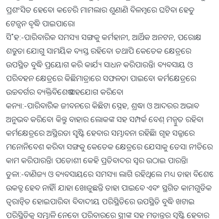
ପ୍ରଶଂସିତ ହେବେ। କଚେରି ମାମଲାର ଶୁଣାଣି ବିଳମ୍ବରେ ଘଟିବା ହେତୁ
ଟେନ୍ସନ ବୃଦ୍ଧି ପାଇପାରେ।
ସି˚ହ:-ପାରିବାରିକ ସମସ୍ୟା ସଙ୍ଗକୁ କର୍ମହାନୀ, ଆର୍ଥିକ ଅନଟନ, ପରୋକ୍ଷ
ଶତ୍ରୁତା ଯୋଗୁ ସାମୟିକ ବ୍ୟସ୍ତ ରହିବେ। ତଥାପି କେତେକ କ୍ଷେତ୍ରରେ
ଉପସ୍ଥିତ ବୁଦ୍ଧି ପ୍ରୟୋଗ କରି କାର୍ଯ୍ୟ ସାଧନ କରିପାରନ୍ତି। ବ୍ୟବସାୟ ଓ
ପରିବହନ କ୍ଷେତ୍ରରେ କିଛିମାତ୍ରାରେ ସଫଳତା ପାଇବେ। କର୍ମକ୍ଷେତ୍ରରେ
ଉଚ୍ଚବର୍ଗର ବ୍ୟକ୍ତିବିଶେଷ ସହଯୋଗ କରିବେ।
କନ୍ୟା:-ପାରିବାରିିକ ଜୀବନରେ କିଛିଟା ସ୍ନେହ, ଶ୍ରଦ୍ଧା ଓ ଆଦରର ଅଭାବ
ଅନୁଭବ କରିବେ। କିନ୍ତୁ ବାହାର ଲୋକଙ୍କ ସହ ସମ୍ପର୍କ ବେଶ୍‌ ମଜ୍ୱୁତ ରହିବ।
କର୍ମକ୍ଷେତ୍ରରେ ଅସ୍ଥିରତା ସୃୃଷ୍ଟି ହେବାର ସମ୍ଭାବନା ରହିଛି। ଗୃହ ସଜ୍ଜାରେ
ମନୋନିବେଶ କରିବା ସଙ୍ଗକୁ କେତେକ କ୍ଷେତ୍ରରେ ଯେସାକୁ ତେସା ନୀତିରେ
କାମ କରିପାରନ୍ତି। ପଡୋଶୀ କେହି ପ୍ରତିବାଦର ସ୍ବର ଉଠାଇ ପାରନ୍ତି।
ତୁଳା:-ବାଣିଜ୍ୟ ଓ ବ୍ୟବସାୟରେ ସମସ୍ୟା ଲାଗି ରହିଥିଲେ ମଧ୍ୟ ତାହା ବିଶେଷ
ଉକତ୍ଟ ହେବ ନାହିଁ। ଯାହା ଖୋଜୁଛନ୍ତି ତାହା ପାଇବେ ଏବଂ ସ୍ଥଗିତ କାମଗୁଡିକ
ତ୍ୱରାନ୍ବିତ ହୋଇପାରିବ। ବିବାଦୀୟ ପରିସ୍ଥିତିରେ ଉପସ୍ଥିତି ବୁଦ୍ଧି ଖଟାଇ
ପରିସ୍ଥିତିକୁ ସମ୍ଭାଳି ନେବେ। ପରିବାରରେ ସ୍ତ୍ରୀଙ୍କ ସହ ମତାନ୍ତର ସୃଷ୍ଟି ହେବାର