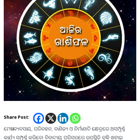
Share Post:
ମେଷ:-ବ୍ୟବସାୟ, ପରିବହନ, ବାଣିଜ୍ୟ ଓ ନିର୍ମାଣାଦି କ୍ଷେତ୍ରରେ ଅସମ୍ପୂର୍ଣ୍ଣ
କାର୍ଯ୍ୟ ସମ୍ପୂର୍ଣ୍ଣ କରିବେ। ବିବାଦୀୟ ପରିସରରେ ଉପସ୍ଥିତି ବୁଦ୍ଧି ଖଟାଇ