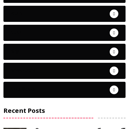
ଅପରାଧ
ଖେଳ
ଜିଲ୍ଲା
ଜୀବନ ଚର୍ଯ୍ୟା
ଦେଶ ବିଦେଶ
Recent Posts