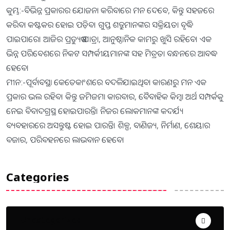
କୁମ୍ଭ:-ବିଭିନ୍ନ ପ୍ରକାରର ଯୋଜନା କରିବାରେ ମନ ଦେବେ, କିନ୍ତୁ ସହଜରେ
କରିବା କଷ୍ଟକର ହୋଇ ପଡ଼ିବ। ଗୁପ୍ତ ଶତ୍ରୁମାନଙ୍କର ସକ୍ରିୟତା ବୃଦ୍ଧି
ପାଇପାରେ। ଆଜିର ପ୍ରତ୍ୟୁଷ ଯାତ୍ରା, ଆନୁଷ୍ଠାନିକ କାମରୁ ଖୁସି ରହିବେ। ଏକ
ଭିନ୍ନ ପରିବେଶରେ ନିକଟ ସମ୍ପର୍କୀୟମାନଙ୍କ ସହ ମିତ୍ରତା ବନ୍ଧନରେ ଆବଦ୍ଧ
ହେବେ।
ମୀନ:-ପୂର୍ବାବସ୍ଥା କେତେକାଂଶରେ ବଦଳିଯାଇଥିବା କାରଣରୁ ମନ ଏକ
ପ୍ରକାର ଭଲ ରହିବ। କିନ୍ତୁ ଜମିଜମା କାରବାର, ବୈବାହିକ କିମ୍ବା ଅର୍ଥ ସମ୍ପର୍କକୁ
ନେଇ ବିବାଦଗ୍ରସ୍ଥ ହୋଇପାରନ୍ତି। ନିଜର ଲୋକମାନଙ୍କ କଦର୍ଯ୍ୟ
ବ୍ୟବହାରରେ ଅସନ୍ତୁଷ୍ଟ ହୋଇ ପାରନ୍ତି। ଶିଳ୍ପ, ବାଣିଜ୍ୟ, ନିର୍ମାଣ, ଶେୟାର
ବଜାର, ପରିବହନରେ ଲାଭବାନ ହେବେ।
Categories
Uncategorized