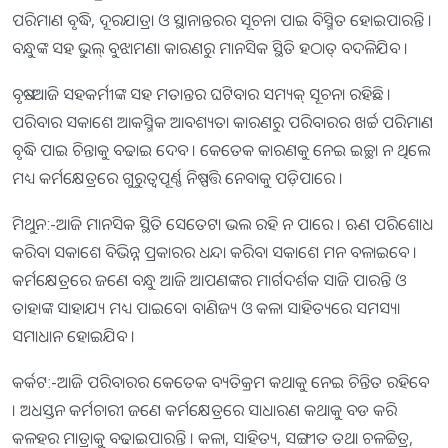
ପରିମାଣ ବୃଦ୍ଧି, ଦୂରଯାତ୍ରା ଓ ସ୍ଥାନାନ୍ତରର ସୂଚନା ପାଇ ବିସ୍ମିତ ହୋଇପାରନ୍ତି ।
ବନ୍ଧୁଙ୍କ ସହ ଭୁଲ୍‌ ବୁଝାମଣା କାରଣରୁ ମାନସିକ ସ୍ଥିତି ହଠାତ୍‌ ବଦଳିଯିବ ।
ବୃଷ:-ଆଜି ସହକର୍ମୀଙ୍କ ସହ ମତାନ୍ତର ଘଟିବାର ସମ୍ୟକ୍‌ ସୂଚନା ରହିଛି ।
ପରିବାର ସକାଶେ ଆକସ୍ମିକ ଆବଶ୍ୟତା କାରଣରୁ ପରିବାରର ଖର୍ଚ୍ଚ ପରିମାଣ
ବୃଦ୍ଧି ପାଇ ଚିନ୍ତାକୁ ବଢାଇ ଦେବ । କେତେକ କାରଣକୁ ନେଇ ଇଚ୍ଛା ନ ଥିଲେ
ମଧ୍ୟ କର୍ମକ୍ଷେତ୍ରରେ ଗୁରୁତ୍ୱପୂର୍ଣ୍ଣ ନିଷ୍ପତ୍ତି ନେବାକୁ ପଡ଼ିପାରେ ।
ମିଥୁନ:-ଆଜି ମାନସିକ ସ୍ଥିତି ସେତେଟା ଭଲ ରହି ନ ପାରେ । ଋଣ ପରିଶୋଧ
କରିବା ସକାଶେ ବିଭିନ୍ନ ପ୍ରକାରର ଧନ୍ଦା କରିବା ସକାଶେ ମନ ବଳାଇବେ ।
କର୍ମକ୍ଷେତ୍ରରେ ଜଣେ ବନ୍ଧୁ ଆଜି ଆପଣଙ୍କର ମାର୍ଗଦର୍ଶକ ସାଜି ପାରନ୍ତି ଓ
ତାହାଙ୍କ ସାହାଯ୍ୟ ମଧ୍ୟ ପାଇବେ। ବାଣିଜ୍ୟ ଓ କଳା ସାହିତ୍ୟରେ ସମସ୍ୟା
ସମାଧାନ ହୋଇଯିବ ।
କର୍କଟ:-ଆଜି ପରିବାରର କେତେକ ବ୍ୟତିକ୍ରମ କଥାକୁ ନେଇ ଚିନ୍ତିତ ରହିବେ
। ଅଧସ୍ତନ କର୍ମଚାରୀ ଜଣେ କର୍ମକ୍ଷେତ୍ରରେ ସାଧାରଣ କଥାକୁ ବଡ କରି
କଳହର ମାତ୍ରାକୁ ବଢାଇପାରନ୍ତି । କଳା, ସାହିତ୍ୟ, ସଙ୍ଗୀତ ତଥା ଚଳଚ୍ଚିତ୍ର,