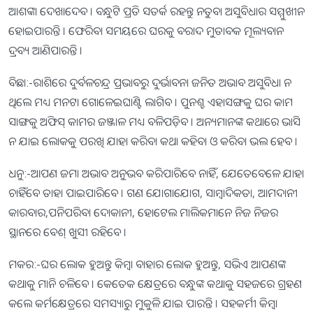
ଆଶଙ୍କା ଦେଖାଦେବ । ବନ୍ଧୁଟି ପ୍ରତି ସତର୍କ ରହନ୍ତୁ ନତୁବା ଅସୁବିଧାର ସମ୍ମୁଖୀନ
ହୋଇପାରନ୍ତି । ଫେରିବା ସମୟରେ ଘରକୁ ବରାଦ ମୁତାବକ ମୂଲ୍ୟବାନ
ଦ୍ରବ୍ୟ ଆଣିପାରନ୍ତି ।
ବିଛା:-ରାଶିରେ ଦୁର୍ବଳଚନ୍ଦ୍ର ପ୍ରଭାବରୁ ଦୁର୍ଭାବନା ଜନିତ ଅଭାବ ଅସୁବିଧା ନ
ଥିଲେ ମଧ୍ୟ ମନଟା ଗୋଳେଇଘାଣ୍ଟି ଲାଗିବ । ପୁନଶ୍ଚ ଏହାସଙ୍ଗକୁ ଘର କାମ
ସାଙ୍ଗକୁ ଅଫିସ୍‌ କାମର ଜଞ୍ଜାଳ ମଧ୍ୟ ବଳିପଡ଼ିବ । ଅନ୍ୟମାନଙ୍କ କଥାରେ ଭାସି
ନ ଯାଇ ଲୋକକୁ ପରଖି ଯାହା କରିବା କଥା କହିବା ଓ କରିବା ଭଲ ହେବ ।
ଧନୁ:-ଆପଣ ଜମା ଅଭାବ ଅନୁଭବ କରିପାରିବେ ନାହିଁ, ଯେତେବେଳେ ଯାହା
ଚାହିଁବେ ତାହା ପାଇପାରିବେ । ଗଣ ଯୋଗାଯୋଗ, ସାମ୍ବାଦିକତା, ଆମଦାନୀ
କାରବାର,ପନିପରିବା ଦୋକାନୀ, ହୋଟେଲ ମାଲିକମାନେ ନିଜ ନିଜର
ସ୍ଥାନରେ ବେଶ୍‌ ଖୁସୀ ରହିବେ ।
ମକର:-ଘର ଲୋକ ହୁଅନ୍ତୁ କିମ୍ବା ବାହାର ଲୋକ ହୁଅନ୍ତୁ, ସଭିଏ ଆପଣଙ୍କ
କଥାକୁ ମାନି ଚଳିବେ । କେତେକ କ୍ଷେତ୍ରରେ ବନ୍ଧୁଙ୍କ କଥାକୁ ସହଜରେ ଗ୍ରହଣ
କଲେ କର୍ମକ୍ଷେତ୍ରରେ ସମସ୍ୟାରୁ ମୁକୁଳି ଯାଇ ପାରନ୍ତି । ସହକର୍ମୀ କିମ୍ବା