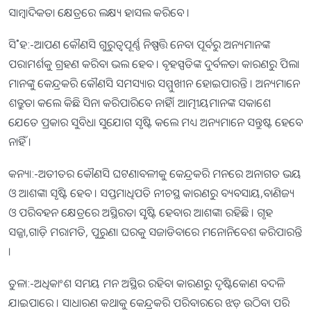
ସାମ୍ବାଦିକତା କ୍ଷେତ୍ରରେ ଲକ୍ଷ୍ୟ ହାସଲ କରିବେ ।
ସି˚ହ:-ଆପଣ କୌଣସି ଗୁରୁତ୍ୱପୂର୍ଣ୍ଣ ନିଷ୍ପତ୍ତି ନେବା ପୂର୍ବରୁ ଅନ୍ୟମାନଙ୍କ
ପରାମର୍ଶକୁ ଗ୍ରହଣ କରିବା ଭଲ ହେବ । ବୃହସ୍ପତିଙ୍କ ଦୁର୍ବଳତା କାରଣରୁ ପିଲା
ମାନଙ୍କୁ କେନ୍ଦ୍ରକରି କୌଣସି ସମସ୍ୟାର ସମ୍ମୁଖୀନ ହୋଇପାରନ୍ତି । ଅନ୍ୟମାନେ
ଶତ୍ରୁତା କଲେ କିଛି ସିନା କରିପାରିବେ ନାହିଁ। ଆତ୍ମୀୟମାନଙ୍କ ସକାଶେ
ଯେତେ ପ୍ରକାର ସୁବିଧା ସୁଯୋଗ ସୃଷ୍ଟି କଲେ ମଧ୍ୟ ଅନ୍ୟମାନେ ସନ୍ତୁଷ୍ଟ ହେବେ
ନାହିଁ ।
କନ୍ୟା:-ଅତୀତର କୌଣସି ଘଟଣାବଳୀକୁ କେନ୍ଦ୍ରକରି ମନରେ ଅନାଗତ ଭୟ
ଓ ଆଶଙ୍କା ସୃଷ୍ଟି ହେବ । ସପ୍ତମାଧିପତି ନୀଚସ୍ଥ କାରଣରୁ ବ୍ୟବସାୟ,ବାଣିଜ୍ୟ
ଓ ପରିବହନ କ୍ଷେତ୍ରରେ ଅସ୍ଥିରତା ସୃୃଷ୍ଟି ହେବାର ଆଶଙ୍କା ରହିଛି । ଗୃହ
ସଜ୍ଜା,ଗାଡ଼ି ମରାମତି, ପୁରୁଣା ଘରକୁ ସଜାଡିବାରେ ମନୋନିବେଶ କରିପାରନ୍ତି
।
ତୁଳା:-ଅଧିକାଂଶ ସମୟ ମନ ଅସ୍ଥିର ରହିବା କାରଣରୁ ଦୃଷ୍ଟିକୋଣ ବଦଳି
ଯାଇପାରେ । ସାଧାରଣ କଥାକୁ କେନ୍ଦ୍ରକରି ପରିବାରରେ ଝଡ଼ ଉଠିବା ପରି