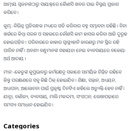
ଆତ୍ମୀୟ ସ୍ବଜନଙ୍କଠାରୁ ସାୟାହ୍ନରେ କାୈଣସି ଖବର ପାଇ ବିସ୍ମୟ ପ୍ରକାଶ
କରିବେ ।
କୁମ୍ଭ:-ବିଭିନ୍ନ ପ୍ରତିବନ୍ଧକ ମଧ୍ୟରେ ଗତି କରିବାର ବହୁ ସମ୍ଭାବନା ରହିଛି । ବିନା
ଖର୍ଚ୍ଚରେ କିମ୍ବା ସରଳ ଓ ସହଜରେ କୌଣସି କାମ ହାସଲ କରିବା ଆଜି ଦୁରୂହ
ହୋଇପଡ଼ିବ । ପରିବାରରେ କାହାର ସ୍ବାସ୍ଥ୍ୟହାନି କାରଣରୁ ମନ ସ୍ଥିର ରହି
ପାରିବ ନାହିଁ । ଅବଶ୍ୟ ବନ୍ଧୁମାନଙ୍କ ସହାୟତା ନେଇ ବ୍ୟବସାୟରେ ବକେୟା
ଅର୍ଥ ଆଦାୟ ।
ମୀନ:-କେତୁଙ୍କ କୁପ୍ରଭାବରୁ କର୍ମକ୍ଷେତ୍ର ସକାଶେ ସାମୟିକ ଚିନ୍ତିତ ରହିବେ
କିନ୍ତୁ ପରକ୍ଷଣରେ ସବୁ କିଛି ଠିକ୍‌ ହୋଇଯିବ । ଶିକ୍ଷା, ସନ୍ତାନ, ଅଧ୍ୟୟନ,
ଅଧ୍ୟାପନା, ଆଲୋଚନା ପାଇଁ ପ୍ରକୃଷ୍ଟ ଦିନଟିଏ କହିଲେ ଅତ୍ୟୁକ୍ତି ହେବ ନାହିଁ ।
ଯାତ୍ରା, ବାଣିଜ୍ୟ, ବ୍ୟବସାୟ, ମାଲି ମକଦ୍ଦମା, ସଂଗଠନ, ଲେଖାପଢାରେ
ସମସ୍ୟା ସମାଧାନ ହୋଇଯିବ ।
Categories