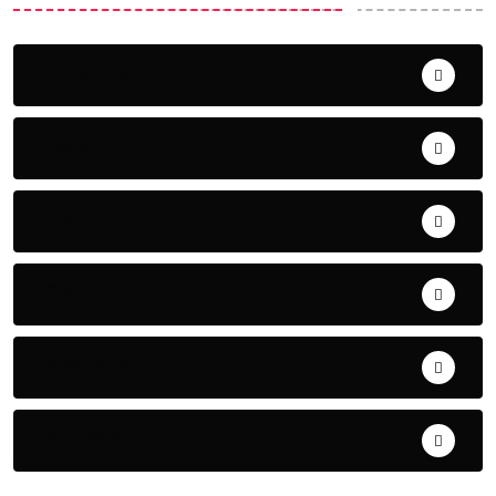
Uncategorized
ଅପରାଧ
ଖେଳ
ଜିଲ୍ଲା
ଜୀବନ ଚର୍ଯ୍ୟା
ଦେଶ ବିଦେଶ