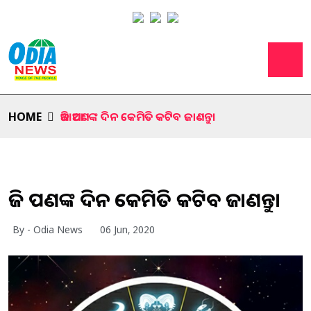
HOME
ଆଜି ଆପଣଙ୍କ ଦିନ କେମିତି କଟିବ ଜାଣନ୍ତୁ।
ଆଜି ଆପଣଙ୍କ ଦିନ କେମିତି କଟିବ ଜାଣନ୍ତୁ।
By - Odia News
06 Jun, 2020