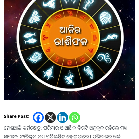
Share Post:
ମେଷ:-ଆଜି କର୍ମକ୍ଷେତ୍ର, ପରିବାର ଓ ଆର୍ଥିକ ଦିଗଟି ଅନୁକୂଳ ରହିଲେ ମଧ୍ୟ
ସାମାନ୍ୟ ବ୍ୟତିକ୍ରମ ମଧ୍ୟ ପରିଲକ୍ଷିତ ହୋଇପାରେ । ପରିବାରର ଖର୍ଚ୍ଚ