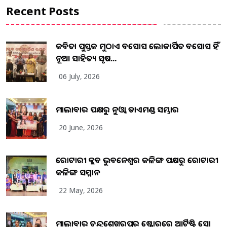
Recent Posts
କବିତା ପୁସ୍ତକ ମୁଠାଏ ଅବସୋସ ଲୋକାର୍ପିତ ଅବସୋସ ହିଁ
ନୂଆ ସାହିତ୍ୟ ସୃଷ...
06 July, 2026
ମାଲାବାର ପକ୍ଷରୁ ନୁଓ୍ବା ଡାଏମଣ୍ଡ ସମ୍ଭାର
20 June, 2026
ରୋଟାରୀ କ୍ଲବ ଭୁବନେଶ୍ୱର କଳିଙ୍ଗ ପକ୍ଷରୁ ରୋଟାରୀ
କଳିଙ୍ଗ ସମ୍ମାନ
22 May, 2026
ମାଲାବାର ଚନ୍ଦ୍ରଶେଖରପୁର ଷ୍ଟୋରରେ ଆର୍ଟିଷ୍ଟ୍ରି ସୋ