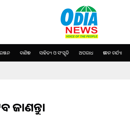
ଞ୍ଜନ
ବାଣିଜ୍ୟ
ସାହିତ୍ୟ ଓ ସଂସ୍କୃତି
ଅପରାଧ
ଜୀବନ ଚର୍ଯ୍ୟା
ବ ଜାଣନ୍ତୁ।