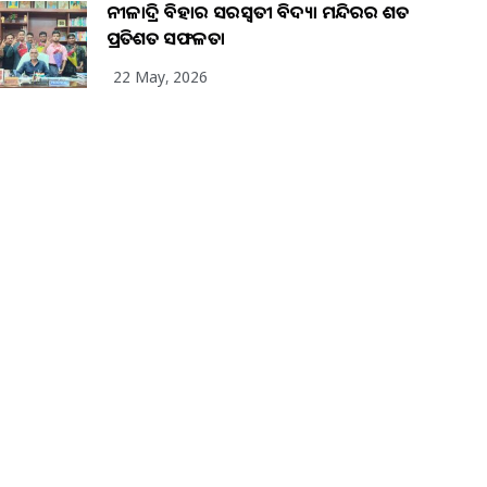
ନୀଳାଦ୍ରି ବିହାର ସରସ୍ୱତୀ ବିଦ୍ୟା ମନ୍ଦିରର ଶତ
ପ୍ରତିଶତ ସଫଳତା
22 May, 2026