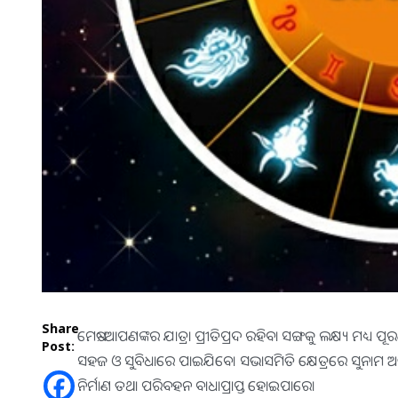
Share
ମେଷ:-ଆପଣଙ୍କର ଯାତ୍ରା ପ୍ରୀତିପ୍ରଦ ରହିବା ସଙ୍ଗକୁ ଲକ୍ଷ୍ୟ ମ
Post:
ସହଜ ଓ ସୁବିଧାରେ ପାଇଯିବେ। ସଭାସମିତି କ୍ଷେତ୍ରରେ ସୁନାମ ଅର୍ଜ
ନିର୍ମାଣ ତଥା ପରିବହନ ବାଧାପ୍ରାପ୍ତ ହୋଇପାରେ।