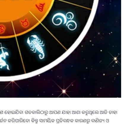
ଧ୍ୟ ପୂରଣ ହୋଇଯିବ। ଗତକାଲିଠାରୁ ଆପଣ ଯାହା ଆଶା କରୁଥିଲେ ଆଜି ତାହା
ନ କରିପାରିବେ। କିନ୍ତୁ ସାମୟିକ ପ୍ରତିବନ୍ଧକ କାରଣରୁ ବାଣିଜ୍ୟ ଓ