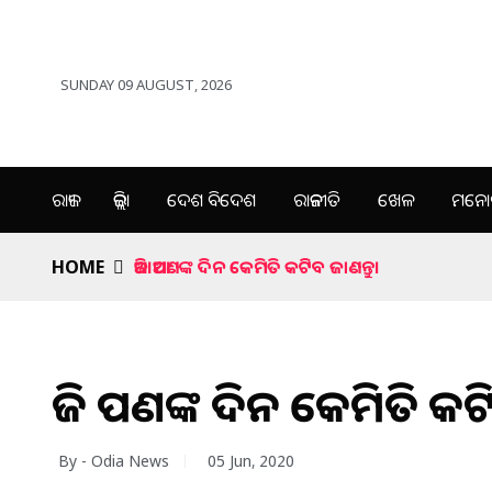
SUNDAY 09 AUGUST, 2026
ରାଜ୍ୟ
ଜିଲ୍ଲା
ଦେଶ ବିଦେଶ
ରାଜନୀତି
ଖେଳ
ମନୋର
HOME
ଆଜି ଆପଣଙ୍କ ଦିନ କେମିତି କଟିବ ଜାଣନ୍ତୁ।
ଆଜି ଆପଣଙ୍କ ଦିନ କେମିତି କଟି
By - Odia News
05 Jun, 2020