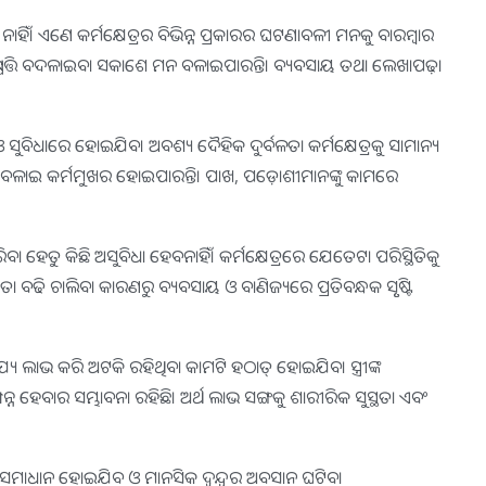
ହିଁ। ଏଣେ କର୍ମକ୍ଷେତ୍ରର ବିଭିନ୍ନ ପ୍ରକାରର ଘଟଣାବଳୀ ମନକୁ ବାରମ୍ବାର
ପତ୍ତି ବଦଳାଇବା ସକାଶେ ମନ ବଳାଇପାରନ୍ତି। ବ୍ୟବସାୟ ତଥା ଲେଖାପଢ଼ା
ୁବିଧାରେ ହୋଇଯିବ। ଅବଶ୍ୟ ଦୈହିକ ଦୁର୍ବଳତା କର୍ମକ୍ଷେତ୍ରକୁ ସାମାନ୍ୟ
ମନ ବଳାଇ କର୍ମମୁଖର ହୋଇପାରନ୍ତି। ପାଖ, ପଡ଼ୋଶୀମାନଙ୍କୁ କାମରେ
ବା ହେତୁ କିଛି ଅସୁବିଧା ହେବନାହିଁ। କର୍ମକ୍ଷେତ୍ରରେ ଯେତେଟା ପରିସ୍ଥିତିକୁ
୍ୱିତା ବଢି ଚାଲିବା କାରଣରୁ ବ୍ୟବସାୟ ଓ ବାଣିଜ୍ୟରେ ପ୍ରତିବନ୍ଧକ ସୃୃଷ୍ଟି
ଯ୍ୟ ଲାଭ କରି ଅଟକି ରହିଥିବା କାମଟି ହଠାତ୍‌ ହୋଇଯିବ। ସ୍ତ୍ରୀଙ୍କ
୍ନ ହେବାର ସମ୍ଭାବନା ରହିଛି। ଅର୍ଥ ଲାଭ ସଙ୍ଗକୁ ଶାରୀରିକ ସୁସ୍ଥତା ଏବଂ
ୟା ସମାଧାନ ହୋଇଯିବ ଓ ମାନସିକ ଦ୍ୱନ୍ଦ୍ୱର ଅବସାନ ଘଟିବ।