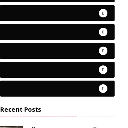
ଅପରାଧ
ଖେଳ
ଜିଲ୍ଲା
ଜୀବନ ଚର୍ଯ୍ୟା
ଦେଶ ବିଦେଶ
Recent Posts