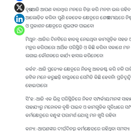
ବୃଷ:-ଆଜି ଆପଣ ବାରମ୍ବାର ମନରେ ଚିନ୍ତା କରି ମନଟା ଭଲ ରହିବ ନା
ଆଲୋଡ଼ିତ କରିବ। ପୁଣି କେତେକ କ୍ଷେତ୍ରରେ ଶେଷ ସମୟରେ ନିଷ୍
ଓ ପ୍ରକାଶନ କ୍ଷେତ୍ରରେ ଶୁଭଫଳ ପାଇବେ।
ମିଥୁନ:-ଆଜିର ଦିନଟିରେ ହାତକୁ ନେଇଥିବା କାମଗୁଡ଼ିକ ସହଜ ଓ ସ
ମନ୍ଥର କରିପାରେ। ଆର୍ଥିକ ପରିସ୍ଥିତି ଓ କିଛି କରିବା ସକାଶେ 
ଲଗାଇ କୌଶଳରେ କାର୍ଯ୍ୟ ହାସଲ କରିନେବେ।
କର୍କଟ:-ଆଜି ପ୍ରତ୍ୟେକ କ୍ଷେତ୍ରରେ ନିଜକୁ ଆଡଜଷ୍ଟ କରି ଚଳି ପାରି
ଜଟିଳ ମନେ କରୁଛନ୍ତି ବାସ୍ତବରେ ସେମିତି କିଛି ହେବନି। ପ୍ରତିଦ୍ୱନ୍ଦ
ହୋଇପାରେ।
ସି˚ହ:-ଆଜି ଏକ ଭିନ୍ନ ପରିସ୍ଥିତିରେ ନିକଟ ସମ୍ପର୍କୀୟମାନଙ୍କ ସାହା
ସାହାଯ୍ୟରୁ ମନୋବଳ ବୃଦ୍ଧି ପାଇବ ଓ କାମଗୁଡିକ ସୁବିଧାରେ ସମ୍ପନ
କର୍ମକ୍ଷେତ୍ରରେ ବନ୍ଧୁଙ୍କ ପରାମର୍ଶ ଯୋଗୁ ମନ ଖୁସି ରହିବ।
କନ୍ୟା:-ଆପଣଙ୍କର ଦୀର୍ଘଦିନରୁ କର୍ମକ୍ଷେତ୍ରରେ ରହିଥିବା ସମସ୍