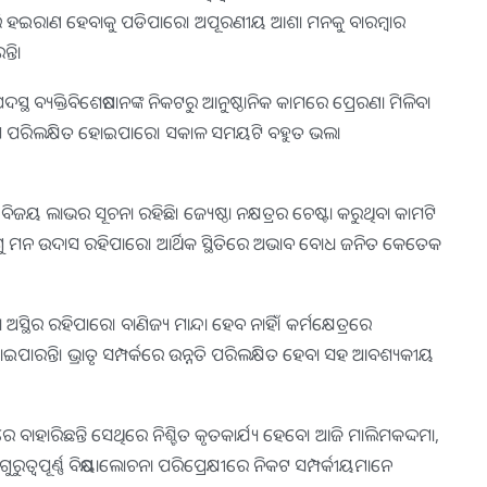
ରି ହଇରାଣ ହେବାକୁ ପଡିପାରେ। ଅପୂରଣୀୟ ଆଶା ମନକୁ ବାରମ୍ବାର
ତି।
ଥ ବ୍ୟକ୍ତିବିଶେଷମାନଙ୍କ ନିକଟରୁ ଆନୁଷ୍ଠାନିକ କାମରେ ପ୍ରେରଣା ମିଳିବ।
ୟତିକ୍ରମ ପରିଲକ୍ଷିତ ହୋଇପାରେ। ସକାଳ ସମୟଟି ବହୁତ ଭଲ।
ବିଜୟ ଲାଭର ସୂଚନା ରହିଛି। ଜ୍ୟେଷ୍ଠା ନକ୍ଷତ୍ରର ଚେଷ୍ଟା କରୁଥିବା କାମଟି
ଯୋଗୁ ମନ ଉଦାସ ରହିପାରେ। ଆର୍ଥିକ ସ୍ଥିତିରେ ଅଭାବ ବୋଧ ଜନିତ କେତେକ
ସ୍ଥିର ରହିପାରେ। ବାଣିଜ୍ୟ ମାନ୍ଦା ହେବ ନାହିଁ। କର୍ମକ୍ଷେତ୍ରରେ
ପାରନ୍ତି। ଭ୍ରାତୃ ସମ୍ପର୍କରେ ଉନ୍ନତି ପରିଲକ୍ଷିତ ହେବା ସହ ଆବଶ୍ୟକୀୟ
ବାହାରିଛନ୍ତି ସେଥିରେ ନିଶ୍ଚିତ କୃତକାର୍ଯ୍ୟ ହେବେ। ଆଜି ମାଲିମକଦ୍ଦମା,
ୁତ୍ୱପୂର୍ଣ୍ଣ ବିଷୟାଲୋଚନା ପରିପ୍ରେକ୍ଷୀରେ ନିକଟ ସମ୍ପର୍କୀୟମାନେ