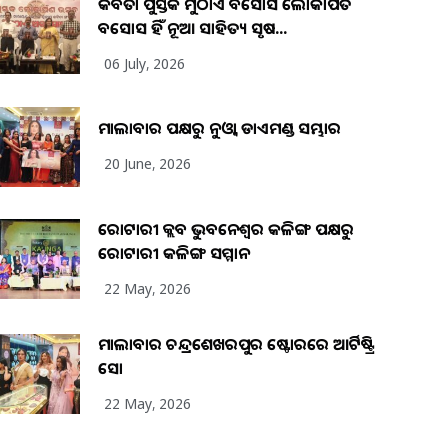
କବିତା ପୁସ୍ତକ ମୁଠାଏ ଅବସୋସ ଲୋକାର୍ପିତ
ଅବସୋସ ହିଁ ନୂଆ ସାହିତ୍ୟ ସୃଷ...
06 July, 2026
ମାଲାବାର ପକ୍ଷରୁ ନୁଓ୍ବା ଡାଏମଣ୍ଡ ସମ୍ଭାର
20 June, 2026
ରୋଟାରୀ କ୍ଲବ ଭୁବନେଶ୍ୱର କଳିଙ୍ଗ ପକ୍ଷରୁ
ରୋଟାରୀ କଳିଙ୍ଗ ସମ୍ମାନ
22 May, 2026
ମାଲାବାର ଚନ୍ଦ୍ରଶେଖରପୁର ଷ୍ଟୋରରେ ଆର୍ଟିଷ୍ଟ୍ରି
ସୋ
22 May, 2026