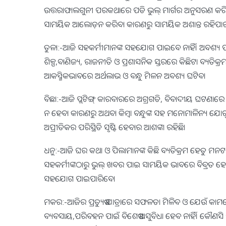
ଉତ୍ତରାଫାଲଗୁନୀ ପରକଥାରେ ପଡି ଭୁଲ୍‌ ମାର୍ଗର ଅନୁସରଣ କ
ସାମୟିକ ଆଲୋଡ଼ନ କରିବା କାରଣରୁ ସାମୟିକ ଅଶାନ୍ତ ରହିପାରନ୍
ତୁଳା:-ଆଜି ସହକର୍ମୀମାନଙ୍କ ସହଯୋଗ ପାଇବେ ନାହିଁ। ଅବଶ୍ୟ ପଦସ୍
ଶିଳ୍ପ,ବାଣିଜ୍ୟ, ରାଜନୀତି ଓ ପ୍ରଶାସନିକ ସ୍ତରରେ କିଛିଟା ବ୍
ଆକସ୍ମିକଭାବରେ ଅର୍ଥଲାଭ ଓ ବନ୍ଧୁ ମିଳନ ଅବଶ୍ୟ ଘଟିବ।
ବିଛା:-ଆଜି ପ୍ଲଟିଙ୍ଗ୍‌ କାରବାରରେ ଅଗ୍ରଗତି, ବିବାଦୀୟ ଘଟଣାରେ 
ନ ହେବା କାରଣରୁ ଅଥବା କିମ୍ବା ବନ୍ଧୁଙ୍କ ସହ ମନୋମାଳିନ୍ୟ 
ଅପ୍ରୀତିକର ପରିସ୍ଥିତି ସୃଷ୍ଟି ହେବାର ଆଶଙ୍କା ରହିଛି।
ଧନୁ:-ଆଜି ଘର କଥା ଓ ପିଲାମାନଙ୍କ କିଛି ବ୍ୟତିକ୍ରମ ହେତୁ ମନଟା ଅ
ସହକର୍ମୀଙ୍କଠାରୁ ଭୁଲ୍‌ ଖବର ପାଇ ସାମୟିକ ଭାବରେ ବିବ୍ରତ ହୋଇ
ସହଯୋଗ ପାଇପାରିବେ।
ମକର:-ଆଜିର ପ୍ରତ୍ୟୁଷ ଯାତ୍ରାରେ ସଫଳତା ମିଳିବ ଓ ଯେଉଁ କାମରେ 
ବ୍ୟବସାୟ,ପରିବହନ ପାଇଁ ବିଶେଷ ଅସୁବିଧା ହେବ ନାହିଁ। କୌଣସି ଗୁର