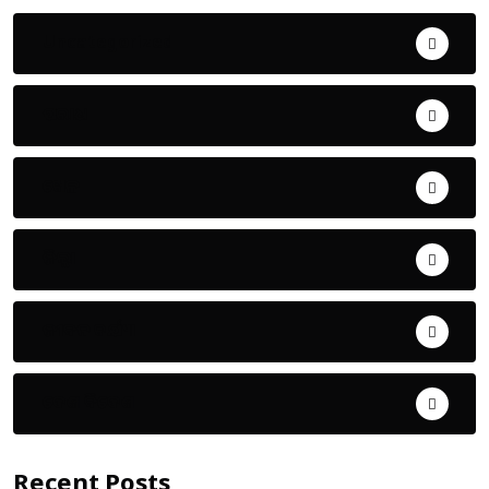
Uncategorized
ଅପରାଧ
ଖେଳ
ଜିଲ୍ଲା
ଜୀବନ ଚର୍ଯ୍ୟା
ଦେଶ ବିଦେଶ
Recent Posts