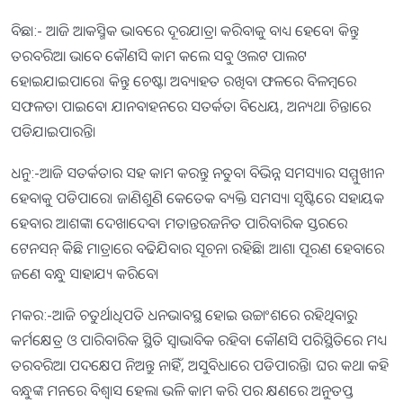
ବିଛା:- ଆଜି ଆକସ୍ମିକ ଭାବରେ ଦୂରଯାତ୍ରା କରିବାକୁ ବାଧ୍ୟ ହେବେ। କିନ୍ତୁ
ତରବରିଆ ଭାବେ କୌଣସି କାମ କଲେ ସବୁ ଓଲଟ ପାଲଟ
ହୋଇଯାଇପାରେ। କିନ୍ତୁ ଚେଷ୍ଟା ଅବ୍ୟାହତ ରଖିବା ଫଳରେ ବିଳମ୍ବରେ
ସଫଳତା ପାଇବେ। ଯାନବାହନରେ ସତର୍କତା ବିଧେୟ, ଅନ୍ୟଥା ଚିନ୍ତାରେ
ପଡିଯାଇପାରନ୍ତି।
ଧନୁ:-ଆଜି ସତର୍କତାର ସହ କାମ କରନ୍ତୁ ନତୁବା ବିଭିନ୍ନ ସମସ୍ୟାର ସମ୍ମୁଖୀନ
ହେବାକୁ ପଡିପାରେ। ଜାଣିଶୁଣି କେତେକ ବ୍ୟକ୍ତି ସମସ୍ୟା ସୃଷ୍ଟିରେ ସହାୟକ
ହେବାର ଆଶଙ୍କା ଦେଖାଦେବ। ମତାନ୍ତରଜନିତ ପାରିବାରିକ ସ୍ତରରେ
ଟେନସନ୍‌ କିିଛି ମାତ୍ରାରେ ବଢିଯିବାର ସୂଚନା ରହିଛି। ଆଶା ପୂରଣ ହେବାରେ
ଜଣେ ବନ୍ଧୁ ସାହାଯ୍ୟ କରିବେ।
ମକର:-ଆଜି ଚତୁର୍ଥାଧିପତି ଧନଭାବସ୍ଥ ହୋଇ ଉଚ୍ଚାଂଶରେ ରହିଥିବାରୁ
କର୍ମକ୍ଷେତ୍ର ଓ ପାରିବାରିକ ସ୍ଥିତି ସ୍ବାଭାବିକ ରହିବ। କୌଣସି ପରିସ୍ଥିତିରେ ମଧ୍ୟ
ତରବରିଆ ପଦକ୍ଷେପ ନିଅନ୍ତୁ ନାହିଁ, ଅସୁବିଧାରେ ପଡିପାରନ୍ତି। ଘର କଥା କହି
ବନ୍ଧୁଙ୍କ ମନରେ ବିଶ୍ୱାସ ହେଲା ଭଳି କାମ କରି ପର କ୍ଷଣରେ ଅନୁତପ୍ତ