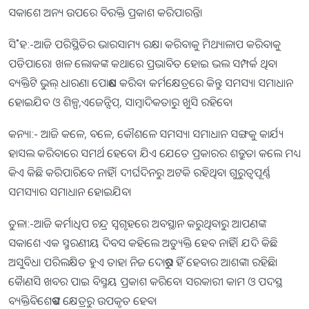
ସକାଶେ ଅନ୍ୟ ଉପରେ ବିରକ୍ତି ପ୍ରକାଶ କରିପାରନ୍ତି।
ସି˚ହ:-ଆଜି ପରିସ୍ଥିତିର ଭାରସାମ୍ୟ ରକ୍ଷା କରିବାକୁ ମିଥ୍ୟାଳାପ କରିବାକୁ
ପଡିପାରେ। ଖଳ ଲୋକଙ୍କ କଥାରେ ପ୍ରଭାବିତ ହୋଇ ଭଲ ସମ୍ପର୍କ ଥିବା
ବ୍ୟକ୍ତିଟି ଭୁଲ୍‌ ଧାରଣା ପୋଷଣ କରିବ। କର୍ମକ୍ଷେତ୍ରରେ କିନ୍ତୁ ସମସ୍ୟା ସମାଧାନ
ହୋଇଯିବ ଓ ଶିଳ୍ପ,ଏଜେନ୍ସିପ୍‌, ସାମ୍ବାଦିକତାରୁ ଖୁସି ରହିବେ।
କନ୍ୟା:- ଆଜି କଳେ, ବଳେ, କୌଶଳେ ସମସ୍ୟା ସମାଧାନ ସଙ୍ଗକୁ କାର୍ଯ୍ୟ
ହାସଲ କରିବାରେ ସମର୍ଥ ହେବେ। ଯିଏ ଯେତେ ପ୍ରକାରର ଶତ୍ରୁତା କଲେ ମଧ୍ୟ
କିଏ କିଛି କରିପାରିବେ ନାହିଁ। ଦୀର୍ଘଦିନରୁ ଅଟକି ରହିଥିବା ଗୁରୁତ୍ୱପୂର୍ଣ୍ଣ
ସମସ୍ୟାର ସମାଧାନ ହୋଇଯିବ।
ତୁଳା:-ଆଜି କର୍ମାଧିପ ଚନ୍ଦ୍ର ସ୍ବଗୃହରେ ଅବସ୍ଥାନ କରୁଥିବାରୁ ଆପଣଙ୍କ
ସକାଶେ ଏକ ସ୍ମରଣୀୟ ଦିବସ କହିଲେ ଅତ୍ୟୁକ୍ତି ହେବ ନାହିଁ। ଯଦି କିଛି
ଅସୁବିଧା ପରିଲକ୍ଷିତ ହୁଏ ତାହା ନିଜ ଦୋଷରୁ ହିଁ ହେବାର ଆଶଙ୍କା ରହିଛି।
କାୈଣସି ଖବର ପାଇ ବିସ୍ମୟ ପ୍ରକାଶ କରିବେ। ସରକାରୀ କାମ ଓ ପଦସ୍ଥ
ବ୍ୟକ୍ତିବିଶେଷଙ୍କ କ୍ଷେତ୍ରରୁ ଉପକୃତ ହେବ।