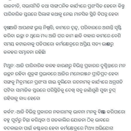
ରାଜନୀତି, ସଭାସମିତି ତଥା ସାଙ୍ଗଠନିକ କାର୍ଯ୍ୟରେ ପ୍ରଶଂସିତ ହେବେ। କିନ୍ତୁ
ପାରିବାରିକ ସ୍ତରରେ ପିଲାଙ୍କ କଥାକୁ ନେଇ ମାନସିକ ସ୍ଥିତି ବିପନ୍ନ ହେବ।
ବୃଷ:-ଆଜି ଆପଣଙ୍କ ଭୁଲ୍‌ ନିଷ୍ପତ୍ତି, କାମରେ ଦ୍ୱନ୍ଦ୍ୱ, ପରିବାରରେ ଅଶାନ୍ତି ସୃଷ୍ଟି
କରିବ। ଇଚ୍ଛା ନ ଥିଲେ ମଧ୍ୟ ଆଜି ଘର କାମ ଛାଡି ବାହାର କାମରେ ବେଶି
ସମୟ କଟାଇବାକୁ ପଡିପାରେ। କର୍ମକ୍ଷେତ୍ରରେ ଅପ୍ରିୟ ସତ୍ୟ ଭାଷଣରୁ
କଳହର ସମ୍ଭାବନା ରହିଛି।
ମିଥୁନ:-ଆଜି ପାରିବାରିକ କଳହ କାରଣରୁ ବିଭିନ୍ନ ପ୍ରକାରର ଦୁଶ୍ଚିନ୍ତାରେ ମନ
ଉଚ୍ଛନ ରହିବ। ଶୁକ୍ରଙ୍କ ପ୍ରଭାବରେ ଆଜିର ମନୋରଞ୍ଜନ ପ୍ରୀତିପ୍ରଦ ହେବା
ସଙ୍ଗକୁ ମିତ୍ରମାନେ ପ୍ରଶଂସା ଗାଇ ବୁଲିବେ। ରଚନାମତ୍କ କାର୍ଯ୍ୟରେ ଅଗ୍ରଗତି
ଘଟିବ। ସାମାଜିକ ସ୍ତରରେ ପରିସ୍ଥିତିକୁ ଦେଖି ସବୁ ଜାଣିଶୁଣି ସୁଦ୍ଧା ଚୁପ୍‌
ରହିବାକୁ ବାଧ୍ୟ ହେବେ।
କର୍କଟ:-ଆଜି ବିଭିନ୍ନ ପ୍ରକାରର ନକାରାମତ୍କ ଭାବନା ମନକୁ ବିଷାକ୍ତ କରିପାରେ।
ବହୁ ପୂର୍ବରୁ ଚିନ୍ତା କରିଥିବା ଓ ଗତକାଲିର ଯୋଜନା ଠିକ୍‌ ଭାବରେ
ବଦଳାଇବା ପାଇଁ କଷ୍ଟକର ହେବ। କର୍ମକ୍ଷେତ୍ରରେ ମିଥ୍ୟା ଅଭିଯୋଗ