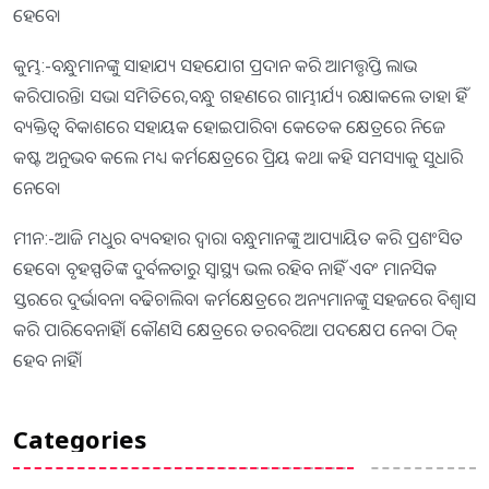
ହେବେ।
କୁମ୍ଭ:-ବନ୍ଧୁମାନଙ୍କୁ ସାହାଯ୍ୟ ସହଯୋଗ ପ୍ରଦାନ କରି ଆମତ୍ତୃପ୍ତି ଲାଭ
କରିପାରନ୍ତି। ସଭା ସମିତିରେ,ବନ୍ଧୁ ଗହଣରେ ଗାମ୍ଭୀର୍ଯ୍ୟ ରକ୍ଷାକଲେ ତାହା ହିଁ
ବ୍ୟକ୍ତିତ୍ୱ ବିକାଶରେ ସହାୟକ ହୋଇପାରିବ। କେତେକ କ୍ଷେତ୍ରରେ ନିଜେ
କଷ୍ଟ ଅନୁଭବ କଲେ ମଧ୍ୟ କର୍ମକ୍ଷେତ୍ରରେ ପ୍ରିୟ କଥା କହି ସମସ୍ୟାକୁ ସୁଧାରି
ନେବେ।
ମୀନ:-ଆଜି ମଧୁର ବ୍ୟବହାର ଦ୍ୱାରା ବନ୍ଧୁମାନଙ୍କୁ ଆପ୍ୟାୟିତ କରି ପ୍ରଶଂସିତ
ହେବେ। ବୃହସ୍ପତିଙ୍କ ଦୁର୍ବଳତାରୁ ସ୍ବାସ୍ଥ୍ୟ ଭଲ ରହିବ ନାହିଁ ଏବଂ ମାନସିକ
ସ୍ତରରେ ଦୁର୍ଭାବନା ବଢିଚାଲିବ। କର୍ମକ୍ଷେତ୍ରରେ ଅନ୍ୟମାନଙ୍କୁ ସହଜରେ ବିଶ୍ୱାସ
କରି ପାରିବେନାହିଁ। କୌଣସି କ୍ଷେତ୍ରରେ ତରବରିଆ ପଦକ୍ଷେପ ନେବା ଠିକ୍‌
ହେବ ନାହିଁ।
Categories