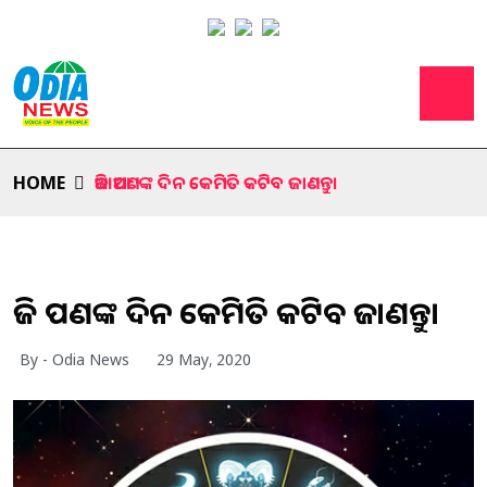
HOME
ଆଜି ଆପଣଙ୍କ ଦିନ କେମିତି କଟିବ ଜାଣନ୍ତୁ।
ଆଜି ଆପଣଙ୍କ ଦିନ କେମିତି କଟିବ ଜାଣନ୍ତୁ।
By - Odia News
29 May, 2020