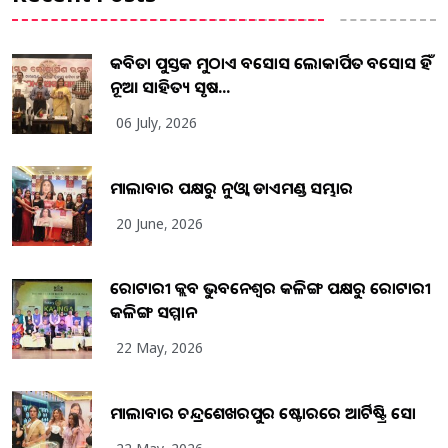
କବିତା ପୁସ୍ତକ ମୁଠାଏ ଅବସୋସ ଲୋକାର୍ପିତ ଅବସୋସ ହିଁ
ନୂଆ ସାହିତ୍ୟ ସୃଷ...
06 July, 2026
ମାଲାବାର ପକ୍ଷରୁ ନୁଓ୍ବା ଡାଏମଣ୍ଡ ସମ୍ଭାର
20 June, 2026
ରୋଟାରୀ କ୍ଲବ ଭୁବନେଶ୍ୱର କଳିଙ୍ଗ ପକ୍ଷରୁ ରୋଟାରୀ
କଳିଙ୍ଗ ସମ୍ମାନ
22 May, 2026
ମାଲାବାର ଚନ୍ଦ୍ରଶେଖରପୁର ଷ୍ଟୋରରେ ଆର୍ଟିଷ୍ଟ୍ରି ସୋ