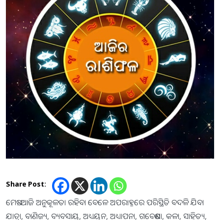
Share Post:
ମେଷ:-ଆଜି ଅନୁକୂଳତା ରହିବା ବେଳେ ଅପରାହ୍ନରେ ପରିସ୍ଥିତି ବଦଳି ଯିବ।
ଯାତ୍ରା, ବାଣିଜ୍ୟ, ବ୍ୟବସାୟ, ଅଧ୍ୟୟନ, ଅଧ୍ୟାପନା, ଗବେଷଣା, କଳା, ସାହିତ୍ୟ,