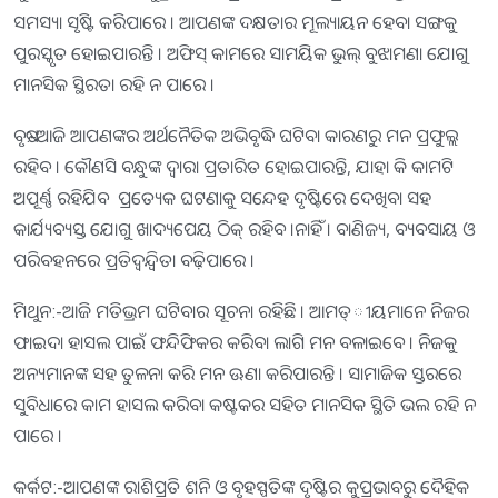
ସମସ୍ୟା ସୃଷ୍ଟି କରିପାରେ । ଆପଣଙ୍କ ଦକ୍ଷତାର ମୂଲ୍ୟାୟନ ହେବା ସଙ୍ଗକୁ
ପୁରସ୍କୃତ ହୋଇପାରନ୍ତି । ଅଫିସ୍‌ କାମରେ ସାମୟିକ ଭୁଲ୍‌ ବୁଝାମଣା ଯୋଗୁ
ମାନସିକ ସ୍ଥିରତା ରହି ନ ପାରେ ।
ବୃଷ:-ଆଜି ଆପଣଙ୍କର ଅର୍ଥନୈତିକ ଅଭିବୃଦ୍ଧି ଘଟିବା କାରଣରୁ ମନ ପ୍ରଫୁଲ୍ଲ
ରହିବ । କୌଣସି ବନ୍ଧୁଙ୍କ ଦ୍ୱାରା ପ୍ରତାରିତ ହୋଇପାରନ୍ତି, ଯାହା କି କାମଟି
ଅପୂର୍ଣ୍ଣ ରହିଯିବ ପ୍ରତ୍ୟେକ ଘଟଣାକୁ ସନ୍ଦେହ ଦୃଷ୍ଟିରେ ଦେଖିବା ସହ
କାର୍ଯ୍ୟବ୍ୟସ୍ତ ଯୋଗୁ ଖାଦ୍ୟପେୟ ଠିକ୍‌ ରହିବ ।ନାହିଁ । ବାଣିଜ୍ୟ, ବ୍ୟବସାୟ ଓ
ପରିବହନରେ ପ୍ରତିଦ୍ୱନ୍ଦ୍ୱିତା ବଢ଼ିପାରେ ।
ମିଥୁନ:-ଆଜି ମତିଭ୍ରମ ଘଟିବାର ସୂଚନା ରହିଛି । ଆମତ୍ୀୟମାନେ ନିଜର
ଫାଇଦା ହାସଲ ପାଇଁ ଫନ୍ଦିଫିକର କରିବା ଲାଗି ମନ ବଳାଇବେ । ନିଜକୁ
ଅନ୍ୟମାନଙ୍କ ସହ ତୁଳନା କରି ମନ ଊଣା କରିପାରନ୍ତି । ସାମାଜିକ ସ୍ତରରେ
ସୁବିଧାରେ କାମ ହାସଲ କରିବା କଷ୍ଟକର ସହିତ ମାନସିକ ସ୍ଥିତି ଭଲ ରହି ନ
ପାରେ ।
କର୍କଟ:-ଆପଣଙ୍କ ରାଶିପ୍ରତି ଶନି ଓ ବୃହସ୍ପତିଙ୍କ ଦୃଷ୍ଟିର କୁପ୍ରଭାବରୁ ଦୈହିକ