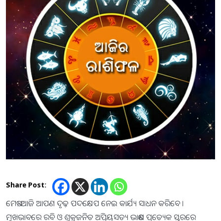
Share Post:
ମେଷ:-ଆଜି ଆପଣ ଦୃଢ଼ ପଦକ୍ଷେପ ନେଇ କାର୍ଯ୍ୟ ସାଧନ କରିବେ ।
ମୁଖଭାବରେ ରବି ଓ ଶୁକ୍ରଜନିତ ଅପ୍ରିୟସତ୍ୟ ଭାଷଣ ପ୍ରତ୍ୟେକ ସ୍ତରରେ