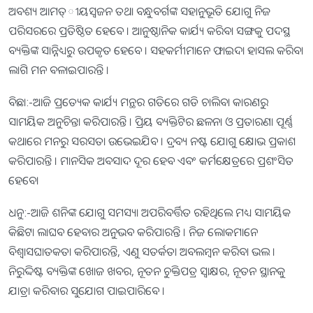
ଅବଶ୍ୟ ଆମତ୍ୀୟସ୍ବଜନ ତଥା ବନ୍ଧୁବର୍ଗଙ୍କ ସହାନୁଭୂତି ଯୋଗୁ ନିଜ
ପରିସରରେ ପ୍ରତିଷ୍ଠିତ ହେବେ । ଆନୁଷ୍ଠାନିକ କାର୍ଯ୍ୟ କରିବା ସଙ୍ଗକୁ ପଦସ୍ଥ
ବ୍ୟକ୍ତିଙ୍କ ସାନ୍ନିଧ୍ୟରୁ ଉପକୃତ ହେବେ । ସହକର୍ମୀମାନେ ଫାଇଦା ହାସଲ କରିବା
ଲାଗି ମନ ବଳାଇପାରନ୍ତି ।
ବିଛା:-ଆଜି ପ୍ରତ୍ୟେକ କାର୍ଯ୍ୟ ମନ୍ଥର ଗତିରେ ଗଡି ଚାଲିବା କାରଣରୁ
ସାମୟିକ ଅନୁଚିନ୍ତା କରିପାରନ୍ତି । ପ୍ରିୟ ବ୍ୟକ୍ତିଟିର ଛଳନା ଓ ପ୍ରତାରଣା ପୂର୍ଣ୍ଣ
କଥାରେ ମନରୁ ସରସତା ଉଭେଇଯିବ । ଦ୍ରବ୍ୟ ନଷ୍ଟ ଯୋଗୁ କ୍ଷୋଭ ପ୍ରକାଶ
କରିପାରନ୍ତି । ମାନସିକ ଅବସାଦ ଦୂର ହେବ ଏବଂ କର୍ମକ୍ଷେତ୍ରରେ ପ୍ରଶଂସିତ
ହେବେ।
ଧନୁ:-ଆଜି ଶନିଙ୍କ ଯୋଗୁ ସମସ୍ୟା ଅପରିବର୍ତ୍ତିତ ରହିଥିଲେ ମଧ୍ୟ ସାମୟିକ
କିଛିଟା ଲାଘବ ହେବାର ଅନୁଭବ କରିପାରନ୍ତି । ନିଜ ଲୋକମାନେ
ବିଶ୍ୱାସଘାତକତା କରିପାରନ୍ତି, ଏଣୁ ସତର୍କତା ଅବଲମ୍ବନ କରିବା ଭଲ ।
ନିରୁଦ୍ଦିଷ୍ଟ ବ୍ୟକ୍ତିଙ୍କ ଖୋଜ ଖବର, ନୂତନ ଚୁକ୍ତିପତ୍ର ସ୍ବାକ୍ଷର, ନୂତନ ସ୍ଥାନକୁ
ଯାତ୍ରା କରିବାର ସୁଯୋଗ ପାଇପାରିବେ ।