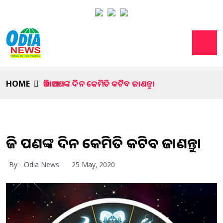
HOME
ଆଜି ଆପଣଙ୍କ ଦିନ କେମିତି କଟିବ ଜାଣନ୍ତୁ।
ଆଜି ଆପଣଙ୍କ ଦିନ କେମିତି କଟିବ ଜାଣନ୍ତୁ।
By - Odia News
25 May, 2020