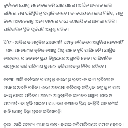
ଦୁର୍ବଳତା ଯୋଗୁ ମନୋବଳ କମି ଯାଇପାରେ । ଆର୍ଥିକ ଅନଟନ ଲାଗି
ରହିଲେ ମଧ୍ୟ ପରିସ୍ଥିତିକୁ ସମ୍ଭାଳି ନେବେ । ବ୍ୟବସାୟରେ ଲାଭ ମିଳିବ, ମାତ୍ର
ନିଜର ଅବହେଳାରୁ ଅନ୍ୟ ବାଟରେ ବ୍ୟୟ ହୋଇଯିବାର ଆଶଙ୍କା ରହିଛି ।
ପାରିବାରିକ ସ୍ଥିତି ପୂର୍ବପରି ଅକ୍ଷୁଣ୍ଣ ରହିବ ।
ସି˚ହ:- ଆଜିର କାମଗୁଡିକ ଯଥାରୀତି ସମ୍ପନ୍ନ କରିବାରେ ଅସୁବିଧା ହେବନାହିଁ
। ପାଖ ପଡୋଶୀଙ୍କ କୁଟିଳ କଥାକୁ ଠିକ୍‌ ଭାବେ ବୁଝି ପାରିବେନି । ଯାନ୍ତ୍ରିକ
କାରବାର, ଯାନବାହନ କ୍ରୟ ବିକ୍ରୟରେ ଅଗ୍ରଗତି ହେବ । ପାରିବାରିକ
କ୍ଷେତ୍ରରେ ଖର୍ଚ୍ଚ ପରିମାଣ କ୍ରମଶଃ ବୃଦ୍ଧିପାଇବାରୁ ଚିନ୍ତିତ ରହିବେ ।
କନ୍ୟା:-ଆଜି କର୍ମଭାବ ପାପଯୁକ୍ତ କାରଣରୁ ପ୍ରତ୍ୟେକ କାମ ପ୍ରତିବନ୍ଧକ
ମଧ୍ୟରେ ଅଟକି ରହିବ । ଏଣେ ଅପେକ୍ଷା କରିବାକୁ କହିଥିବା ବନ୍ଧୁଙ୍କୁ ନ ପାଇ
ବ୍ୟସ୍ତ ହୋଇ ପଡିବେ । ଅବଶ୍ୟ ଆନୁଷ୍ଠାନିକ କାମରେ ସମ୍ମାନ ଲାଭ ଓ
ପଦମର୍ଯ୍ୟାଦା ବୃଦ୍ଧି ପାଇବ । ସାଧାରଣ କଥାରେ ପ୍ରିୟ ବ୍ୟକ୍ତିଟି ସହ ସମ୍ପର୍କ
ହାନି ଯୋଗୁ ଚିନ୍ତା ପ୍ରକଟ କରିପାରନ୍ତି।
ତୁଳା:-ଆଜି ସମସ୍ୟା ମଧ୍ୟରେ ଲକ୍ଷ୍ୟ ହାସଲ କରିପାରିବାରେ ସଫଳ ହେବେ ।