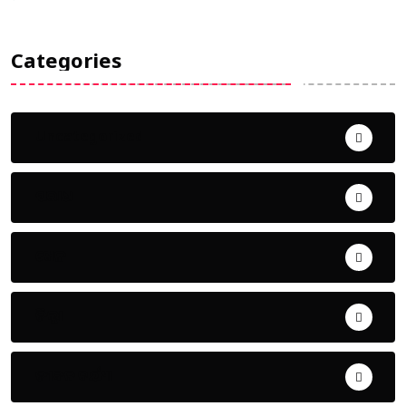
Categories
Uncategorized
ଅପରାଧ
ଖେଳ
ଜିଲ୍ଲା
ଜୀବନ ଚର୍ଯ୍ୟା