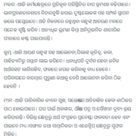
ମକର:-ଆଜି କର୍ମକ୍ଷେତ୍ରରେ ପ୍ରତିକୂଳ ପରିସ୍ଥିତିର ଚାପ କ୍ରମଶଃ ବଢିପାରେ ।
ଭାବପ୍ରବଣତାବଶତଃ ବିଚାରବୁଦ୍ଧି ହରାଇ ଦୁଷ୍ଟଲୋକଙ୍କ ସହ ସମ୍ପର୍କ ସ୍ଥାପନ
କଲେ ପସ୍ତେଇବେ । ଅତି ନିକଟରେ ରହୁଥିବା ବନ୍ଧୁଙ୍କ ଆଚରଣ ମନରେ
ସନ୍ଦେହ ସୃୃଷ୍ଟି କରିବ । ଅତ୍ୟଧିକ ଭ୍ରମଣ କିମ୍ବା ଅନିଦ୍ରାଜନିତ ଶାରୀରିକ
ପୀଡାରେ କଷ୍ଟ ପାଇପାରନ୍ତି ।
କୁମ୍ଭ:-ଆଜି ଆପଣ ବନ୍ଧୁଙ୍କ ସହ ଆଲୋଚନା,ପିଲାଙ୍କ କୃତିତ୍ୱ, କଳା,
ସାହିତ୍ୟାଦିରୁ ସମ୍ମାନ ଲାଭ କରିବେ । ଧନାଧିପତି ଦୁର୍ବଳ ହେବା ଜନିତ
ଅର୍ଥସଙ୍କଟ ଲାଗିରହିବ, ଫଳରେ କରଜ କରିବାକୁ ବାଧ୍ୟ ହେବେ ।
ପରିବାରରେ ବାରମ୍ବାର ପୁରୁଣା କଥାକୁ ବେଶି ଆଲୋଚନା କରିବା ଠିକ୍‌
ହେବନି ।
ମୀନ:-ଆଜି ପାରିବାରିକ ଜୀବନ ସୁଖ, ସନ୍ତୋଷରେ ଅତିବାହିତ ହେବା କାଠିକର
ପାଠ ହୋଇପାରେ । ଘର ପାଇଁ ଅଳଙ୍କାର, ଔଷଧ ପତ୍ର ଓ ସୌଖୀନ ଦ୍ରବ୍ୟ କ୍ରୟ
କରିପାରନ୍ତି । ବିଭିନ୍ନ କ୍ଷେତ୍ରରୁ ଅର୍ଥ ସଂଗ୍ରହର ପ୍ରଚେଷ୍ଟା ଫଳବତୀ ହେବ ଏବଂ
ପାଇବେ ମଧ୍ୟ ।ସଙ୍ଗୀତ ତଥା ସାମ୍ବାଦିକତା ଓ ଏଜେନ୍ସିପ୍‌ କ୍ଷେତ୍ରରୁ ସୁଫଳ
ମିଳିବ ।