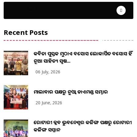
ଦେଶ ବିଦେଶ
Recent Posts
କବିତା ପୁସ୍ତକ ମୁଠାଏ ଅବସୋସ ଲୋକାର୍ପିତ ଅବସୋସ ହିଁ
ନୂଆ ସାହିତ୍ୟ ସୃଷ...
06 July, 2026
ମାଲାବାର ପକ୍ଷରୁ ନୁଓ୍ବା ଡାଏମଣ୍ଡ ସମ୍ଭାର
20 June, 2026
ରୋଟାରୀ କ୍ଲବ ଭୁବନେଶ୍ୱର କଳିଙ୍ଗ ପକ୍ଷରୁ ରୋଟାରୀ
କଳିଙ୍ଗ ସମ୍ମାନ