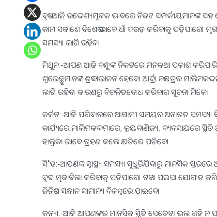
ବୃଷ:-ଆଜି ଉଦ୍ଦେଶ୍ୟମୂଳକ ଭାବରେ ନିକଟ ସମ୍ପର୍କୀୟମାନଙ୍କ ସହ
କାମ ସକାଶେ ବିଶେଷ ଭାବେ ଧାଁ ଦଉଡ଼ କରିବାକୁ ପଡ଼ିପାରେ। ମୃଗଶିରା
ସମସ୍ୟା ଲାଗି ରହିବ।
ମିଥୁନ:-ଆପଣ ଆଜି ବନ୍ଧୁଙ୍କ ନିକଟରେ ମନକଥା ପ୍ରକାଶ କରିପାରିବ
ଶୁଭେଚ୍ଛୁମାନଙ୍କ ଶ୍ରଦ୍ଧାଭାଜନ ହେବେ। ଆର୍ଦ୍ରା ନକ୍ଷତ୍ରର ମାଲିମକଦ
ଲାଗି ରହିବା କାରଣରୁ ବିଚଳିତବୋଧ କରିବାର ସୂଚନା ମିଳେ।
କର୍କଟ:-ଆଜି ପରିବାରରେ ଆଗାମୀ ସମୟର ଅନାଗତ ସମସ୍ୟା ବିଷୟ
କାର୍ଯ୍ୟରେ,ମାଲିମକଦ୍ଦମାରେ, କ୍ରୟବାଣିଜ୍ୟ, ବ୍ୟବସାୟରେ ସ୍ଥିତ
ହାଲୁକା ଭାବେ ଗ୍ରହଣ କଲେ କ୍ଷତିରେ ପଡ଼ିବେ।
ସି˚ହ:-ଆପଣଙ୍କ ସ୍ବାସ୍ଥ୍ୟ ସମସ୍ୟା ସୁଧୁରିଯିବାରୁ ମାନସିକ ସ୍ତରରେ 
ଦୃଢ ମୁକାବିଲା କରିବାକୁ ପଡ଼ିପାରେ। ଟଙ୍କା ପଇସା ଯୋଗାଡ଼ କରିବା
ଜିନିଷର ସନ୍ଧାନ ସାମାନ୍ୟ ବିଳମ୍ବରେ ପାଇବେ।
କନ୍ୟା:-ଆଜି ଆପଣଙ୍କର ମାନସିକ ସ୍ଥିତି ସେତେଟା ଭଲ ରହି ନ ପା