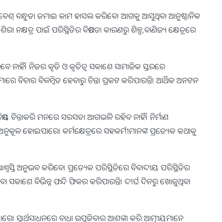
 ବେଶ୍‌ ବନ୍ଧୁତା ଜମାଇ କାମ ହାସଲ କରିବେ। ଆଗକୁ ଆସୁଥିବା ଆନୁଷ୍ଠାନିକ
 ନକ୍ଷତ୍ର ପାଇଁ ପରିସ୍ଥିତିର ବିଷମତା କାରଣରୁ ଶିଳ୍ପ,ବାଣିଜ୍ୟ କ୍ଷେତ୍ରରେ
େ ନାହିଁ। ନିଜର କୃତି ଓ କୃତିତ୍ୱ ସକାଶେ ସାମାଜିକ ସ୍ତରରେ
୍ଦମାରେ ବିଚାର ବିଳମ୍ବିତ ହେବାରୁ ଚିନ୍ତା ପ୍ରକଟ କରିପାରନ୍ତି। ଆର୍ଥିକ ଅନଟନ
 ଚିନ୍ତାକରି ମନରେ ସରସତା ଆଗଭଳି ରହିବ ନାହିଁ। ନିର୍ମାଣ
ି ଅନୁକୂଳ ହୋଇପାରେ। କର୍ମକ୍ଷେତ୍ରରେ ସହକର୍ମୀମାନଙ୍କ ପ୍ରତ୍ୟେକ କଥାକୁ
ଆଶ୍ୱସ୍ତି ଅନୁଭବ କରିବେ। ପ୍ରତ୍ୟେକ ପରିସ୍ଥିତିରେ ବିବାଦୀୟ ପରିସ୍ଥିତିର
 ସକାଶେ ବିଭିନ୍ନ ଫନ୍ଦି ଫିକର କରିପାରନ୍ତି। ଦୀର୍ଘ ଦିନରୁ ଖୋଜୁଥିବା
ରେ। ସ୍ବାର୍ଥସାଧନରେ ବାଧା ଉପୁଜିବାର ଆଶଙ୍କା କରି ଆତ୍ମୀୟମାନେ