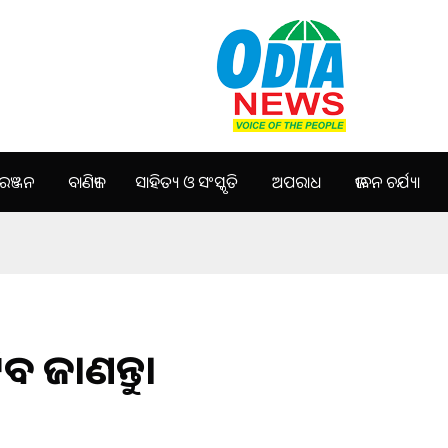
ଞ୍ଜନ
ବାଣିଜ୍ୟ
ସାହିତ୍ୟ ଓ ସଂସ୍କୃତି
ଅପରାଧ
ଜୀବନ ଚର୍ଯ୍ୟା
ବ ଜାଣନ୍ତୁ।