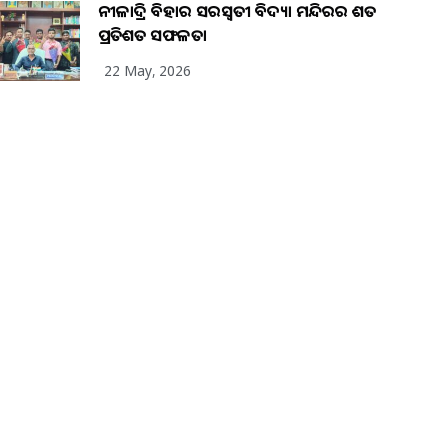
ନୀଳାଦ୍ରି ବିହାର ସରସ୍ୱତୀ ବିଦ୍ୟା ମନ୍ଦିରର ଶତ
ପ୍ରତିଶତ ସଫଳତା
22 May, 2026