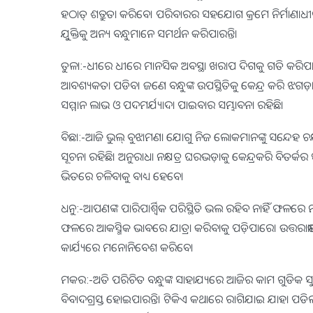
ହଠାତ୍‌ ଶତ୍ରୁତା କରିବେ। ପରିବାରର ସହଯୋଗ କ୍ରମେ ନିର୍ମାଣା
ଯୁୁକ୍ତିକୁ ଅନ୍ୟ ବନ୍ଧୁମାନେ ସମର୍ଥନ କରିପାରନ୍ତି।
ତୁଳା:-ଧୀରେ ଧୀରେ ମାନସିକ ଅବସ୍ଥା ଖରାପ ଦିଗକୁ ଗତି କରିପାର
ଆବଶ୍ୟକତା ପଡିବ। ଜଣେ ବନ୍ଧୁଙ୍କ ଉପସ୍ଥିତିକୁ କେନ୍ଦ୍ର କରି ଝଗଡ଼
ସମ୍ମାନ ଲାଭ ଓ ପଦମର୍ଯ୍ୟାଦା ପାଇବାର ସମ୍ଭାବନା ରହିଛି।
ବିଛା:-ଆଜି ଭୁଲ୍‌ ବୁଝାମଣା ଯୋଗୁ ନିଜ ଲୋକମାନଙ୍କୁ ସନ୍ଦେହ ଚକ୍
ସୂଚନା ରହିଛି। ଅନୁରାଧା ନକ୍ଷତ୍ର ଘରଭଡ଼ାକୁ କେନ୍ଦ୍ରକରି ବିତର୍କର
ଭିତରେ ଚଳିବାକୁ ବାଧ୍ୟ ହେବେ।
ଧନୁ:-ଆପଣଙ୍କ ପାରିପାର୍ଶ୍ୱିକ ପରିସ୍ଥିତି ଭଲ ରହିବ ନାହିଁ ଫଳରେ ମ
ଫଳରେ ଆକସ୍ମିକ ଭାବରେ ଯାତ୍ରା କରିବାକୁ ପଡ଼ିପାରେ। ଉତ୍ତରାଷା
କାର୍ଯ୍ୟରେ ମନୋନିବେଶ କରିବେ।
ମକର:-ଅତି ପରିଚିତ ବନ୍ଧୁଙ୍କ ସାହାଯ୍ୟରେ ଆଜିର କାମ ଗୁଡିକ ସୁ
ବିବାଦଗ୍ରସ୍ତ ହୋଇପାରନ୍ତି। ଟିକିଏ କଥାରେ ରାଗିଯାଇ ଯାହା ପଡିଲା