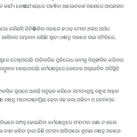
ଧୀନ କାର୍ଯ୍ୟ ଶେଷ ପର୍ଯ୍ୟାୟରେ ପହଞ୍ଚିବ। ଆଲୋଚକଙ୍କ ଗହଣରେ ଆପଣଙ୍କର
େ। କୌଣସି ଜିନିଷ କିଣିବା ସକାଶେ ହଠାତ୍‌ ମୋଟା ଅଙ୍କର ଅର୍ଥର
ା ଲାଗିବାର ସମ୍ଭାବନା ରହିଛି। ସ୍ବାତୀ ନକ୍ଷତ୍ର ସକାଶେ ସଭା ସମିତିରେ,
ଷୁରେ ଦେଖିପାରନ୍ତି। ପାରିବାରିିକ ପ୍ରତିରୋଧ କାମକୁ ବିଶୃଙ୍ଖଳିତ କରିବାର
 ସମ୍ମୁଖୀନ ହୋଇପାରନ୍ତି। କର୍ମକ୍ଷେତ୍ରରେ କେତେକ ଅସ୍ବାଭାବିକ ପରିସ୍ଥିତି
ାନସିକ ସ୍ତରରେ ଅଶାନ୍ତି ଅନୁଭବ କରିବେ। ସମସ୍ୟାଗ୍ରସ୍ତ ବନ୍ଧୁଙ୍କ ଆହ୍ବାନ
ଢା ନକ୍ଷତ୍ର ମନୋରଞ୍ଜନପ୍ରିୟ ହେବା ସହ କଳା,ସାହିତ୍ୟ ଓ ରଚନାତ୍ମକ
ବିଧାରେ ସମ୍ପନ୍ନ ହୋଇଯିବ। କର୍ମକ୍ଷେତ୍ରରେ ସଂଯମତା ରକ୍ଷା ନ କଲେ
 ତାହା କହିବା ଦ୍ୱାରା କିଛି ସମସ୍ୟା ଆସିପାରେ। ଶ୍ରବଣା ନକ୍ଷତ୍ର ସକାଶେ