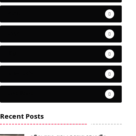
ଅପରାଧ
ଖେଳ
ଜିଲ୍ଲା
ଜୀବନ ଚର୍ଯ୍ୟା
ଦେଶ ବିଦେଶ
Recent Posts