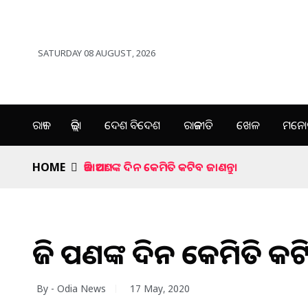
SATURDAY 08 AUGUST, 2026
ରାଜ୍ୟ
ଜିଲ୍ଲା
ଦେଶ ବିଦେଶ
ରାଜନୀତି
ଖେଳ
ମନୋର
HOME
ଆଜି ଆପଣଙ୍କ ଦିନ କେମିତି କଟିବ ଜାଣନ୍ତୁ।
ଆଜି ଆପଣଙ୍କ ଦିନ କେମିତି କଟି
By - Odia News
17 May, 2020