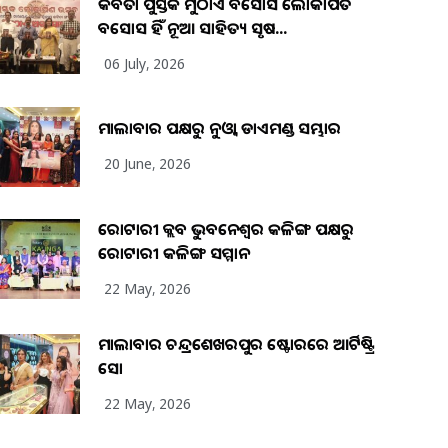
କବିତା ପୁସ୍ତକ ମୁଠାଏ ଅବସୋସ ଲୋକାର୍ପିତ
ଅବସୋସ ହିଁ ନୂଆ ସାହିତ୍ୟ ସୃଷ...
06 July, 2026
ମାଲାବାର ପକ୍ଷରୁ ନୁଓ୍ବା ଡାଏମଣ୍ଡ ସମ୍ଭାର
20 June, 2026
ରୋଟାରୀ କ୍ଲବ ଭୁବନେଶ୍ୱର କଳିଙ୍ଗ ପକ୍ଷରୁ
ରୋଟାରୀ କଳିଙ୍ଗ ସମ୍ମାନ
22 May, 2026
ମାଲାବାର ଚନ୍ଦ୍ରଶେଖରପୁର ଷ୍ଟୋରରେ ଆର୍ଟିଷ୍ଟ୍ରି
ସୋ
22 May, 2026