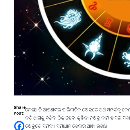
Share
ମେଷ:-ଆଜି ଆପଣଙ୍କର ପାରିବାରିକ କ୍ଷେତ୍ରରେ ଅର୍ଥ ସମ୍ପର୍କକୁ କେନ
Post:
କରି ଆଗକୁ ବଢ଼ିବା ଠିକ୍‌ ହେବ। କୃତ୍ତିକା ନକ୍ଷତ୍ର କାମ ହାସଲ
କ୍ଷେତ୍ରରେ ସମସ୍ୟା ସମାଧାନ ହେବାର ଆଶା ରହିଛି।