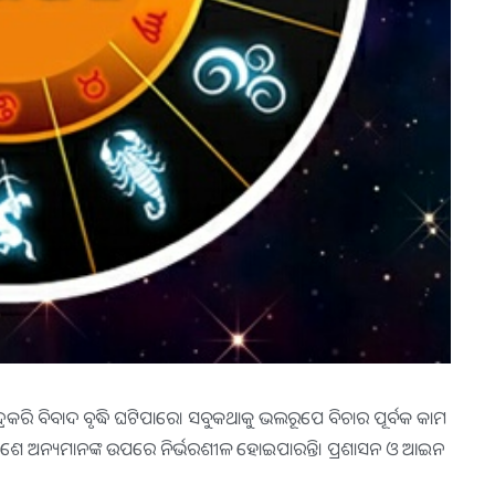
୍ଦ୍ରକରି ବିବାଦ ବୃଦ୍ଧି ଘଟିପାରେ। ସବୁକଥାକୁ ଭଲରୂପେ ବିଚାର ପୂର୍ବକ କାମ
 ସକାଶେ ଅନ୍ୟମାନଙ୍କ ଉପରେ ନିର୍ଭରଶୀଳ ହୋଇପାରନ୍ତି। ପ୍ରଶାସନ ଓ ଆଇନ