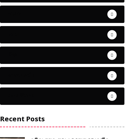
ଅପରାଧ
ଖେଳ
ଜିଲ୍ଲା
ଜୀବନ ଚର୍ଯ୍ୟା
ଦେଶ ବିଦେଶ
Recent Posts