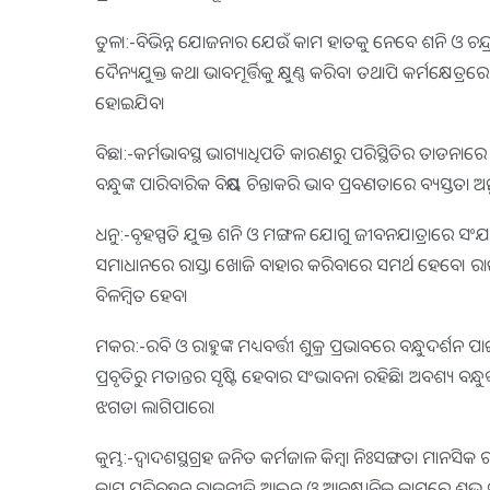
ତୁଳା:-ବିଭିନ୍ନ ଯୋଜନାର ଯେଉଁ କାମ ହାତକୁ ନେବେ ଶନି ଓ ଚନ୍ଦ୍ର ଷ
ଦୈନ୍ୟଯୁକ୍ତ କଥା ଭାବମୂର୍ତ୍ତିକୁ କ୍ଷୁଣ୍ଣ କରିବ। ତଥାପି କର୍ମକ୍ଷେତ୍
ହୋଇଯିବ।
ବିଛା:-କର୍ମଭାବସ୍ଥ ଭାଗ୍ୟାଧିପତି କାରଣରୁ ପରିସ୍ଥିତିର ତାଡନାର
ବନ୍ଧୁଙ୍କ ପାରିବାରିକ ବିଷୟ ଚିନ୍ତାକରି ଭାବ ପ୍ରବଣତାରେ ବ୍ୟସ୍ତତା ଅ
ଧନୁ:-ବୃହସ୍ପତି ଯୁକ୍ତ ଶନି ଓ ମଙ୍ଗଳ ଯୋଗୁ ଜୀବନଯାତ୍ରାରେ ସଂଯ
ସମାଧାନରେ ରାସ୍ତା ଖୋଜି ବାହାର କରିବାରେ ସମର୍ଥ ହେବେ। ରାଜ
ବିଳମ୍ବିତ ହେବ।
ମକର:-ରବି ଓ ରାହୁଙ୍କ ମଧ୍ୟବର୍ତ୍ତୀ ଶୁକ୍ର ପ୍ରଭାବରେ ବନ୍ଧୁଦ
ପ୍ରବୃତିରୁ ମତାନ୍ତର ସୃଷ୍ଟି ହେବାର ସଂଭାବନା ରହିଛି। ଅବଶ୍ୟ
ଝଗଡା ଲାଗିପାରେ।
କୁମ୍ଭ:-ଦ୍ୱାଦଶସ୍ଥଗ୍ରହ ଜନିତ କର୍ମଜାଳ କିମ୍ବା ନିଃସଙ୍ଗତା ମାନସ
କାମ,ପରିବହନ,ରାଜନୀତି,ଆଇନ ଓ ଆନୁଷ୍ଟାନିକ କାମରେ ଶୁଭ ଫ