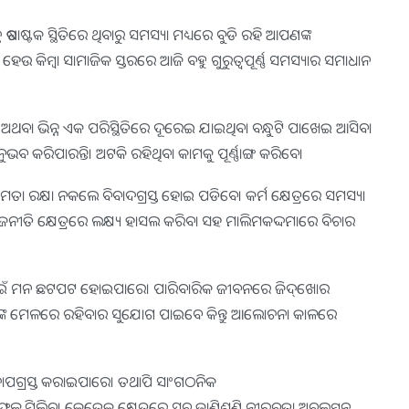
ଡାଷ୍ଟକ ସ୍ଥିତିରେ ଥିବାରୁ ସମସ୍ୟା ମଧ୍ୟରେ ବୁଡି ରହି ଆପଣଙ୍କ
ରରେ ହେଉ କିମ୍ବା ସାମାଜିକ ସ୍ତରରେ ଆଜି ବହୁ ଗୁରୁତ୍ୱପୂର୍ଣ୍ଣ ସମସ୍ୟାର ସମାଧାନ
େ ଅଥବା ଭିନ୍ନ ଏକ ପରିସ୍ଥିତିରେ ଦୂରେଇ ଯାଇଥିବା ବନ୍ଧୁଟି ପାଖେଇ ଆସିବ।
ନୁଭବ କରିପାରନ୍ତି। ଅଟକି ରହିଥିବା କାମକୁ ପୂର୍ଣ୍ଣାଙ୍ଗ କରିବେ।
ମତା ରକ୍ଷା ନକଲେ ବିବାଦଗ୍ରସ୍ତ ହୋଇ ପଡିବେ। କର୍ମ କ୍ଷେତ୍ରରେ ସମସ୍ୟା
ନୀତି କ୍ଷେତ୍ରରେ ଲକ୍ଷ୍ୟ ହାସଲ କରିବା ସହ ମାଲିମକଦ୍ଦମାରେ ବିଚାର
ର୍ଶନ ପାଇଁ ମନ ଛଟପଟ ହୋଇପାରେ। ପାରିବାରିକ ଜୀବନରେ ଜିଦ୍‌ଖୋର
 ବନ୍ଧୁଙ୍କ ମେଳରେ ରହିବାର ସୁଯୋଗ ପାଇବେ କିନ୍ତୁ ଆଲୋଚନା କାଳରେ
ିକ ଚାପଗ୍ରସ୍ତ କରାଇପାରେ। ତଥାପି ସାଂଗଠନିକ
ଳ ମିଲିବ। କେତେକ କ୍ଷେତ୍ରରେ ସବୁ ଜାଣିଶୁଣି ନୀରବତା ଅବଲମ୍ବନ