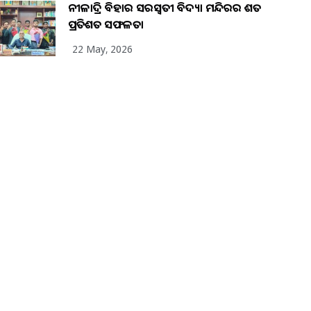
ନୀଳାଦ୍ରି ବିହାର ସରସ୍ୱତୀ ବିଦ୍ୟା ମନ୍ଦିରର ଶତ
ପ୍ରତିଶତ ସଫଳତା
22 May, 2026