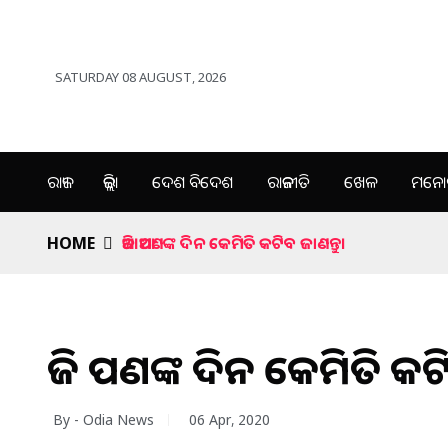
SATURDAY 08 AUGUST, 2026
ରାଜ୍ୟ
ଜିଲ୍ଲା
ଦେଶ ବିଦେଶ
ରାଜନୀତି
ଖେଳ
ମନୋର
HOME
ଆଜି ଆପଣଙ୍କ ଦିନ କେମିତି କଟିବ ଜାଣନ୍ତୁ।
ଆଜି ଆପଣଙ୍କ ଦିନ କେମିତି କଟି
By - Odia News
06 Apr, 2020