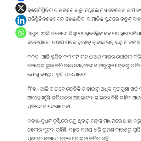
ବୃଷ:-ପରିସ୍ଥିତିର ତାଡନାରେ ଇଚ୍ଛା ନଥିଲେ ମଧ୍ୟ କେତେକ କାମ କର
ପରିସ୍ଥିତିବଶତଃ ବନ୍ଦ ହୋଇଯିବ। ସାମାଜିକ ସ୍ତରରେ ବନ୍ଧୁଙ୍କୁ ସା
ମିଥୁନ:-ଆଜି ପଡୋଶୀ କିମ୍ବା ପଦସ୍ଥବ୍ୟକ୍ତିଙ୍କ ସହ ମତାନ୍ତର ଘଟି
ରହିନପାରେ। ତଥାପି ମନର ଦୁଃଖକୁ ଲୁଚାଇ ରଖି ବନ୍ଧୁ ମାନଙ୍କ ସମ୍
କର୍କଟ:-ଆଜି ସ୍ଥଗିତ କର୍ମ ସମ୍ପାଦନ ଓ ଅର୍ଥ ଲାଭର ଯୋଜନା କର
କେତେକ ଭୁଲ୍‌ କରି ଉଚ୍ଚପଦାଧିକାରୀଙ୍କ ଚକ୍ଷୁଶୂଳ ହେବାକୁ ପ
ଯୋଗୁ ବ୍ୟସ୍ତତା ବୃଦ୍ଧି ପାଇପାରେ।
ସି˚ହ:- ଆଜି ପାଇବେ ଯେତିକି ତାହାଠାରୁ ଅଧିକ ଦୁଇଗୁଣା ଖର୍ଚ୍ଚ 
ଅସନ୍ତୋଷ ସୃଷ୍ଟି କରିପାରେ। ଆଲୋଚନା କାଳରେ କିଛି କହିବା ଅପ
ପ୍ରତିବନ୍ଧକ ଦେଖାଦେବ।
କନ୍ୟା:-ବୁଧଙ୍କ ଦୃଷ୍ଟିରେ ଚନ୍ଦ୍ର ଥିବାରୁ ବନ୍ଧୁଙ୍କ ମାଧ୍ୟମରେ ଆଶା କର
ହେବାର ସୂଚନା ରହିଛି। ବହୁତ ସମୟ ଧରି ଭ୍ରମଣ କାରଣରୁ କ୍
ପ୍ରମୋଦ ସକାଶେ ନୂତନ ଯୋଜନା କରିପାରନ୍ତି।