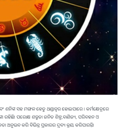
ର ଏବଂ ଶନିଙ୍କ ସହ ମଙ୍ଗଳ ହେତୁ ଥଣ୍ଡାଜ୍ୱର ହୋଇପାରେ । କର୍ମକ୍ଷେତ୍ରରେ
 ରହିଛି। ପରୋକ୍ଷ ଶତ୍ରୁତା ଜନିତ ଶିଳ୍ପ,ବାଣିଜ୍ୟ, ପରିବହନ ଓ
ନୁଭବ କରି ବିଭିନ୍ନ ପ୍ରକାରର ଦ୍ରବ୍ୟ କ୍ରୟ କରିପାରନ୍ତିା