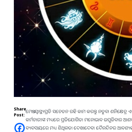
Share
ମେଷ:-ସ୍ବାସ୍ଥ୍ୟପ୍ରତି ସଚେତନ ରହି କାମ କରନ୍ତୁ ନତୁବା ଶନିକ୍ଷେତ୍
Post:
କର୍ମଚାରୀଙ୍କ ମଧ୍ୟରେ ପ୍ରତିଯୋଗିତା ମନୋଭାବ ଉପୁଜିବାର ଆଶଙ୍କା
ବ୍ୟବସାୟରେ ମଧ୍ୟ ଶିଥିଳତା ଦେଖାଦେବ। ଦୈନନ୍ଦିନର ଆବଶ୍ୟକତା ଅ