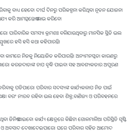
ିବାକୁ ବାଧ୍ୟ ହେବେ। ଦୀର୍ଘ ଦିନରୁ ପରିକଳ୍ପନା କରିଥିବା ନୂତନ ଯୋଜନା
ହାଯ୍ୟ କରି ଆମତ୍ସନ୍ତୋଷ ଲାଭ କରିବେ।
ପାରେ। ପାରିବାରିକ ସମସ୍ୟା କ୍ରମଶଃ ବଳିଯାଉଥିବାରୁ ମାନସିକ ସ୍ଥିତି ଭଲ
ମୁଖରେ ହସି ହସି କଥା କହିପାରନ୍ତି।
ିବା କାମରେ ନିଜକୁ ନିୟୋଜିତ କରିପାରନ୍ତି। ଅନ୍ୟମନସ୍କତା କାରଣରୁ
ଡିପାରେ। କରଜଦାତାଙ୍କ ଚାପ ବୃଦ୍ଧି ପାଇବା ସହ ଆବଶ୍ୟକତାର ଅପୂରଣ
କରିବାକୁ ପଡିପାରେ। ପରିବାର ସଦସ୍ୟଙ୍କ କାର୍ଯ୍ୟକଳାପ ନିଜ ପାଇଁ
େକ୍ଷା ବରଂ ନୀରବ ରହିବା ଭଲ ହେବ। ଶିଳ୍ପ,ବାଣିଜ୍ୟ ଓ ପରିବହନରେ
ୁଥିବା ଜିନିଷ ପାଇବେ। କାର୍ଯ୍ୟ କ୍ଷେତ୍ରରେ କିଛିଟା ଗୋଳମାଳିଆ ପରିସ୍ଥିତି ସୃଷ୍ଟି
ଳାନ୍ତି ଓ ଅବସାଦ ଦେଖାଦେଇପାରେ। ଘରେ ପରିବାର ସହିତ ଆମୋଦ