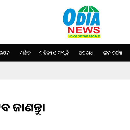
ଞ୍ଜନ
ବାଣିଜ୍ୟ
ସାହିତ୍ୟ ଓ ସଂସ୍କୃତି
ଅପରାଧ
ଜୀବନ ଚର୍ଯ୍ୟା
ବ ଜାଣନ୍ତୁ।