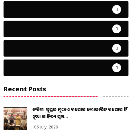
ଖେଳ
ଜିଲ୍ଲା
ଜୀବନ ଚର୍ଯ୍ୟା
ଦେଶ ବିଦେଶ
Recent Posts
କବିତା ପୁସ୍ତକ ମୁଠାଏ ଅବସୋସ ଲୋକାର୍ପିତ ଅବସୋସ ହିଁ
ନୂଆ ସାହିତ୍ୟ ସୃଷ...
06 July, 2026