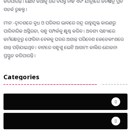
କରିପାରନ୍ତି । ଛୋଟ କଥାକୁ ଧରି ବସନ୍ତୁ ନାହିଁ ଏବଂ ଯାତ୍ରାରେ ଜିନିଷପତ୍ର ପ୍ରତି
ସତର୍କ ରୁହନ୍ତୁ ।
ମୀନ:-ଦ୍ୱାଦଶରେ ବୁଧ ଓ ପରିବାର ଭାବରେ ଚନ୍ଦ୍ର ରାହୁଯୁକ୍ତ କାରଣରୁ
ପାରିବାରିକ ଅସ୍ଥିରତା, ବନ୍ଧୁ ସମ୍ପର୍କକୁ କ୍ଷୁଣ୍ଣ କରିବ । ଅବଶ୍ୟ ସନ୍ଧ୍ୟାରେ
କର୍ମକ୍ଷେତ୍ରରୁ ଫେରିବା ବେଳକୁ ଘରର ଅଶାନ୍ତ ପରିବେଶ କେତେକାଂଶରେ
ଶାନ୍ତ ପଡ଼ିଯାଇଥିବ । ବାଟରେ ବନ୍ଧୁଙ୍କୁ ଭେଟି ଆଗାମୀ କାଲିର ଯୋଜନା
ପ୍ରସ୍ତୁତ କରିପାରନ୍ତି ।
Categories
Uncategorized
ଅପରାଧ