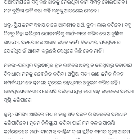
ଯଥାସମୟରେ ସବୁ କିଛି ହାତକୁ ନେଇଥିବା କାମ ସମ୍ପନ୍ନ ହୋଇପାରିବ ।
ମନ ବୁଝିଲା ଭଳି କଥା କହି ବନ୍ଧୁଙ୍କୁ ଆପଣେଇ ନେବେ ।
ଧନୁ:-ପ୍ରିୟଜନଙ୍କ ସହାୟତାରେ ଆବଶ୍ୟକ ଅର୍ଥ, ଦ୍ରବ୍ୟ ଲାଭ କରିବେ । ବହୁ
ଦିନରୁ ଚିନ୍ତା କରିଥିବା ଯୋଜନାଟିକୁ କାର୍ଯ୍ୟକାରୀ କରିବାରେ ଆନୁଷଙ୍ଗିକ
ସାହାଯ୍ୟ, ସହଯୋଗର ଅଭାବ ରହିବ ନାହିଁ । ବିବାଦୀୟ ପରିସ୍ଥିତିରେ
ଯେଉଁଥିପାଇଁ ଆଶଙ୍କା କରୁଛନ୍ତି ସେଥିରେ କିଛି ହେବ ନାହିଁ ।
ମକର:-ପରସ୍ପର ବିରୁଦ୍ଧାତ୍ମକ ଗ୍ରହ ରାଶିରେ ଅବସ୍ଥାନ କରିଥିବାରୁ ବିବାଦୀୟ
ଚିନ୍ତାଧାରା ମନକୁ ଉତ୍ତେଜିତ କରିବ । ଅପ୍ରିୟ ସତ୍ୟ ଭାଷଣ ଜନିତ ନିକଟ
ସମ୍ପର୍କୀୟମାନେ କ୍ରମଶଃ ଦୂରେଇ ରହୁଥିବାର ଅନୁଭବ କରିପାରନ୍ତି ।
ଭାବପ୍ରବଣତାବଶତଃ କୌଣସି ପରିହାସ ଯୁକ୍ତ କଥା ବନ୍ଧୁ ଗହଣରେ ସମସ୍ୟା
ସୃଷ୍ଟି କରିପାରେ।
କୁମ୍ଭ:-ସମସ୍ୟା ଆସିଲେ ମଧ୍ୟ ତାହାକୁ ଅତି ସରଳ ଓ ସହଜରେ ସମାଧାନ
କରିପାରିବେ । ନୂତନ ଜିନିଷ କ୍ରୟ କରିବା ପାଇଁ ମନ ବଳାଇପାରନ୍ତି।
କର୍ମକ୍ଷେତ୍ରରେ ମର୍ଯ୍ୟାଦାସମ୍ପନ୍ନ ବ୍ୟକ୍ତିଙ୍କ ଦ୍ୱାରା ସ୍ଥଗିତ କାମର ପୁନଃ ଆରମ୍ଭ