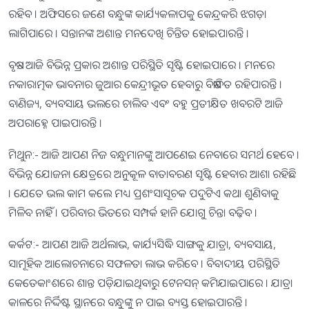
ରହିବ । ଅଫିସରେ ଜଣେ ବନ୍ଧୁଙ୍କ କାର୍ଯ୍ୟକଳାପକୁ କେନ୍ଦ୍ରକରି ଝଗଡ଼ା
ଲାଗିପାରେ । ସନ୍ତାନଙ୍କ ଅଶାନ୍ତ ମନଦେଖି ଚିନ୍ତିତ ହୋଇପାରନ୍ତି ।
ବୃଷ:- ଆଜି ବିଭିନ୍ନ ପ୍ରକାର ଅଶାନ୍ତ ପରିସ୍ଥିତି ସୃଷ୍ଟି ହୋଇପାରେ । ମନରେ
ନକାରାତ୍ମକ ଭାବନାର ଜୁଆର କେନ୍ଦ୍ରୀଭୂତ ହେବାରୁ ବିଷାଦିତ ରହିପାରନ୍ତି ।
ବାଣିଜ୍ୟ, ବ୍ୟବସାୟ ଭଲରେ ଚାଲିବ ଏବଂ ବହୁ ପ୍ରତୀକ୍ଷିତ ଖବରଟି ଆଜି
ଅପରାହ୍ନେ ପାଇପାରନ୍ତି ।
ମିଥୁନ:- ଆଜି ଆପଣ ନିଜ ବନ୍ଧୁମାନଙ୍କୁ ଆପଣେଇ ନେବାରେ ସମର୍ଥ ହେବେ ।
ବିଭିନ୍ନ ଯୋଜନା କ୍ଷେତ୍ରରେ ଅନୁକୂଳ ବାତାବରଣ ସୃଷ୍ଟି ହେବାର ଆଶା ରହିଛି
। ଯେତେ ଭଲ କାମ କଲେ ମଧ୍ୟ ପ୍ରଶଂସାସୂଚକ ପଦୁଟିଏ କଥା ଶୁଣିବାକୁ
ମିଳିବ ନାହିଁ । ପରିବାର ଭିତରେ ସମ୍ପର୍କ ହାନି ଯୋଗୁ ଚିନ୍ତା ବଢ଼ିବ ।
କର୍କଟ:- ଆପଣ ଆଜି ଅର୍ଥଲାଭ, କାର୍ଯ୍ୟସିଦ୍ଧି ସାଙ୍ଗକୁ ଯାତ୍ରା, ବ୍ୟବସାୟ,
ସାମୂହିକ ଆଲୋଚନାରେ ସଫଳତା ଲାଭ କରିବେ । ବିବାଦୀୟ ପରିସ୍ଥିତି
କେତେକାଂଶରେ ଶାନ୍ତ ପଡ଼ିଯାଇଥିବାରୁ ଟେନସନ୍‌ କମିଯାଇପାରେ । ଯାତ୍ରା
କାଳରେ ନିର୍ଦ୍ଦିଷ୍ଟ ସ୍ଥାନରେ ବନ୍ଧୁଙ୍କୁ ନ ପାଇ ବ୍ୟସ୍ତ ହୋଇପାରନ୍ତି ।