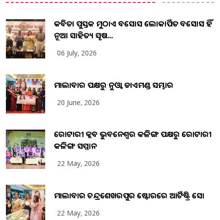
କବିତା ପୁସ୍ତକ ମୁଠାଏ ଅବସୋସ ଲୋକାର୍ପିତ ଅବସୋସ ହିଁ
ନୂଆ ସାହିତ୍ୟ ସୃଷ...
06 July, 2026
ମାଲାବାର ପକ୍ଷରୁ ନୁଓ୍ବା ଡାଏମଣ୍ଡ ସମ୍ଭାର
20 June, 2026
ରୋଟାରୀ କ୍ଲବ ଭୁବନେଶ୍ୱର କଳିଙ୍ଗ ପକ୍ଷରୁ ରୋଟାରୀ
କଳିଙ୍ଗ ସମ୍ମାନ
22 May, 2026
ମାଲାବାର ଚନ୍ଦ୍ରଶେଖରପୁର ଷ୍ଟୋରରେ ଆର୍ଟିଷ୍ଟ୍ରି ସୋ
22 May, 2026