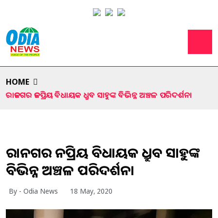
HOME
ରାଜନଗର ଜନପ୍ରିୟ ବିଧାୟକ ଧ୍ରୁବ ସାହୁଙ୍କ ବିଭିନ୍ନ ଅଞ୍ଚଳ ପରିଦର୍ଶନ।
ରାଜନଗର ଜନପ୍ରିୟ ବିଧାୟକ ଧ୍ରୁବ ସାହୁଙ୍କ
ବିଭିନ୍ନ ଅଞ୍ଚଳ ପରିଦର୍ଶନ।
By - Odia News
18 May, 2020