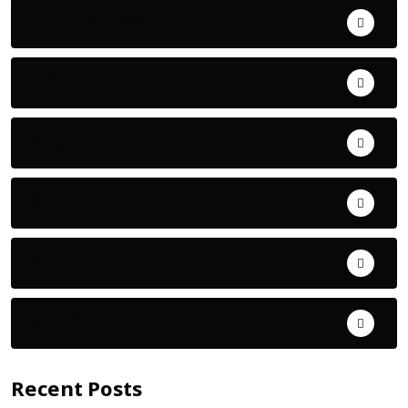
Uncategorized
ଅପରାଧ
ଖେଳ
ଜିଲ୍ଲା
ଜୀବନ ଚର୍ଯ୍ୟା
ଦେଶ ବିଦେଶ
Recent Posts