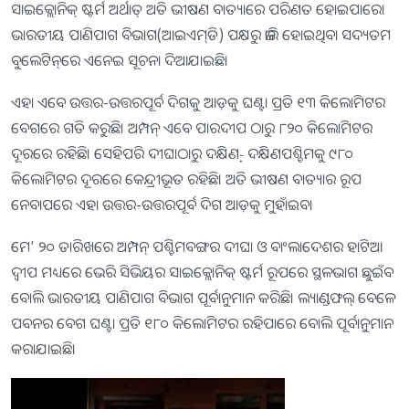
ସାଇକ୍ଲୋନିକ୍ ଷ୍ଟର୍ମ ଅର୍ଥାତ୍‌ ଅତି ଭୀଷଣ ବାତ୍ୟାରେ ପରିଣତ ହୋଇପାରେ।
ଭାରତୀୟ ପାଣିପାଗ ବିଭାଗ(ଆଇଏମ୍‌ଡି) ପକ୍ଷରୁ ଜାରି ହୋଇଥିବା ସଦ୍ୟତମ
ବୁଲେଟିନ୍‌ରେ ଏନେଇ ସୂଚନା ଦିଆଯାଇଛି।
ଏହା ଏବେ ଉତ୍ତର-ଉତ୍ତରପୂର୍ବ ଦିଗକୁ ଆଡ଼କୁ ଘଣ୍ଟା ପ୍ରତି ୧୩ କିଲୋମିଟର
ବେଗରେ ଗତି କରୁଛି। ଅମ୍ପନ୍ ଏବେ ପାରଦୀପ ଠାରୁ ୮୨୦ କିଲୋମିଟର
ଦୂରରେ ରହିଛି। ସେହିପରି ଦୀଘାଠାରୁ ଦକ୍ଷିଣ-଼ ଦକ୍ଷିଣପଶ୍ଚିମକୁ ୯୮୦
କିଲୋମିଟର ଦୂରରେ କେନ୍ଦ୍ରୀଭୂତ ରହିଛି। ଅତି ଭୀଷଣ ବାତ୍ୟାର ରୂପ
ନେବାପରେ ଏହା ଉତ୍ତର-ଉତ୍ତରପୂର୍ବ ଦିଗ ଆଡ଼କୁ ମୁହାଁଇବ।
ମେ’ ୨୦ ତାରିଖରେ ଅମ୍ପନ୍‌ ପଶ୍ଚିମବଙ୍ଗର ଦୀଘା ଓ ବାଂଲାଦେଶର ହାଟି‌ଆ
ଦ୍ୱୀପ ମଧ୍ୟରେ ଭେରି ସିଭିୟର ସାଇକ୍ଲୋନିକ୍ ଷ୍ଟର୍ମ ରୂପରେ ସ୍ଥଳଭାଗ ଛୁଇଁବ
ବୋଲି ଭାରତୀୟ ପାଣିପାଗ ବିଭାଗ ପୂର୍ବାନୁମାନ କରିଛି। ଲ୍ୟାଣ୍ଡଫଲ୍ ବେଳେ
ପବନର ବେଗ ଘଣ୍ଟା ପ୍ରତି ୧୮୦ କିଲୋମିଟର ରହିପାରେ ବୋଲି ପୂର୍ବାନୁମାନ
କରାଯାଇଛି।