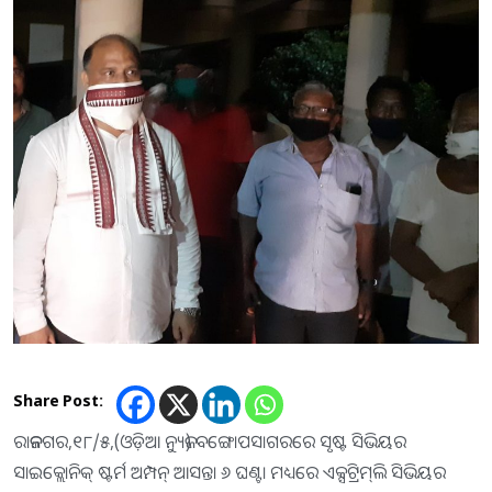
Share Post:
ରାଜନଗର,୧୮/୫,(ଓଡ଼ିଆ ନ୍ୟୁଜ) ବଙ୍ଗୋପସାଗରରେ ସୃଷ୍ଟ ସିଭିୟର
ସାଇକ୍ଲୋନିକ୍‌ ଷ୍ଟର୍ମ ଅମ୍ପନ୍ ଆସନ୍ତା ୬ ଘଣ୍ଟା ମଧ୍ୟରେ ଏକ୍ସଟ୍ରିମ୍‌ଲି ସିଭିୟର