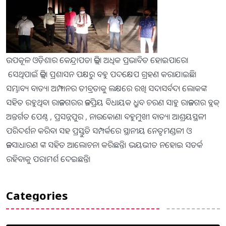
ଉପକୂଳ ଓଡ଼ିଶାର କେନ୍ଦ୍ରାପଡା ଜିଲ୍ଲା ଅଧିକ ପ୍ରଭାବିତ ହୋଇପାରେ।
ସେଥିପାଇଁ ଜିଲ୍ଲା ପ୍ରଶାସନ ପକ୍ଷରୁ ବହୁ ପଦକ୍ଷେପ ଗ୍ରହଣ କରାଯାଇଛି।
ସମ୍ଭାବ୍ୟ ବାତ୍ୟା ଅମ୍ଫାନର ତୀବ୍ରତାକୁ ଲକ୍ଷରେ ରଖି ସଦାସର୍ବଦା ଲୋକଙ୍କ
ସହିତ ରହୁଥିବା ରାଜନଗରର ଜନପ୍ରିୟ ବିଧାୟକ ଧ୍ରୁବ ଚରଣ ସାହୁ ରାଜନଗର ବ୍ଲକ୍
ଅନ୍ତର୍ଗତ ପେଣ୍ଠ , ପ୍ରସନ୍ନପୁର , ନାଉକୋଣା ବହୁମୁଖୀ ବାତ୍ୟା ଆଶ୍ରୟସ୍ଥଳୀ
ପରିଦର୍ଶନ କରିବା ସହ ପ୍ରସ୍ତୁତି ସମ୍ପର୍କରେ ସ୍ଥାନୀୟ ନେତୃମଣ୍ଡଳୀ ଓ
ଜନସାଧାରଣ ଙ୍କ ସହିତ ଆଲୋଚନା କରିଛନ୍ତି। ଭୟଭୀତ ନହୋଇ ସତର୍କ
ରହିବାକୁ ପରାମର୍ଶ ଦେଇଛନ୍ତି।
Categories