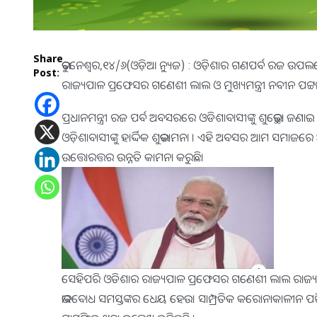
Share
ଭୁବନେଶ୍ବର,୧୪/୬(ଓଡ଼ିଆ ନ୍ୟୁଜ) : ଓଡ଼ିଶାର ଗଣପର୍ବ ରଜ ଉପଲକ୍ଷେ ରା
Post:
ରାଜ୍ୟପାଳ ପ୍ରଫେସର ଗଣେଶୀ ଲାଲ ଓ ମୁଖ୍ୟମନ୍ତ୍ରୀ ନବୀନ ପଟ୍
ପ୍ରଧାନମନ୍ତ୍ରୀ ରଜ ପର୍ବ ଅବସରରେ ଓଡିଶାବାସୀଙ୍କୁ ଶୁଭେଚ୍ଛା ଜଣ
ଓଡ଼ିଶାବାସୀଙ୍କୁ ହାର୍ଦ୍ଦିକ ଶୁଭକାମନା । ଏହି ଅବସର ଆମ ସମାଜରେ ଆନନ
ଉତ୍ତୋରତ୍ତର ଉନ୍ନତି କାମନା କରୁଛି।
ସେହିପରି ଓଡିଶାର ରାଜ୍ୟପାଳ ପ୍ରଫେସର ଗଣେଶୀ ଲାଲ ରାଜ୍ୟବାସୀଙ୍
ଭାବବୋଧ ସମସ୍ତଙ୍କର ଧେୟ ହେଉ। ସାମ୍ପ୍ରତିକ କରୋନାକାଳୀନ ପର