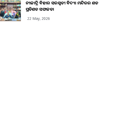
ନୀଳାଦ୍ରି ବିହାର ସରସ୍ୱତୀ ବିଦ୍ୟା ମନ୍ଦିରର ଶତ
ପ୍ରତିଶତ ସଫଳତା
22 May, 2026