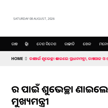
SATURDAY 08 AUGUST, 2026
ରାଜ୍ୟ
ଜିଲ୍ଲା
ଦେଶ ବିଦେଶ
ରାଜନୀତି
ଖେଳ
ମନୋର
HOME
ରଜ ପାଇଁ ଶୁଭେଚ୍ଛା ଜଣାଇଲେ ପ୍ରଧାନମନ୍ତ୍ରୀ, ରାଜ୍ୟପାଳ ଓ ମୁଖ
ରଜ ପାଇଁ ଶୁଭେଚ୍ଛା ଜଣାଇଲେ ପ
ମୁଖ୍ୟମନ୍ତ୍ରୀ