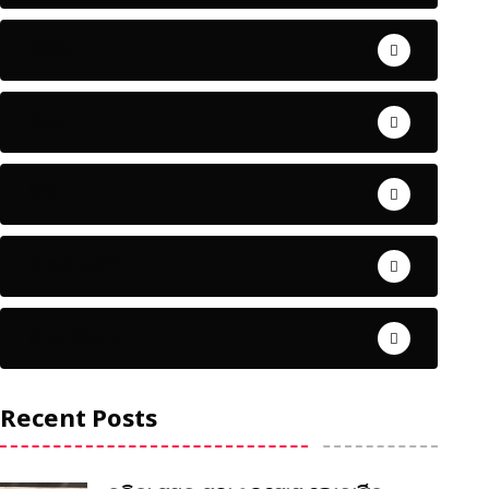
ଅପରାଧ
ଖେଳ
ଜିଲ୍ଲା
ଜୀବନ ଚର୍ଯ୍ୟା
ଦେଶ ବିଦେଶ
Recent Posts