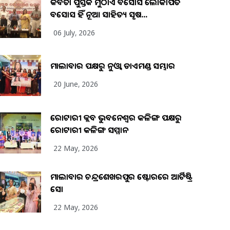
କବିତା ପୁସ୍ତକ ମୁଠାଏ ଅବସୋସ ଲୋକାର୍ପିତ
ଅବସୋସ ହିଁ ନୂଆ ସାହିତ୍ୟ ସୃଷ...
06 July, 2026
ମାଲାବାର ପକ୍ଷରୁ ନୁଓ୍ବା ଡାଏମଣ୍ଡ ସମ୍ଭାର
20 June, 2026
ରୋଟାରୀ କ୍ଲବ ଭୁବନେଶ୍ୱର କଳିଙ୍ଗ ପକ୍ଷରୁ
ରୋଟାରୀ କଳିଙ୍ଗ ସମ୍ମାନ
22 May, 2026
ମାଲାବାର ଚନ୍ଦ୍ରଶେଖରପୁର ଷ୍ଟୋରରେ ଆର୍ଟିଷ୍ଟ୍ରି
ସୋ
22 May, 2026