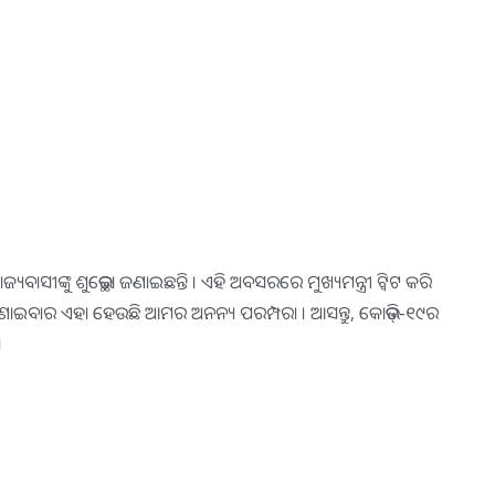
ସୀଙ୍କୁ ଶୁଭେଚ୍ଛା ଜଣାଇଛନ୍ତି । ଏହି ଅବସରରେ ମୁଖ୍ୟମନ୍ତ୍ରୀ ଟ୍ବିଟ କରି
ନ ଜଣାଇବାର ଏହା ହେଉଛି ଆମର ଅନନ୍ୟ ପରମ୍ପରା । ଆସନ୍ତୁ, କୋଭିଡ୍‌-୧୯ର
।