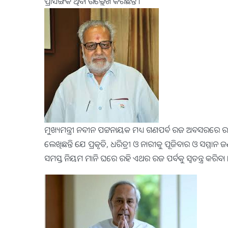
ପ୍ରାସଙ୍ଗିକ ଥିବା ଉଲ୍ଲେଖ କରିଛନ୍ତି ।
ମୁଖ୍ୟମନ୍ତ୍ରୀ ନବୀନ ପଟ୍ଟନାୟକ ମଧ୍ୟ ଗଣପର୍ବ ରଜ ଅବସରରେ ରାଜ୍ୟବା
ଲେଖିଛନ୍ତି ଯେ ପ୍ରକୃତି, ଧରିତ୍ରୀ ଓ ନାରୀକୁ ପୂଜିବାର ଓ ସମ୍ମା
ସମସ୍ତ ନିୟମ ମାନି ଘରେ ରହି ଏଥର ରଜ ପର୍ବକୁ ସ୍ୱତନ୍ତ୍ର କରିବା 