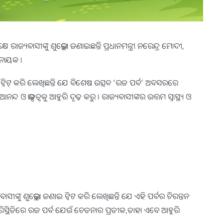
ଜ୍ୟବାସୀଙ୍କୁ ଶୁଭେଚ୍ଛା ଜଣାଇଛନ୍ତି ପ୍ରଧାନମନ୍ତ୍ରୀ ନରେନ୍ଦ୍ର ମୋଦୀ,
ଟନାୟକ ।
ାଇ ଟ୍ବିଟ୍ କରି ଲେଖିଛନ୍ତି ଯେ ବିଶେଷ ଉତ୍ସବ ‘ରଜ ପର୍ବ’ ଅବସରରେ
୍ଦ ଓ ଭାତୃତ୍ୱକୁ ଆହୁରି ଦୃଢ଼ କରୁ । ରାଜ୍ୟବାସୀଙ୍କର ଉତ୍ତମ ସ୍ୱାସ୍ଥ୍ୟ ଓ
କୁ ଶୁଭେଚ୍ଛା ଜଣାଇ ଟ୍ବିଟ କରି ଲେଖିଛନ୍ତି ଯେ ଏହି ପର୍ବର ଚିରନ୍ତନ
ିସ୍ଥିତିରେ ରଜ ପର୍ବ ଯେଉଁ ଚେତନାର ପ୍ରତୀକ,ତାହା ଏବେ ଆହୁରି