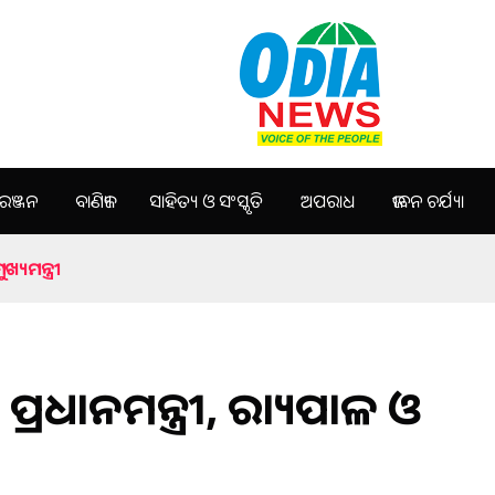
ଞ୍ଜନ
ବାଣିଜ୍ୟ
ସାହିତ୍ୟ ଓ ସଂସ୍କୃତି
ଅପରାଧ
ଜୀବନ ଚର୍ଯ୍ୟା
୍ୟମନ୍ତ୍ରୀ
୍ରଧାନମନ୍ତ୍ରୀ, ରାଜ୍ୟପାଳ ଓ