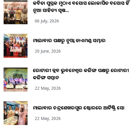
କବିତା ପୁସ୍ତକ ମୁଠାଏ ଅବସୋସ ଲୋକାର୍ପିତ ଅବସୋସ ହିଁ
ନୂଆ ସାହିତ୍ୟ ସୃଷ...
06 July, 2026
ମାଲାବାର ପକ୍ଷରୁ ନୁଓ୍ବା ଡାଏମଣ୍ଡ ସମ୍ଭାର
20 June, 2026
ରୋଟାରୀ କ୍ଲବ ଭୁବନେଶ୍ୱର କଳିଙ୍ଗ ପକ୍ଷରୁ ରୋଟାରୀ
କଳିଙ୍ଗ ସମ୍ମାନ
22 May, 2026
ମାଲାବାର ଚନ୍ଦ୍ରଶେଖରପୁର ଷ୍ଟୋରରେ ଆର୍ଟିଷ୍ଟ୍ରି ସୋ
22 May, 2026