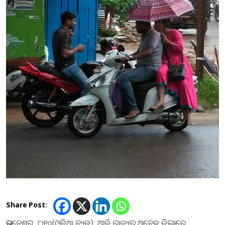
Share Post:
ଭୁବନେଶ୍ୱର, ୮ା୧୦(ଓଡ଼ିଆ ନ୍ୟୁଜ): ଆଜି ରାଜ୍ୟର ଅନେକ ଜିଲାରେ