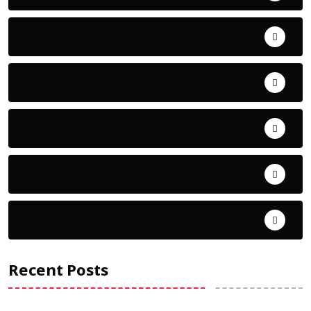
ଅପରାଧ
ଖେଳ
ଜିଲ୍ଲା
ଜୀବନ ଚର୍ଯ୍ୟା
ଦେଶ ବିଦେଶ
Recent Posts