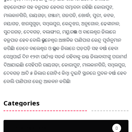
ଝଡ଼ତୋଫାନ ସହ ବଜ୍ରପାତ ହେବାର ସମ୍ଭାବନା ରହିଛି। କୋରାପୁଟ,
ମାଲକାନଗିରି, ରାୟଗଡ଼ା, ଗଞ୍ଜାମ, ଗଜପତି, ଖୋର୍ଦ୍ଧା, ପୁରୀ, କଟକ,
ନୟାଗଡ଼, ଝାରସୁଗୁଡ଼ା, ସମ୍ବଲପୁର, କେନ୍ଦୁଝର, ଅନୁଗୋଳ, ଢେଙ୍କାନାଳ,
ସୁନ୍ଦରଗଡ଼, ଦେବଗଡ଼, ବଲାଙ୍ଗୀର, ମୟୂରଭଞ୍ଜ ଓ ବାଲେଶ୍ୱର ଜିଲାରେ
ବଜ୍ରପାତ ହେବ ବୋଲି ଭୁବନେଶ୍ୱର ଆଞ୍ଚଳିକ ପାଣିପାଗ କେନ୍ଦ୍ର ପୂର୍ବାନୁମାନ
କରିଛି। ତେବେ ବାଲେଶ୍ୱର ଓ ଭଦ୍ରକ ଜିଲାରେ ଘଡ଼ଘଡ଼ି ସହ ବର୍ଷା ହେବ।
ସେଥିପାଇଁ ଦିନ ୧୨ଟା ପର୍ଯ୍ୟନ୍ତ ସତର୍କ ରହିବାକୁ ଉକ୍ତ ଜିଲାବାସୀଙ୍କୁ ପରାମର୍ଶ
ଦିଆଯାଇଛି। ସେହିପରି ରାୟଗଡ଼ା, କୋରାପୁଟ, ମାଲକାନଗିରି, ସମ୍ବଲପୁର,
ଦେବଗଡ଼ ଆଦି ୫ ଜିଲାର ଗୋଟିଏ କିମ୍ବା ଦୁଇଟି ସ୍ଥାନରେ ପ୍ରବଳ ବର୍ଷା ହେବ
ବୋଲି ପାଣିପାଗ କେନ୍ଦ୍ର ଆକଳନ କରିଛି।
Categories
Uncategorized