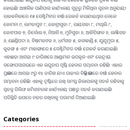
କରାଯାଇଛି। ଲଘୁଚାପ ଯୋଗୁ ରାଜ୍ୟର କେତେକ ସ୍ଥାନରେ ପ୍ରବଳ ବର୍ଷା
ହୋଇଛି। ଆଞ୍ଚଳିକ ପାଣିପାଗ କାର୍ଯ୍ୟାଳୟ ସୂତ୍ରରୁ ମିଳିଥିବା ସୂଚନା ଅନୁଯାୟୀ
ରାଜକନିକାରେ ୧୫ ସେଣ୍ଟିମିଟର ବର୍ଷା ରେକର୍ଡ କରାଯାଇଥିବା ବେଳେ
କୋମନା ୯, ଲମତାପୁଟ ୮, କୋଟ୍ରାଗୁଡା ୮, ରାୟଗଡା ୮, ମାଥିଲି ୮,
କୋଟପାଡ ୭, ତିର୍ତ୍ତୋଲ ୭, ନିଆଳି ୭, ମୁନିଗୁଡା ୬, ଆଳିପିଙ୍ଗଳ ୬, ଲାଞ୍ଜିଗଡ
୬, ଛେଣ୍ଡିପଦା ୬, ବିଷମକଟକ ୬, ଧର୍ମଗଡ ୫, କଳାହାଣ୍ଡି ୫, ଯୁଯୁମୁରା ୫,
କୁଜଙ୍ଗ ୫ ଏବଂ ମାହାଙ୍ଗାରେ ୫ ସେଣ୍ଟିମିଟର ବର୍ଷା ରେକର୍ଡ କରାଯାଇଛି।
ଏହାଛଡ଼ା ଆସନ୍ତା ୯ ତାରିଖରେ ଆଣ୍ଡାମାନ ଉପକୂଳ ଏବଂ କେନ୍ଦ୍ରୀୟ
ବଙ୍ଗୋପସାଗରରେ ଏକ ଲଘୁଚାପ ସୃଷ୍ଟି ହେବାର ସମ୍ଭାବନା ରହିଛି। ଏହାର
ପ୍ରଭାବରେ ଆସନ୍ତା ୯ରୁ ୧୪ ତାରିଖ ଯାଏ ରାଜ୍ୟର ବିଭିନ୍ନ ଭାଗରେ ବର୍ଷା ହେବାର
ସମ୍ଭାବନା ରହିଛି। ଏହାକୁ ଦୃଷ୍ଟିରେ ରଖି ସମସ୍ତ ଜିଲାପାଳଙ୍କୁ ସତର୍କ ରହିବାକୁ
ସ୍ବତନ୍ତ୍ର ରିଲିଫ କମିଶନରଙ୍କ କାର୍ଯ୍ୟାଳୟ ପକ୍ଷରୁ ସତର୍କ କରାଯାଇଛି।
ପରିସ୍ଥିତି ଉପରେ ନଜର ରଖିବାକୁ ପରାମର୍ଶ ଦିଆଯାଇଛି।
Categories