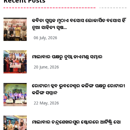
Recent Posts
କବିତା ପୁସ୍ତକ ମୁଠାଏ ଅବସୋସ ଲୋକାର୍ପିତ ଅବସୋସ ହିଁ
ନୂଆ ସାହିତ୍ୟ ସୃଷ...
06 July, 2026
ମାଲାବାର ପକ୍ଷରୁ ନୁଓ୍ବା ଡାଏମଣ୍ଡ ସମ୍ଭାର
20 June, 2026
ରୋଟାରୀ କ୍ଲବ ଭୁବନେଶ୍ୱର କଳିଙ୍ଗ ପକ୍ଷରୁ ରୋଟାରୀ
କଳିଙ୍ଗ ସମ୍ମାନ
22 May, 2026
ମାଲାବାର ଚନ୍ଦ୍ରଶେଖରପୁର ଷ୍ଟୋରରେ ଆର୍ଟିଷ୍ଟ୍ରି ସୋ