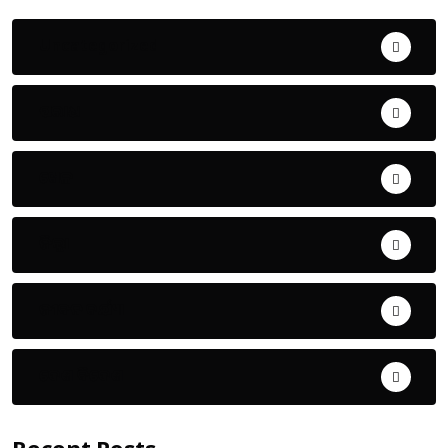
Uncategorized
ଅପରାଧ
ଖେଳ
ଜିଲ୍ଲା
ଜୀବନ ଚର୍ଯ୍ୟା
ଦେଶ ବିଦେଶ