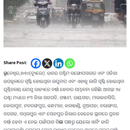
Share Post:
ଭୁବନେଶ୍ୱର,୬।୧୦(ବ୍ୟୁରୋ): ଉତ୍ତର ପଶ୍ଚିମ ବଙ୍ଗୋପସାଗର ଏବଂ ଓଡିଶା
ଉପକୂଳରେ ସୃଷ୍ଟି ହୋଇଥିବା ଲଘୁଚାପ ଏବଂ ଏହାକୁ ଲାଗି ସୃଷ୍ଟି ହୋଇଥିବା
ଘୂର୍ଣ୍ଣିବଳୟ ଯୋଗୁ ରାଜ୍ୟରେ ବର୍ଷା ହେବାର ସମ୍ଭାବନା ରହିଛି। ଆସନ୍ତା ୨୪
ଘଣ୍ଟା ମଧ୍ୟରେ ୧୩ ଜିଲା ଗଜପତି, ଗଞ୍ଜାମ, ରାୟଗଡା, ମାଲକାନଗିରି,
କୋରାପୁଟ, ନବରଙ୍ଗପୁର, କନ୍ଧମାଳ, କଳାହାଣ୍ଡି, ନୂଆପଡା, ବଲାଙ୍ଗୀର,
ବରଗଡ, ସମ୍ବଲପୁର ଏବଂ ସୋନପୁର ଜିଲାର କେତେକ ସ୍ଥାନରେ ପ୍ରବଳ
ବର୍ଷା ହେବ। ଏ ନେଇ ପାଣିପାଗ ବିଭାଗ ପକ୍ଷରୁ ୟେଲୋ ୱାର୍ନିଂ ଜାରି