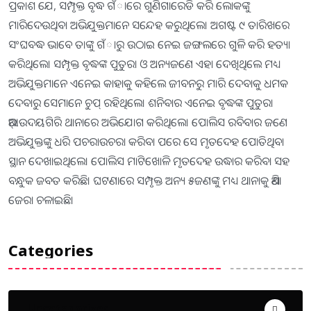
ପ୍ରକାଶ ଯେ, ସମ୍ପୃକ୍ତ ବୃଦ୍ଧ ଗଁାରେ ଗୁଣିଗାରେଡି କରି ଲୋକଙ୍କୁ
ମାରିଦେଉଥିବା ଅଭିଯୁକ୍ତମାନେ ସନ୍ଦେହ କରୁଥିଲେ। ଅଗଷ୍ଟ ୯ ତାରିଖରେ
ସଂଘବଦ୍ଧ ଭାବେ ତାଙ୍କୁ ଗଁାରୁ ଉଠାଇ ନେଇ ଜଙ୍ଗଲରେ ଗୁଳି କରି ହତ୍ୟା
କରିଥିଲେ। ସମ୍ପୃକ୍ତ ବୃଦ୍ଧଙ୍କ ପୁତୁରା ଓ ଅନ୍ୟଜଣେ ଏହା ଦେଖିଥିଲେ ମଧ୍ୟ
ଅଭିଯୁକ୍ତମାନେ ଏନେଇ କାହାକୁ କହିଲେ ଜୀବନରୁ ମାରି ଦେବାକୁ ଧମକ
ଦେବାରୁ ସେମାନେ ଚୁପ୍‌ ରହିଥିଲେ। ଶନିବାର ଏନେଇ ବୃଦ୍ଧଙ୍କ ପୁତୁରା
ଆର୍‌.ଉଦୟଗିରି ଥାନାରେ ଅଭିଯୋଗ କରିଥିଲେ। ପୋଲିସ ରବିବାର ଜଣେ
ଅଭିଯୁକ୍ତଙ୍କୁ ଧରି ପଚରାଉଚରା କରିବା ପରେ ସେ ମୃତଦେହ ପୋତିଥିବା
ସ୍ଥାନ ଦେଖାଇଥିଲେ। ପୋଲିସ ମାଟିଖୋଳି ମୃତଦେହ ଉଦ୍ଧାର କରିବା ସହ
ବନ୍ଧୁକ ଜବତ କରିଛି। ଘଟଣାରେ ସମ୍ପୃକ୍ତ ଅନ୍ୟ ୫ଜଣଙ୍କୁ ମଧ୍ୟ ଥାନାକୁ ଆଣି
ଜେରା ଚଳାଇଛି।
Categories
Uncategorized