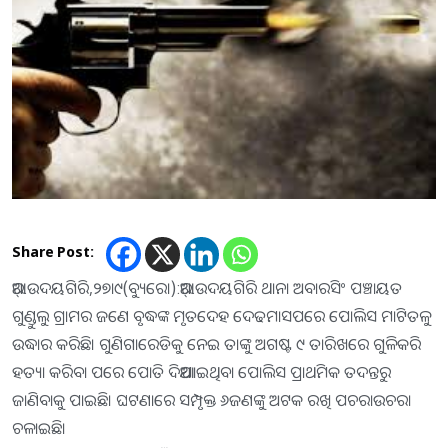
Share Post:
ଆର୍‌.ଉଦୟଗିରି,୨୭ା୯(ବ୍ୟୁରୋ):ଆର୍‌.ଉଦୟଗିରି ଥାନା ଅବାରସିଂ ପଞ୍ଚାୟତ
ଗୁଣ୍ଡୁଲୁ ଗ୍ରାମର ଜଣେ ବୃଦ୍ଧଙ୍କ ମୃତଦେହ ଦେଢମାସପରେ ପୋଲିସ ମାଟିତଳୁ
ଉଦ୍ଧାର କରିଛି। ଗୁଣିଗାରେଡିକୁ ନେଇ ତାଙ୍କୁ ଅଗଷ୍ଟ ୯ ତାରିଖରେ ଗୁଳିକରି
ହତ୍ୟା କରିବା ପରେ ପୋତି ଦିଆଯାଇଥିବା ପୋଲିସ ପ୍ରାଥମିକ ତଦନ୍ତରୁ
ଜାଣିବାକୁ ପାଇଛି। ଘଟଣାରେ ସମ୍ପୃକ୍ତ ୬ଜଣଙ୍କୁ ଅଟକ ରଖି ପଚରାଉଚରା
ଚଳାଇଛି।