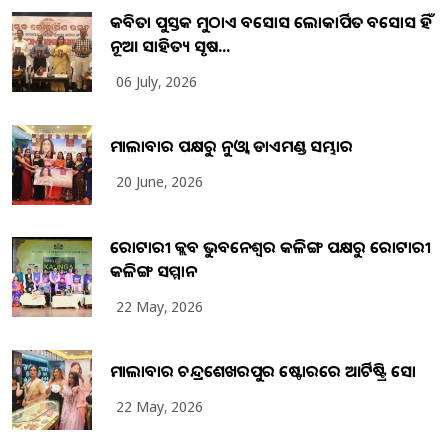
କବିତା ପୁସ୍ତକ ମୁଠାଏ ଅବସୋସ ଲୋକାର୍ପିତ ଅବସୋସ ହିଁ
ନୂଆ ସାହିତ୍ୟ ସୃଷ...
06 July, 2026
ମାଲାବାର ପକ୍ଷରୁ ନୁଓ୍ବା ଡାଏମଣ୍ଡ ସମ୍ଭାର
20 June, 2026
ରୋଟାରୀ କ୍ଲବ ଭୁବନେଶ୍ୱର କଳିଙ୍ଗ ପକ୍ଷରୁ ରୋଟାରୀ
କଳିଙ୍ଗ ସମ୍ମାନ
22 May, 2026
ମାଲାବାର ଚନ୍ଦ୍ରଶେଖରପୁର ଷ୍ଟୋରରେ ଆର୍ଟିଷ୍ଟ୍ରି ସୋ
22 May, 2026