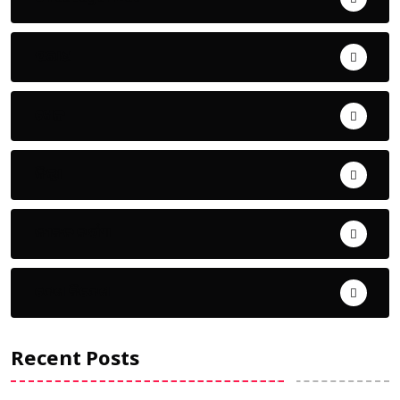
ଅପରାଧ
ଖେଳ
ଜିଲ୍ଲା
ଜୀବନ ଚର୍ଯ୍ୟା
ଦେଶ ବିଦେଶ
Recent Posts