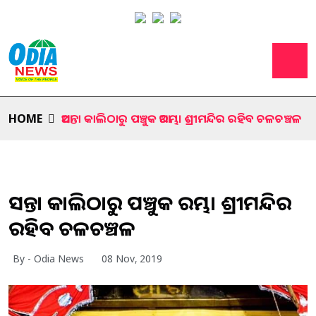
HOME
ଆସନ୍ତା କାଲିଠାରୁ ପଞ୍ଚୁକ ଆରମ୍ଭ। ଶ୍ରୀମନ୍ଦିର ରହିବ ଚଳଚଞ୍ଚଳ
ଆସନ୍ତା କାଲିଠାରୁ ପଞ୍ଚୁକ ଆରମ୍ଭ। ଶ୍ରୀମନ୍ଦିର
ରହିବ ଚଳଚଞ୍ଚଳ
By - Odia News
08 Nov, 2019