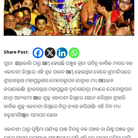
Share Post:
ପୁରୀ: ଆସନ୍ତାକାଲି ଠାରୁ ଆରମ୍ଭ ହେଉଛି ପଞ୍ଚୁକ ବ୍ରତ। ପବିତ୍ର କାର୍ତ୍ତିକ ମାସର ବଡ
ଏକାଦଶୀ ତିଥିରେ ଏହି ବ୍ରତ ପାଳନ ଆରମ୍ଭ ହେଉଥିବା ବେଳେ ଶ୍ରୀମନ୍ଦିରରେ
ଶ୍ରୀଜଗନ୍ନାଥ ମହାପ୍ରଭୁଙ୍କର ଦେବୋତ୍ଥାପନ ଯାତ୍ରାର ମଧ୍ୟ ଆୟୋଜନ
କରାଯାଇଛି। ଶ୍ରୀଜଗନ୍ନାଥ ମହାପ୍ରଭୁଙ୍କ ଦ୍ୱାଦଶଯାତ୍ରା ମଧ୍ୟରେ ଦେବୋତ୍ଥାପନ
ଯାତ୍ରା ଅନ୍ୟତମ। ଆଷାଢ ଶୁକ୍ଲ ଏକାଦଶୀ ତିଥିରେ ଶୟନ କରିଥିବା ଶ୍ରୀହରି
କାର୍ତ୍ତିକ ଶୁକ୍ଲ ଏକାଦଶୀ ତିଥିରେ ନିଦ୍ରା ତ୍ୟାଗ କରିଥାନ୍ତି। ଏହି ଦିନ ମଧ୍ୟ
ଚତୁଃମାସିଆ ବ୍ରତ ସମାପନ ହେବ।
ଏକାଦଶୀ ଠାରୁ ପୂର୍ଣ୍ଣିମା ପର୍ଯ୍ୟନ୍ତ ପାଞ୍ଚ ଦିନକୁ ବକ ପଞ୍ଚକ ବା ଭିଷ୍ମ ପଞ୍ଚକ ବ୍ରତ
ଭାବେ ପାଳନ କରାଯାଏ। ଶ୍ରୀକ୍ଷେତ୍ରରେ ରହି ଏହି ବ୍ରତ ପାଳନ କରିବା ଲାଗି