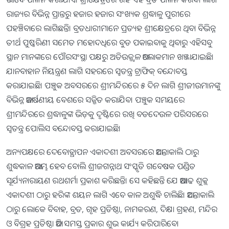
ରାଜ୍ୟର ବିଭିନ୍ନ ପ୍ରାନ୍ତରୁ ହଜାର ହଜାର ସଂଖ୍ୟକ ଶ୍ରଦ୍ଧାଳୁ ପୁରୀରେ
ପହଞ୍ଚିବାରେ ଲାଗିଛନ୍ତି। ବ୍ରତଧାରୀମାନେ ପ୍ରତ୍ୟହ ଶ୍ରୀକ୍ଷେତ୍ରରେ ଥିବା ବିଭିନ୍ନ
ତୀର୍ଥ ପୁଷ୍କରିଣୀ ସମେତ ମହୋଦଧିରେ ବୁଡ ପକାଇବାକୁ ଥିବାରୁ ଏହିସବୁ
ସ୍ଥାନ ମାନଙ୍କରେ ପୌରସଂସ୍ଥା ପକ୍ଷରୁ ଅତିଉଜ୍ଜ୍ୱଳ ଆଲୋକମାନ ଖଞ୍ଜାଯାଇଛି।
ଯାନବାହାନ ନିୟନ୍ତ୍ରଣ ଲାଗି ସହରରେ ସ୍ୱତନ୍ତ୍ର ଟ୍ରାଫିକ୍‍ ବନ୍ଦୋବସ୍ତ
କରାଯାଇଛି। ପଞ୍ଚୁକ ଅବସରରେ ଶ୍ରୀମନ୍ଦିରରେ ୫ ଦିନ ଲାଗି ଶ୍ରୀଜୀଉମାନଙ୍କୁ
ବିଭିନ୍ନ ଆକର୍ଷଣୀୟ ବେଶରେ ସଜ୍ଜିତ କରାଯିବ। ପଞ୍ଚୁକ ସମୟରେ
ଶ୍ରୀମନ୍ଦିରରେ ଶ୍ରଦ୍ଧାଳୁଙ୍କ ଭିଡ଼କୁ ଦୃଷ୍ଟିରେ ରଖି ବଡଦେଉଳ ପରିସରରେ
ସ୍ୱତନ୍ତ୍ର ପୋଲିସ ବନ୍ଦୋବସ୍ତ କରାଯାଇଛି।
ଅନ୍ୟପକ୍ଷରେ ଦେବୋତ୍ଥାପନ ଏକାଦଶୀ ଅବସରରେ ଆସନ୍ତାକାଲି ଠାରୁ
ଶୁଦ୍ଧକାଳ ଆରମ୍ଭ ହେବ ବୋଲି ଶ୍ରୀଜଗନ୍ନାଥ ସଂସ୍କୃତି ଗବେଷକ ପଣ୍ଡିତ
ସୂର୍ଯ୍ୟନାରାୟଣ ରଥଶର୍ମା ପ୍ରକାଶ କରିଛନ୍ତି। ସେ କହିଛନ୍ତି ଯେ ଆଷାଢ ଶୁକ୍ଲ
ଏକାଦଶୀ ଠାରୁ ହରିଙ୍କ ଶୟନ ଲାଗି ଏବେ କାଳ ଅଶୁଦ୍ଧି ଚାଲିଛି। ଆସନ୍ତାକାଲି
ଠାରୁ ଲୋକେ ବିବାହ, ବ୍ରତ, ଗୃହ ପ୍ରତିଷ୍ଠା, ନାମକରଣ, ଦିକ୍ଷା ଗ୍ରହଣ, ମନ୍ଦିର
ଓ ବିଗ୍ରହ ପ୍ରତିଷ୍ଠା ଆଦି ସମସ୍ତ ପ୍ରକାର ଶୁଭ କାର୍ଯ୍ୟ କରିପାରିବେ।