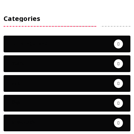
Categories
Uncategorized
ଅପରାଧ
ଖେଳ
ଜିଲ୍ଲା
ଜୀବନ ଚର୍ଯ୍ୟା