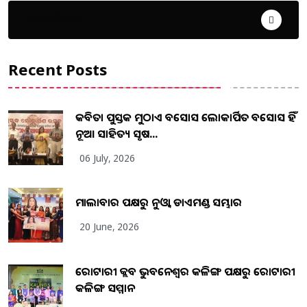
ଦେଶ ବିଦେଶ
Recent Posts
କବିତା ପୁସ୍ତକ ମୁଠାଏ ଅବସୋସ ଲୋକାର୍ପିତ ଅବସୋସ ହିଁ
ନୂଆ ସାହିତ୍ୟ ସୃଷ...
06 July, 2026
ମାଲାବାର ପକ୍ଷରୁ ନୁଓ୍ବା ଡାଏମଣ୍ଡ ସମ୍ଭାର
20 June, 2026
ରୋଟାରୀ କ୍ଲବ ଭୁବନେଶ୍ୱର କଳିଙ୍ଗ ପକ୍ଷରୁ ରୋଟାରୀ
କଳିଙ୍ଗ ସମ୍ମାନ