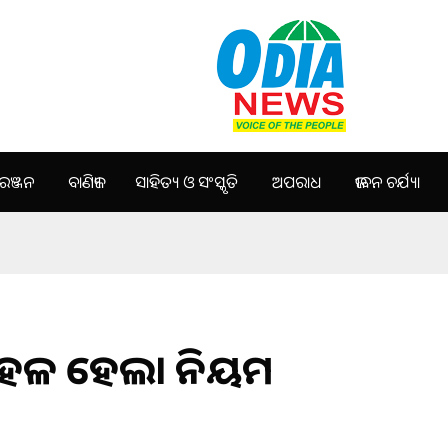
ଞ୍ଜନ
ବାଣିଜ୍ୟ
ସାହିତ୍ୟ ଓ ସଂସ୍କୃତି
ଅପରାଧ
ଜୀବନ ଚର୍ଯ୍ୟା
 କୋହଳ ହେଲା ନିୟମ