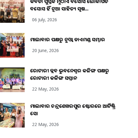
କବିତା ପୁସ୍ତକ ମୁଠାଏ ଅବସୋସ ଲୋକାର୍ପିତ
ଅବସୋସ ହିଁ ନୂଆ ସାହିତ୍ୟ ସୃଷ...
06 July, 2026
ମାଲାବାର ପକ୍ଷରୁ ନୁଓ୍ବା ଡାଏମଣ୍ଡ ସମ୍ଭାର
20 June, 2026
ରୋଟାରୀ କ୍ଲବ ଭୁବନେଶ୍ୱର କଳିଙ୍ଗ ପକ୍ଷରୁ
ରୋଟାରୀ କଳିଙ୍ଗ ସମ୍ମାନ
22 May, 2026
ମାଲାବାର ଚନ୍ଦ୍ରଶେଖରପୁର ଷ୍ଟୋରରେ ଆର୍ଟିଷ୍ଟ୍ରି
ସୋ
22 May, 2026