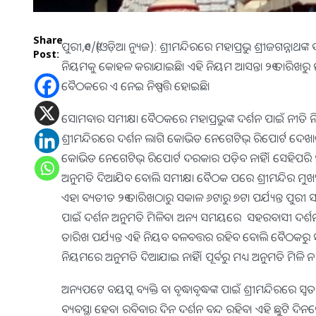
Share
ପୁରୀ,୧୦/୧(ଓଡ଼ିଆ ନ୍ୟୁଜ): ଶ୍ରୀମନ୍ଦିରରେ ମହାପ୍ରଭୁ ଶ୍ରୀଜଗନ୍ନା
Post:
ନିୟମକୁ କୋହଳ କରାଯାଇଛି। ଏହି ନିୟମ ଆସନ୍ତା ୨୧ ତାରିଖରୁ ଲାଗୁ
ବୈଠକରେ ଏ ନେଇ ନିଷ୍ପତ୍ତି ହୋଇଛି।
ସୋମବାର ସମୀକ୍ଷା ବୈଠକରେ ମହାପ୍ରଭୁଙ୍କ ଦର୍ଶନ ପାଇଁ ନୀତି ନିୟମ 
ଶ୍ରୀମନ୍ଦିରରେ ଦର୍ଶନ ଲାଗି କୋଭିଡ ନେଗେଟିଭ୍‌ ରିପୋର୍ଟ ଦେଖ
କୋଭିଡ ନେଗେଟିଭ୍‌ ରିପୋର୍ଟ ଦରକାର ପଡ଼ିବ ନାହିଁ। ସେହିପରି ୨୧ 
ଅନୁମତି ଦିଆଯିବ ବୋଲି ସମୀକ୍ଷା ବୈଠକ ପରେ ଶ୍ରୀମନ୍ଦିର ମୁଖ୍ୟ 
ଏହା ବ୍ୟତୀତ ୨୧ ତାରିଖଠାରୁ ସକାଳ ୬ଟାରୁ ୭ଟା ପର୍ଯ୍ୟନ୍ତ ପୁରୀ 
ପାଇଁ ଦର୍ଶନ ଅନୁମତି ମିଳିବ। ଅନ୍ୟ ସମୟରେ ସହରବାସୀ ଦର୍ଶନ 
ତାରିଖ ପର୍ଯ୍ୟନ୍ତ ଏହି ନିୟବ ବଳବତ୍ତର ରହିବ ବୋଲି ବୈଠକରୁ
ନିୟମରେ ଅନୁମତି ଦିଆଯାଇ ନାହିଁ। ପୂର୍ବରୁ ମଧ୍ୟ ଅନୁମତି ମିଳି ନ
ଅନ୍ୟପଟେ ବୟସ୍କ ବ୍ୟକ୍ତି ବା ବୃଦ୍ଧାବୃଦ୍ଧଙ୍କ ପାଇଁ ଶ୍ରୀମନ୍ଦିରରେ ସ୍ବତ
ବ୍ୟବସ୍ଥା ହେବ। ରବିବାର ଦିନ ଦର୍ଶନ ବନ୍ଦ ରହିବ। ଏହି ଛୁଟି ଦିନର