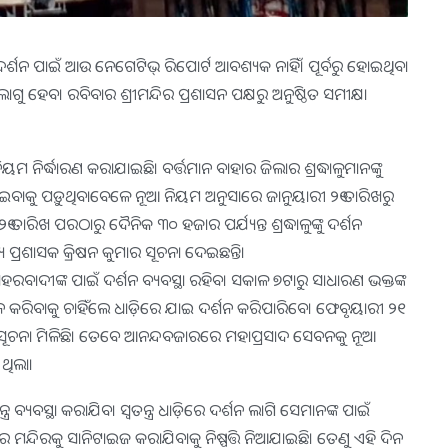
ଥଙ୍କ ଦର୍ଶନ ପାଇଁ ଆଉ ନେଗେଟିଭ୍ ରିପୋର୍ଟ ଆବଶ୍ୟକ ନାହିଁ। ପୂର୍ବରୁ ହୋଇଥିବା
 ହେବ। ରବିବାର ଶ୍ରୀମନ୍ଦିର ପ୍ରଶାସନ ପକ୍ଷରୁ ଅନୁଷ୍ଠିତ ସମୀକ୍ଷା
ନିର୍ଦ୍ଧାରଣ କରାଯାଇଛି। ବର୍ତ୍ତମାନ ବାହାର ଜିଲାର ଶ୍ରଦ୍ଧାଳୁମାନଙ୍କୁ
ାଇବାକୁ ପଡ଼ୁଥିବାବେଳେ ନୂଆ ନିୟମ ଅନୁସାରେ ଜାନୁୟାରୀ ୨୧ ତାରିଖରୁ
ତାରିଖ ପରଠାରୁ ଦୈନିକ ୩୦ ହଜାର ପର୍ଯ୍ୟନ୍ତ ଶ୍ରଦ୍ଧାଳୁଙ୍କୁ ଦର୍ଶନ
ପ୍ରଶାସକ କ୍ରିଷନ କୁମାର ସୂଚନା ଦେଇଛନ୍ତି।
ସହରବାଦୀଙ୍କ ପାଇଁ ଦର୍ଶନ ବ୍ୟବସ୍ଥା ରହିବ। ସକାଳ ୭ଟାରୁ ସାଧାରଣ ଭକ୍ତଙ୍କ
କରିବାକୁ ଚାହିଁଲେ ଧାଡ଼ିରେ ଯାଇ ଦର୍ଶନ କରିପାରିବେ। ଫେବୃୟାରୀ ୨୧
 ସୂଚନା ମିଳିଛି। ତେବେ ଆନନ୍ଦବଜାରରେ ମହାପ୍ରସାଦ ସେବନକୁ ନୂଆ
 ଥିଲା।
ନ୍ତ୍ର ବ୍ୟବସ୍ଥା କରାଯିବ। ସ୍ବତନ୍ତ୍ର ଧାଡ଼ିରେ ଦର୍ଶନ ଲାଗି ସେମାନଙ୍କ ପାଇଁ
େ ମନ୍ଦିରକୁ ସାନିଟାଇଜ କରାଯିବାକୁ ନିଷ୍ପତ୍ତି ନିଆଯାଇଛି। ତେଣୁ ଏହି ଦିନ