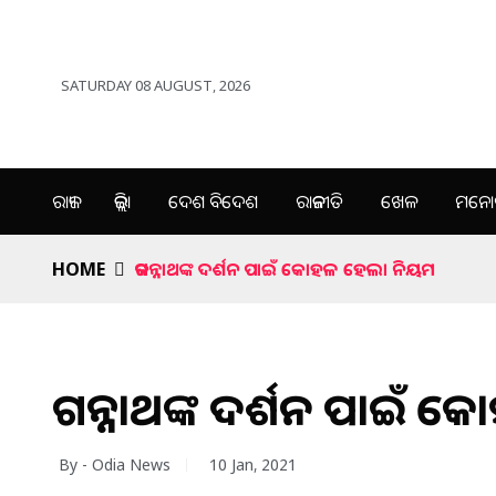
SATURDAY 08 AUGUST, 2026
ରାଜ୍ୟ
ଜିଲ୍ଲା
ଦେଶ ବିଦେଶ
ରାଜନୀତି
ଖେଳ
ମନୋର
HOME
ଜଗନ୍ନାଥଙ୍କ ଦର୍ଶନ ପାଇଁ କୋହଳ ହେଲା ନିୟମ
ଜଗନ୍ନାଥଙ୍କ ଦର୍ଶନ ପାଇଁ
By - Odia News
10 Jan, 2021