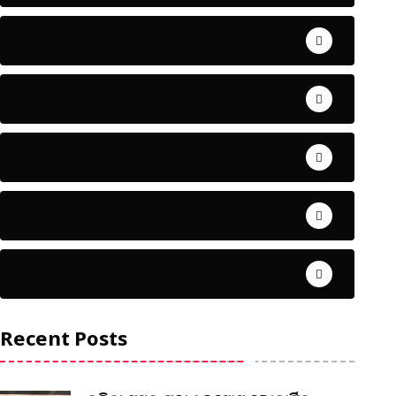
ଅପରାଧ
ଖେଳ
ଜିଲ୍ଲା
ଜୀବନ ଚର୍ଯ୍ୟା
ଦେଶ ବିଦେଶ
Recent Posts