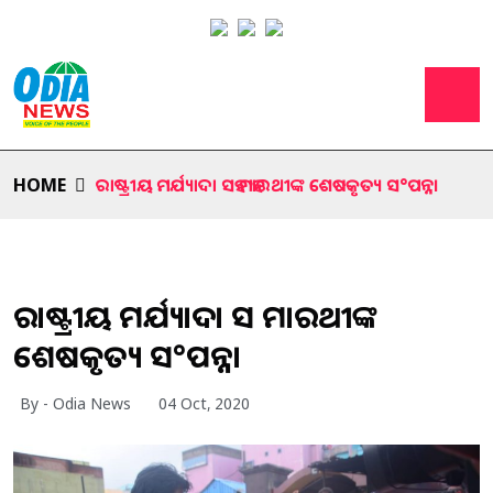
HOME
ରାଷ୍ଟ୍ରୀୟ ମର୍ଯ୍ୟାଦା ସହ ମହାରଥୀଙ୍କ ଶେଷକୃତ୍ୟ ସ°ପନ୍ନ।
ରାଷ୍ଟ୍ରୀୟ ମର୍ଯ୍ୟାଦା ସହ ମହାରଥୀଙ୍କ
ଶେଷକୃତ୍ୟ ସ°ପନ୍ନ।
By - Odia News
04 Oct, 2020