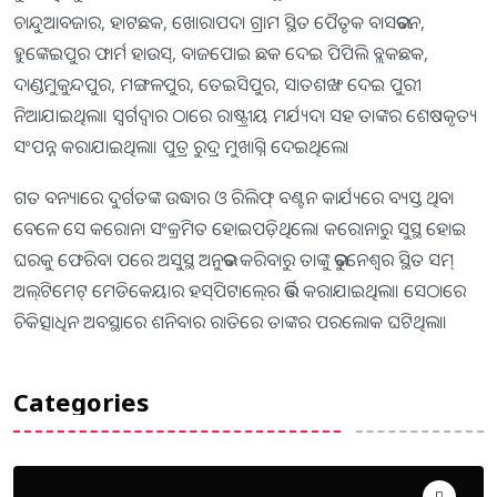
ଚାନ୍ଦୁଆବଜାର, ହାଟଛକ, ଖୋରାପଦା ଗ୍ରାମ ସ୍ଥିତ ପୈତୃକ ବାସଭବନ,
ହୁଙ୍କେଇପୁର ଫାର୍ମ ହାଉସ୍‍, ବାଜପୋଇ ଛକ ଦେଇ ପିପିଲି ବ୍ଲକଛକ,
ଦାଣ୍ଡମୁକୁନ୍ଦପୁର, ମଙ୍ଗଳପୁର, ତେଇସିପୁର, ସାତଶଙ୍ଖ ଦେଇ ପୁରୀ
ନିଆଯାଇଥିଲା। ସ୍ୱର୍ଗଦ୍ୱାର ଠାରେ ରାଷ୍ଟ୍ରୀୟ ମର୍ଯ୍ୟଦା ସହ ତାଙ୍କର ଶେଷକୃତ୍ୟ
ସଂପନ୍ନ କରାଯାଇଥିଲା। ପୁତ୍ର ରୁଦ୍ର ମୁଖାଗ୍ନି ଦେଇଥିଲେ।
ଗତ ବନ୍ୟାରେ ଦୁର୍ଗତଙ୍କ ଉଦ୍ଧାର ଓ ରିଲିଫ୍‍ ବଣ୍ଟନ କାର୍ଯ୍ୟରେ ବ୍ୟସ୍ତ ଥିବା
ବେଳେ ସେ କରୋନା ସଂକ୍ରମିତ ହୋଇପଡ଼ିଥିଲେ। କରୋନାରୁ ସୁସ୍ଥ ହୋଇ
ଘରକୁ ଫେରିବା ପରେ ଅସୁସ୍ଥ ଅନୁଭବ କରିବାରୁ ତାଙ୍କୁ ଭୁବନେଶ୍ୱର ସ୍ଥିତ ସମ୍‍
ଅଲ୍‍ଟିମେଟ୍‍ ମେଡିକେୟାର ହସ୍‍ପିଟାଲ୍‍ରେ ଭର୍ତ୍ତି କରାଯାଇଥିଲା। ସେଠାରେ
ଚିକିତ୍ସାଧିନ ଅବସ୍ଥାରେ ଶନିବାର ରାତିରେ ତାଙ୍କର ପରଲୋକ ଘଟିଥିଲା।
Categories
Uncategorized