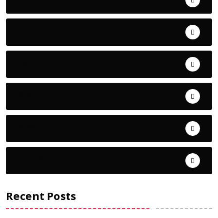
ଅପରାଧ
ଖେଳ
ଜିଲ୍ଲା
ଜୀବନ ଚର୍ଯ୍ୟା
ଦେଶ ବିଦେଶ
Recent Posts