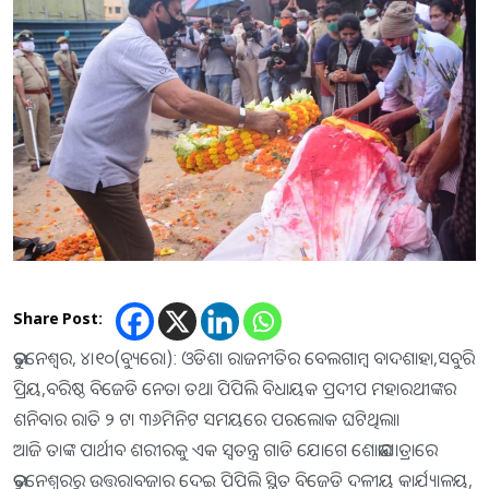
Share Post:
ଭୁବନେଶ୍ୱର, ୪।୧୦(ବ୍ୟୁରୋ): ଓଡିଶା ରାଜନୀତିର ବେଲଗାମ୍ବ ବାଦଶାହା,ସବୁରି
ପ୍ରିୟ,ବରିଷ୍ଠ ବିଜେଡି ନେତା ତଥା ପିପିଲି ବିଧାୟକ ପ୍ରଦୀପ ମହାରଥୀଙ୍କର
ଶନିବାର ରାତି ୨ ଟା ୩୬ମିନିଟ ସମୟରେ ପରଲୋକ ଘଟିଥିଲା।
ଆଜି ତାଙ୍କ ପାର୍ଥୀବ ଶରୀରକୁ ଏକ ସ୍ୱତନ୍ତ୍ର ଗାଡି ଯୋଗେ ଶୋଭାଯାତ୍ରାରେ
ଭୁବନେଶ୍ୱରରୁ ଉତ୍ତରାବଜାର ଦେଇ ପିପିଲି ସ୍ଥିତ ବିଜେଡି ଦଳୀୟ କାର୍ଯ୍ୟାଳୟ,