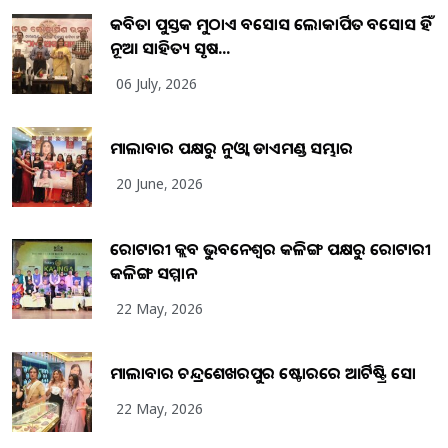
କବିତା ପୁସ୍ତକ ମୁଠାଏ ଅବସୋସ ଲୋକାର୍ପିତ ଅବସୋସ ହିଁ
ନୂଆ ସାହିତ୍ୟ ସୃଷ...
06 July, 2026
ମାଲାବାର ପକ୍ଷରୁ ନୁଓ୍ବା ଡାଏମଣ୍ଡ ସମ୍ଭାର
20 June, 2026
ରୋଟାରୀ କ୍ଲବ ଭୁବନେଶ୍ୱର କଳିଙ୍ଗ ପକ୍ଷରୁ ରୋଟାରୀ
କଳିଙ୍ଗ ସମ୍ମାନ
22 May, 2026
ମାଲାବାର ଚନ୍ଦ୍ରଶେଖରପୁର ଷ୍ଟୋରରେ ଆର୍ଟିଷ୍ଟ୍ରି ସୋ
22 May, 2026