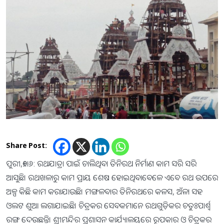
Share Post:
ପୁରୀ,୧୬ା୬: ରଥଯାତ୍ରା ପାଇଁ ଚାଲିଥିବା ତିନିରଥ ନିର୍ମାଣ କାମ ସରି ସରି
ଆସୁଛି। ରଥଖଳାରୁ କାମ ପ୍ରାୟ ଶେଷ ହୋଇଥିବାବେଳେ ଏବେ ରଥ ଉପରେ
ଅଳ୍ପ କିଛି କାମ କରାଯାଉଛି। ମଙ୍ଗଳବାର ତିନିରଥରେ କଳସ, ଅଁଳା ସହ
ଓଲଟ ଶୁଆ ଲଗାଯାଇଛି। ଚିତ୍ରକର ସେବକମାନେ ରଥଗୁଡ଼ିକର ଚତୁଃପାର୍ଶ୍ୱ
ରଙ୍ଗ ଦେଉଛନ୍ତି। ଶ୍ରୀମନ୍ଦିର ପ୍ରଶାସନ କାର୍ଯ୍ୟାଳୟରେ ରୂପକାର ଓ ଚିତ୍ରକର