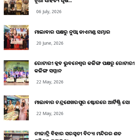
ନୂଆ ସାହିତ୍ୟ ସୃଷ...
06 July, 2026
ମାଲାବାର ପକ୍ଷରୁ ନୁଓ୍ବା ଡାଏମଣ୍ଡ ସମ୍ଭାର
20 June, 2026
ରୋଟାରୀ କ୍ଲବ ଭୁବନେଶ୍ୱର କଳିଙ୍ଗ ପକ୍ଷରୁ ରୋଟାରୀ
କଳିଙ୍ଗ ସମ୍ମାନ
22 May, 2026
ମାଲାବାର ଚନ୍ଦ୍ରଶେଖରପୁର ଷ୍ଟୋରରେ ଆର୍ଟିଷ୍ଟ୍ରି ସୋ
22 May, 2026
ନୀଳାଦ୍ରି ବିହାର ସରସ୍ୱତୀ ବିଦ୍ୟା ମନ୍ଦିରର ଶତ