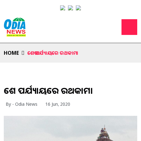
HOME
ଶେଷ ପର୍ଯ୍ୟାୟରେ ରଥକାମ।
ଶେଷ ପର୍ଯ୍ୟାୟରେ ରଥକାମ।
By - Odia News
16 Jun, 2020