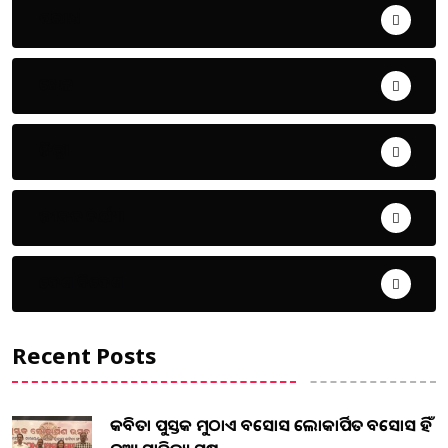
ଅପରାଧ
ଖେଳ
ଜିଲ୍ଲା
ଜୀବନ ଚର୍ଯ୍ୟା
ଦେଶ ବିଦେଶ
Recent Posts
କବିତା ପୁସ୍ତକ ମୁଠାଏ ଅବସୋସ ଲୋକାର୍ପିତ ଅବସୋସ ହିଁ