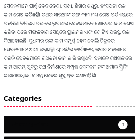
ସେବକମାନେ ପାର୍ଶ୍ୱ ଦେବାଦେବୀ, ସଖୀ, ଶିଖର ଡମ୍ବରୁ, ହଂସପଟା ରଙ୍ଗ
କାମ ଶେଷ କରିଛନ୍ତି। ରଥର ସାରଥୀଙ୍କ ରଙ୍ଗ କାମ ମଧ୍ୟ ଶେଷ ପର୍ଯ୍ୟାୟରେ
ପହଞ୍ଚିଛି। ତିନିରଥ ପ୍ରଭାରେ ରୂପକାର ସେବକମାନେ ଖୋଦେଇ କାମ ଶେଷ
କରିବା ପରେ ମଙ୍ଗଳବାର ସେଥିରେ ପ୍ରାଇମର ଏବଂ ଗୋଟିଏ ପରସ୍ତ ରଙ୍ଗ
ଦିଆହୋଇଛି। ବୁଧବାର ରଙ୍ଗ କାମ ସମ୍ପୂର୍ଣ୍ଣ ହେବ ବୋଲି ଚିତ୍ରକର
ସେବକମାନେ ଆଶା ରଖିଛନ୍ତି। ଶ୍ରୀମନ୍ଦିର କାର୍ଯ୍ୟାଳୟ ଉପର ମହଲାରେ
ଦରଜି ସେବକମାନେ ରଥକନା କାମ ଜାରି ରଖିଛନ୍ତି। ସକାଳେ ରଥଖଳାରେ
କାମ ଆରମ୍ଭ ପୂର୍ବରୁ ରଥ ନିର୍ମାଣରେ ସମ୍ପୃକ୍ତ ସେବକମାନଙ୍କ ଥର୍ମାଲ ସ୍କ୍ରିନିଂ
କରାଯାଇଥିଲା। ସମସ୍ତ ସେବକ ସୁସ୍ଥ ଥିବା ଜଣାପଡ଼ିିଛି।
Categories
Uncategorized