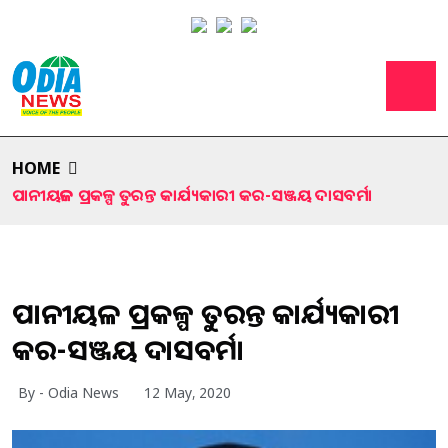
HOME
ପାନୀୟଜଳ ପ୍ରକଳ୍ପ ତୁରନ୍ତ କାର୍ଯ୍ୟକାରୀ କର-ସଞ୍ଜୟ ଦାସବର୍ମା
ପାନୀୟଜଳ ପ୍ରକଳ୍ପ ତୁରନ୍ତ କାର୍ଯ୍ୟକାରୀ
କର-ସଞ୍ଜୟ ଦାସବର୍ମା
By - Odia News
12 May, 2020