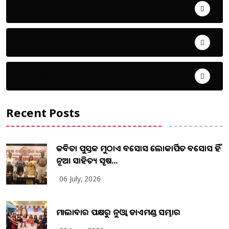
ଜିଲ୍ଲା
ଜୀବନ ଚର୍ଯ୍ୟା
ଦେଶ ବିଦେଶ
Recent Posts
କବିତା ପୁସ୍ତକ ମୁଠାଏ ଅବସୋସ ଲୋକାର୍ପିତ ଅବସୋସ ହିଁ
ନୂଆ ସାହିତ୍ୟ ସୃଷ...
06 July, 2026
ମାଲାବାର ପକ୍ଷରୁ ନୁଓ୍ବା ଡାଏମଣ୍ଡ ସମ୍ଭାର