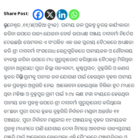
Share Post:
ଭୁବନେଶ୍ବର ,୧୧/୫(ଓଡ଼ିଆ ନ୍ୟୁଜ): ପାନୀୟ ଜଳ ପ୍ରକଳ୍ପ ତୁରନ୍ତ କାର୍ଯ୍ୟକାରୀ
କରିବା ଉପରେ ରାଜ୍ୟ ଯୋଜନା ବୋର୍ଡ ଉପାଧ୍ୟକ୍ଷ ସଞ୍ଜୟ ଦାସବର୍ମା ନିର୍ଦେଶ
ଦେଇଛନ୍ତି। ସୋମବାର ଏ ସଂପର୍କିତ ଏକ ଉଚ୍ଚ ସ୍ତରୀୟ ବୈଠକରେ ଅଧ୍ୟକ୍ଷତା
କରି ଶ୍ରୀ ଦାସବର୍ମା ସଂଗରୋଧ କେନ୍ଦ୍ରଗୁଡିକରେ ପାନୀୟଜଳ ଓ ଶୌଚାଳୟ
ବ୍ୟବସ୍ଥା କରିବା ଉପରେ ମଧ୍ୟ ଗୁରୁତ୍ବାରୋପ କରିଥିଲେ। ବୈଠକରୁ ମିଳିଥିବା
ସୂଚନା ଅନୁଯାୟୀ ପୁରୀ ଜିଲ୍ଲା ସତ୍ୟବାଦୀ, କୁଷ୍ଣପ୍ରସାଦ, ବ୍ରହ୍ମଗିରି ଓ କଣାସ
ବ୍ଲକର ବିଭିନ୍ନ ଗ୍ରାମକୁ ପାନୀଜ ଜଳ ଯୋଗାଣ ପାଇଁ ହେଉଥିବା ବୃହତ୍ତ ପାନୀୟ
ଜଳ ପ୍ରକଳ୍ପର ଅଗ୍ରଗତି ନେଇ ଆଲୋଚନା ହୋଇଥିଲା। ଚିଲିକା ହ୍ରଦ ମଧ୍ୟରେ
ଥିବା ମହିଷା ଓ ବ୍ରହ୍ମପୁର ଗ୍ରାମ ପାଇଁ ୨.୯୪ ଲକ୍ଷ ଟଙ୍କା ବ୍ୟୟରେ ହେଉଥିବା
ପାନୀୟ ଜଳ ପ୍ରକଳ୍ପ ଉପରେ ଶ୍ରୀ ଦାସବର୍ମା ଗୁରୁତ୍ବାରୋପ କରିଥିଲେ।
ତା’ଛଡା ପୁରୀ ସଦର ବ୍ଲକର ବ୍ରହ୍ମଗିରି ନିର୍ବାଚନ ମଣ୍ଡଳୀ ଅନ୍ତର୍ଗତ ୧୧
ପଞ୍ଚାୟତ, ପୁରୀ ନିର୍ବାଚନ ମଣ୍ଡଳୀର ୧୯ ପଞ୍ଚାୟତକୁ ବୃହତ ପାନୀୟଜଳ
ପ୍ରକଳ୍ପ ମାଧ୍ୟମରେ ପାଣି ଯୋଗାଇ ଦେବା ନିମନ୍ତେ ଆବଶ୍ୟକ ରାଜ୍ୟସ୍ତରୀୟ
ମଞ୍ଜୁରି ପାଇଁ ଆଲୋଚନା ହୋଇଥିଲା। ଏହି ବୈଠକରେ ପଞ୍ଚାୟତିରାଜ ଓ