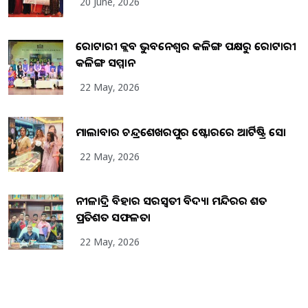
20 June, 2026
ରୋଟାରୀ କ୍ଲବ ଭୁବନେଶ୍ୱର କଳିଙ୍ଗ ପକ୍ଷରୁ ରୋଟାରୀ
କଳିଙ୍ଗ ସମ୍ମାନ
22 May, 2026
ମାଲାବାର ଚନ୍ଦ୍ରଶେଖରପୁର ଷ୍ଟୋରରେ ଆର୍ଟିଷ୍ଟ୍ରି ସୋ
22 May, 2026
ନୀଳାଦ୍ରି ବିହାର ସରସ୍ୱତୀ ବିଦ୍ୟା ମନ୍ଦିରର ଶତ
ପ୍ରତିଶତ ସଫଳତା
22 May, 2026