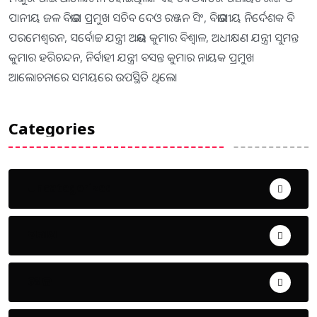
ପାନୀୟ ଜଳ ବିଭାଗ ପ୍ରମୁଖ ସଚିବ ଦେଓ ରଞ୍ଜନ ସିଂ, ବିଭାଗୀୟ ନିର୍ଦେଶକ ବି
ପରମେଶ୍ବରନ, ସର୍ବୋଚ୍ଚ ଯନ୍ତ୍ରୀ ଅଭୟ କୁମାର ବିଶ୍ବାଳ, ଅଧୀକ୍ଷଣ ଯନ୍ତ୍ରୀ ସୁମନ୍ତ
କୁମାର ହରିଚନ୍ଦନ, ନିର୍ବାହୀ ଯନ୍ତ୍ରୀ ବସନ୍ତ କୁମାର ନାୟକ ପ୍ରମୁଖ
ଆଲୋଚନାରେ ସମୟରେ ଉପସ୍ଥିତି ଥିଲେ।
Categories
Uncategorized
ଅପରାଧ
ଖେଳ