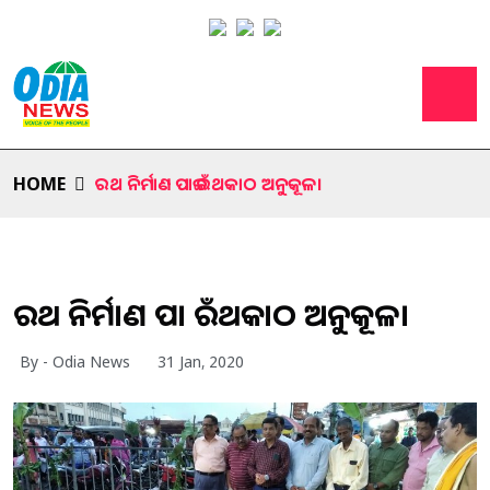
HOME
ରଥ ନିର୍ମାଣ ପାଇଁ ରଥକାଠ ଅନୁକୂଳ।
ରଥ ନିର୍ମାଣ ପାଇଁ ରଥକାଠ ଅନୁକୂଳ।
By - Odia News
31 Jan, 2020