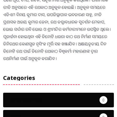
ପରେ ଧୂପ, ଦୀପ, ଚନ୍ଦନ, ସିନ୍ଦୂର ମାରି ଅନୁକୂଳ କରିଥିଲେ । ପାରମ୍ପରିକ
ରୀତି ଅନୁସାରେ ଏହି ରଥକାଠ ଅନୁକୂଳ ହୋଇଛି । ଅନୁକୂଳ ସମୟରେ
ଏଡିଏମ ବିନୟ କୁମାର ଦାସ, ଉପଜିଲ୍ଲାପାଳ ଭବତାରଣ ସାହୁ, ନୀତି
ପ୍ରଶାସକ ଅଜୟ କୁମାର ଜେନା, ରଥ ତତ୍ତ୍ୱାବଧାରକ ସୁଦର୍ଶନ ମେକାପ,
ଭୋଇ ସର୍ଦ୍ଦାର ରବି ଭୋଇ ଓ ଶ୍ରୀମନ୍ଦିର କର୍ମଚାରୀମାନେ ଉପସ୍ଥିତ ଥିଲେ ।
ପୂଜାର୍ଚ୍ଚନା ହୋଇଥିବା ଏହି ତିନୋଟି ଧଉରା କାଠ ରଥ ନିର୍ମାଣ ସମୟରେ
ତିନିରଥର କୋଣଗୁଜ ନୃସିଂହ ମୂର୍ତ୍ତି ସହ ଖଞ୍ଜାଯିବ । ଅକ୍ଷୟତୃତୀୟ ଦିନ
ତିନୋଟି ରଥ ପାଇଁ ତିନୋଟି ରଥକାଠ ବିଶ୍ୱକର୍ମା ମହାରଣାଙ୍କ ଦ୍ୱାର
ରଥନିର୍ମାଣ ପାଇଁ ଅନୁକୂଳ କରାଯିବ ।
Categories
Uncategorized
ଅପରାଧ