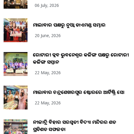
06 July, 2026
ମାଲାବାର ପକ୍ଷରୁ ନୁଓ୍ବା ଡାଏମଣ୍ଡ ସମ୍ଭାର
20 June, 2026
ରୋଟାରୀ କ୍ଲବ ଭୁବନେଶ୍ୱର କଳିଙ୍ଗ ପକ୍ଷରୁ ରୋଟାରୀ
କଳିଙ୍ଗ ସମ୍ମାନ
22 May, 2026
ମାଲାବାର ଚନ୍ଦ୍ରଶେଖରପୁର ଷ୍ଟୋରରେ ଆର୍ଟିଷ୍ଟ୍ରି ସୋ
22 May, 2026
ନୀଳାଦ୍ରି ବିହାର ସରସ୍ୱତୀ ବିଦ୍ୟା ମନ୍ଦିରର ଶତ
ପ୍ରତିଶତ ସଫଳତା