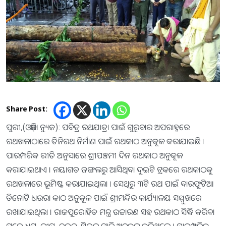
Share Post:
ପୁରୀ,(ଓଡ଼ିଆ ନ୍ୟୁଜ): ପବିତ୍ର ରଥଯାତ୍ରା ପାଇଁ ଗୁରୁବାର ଅପରାହ୍ନରେ
ରଥଖଳାଠାରେ ତିନିରଥ ନିର୍ମାଣ ପାଇଁ ରଥକାଠ ଅନୁକୂଳ କରାଯାଇଛି ।
ପାରମ୍ପରିକ ରୀତି ଅନୁସାରେ ଶ୍ରୀପଞ୍ଚମୀ ଦିନ ରଥକାଠ ଅନୁକୂଳ
କରାଯାଇଥାଏ । ନୟାଗଡ ଜଙ୍ଗଲରୁ ଆସିଥିବା ଦୁଇଟି ଟ୍ରକରେ ରଥକାଠକୁ
ରଥଖଳାରେ ଭୂମିଷ୍ଟ କରାଯାଇଥିଲା । ସେଥିରୁ ୩ଟି ରଥ ପାଇଁ ବାରଫୁଟିଆ
ତିନୋଟି ଧଉରା କାଠ ଅନୁକୂଳ ପାଇଁ ଶ୍ରୀମନ୍ଦିର କାର୍ଯ୍ୟାଳୟ ସମ୍ମୁଖରେ
ରଖାଯାଇଥିଲା । ରାଜପୁରୋହିତ ମନ୍ତ୍ର ଉଚ୍ଚାରଣ ସହ ରଥକାଠ ସିଦ୍ଧି କରିବା