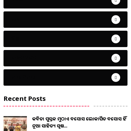
ଖେଳ
ଜିଲ୍ଲା
ଜୀବନ ଚର୍ଯ୍ୟା
ଦେଶ ବିଦେଶ
Recent Posts
କବିତା ପୁସ୍ତକ ମୁଠାଏ ଅବସୋସ ଲୋକାର୍ପିତ ଅବସୋସ ହିଁ
ନୂଆ ସାହିତ୍ୟ ସୃଷ...