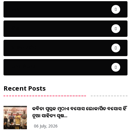
ଖେଳ
ଜିଲ୍ଲା
ଜୀବନ ଚର୍ଯ୍ୟା
ଦେଶ ବିଦେଶ
Recent Posts
କବିତା ପୁସ୍ତକ ମୁଠାଏ ଅବସୋସ ଲୋକାର୍ପିତ ଅବସୋସ ହିଁ
ନୂଆ ସାହିତ୍ୟ ସୃଷ...
06 July, 2026