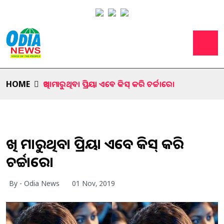
HOME
ଆଖି ମାରୁଥିବା ପ୍ରିୟା ଏବେ କିସ୍ କରି ଚର୍ଚ୍ଚାରେ।
ଆଖି ମାରୁଥିବା ପ୍ରିୟା ଏବେ କିସ୍ କରି
ଚର୍ଚ୍ଚାରେ।
By - Odia News
01 Nov, 2019