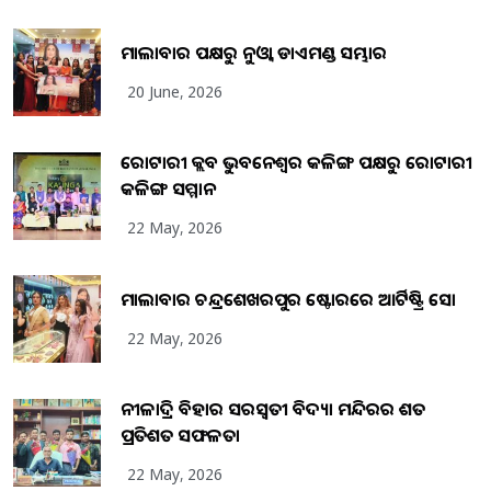
ମାଲାବାର ପକ୍ଷରୁ ନୁଓ୍ବା ଡାଏମଣ୍ଡ ସମ୍ଭାର
20 June, 2026
ରୋଟାରୀ କ୍ଲବ ଭୁବନେଶ୍ୱର କଳିଙ୍ଗ ପକ୍ଷରୁ ରୋଟାରୀ
କଳିଙ୍ଗ ସମ୍ମାନ
22 May, 2026
ମାଲାବାର ଚନ୍ଦ୍ରଶେଖରପୁର ଷ୍ଟୋରରେ ଆର୍ଟିଷ୍ଟ୍ରି ସୋ
22 May, 2026
ନୀଳାଦ୍ରି ବିହାର ସରସ୍ୱତୀ ବିଦ୍ୟା ମନ୍ଦିରର ଶତ
ପ୍ରତିଶତ ସଫଳତା
22 May, 2026