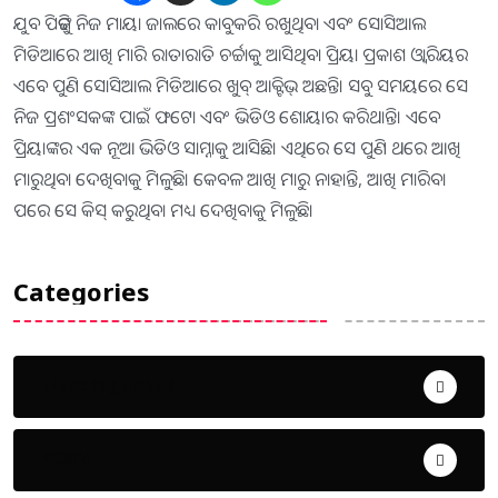
ଯୁବ ପିଢ଼ିଙ୍କୁ ନିଜ ମାୟା ଜାଲରେ କାବୁକରି ରଖୁଥିବା ଏବଂ ସୋସିଆଲ
ମିଡିଆରେ ଆଖି ମାରି ରାତାରାତି ଚର୍ଚ୍ଚାକୁ ଆସିଥିବା ପ୍ରିୟା ପ୍ରକାଶ ଓ୍ବାରିୟର
ଏବେ ପୁଣି ସୋସିଆଲ ମିଡିଆରେ ଖୁବ୍‌ ଆକ୍ଟିଭ୍‌ ଅଛନ୍ତି। ସବୁ ସମୟରେ ସେ
ନିଜ ପ୍ରଶଂସକଙ୍କ ପାଇଁ ଫଟୋ ଏବଂ ଭିଡିଓ ଶୋୟାର କରିଥାନ୍ତି। ଏବେ
ପ୍ରିୟାଙ୍କର ଏକ ନୂଆ ଭିଡିଓ ସାମ୍ନାକୁ ଆସିଛି। ଏଥିରେ ସେ ପୁଣି ଥରେ ଆଖି
ମାରୁଥିବା ଦେଖିବାକୁ ମିଳୁଛି। କେବଳ ଆଖି ମାରୁ ନାହାନ୍ତି, ଆଖି ମାରିବା
ପରେ ସେ କିସ୍‌ କରୁଥିବା ମଧ୍ୟ ଦେଖିବାକୁ ମିଳୁଛି।
Categories
Uncategorized
ଅପରାଧ