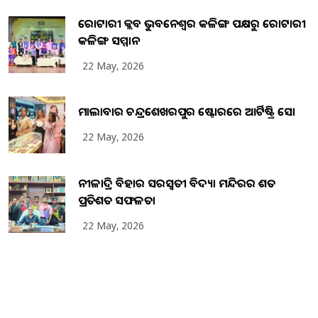
ରୋଟାରୀ କ୍ଲବ ଭୁବନେଶ୍ୱର କଳିଙ୍ଗ ପକ୍ଷରୁ ରୋଟାରୀ
କଳିଙ୍ଗ ସମ୍ମାନ
22 May, 2026
ମାଲାବାର ଚନ୍ଦ୍ରଶେଖରପୁର ଷ୍ଟୋରରେ ଆର୍ଟିଷ୍ଟ୍ରି ସୋ
22 May, 2026
ନୀଳାଦ୍ରି ବିହାର ସରସ୍ୱତୀ ବିଦ୍ୟା ମନ୍ଦିରର ଶତ
ପ୍ରତିଶତ ସଫଳତା
22 May, 2026