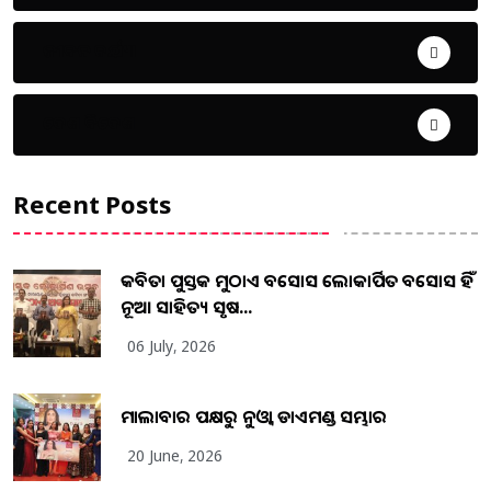
ଜୀବନ ଚର୍ଯ୍ୟା
ଦେଶ ବିଦେଶ
Recent Posts
କବିତା ପୁସ୍ତକ ମୁଠାଏ ଅବସୋସ ଲୋକାର୍ପିତ ଅବସୋସ ହିଁ
ନୂଆ ସାହିତ୍ୟ ସୃଷ...
06 July, 2026
ମାଲାବାର ପକ୍ଷରୁ ନୁଓ୍ବା ଡାଏମଣ୍ଡ ସମ୍ଭାର
20 June, 2026