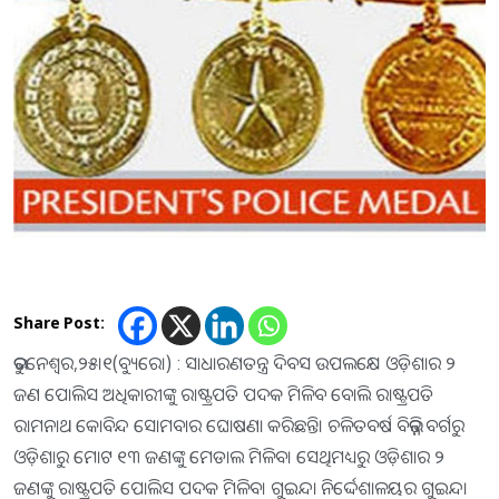
Share Post:
ଭୁବନେଶ୍ୱର,୨୫।୧(ବ୍ୟୁରୋ) : ସାଧାରଣତନ୍ତ୍ର ଦିବସ ଉପଲକ୍ଷେ ଓଡ଼ିଶାର ୨
ଜଣ ପୋଲିସ ଅଧିକାରୀଙ୍କୁ ରାଷ୍ଟ୍ରପତି ପଦକ ମିଳିବ ବୋଲି ରାଷ୍ଟ୍ରପତି
ରାମନାଥ କୋବିନ୍ଦ ସୋମବାର ଘୋଷଣା କରିଛନ୍ତି। ଚଳିତବର୍ଷ ବିଭିନ୍ନ ବର୍ଗରୁ
ଓଡ଼ିଶାରୁ ମୋଟ ୧୩ ଜଣଙ୍କୁ ମେଡାଲ ମିଳିବ। ସେଥିମଧ୍ୟରୁ ଓଡ଼ିଶାର ୨
ଜଣଙ୍କୁ ରାଷ୍ଟ୍ରପତି ପୋଲିସ ପଦକ ମିଳିବ। ଗୁଇନ୍ଦା ନିର୍ଦ୍ଦେଶାଳୟର ଗୁଇନ୍ଦା