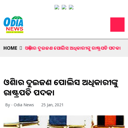
HOME
ଓଡ଼ିଶାର ଦୁଇଜଣ ପୋଲିସ ଅଧିକାରୀଙ୍କୁ ରାଷ୍ଟ୍ରପତି ପଦକ।
ଓଡ଼ିଶାର ଦୁଇଜଣ ପୋଲିସ ଅଧିକାରୀଙ୍କୁ
ରାଷ୍ଟ୍ରପତି ପଦକ।
By - Odia News
25 Jan, 2021