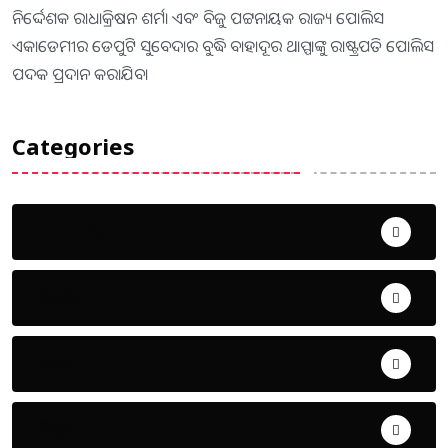
ନିର୍ଦ୍ଦେଶକ ରାଧାକ୍ରିଷନ ଶର୍ମା ଏବଂ ବିଜୁ ପଟ୍ଟନାୟକ ରାଜ୍ୟ ପୋଲିସ
ଏକାଡେମୀର ଡେପୁଟି ସୁବେଦାର ବୁଦ୍ଧି ବାହାଦୂର ଥାପ୍ପାଙ୍କୁ ରାଷ୍ଟ୍ରପତି ପୋଲିସ
ପଦକ ପ୍ରଦାନ କରାଯିବ।
Categories
Uncategorized
ଅପରାଧ
ଖେଳ
ଜିଲ୍ଲା