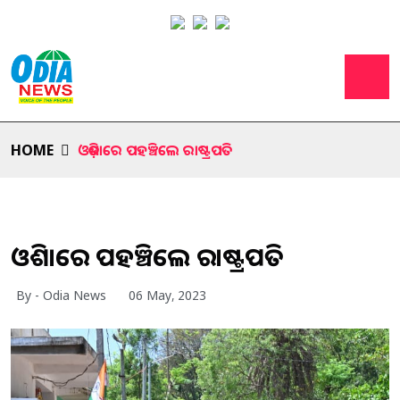
HOME
ଓଡ଼ିଶାରେ ପହଞ୍ଚିଲେ ରାଷ୍ଟ୍ରପତି
ଓଡ଼ିଶାରେ ପହଞ୍ଚିଲେ ରାଷ୍ଟ୍ରପତି
By - Odia News
06 May, 2023