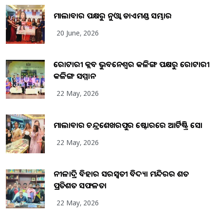
ମାଲାବାର ପକ୍ଷରୁ ନୁଓ୍ବା ଡାଏମଣ୍ଡ ସମ୍ଭାର
20 June, 2026
ରୋଟାରୀ କ୍ଲବ ଭୁବନେଶ୍ୱର କଳିଙ୍ଗ ପକ୍ଷରୁ ରୋଟାରୀ
କଳିଙ୍ଗ ସମ୍ମାନ
22 May, 2026
ମାଲାବାର ଚନ୍ଦ୍ରଶେଖରପୁର ଷ୍ଟୋରରେ ଆର୍ଟିଷ୍ଟ୍ରି ସୋ
22 May, 2026
ନୀଳାଦ୍ରି ବିହାର ସରସ୍ୱତୀ ବିଦ୍ୟା ମନ୍ଦିରର ଶତ
ପ୍ରତିଶତ ସଫଳତା
22 May, 2026