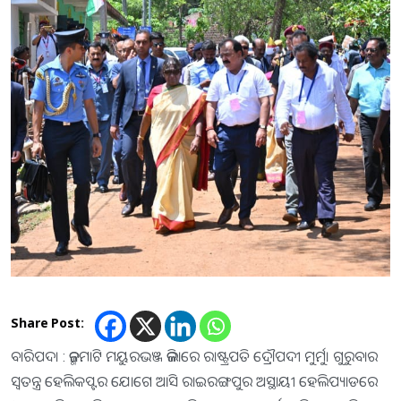
Share Post:
ବାରିପଦା : ଜନ୍ମମାଟି ମୟୁରଭଞ୍ଜ ଜିଲାରେ ରାଷ୍ଟ୍ରପତି ଦ୍ରୌପଦୀ ମୁର୍ମୁ। ଗୁରୁବାର
ସ୍ବତନ୍ତ୍ର ହେଲିକପ୍ଟର ଯୋଗେ ଆସି ରାଇରଙ୍ଗପୁର ଅସ୍ଥାୟୀ ହେଲିପ୍ୟାଡରେ