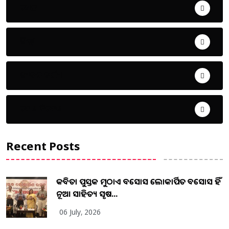
ଖେଳ
ଜିଲ୍ଲା
ଜୀବନ ଚର୍ଯ୍ୟା
ଦେଶ ବିଦେଶ
Recent Posts
କବିତା ପୁସ୍ତକ ମୁଠାଏ ଅବସୋସ ଲୋକାର୍ପିତ ଅବସୋସ ହିଁ
ନୂଆ ସାହିତ୍ୟ ସୃଷ...
06 July, 2026