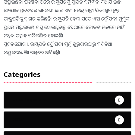
ଓହ୍ଲାଇଛନ୍ତି। ପହଞ୍ଚିବା ପରେ ରାଷ୍ଟ୍ରପତିଙ୍କୁ ସ୍ବାଗତ ସମ୍ଭର୍ଦ୍ଧନା ଦିଆଯାଇଛି।
ରାଜ୍ୟପାଳ ପ୍ରଫେସର ଗଶେଶୀ ଲାଲ ଏବଂ କେନ୍ଦ୍ର ମନ୍ତ୍ରୀ ବିଶେଶ୍ୱର ଟୁଡୁ
ରାଷ୍ଟ୍ରପତିଙ୍କୁ ସ୍ବାଗତ କରିଛନ୍ତି। ରାଷ୍ଟ୍ରପତି ହେବା ପରେ ଏହା ଦ୍ରୌପଦୀ ମୁର୍ମୁଙ୍କ
ପ୍ରଥମ ମୟୂରଭଞ୍ଜ ଗସ୍ତ ହୋଇଥିବାରୁ ସେଠାରେ ଲୋକଙ୍କ ଭିତରେ ନାହିଁ
ନଥିବା ଉତ୍ସାହ ପରିଲକ୍ଷିତ ହୋଇଛି।
ସୂଚନାଯୋଗ୍ୟ, ରାଷ୍ଟ୍ରପତି ଦ୍ରୌପଦୀ ମୁର୍ମୁ ଗୁରୁବାରଠାରୁ ୩ଦିନିଆ
ମୟୂରଭଞ୍ଜ ଜିଲା ଗସ୍ତରେ ଆସିଛନ୍ତି।
Categories
Uncategorized
ଅପରାଧ