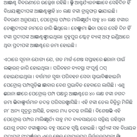
ଆକାଉଣ୍ଟ ବିବରଣୀରେ ଉଲ୍ଲେଖ ରହିଛି । କିନ୍ତୁ ଆଶ୍ଚର୍ଯ୍ୟଜନକ ଭାବେ ସେହିଦିନ ହିଁ
ବିଧାୟକ ପ୍ରଦୀପଙ୍କ ଆକାଉଣ୍ଟକୁ ଏହି ୪୦ ଲକ୍ଷ ଟଙ୍କା ଟ୍ରାନ୍ସଫର୍‌ କରାଯାଇଛି ।
ବିବରଣୀ ଅନୁଯାୟୀ, ପେଟ୍ରୋଲ୍‌ ପମ୍ପର ମାଲିକ ସୂର୍ଯ୍ୟ ସାହୁ ୪୦ ଲକ୍ଷ ଟଙ୍କାର
ଚେକ୍‌ ପ୍ରଦୀପଙ୍କ ନାମରେ ଜାରି କରିଥିଲେ । ଚେକ୍‌କୁ ଜମା କରିବା ପରେ ସେହି ଦିନ ହିଁ
ଟଙ୍କା ପ୍ରଦୀପଙ୍କ ଆକାଉଣ୍ଟକୁ ଯାଇଥିଲା। ବ୍ରହ୍ମପୁର ଷ୍ଟେଟ୍‌ ବ୍ୟାଙ୍କ୍‌ ଅଫ୍‌ ଇଣ୍ଡିଆରେ
ଥିବା ପ୍ରଦୀପଙ୍କ ଆକାଉଣ୍ଟରେ ଜମା ହୋଇଛି ।
ଏଠାରେ ସୂଚନା ଯୋଗ୍ୟ ଯେ, ଗତ ମାର୍ଚ୍ଚ ଶେଷ ସପ୍ତାହରେ କରୋନା ପାଇଁ
ଲକ୍‌ଡାଉନ୍‌ ଜାରି ହୋଇଥିଲା । ପରିବହନ ବ୍ୟବସ୍ଥା ସଂପୂର୍ଣ୍ଣ ଠପ୍‌
ହୋଇଯାଇଥିଲା । ବର୍ତ୍ତମାନ ସୁଦ୍ଧା ପରିବହନ ସେବା ସ୍ବାଭାବିକ ହୋଇନି।
ପେଟ୍ରୋଲ୍‌ ପମ୍ପଗୁଡ଼ିକର କାରବାର ବେଶ ପ୍ରଭାବିତ ହେବାରେ ଲାଗିଛି । ଏଣୁ
କରୋନା କାଳରେ ପେଟ୍ରୋଲ୍‌ ପମ୍ପ ପକ୍ଷରୁ ଆକାଉଣ୍ଟରେ ୪୦ ଲକ୍ଷ ଟଙ୍କା ନଗଦ
ଜମା କରିବାକୁ ବର୍ତ୍ତମାନ ତଦନ୍ତ ପରିସରକୁ ଆସିଛି । ଏହି ଟଙ୍କା ତେଲ ବିକ୍ରିରୁ ମିଳିଛି
ନା’ ଅନ୍ୟ ସୂତ୍ରରୁ ଆସିଛି, ତାହାର ମଧ୍ୟ ତଦନ୍ତ ଚାଲିଛି । ବିଶେଷକରି ଏହି
ପେଟ୍ରୋଲ୍‌ ପମ୍ପର ମାଲିକ ସୂର୍ଯ୍ୟ ସାହୁ ମଦ ବ୍ୟବସାୟରେ ସକ୍ରିୟ ରହିଥିବା
ଯୋଗୁ ନଗଦ ଟଙ୍କାକୁ ନେଇ ବହୁ ସନ୍ଦେହ ସୃଷ୍ଟି ହୋଇଛି । ସୂର୍ଯ୍ୟଙ୍କ ସହ ବିଧାୟକ
ପ୍ରଦୀପଙ୍କ ସଂପର୍କକୁ ନେଇ ଏବେ କେବଳ ଗୋପାଳପୁର ନିର୍ବାଚନମଣ୍ଡଳୀ କିମ୍ବା