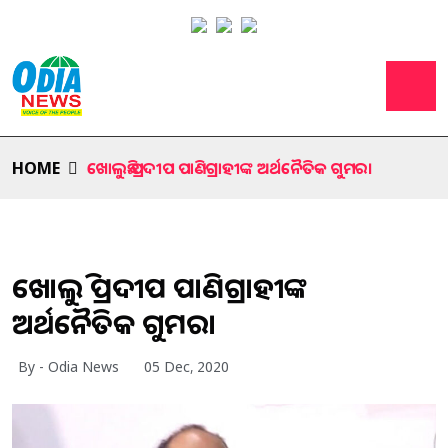
HOME
ଖୋଲୁଛି ପ୍ରଦୀପ ପାଣିଗ୍ରାହୀଙ୍କ ଅର୍ଥନୈତିକ ଗୁମର।
ଖୋଲୁଛି ପ୍ରଦୀପ ପାଣିଗ୍ରାହୀଙ୍କ
ଅର୍ଥନୈତିକ ଗୁମର।
By - Odia News
05 Dec, 2020