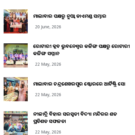
ମାଲାବାର ପକ୍ଷରୁ ନୁଓ୍ବା ଡାଏମଣ୍ଡ ସମ୍ଭାର
20 June, 2026
ରୋଟାରୀ କ୍ଲବ ଭୁବନେଶ୍ୱର କଳିଙ୍ଗ ପକ୍ଷରୁ ରୋଟାରୀ
କଳିଙ୍ଗ ସମ୍ମାନ
22 May, 2026
ମାଲାବାର ଚନ୍ଦ୍ରଶେଖରପୁର ଷ୍ଟୋରରେ ଆର୍ଟିଷ୍ଟ୍ରି ସୋ
22 May, 2026
ନୀଳାଦ୍ରି ବିହାର ସରସ୍ୱତୀ ବିଦ୍ୟା ମନ୍ଦିରର ଶତ
ପ୍ରତିଶତ ସଫଳତା
22 May, 2026