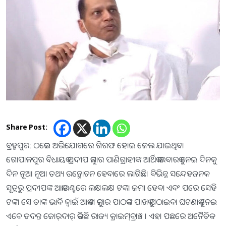
Share Post:
ବ୍ରହ୍ମପୁର: ଠକେଇ ଅଭିଯୋଗରେ ଗିରଫ ହୋଇ ଜେଲ ଯାଇଥିବା
ଗୋପାଳପୁର ବିଧାୟକ ପ୍ରଦୀପ କୁମାର ପାଣିଗ୍ରାହୀଙ୍କ ଆର୍ଥିକ କାରବାରକୁ ନେଇ ଦିନକୁ
ଦିନ ନୂଆ ନୂଆ ତଥ୍ୟ ଉନ୍ମୋଚନ ହେବାରେ ଲାଗିଛି। ବିଭିନ୍ନ ସନ୍ଦେହଜନକ
ସୂତ୍ରରୁ ପ୍ରଦୀପଙ୍କ ଆକାଉଣ୍ଟରେ ଲକ୍ଷଲକ୍ଷ ଟଙ୍କା ଜମା ହେବା ଏବଂ ପରେ ସେହି
ଟଙ୍କା ସେ ତାଙ୍କ ଭାବି ଜ୍ବାଇଁ ଆକାଶ କୁମାର ପାଠକଙ୍କ ପାଖକୁ ପଠାଇବା ଘଟଣାକୁ ନେଇ
ଏବେ ତଦନ୍ତ ଜୋର୍‌ଦାର୍‌ କରିଛି ରାଜ୍ୟ କ୍ରାଇମ୍‌ବ୍ରାଞ୍ଚ । ଏହା ପଛରେ ଅନୈତିକ