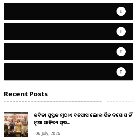
ଖେଳ
ଜିଲ୍ଲା
ଜୀବନ ଚର୍ଯ୍ୟା
ଦେଶ ବିଦେଶ
Recent Posts
କବିତା ପୁସ୍ତକ ମୁଠାଏ ଅବସୋସ ଲୋକାର୍ପିତ ଅବସୋସ ହିଁ
ନୂଆ ସାହିତ୍ୟ ସୃଷ...
06 July, 2026