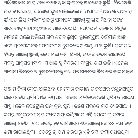
ଆର୍ଥିକ କାରବାର ବା ହାୱଲା ରାକେଟ୍‌ ଥିବା କ୍ରାଇମ୍‌ବ୍ରାଞ୍ଚ ସନ୍ଦେହ କରୁଛି । ବିଶେଷକରି
ମଦ ବ୍ୟବସାୟୀ, ଘରୋଇ ସ୍କୁଲ ମାଲିକ, ବାଲି ମାଫିଆ ଭଳି ଅନେକ ବେଆଇନ୍‌
କାର୍ଯ୍ୟରେ ଲିପ୍ତ ବ୍ୟକ୍ତିଙ୍କ ପାଖରୁ ପ୍ରଦୀପଙ୍କ ଆକାଉଣ୍ଟକୁ ଟଙ୍କା ଆସିଥିବା ଘଟଣା
ଏବେ ତାଙ୍କୁ ମହା ଅଡ଼ୁଆରେ ପକାଇ ଦେଇଛି । ସେହିଭଳି ଟାଟାରେ ନିଯୁକ୍ତି
ନାମରେ ଠକେଇ ଅଭିଯୋଗର ତଦନ୍ତ କରୁଥିବା କ୍ରାଇମ୍‌ବ୍ରାଞ୍ଚ ବର୍ତ୍ତମାନ ଆକାଶ
ଏବଂ ପ୍ରଦୀପଙ୍କ ସହ ସେମାନଙ୍କ ଆନୁଗତ୍ୟଙ୍କ ଆକାଉଣ୍ଟ ଯାଞ୍ଚ କରୁଛି । ପ୍ରଦୀପଙ୍କ
ବିଭିନ୍ନ ଆକାଉଣ୍ଟକୁ କିଏ କିଏ, କେତେ ଟଙ୍କା ଜମା କରିଛନ୍ତି, ତାହାର ତଦନ୍ତ କରାଯାଉଛି ।
ସମସ୍ତ ଆନୁଗତ୍ୟଙ୍କ ବ୍ୟାଙ୍କ ଆକାଉଣ୍ଟ ବିବରଣୀ ସଂଗ୍ରହ କରାଯାଇଛି । ଏନେଇ
ଆଗାମୀ ଦିନରେ ଆନୁଗତ୍ୟମାନଙ୍କୁ ମଧ୍ୟ ପଚରାଉଚରା କରିପାରେ କ୍ରାଇମ୍‌ବ୍ରାଞ୍ଚ
।
ଗଞ୍ଜାମ ଜିଲା ଦେଇ ଯାଇଥିବା ୧୬ ନମ୍ବର ଜାତୀୟ ରାଜପଥର ରଘୁନାଥପୁର
ଛକରେ ରହିଛି ସୂର୍ଯ୍ୟ ଫିଲିଂ‌ ଷ୍ଟେସନ୍‌ । ଏହାର ମାଲିକ ହେଉଛନ୍ତି ସୂର୍ଯ୍ୟ ନାରାୟଣ
ସାହୁ । କେବଳ ପେଟ୍ରୋଲ୍‌ ପମ୍ପ ନୁହଁ, ସୂର୍ଯ୍ୟ ଜଣେ ପରିଚିତ ମଦ ବ୍ୟବସାୟୀ ।
ଜଗନ୍ନାଥପୁରରେ ଷ୍ଟେଟ୍‌ ବ୍ୟାଙ୍କ ଅଫ୍‌ ଇଣ୍ଡିଆରେ ଏହି ପେଟ୍ରୋଲ୍‌ ପମ୍ପର
ଆକାଉଣ୍ଟ ରହିଛି । ଗତ ଅଗଷ୍ଟ ୨୭ ତାରିଖରେ ଏହି ଆକାଉଣ୍ଟରେ ୪୦ ଲକ୍ଷ ଟଙ୍କା
ଜମା କରାଯାଇଥିଲା । ପେଟ୍ରୋଲ୍‌ ପମ୍ପ ତରଫରୁ ଏହି ଟଙ୍କା ଜମା ହୋଇଥିବା