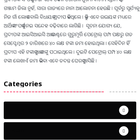
ଗଞ୍ଜାମ ଜିଲା ନୁହଁ, ସାରା ରାଜ୍ୟରେ ନାନା ଆଲୋଚନା ହେଉଛି । ପୂର୍ବରୁ ସୂର୍ଯ୍ୟକୁ
ନିଜ ଗାଁ ଲୋକ ବୋଲି ବିଧାୟକ ପ୍ରଦୀପ କହିଥିଲେ । କିନ୍ତୁ ଏବେ ଉଭୟଙ୍କ ମଧ୍ୟରେ
ଆର୍ଥିକ ସଂପର୍କକୁ ନେଇ ସନ୍ଦେହ ବଢ଼ିବାରେ ଲାଗିଛି । ସୂଚନା ଯୋଗ୍ୟ ଯେ,
ପ୍ରଦୀପଙ୍କ ଆଇସିଆଇସି ଆକାଉଣ୍ଟରେ ଗୁରୁମୂର୍ତ୍ତି ପେଟ୍ରୋଲ୍‌ ପମ୍ପ ପକ୍ଷରୁ ଗତ
ସେପ୍ଟେମ୍ବର ୨ ତାରିଖରେ ୪୦ ଲକ୍ଷ ଟଙ୍କା ଜମା ହୋଇଥିଲା । ସେହିଦିନ ହିଁ
ପ୍ରଦୀପ ଏହି ଟଙ୍କାକୁ ଆକାଶଙ୍କୁ ପଠାଇଥିଲେ । ଦୁଇଟି ପେଟ୍ରୋଲ୍‌ ପମ୍ପ ୪୦ ଲକ୍ଷ
ଟଙ୍କା ଲେଖାଏଁ ଜମା କରିବା ଏବେ ତଦନ୍ତ ଘେରକୁ ଆସିଛି ।
Categories
Uncategorized
ଅପରାଧ